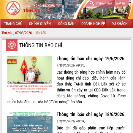
|
Vietnamese
English
TRANG CHỦ
CHÍNH QUYỀN
CÔNG DÂN
DOANH NGHIỆP
DU KHÁCH
Thứ sáu, 07/08/2026
CHÀO
GIỚI THIỆU
THÔNG TIN BÁO CHÍ
LÃNH ĐẠO UBND TỈNH
Thông tin báo chí ngày 19/6/2026.
(19/06/2026, 09:26)
TIN TỨC SỰ KIỆN
Các thông tin tổng hợp chính hôm nay có
hoạt động chỉ đạo, điều hành của lãnh
SỞ, BAN, NGÀNH
đạo tỉnh; TAND tỉnh Đắk Lắk xét xử sơ
thẩm vụ án xảy ra tại CDC Đắk Lắk trong
UBND CÁC XÃ, PHƯỜNG
công tác phòng, chống Covid-19 được
nhiều báo đưa tin, xóa bỏ "điểm nóng" tảo hôn...
THÔNG TIN CHỈ ĐẠO ĐIỀU HÀNH
Thông tin báo chí ngày 18/6/2026.
HỆ THỐNG VĂN BẢN
(18/06/2026, 08:34)
Báo chí đã góp phần trực tiếp truyền
VĂN BẢN HĐND TỈNH