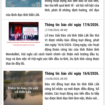
thông hoạt động xúc tiến đầu tư của tỉnh,
lan tỏa kết quả kinh tế - xã hội nổi bật của
ĐIỂM TIN VĂN BẢN
tỉnh, phát đi những định hướng, chỉ đạo
của lãnh đạo tỉnh Đắk Lắk.
QUY HOẠCH - KẾ HOẠCH
Thông tin báo chí ngày 17/6/2026.
(17/06/2026, 08:40)
Lễ trao Giải Báo chí tỉnh Đắk Lắk lần thứ
VI được nhiều báo đồng loạt đăng, phát
vào ngày 16/6/2026. Cùng ngày, các hoạt
động Đoàn công tác của tỉnh thăm tỉnh
Mondulkiri, Hội nghị cải cách hành chính cải thiện môi trường đầu tư,
Họp và làm việc về Hội nghị xúc tiến đầu tư tỉnh, Du lịch tỉnh cũng được
đưa tin đầy đủ.
Thông tin báo chí ngày 16/6/2026.
(16/06/2026, 08:39)
Báo chí đồng loạt đưa tin tỉnh Đắk Lắk
công bố nhân sự mới được điều động, bổ
nhiệm; Các hoạt động xúc tiến đầu tư tiếp
tục được lãnh đạo tỉnh làm việc, khảo sát...