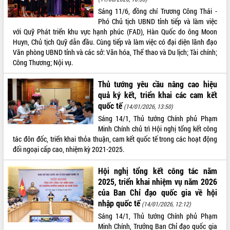
phát triển mới
Sáng 11/6, đồng chí Trương Công Thái -
Phó Chủ tịch UBND tỉnh tiếp và làm việc
Thường trực HĐND tỉnh Đắk Lắk gặp
với Quỹ Phát triển khu vực hạnh phúc (FAD), Hàn Quốc do ông Moon
mặt Đoàn chuyên gia y tế TP. Hồ Chí
Huyn, Chủ tịch Quỹ dẫn đầu. Cùng tiếp và làm việc có đại diện lãnh đạo
Minh
THỐNG KÊ TRUY CẬP
Văn phòng UBND tỉnh và các sở: Văn hóa, Thể thao và Du lịch; Tài chính;
Lễ truy điệu và an táng hài cốt liệt sĩ
Công Thương; Nội vụ.
tại Nghĩa trang Liệt sĩ xã Sơn Hòa
Hôm nay:
4150
Bàn giải pháp tháo gỡ khó khăn trong
Tất cả:
66049473
Thủ tướng yêu cầu nâng cao hiệu
xuất khẩu sầu riêng và triển khai quy
quả ký kết, triển khai các cam kết
định EUDR
quốc tế
(14/01/2026, 13:50)
Thứ trưởng Bộ Nông nghiệp và Môi
Sáng 14/1, Thủ tướng Chính phủ Phạm
trường Nguyễn Hoàng Hiệp khảo sát
Minh Chính chủ trì Hội nghị tổng kết công
vùng trồng và doanh nghiệp đóng gói
tác đôn đốc, triển khai thỏa thuận, cam kết quốc tế trong các hoạt động
sầu riêng tại Đắk Lắk
đối ngoại cấp cao, nhiệm kỳ 2021-2025.
Trình diễn nghệ thuật chế biến các
món ăn từ sầu riêng
Hội nghị tổng kết công tác năm
Đắk Lắk công bố Quy hoạch và xúc
2025, triển khai nhiệm vụ năm 2026
tiến đầu tư tỉnh
của Ban Chỉ đạo quốc gia về hội
Ngành cá ngừ Đắk Lắk chủ động thích
nhập quốc tế
(14/01/2026, 12:12)
ứng để giữ vững thị trường xuất khẩu
Sáng 14/1, Thủ tướng Chính phủ Phạm
Diễn đàn Kinh tế tư nhân Việt Nam đột
Minh Chính, Trưởng Ban Chỉ đạo quốc gia