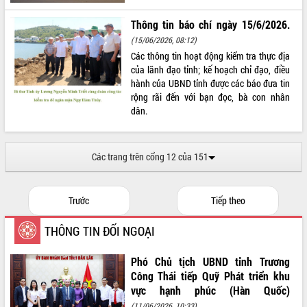
VIDEO
Thông tin báo chí ngày 15/6/2026.
(15/06/2026, 08:12)
Loading the player...
Các thông tin hoạt động kiểm tra thực địa
Khám bệnh, cấp phát thuốc miễn phí
của lãnh đạo tỉnh; kế hoạch chỉ đạo, điều
và tặng quà người dân xã Cư Pui
hành của UBND tỉnh được các báo đưa tin
Hội nghị UBND tỉnh Đắk Lắk thường kỳ
rộng rãi đến với bạn đọc, bà con nhân
tháng 7/2026
dân.
Lễ truy tặng danh hiệu “Bà Mẹ Việt
Nam Anh hùng” và trao Huân chương
Lao động
Các trang trên cổng 12 của 151
ALBUM ẢNH
UBND tỉnh Đắk Lắk triển khai nhiệm
vụ 6 tháng cuối năm 2026
Trước
Tiếp theo
Kỳ họp thứ Hai, Hội đồng nhân dân
tỉnh khóa XI quyết nghị nhiều nội dung
THÔNG TIN ĐỐI NGOẠI
quan trọng
Bí thư Tỉnh ủy Lương Nguyễn Minh
Phó Chủ tịch UBND tỉnh Trương
Triết thăm, tặng quà người có công với
cách mạng
Công Thái tiếp Quỹ Phát triển khu
vực hạnh phúc (Hàn Quốc)
Rà soát, hoàn thiện hệ thống thiết chế
văn hóa, thể thao đáp ứng yêu cầu
LIÊN KẾT WEB
(11/06/2026, 10:33)