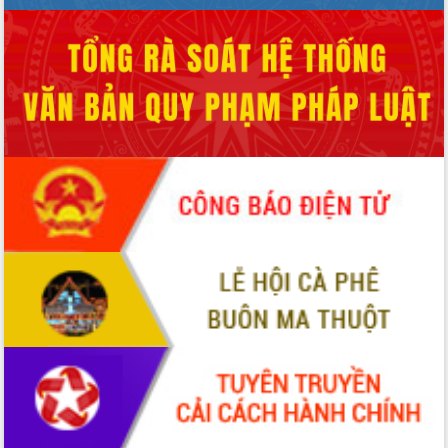
Tháo gỡ những vướng mắc, đẩy mạnh
công tác cải cách thủ tục hành chính
tại Trung tâm Phục vụ hành chính
công tỉnh
Đắk Lắk: Tôn vinh 46 giải pháp tại Hội
thi Sáng tạo Kỹ thuật 2024 - 2025
Đắk Lắk rà soát, điều chỉnh Đề án 190
về phát triển nuôi trồng thủy sản
Phó Chủ tịch UBND tỉnh Đắk Lắk
Trương Công Thái kiểm tra thực địa
Dự án cao tốc Khánh Hòa - Buôn Ma
Thuột
Định vị cà phê Việt Nam như một “di
sản sống” trong dòng chảy toàn cầu
Xây dựng nông thôn mới: Nâng cao đời
sống người dân từ những mô hình thiết
thực
Quyết liệt tháo gỡ vướng mắc, đẩy
nhanh tiến độ các dự án trọng điểm
trong Khu kinh tế Nam Phú Yên