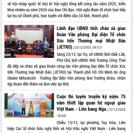
phá cơ chế - Hợp tác công tư
về hội nhập quốc tế chủ trì Hội nghị tổng kết công tác năm 2025, triển
khai nhiệm vụ năm 2026 của Ban Chỉ đạo. Hội nghị được tổ chức trực tiếp
Đề án 06 tạo bước ngoặt đột phá trong
tại trụ sở Chính phủ, trực tuyến với điểm cầu 34 tỉnh, thành phố.
cải cách hành chính tỉnh Đắk Lắk
Kết nối tour, đẩy mạnh chuyển đổi số
Lãnh đạo UBND tỉnh chào xã giao
để phát triển du lịch Đắk Lắk
Đoàn Văn phòng Đại diện Tổ chức
Khởi động Dự án Đầu tư xây dựng hạ
Xúc tiến Thương mại Nhật Bản
tầng kỹ thuật Cụm công nghiệp Tân
(JETRO)
(23/12/2025, 09:57)
Tiến
Sáng 23/12, tại Trụ sở UBND tỉnh Đắk Lắk,
Gặp mặt các cơ quan báo chí nhân Kỷ
Phó Chủ tịch UBND tỉnh Trương Công Thái
niệm 101 năm Ngày Báo chí Cách
đã tiếp và chào xã giao Đoàn công tác Văn phòng Đại diện Tổ chức Xúc
mạng Việt Nam
tiến Thương mại Nhật Bản (JETRO) tại Thành phố Hồ Chí Minh do ông
Đắk Lắk sơ kết 4 năm triển khai thực
Okabe Mitsutoshi - Trưởng đại diện Văn phòng làm Trưởng đoàn, nhân
hiện Đề án 06 của Chính phủ
dịp Đoàn đến thăm và làm việc tại tỉnh.
Họp báo thông tin về Hội nghị Công bố
Quy hoạch và Xúc tiến đầu tư tỉnh Đắk
Cuộc thi tuyên truyền kỷ niệm 75
Lắk
năm thiết lập quan hệ ngoại giao
Khơi thông điểm nghẽn, đẩy nhanh
Việt Nam - Liên bang Nga
(13/12/2025,
giải ngân vốn khắc phục thiên tai
18:04)
HĐND tỉnh thông qua điều chỉnh Quy
Chiều 13/12, tại phường Tuy Hòa, Liên
hoạch tỉnh thời kỳ 2021-2030
hiệp Các tổ chức hữu nghị tỉnh và Hội Hữu nghị Việt Nam - Liên bang