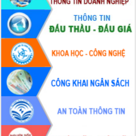
Tập huấn ứng dụng trí tuệ nhân tạo (AI)
trong thương mại điện tử năm 2026
Đoàn đại biểu Quốc hội tỉnh Đắk Lắk
trao đổi thông tin trước Kỳ họp thứ
nhất, Quốc hội khóa XVI
Quyết liệt cải cách hành chính, khơi
thông nguồn lực phát triển
Nâng cao hiệu lực, hiệu quả HĐND
tỉnh thông qua hiện đại hóa hành chính
Xã Ea Phê gắn cải cách hành chính với
chuyển đổi số
Phó Chủ tịch Thường trực UBND tỉnh
Hồ Thị Nguyên Thảo làm việc tại Trung
tâm Phục vụ hành chính công xã Ea
Phê
Xây dựng nền hành chính số đồng
hành cùng nông dân dân, doanh nghiệp
Giai đoạn 2026-2030, Đắk Lắk phấn
đấu có 77% xã đạt chuẩn nông thôn
mới