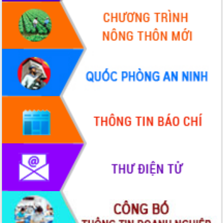
Hòn Yến phát triển du lịch gắn với bảo
tồn biển
Lấy ý kiến điều chỉnh Quy hoạch tỉnh
Đắk Lắk thời kỳ 2021-2030, tầm nhìn
đến năm 2050
Phát động chiến dịch 30 ngày đêm
giải phóng mặt bằng Tuyến đường bộ
ven biển
Đắk Lắk nỗ lực thúc đẩy tăng trưởng
kinh tế từ 10% trở lên trong Quý
II/2026
Đắk Lắk ký kết thỏa thuận hợp tác về
chuyển đổi số giai đoạn 2026 – 2030
với Tập đoàn Bưu chính Viễn thông
Việt Nam
Thứ trưởng Bộ Y tế làm việc với tỉnh
Đắk Lắk về phát triển nhân lực y tế
cho trạm y tế cấp xã
Du lịch Đắk Lắk nâng tầm trải nghiệm
du khách thông qua Hệ thống cơ sở dữ
liệu và Bản đồ số