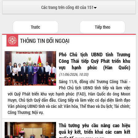
Các trang trên cổng 40 của 151
VIDEO
Trước
Tiếp theo
THÔNG TIN ĐỐI NGOẠI
Phó Chủ tịch UBND tỉnh Trương
Công Thái tiếp Quỹ Phát triển khu
vực hạnh phúc (Hàn Quốc)
Trailer Lễ hội Sầu riêng Đắk Lắk năm
(11/06/2026, 10:33)
2026
Sáng 11/6, đồng chí Trương Công Thái -
Khám bệnh, cấp phát thuốc miễn phí
Phó Chủ tịch UBND tỉnh tiếp và làm việc
và tặng quà người dân xã Cư Pui
với Quỹ Phát triển khu vực hạnh phúc (FAD), Hàn Quốc do ông Moon
Hội nghị UBND tỉnh Đắk Lắk thường kỳ
Huyn, Chủ tịch Quỹ dẫn đầu. Cùng tiếp và làm việc có đại diện lãnh đạo
tháng 7/2026
Văn phòng UBND tỉnh và các sở: Văn hóa, Thể thao và Du lịch; Tài chính;
Lễ truy tặng danh hiệu “Bà Mẹ Việt
Công Thương; Nội vụ.
ALBUM ẢNH
Nam Anh hùng” và trao Huân chương
Lao động
Thủ tướng yêu cầu nâng cao hiệu
UBND tỉnh Đắk Lắk triển khai nhiệm
quả ký kết, triển khai các cam kết
vụ 6 tháng cuối năm 2026