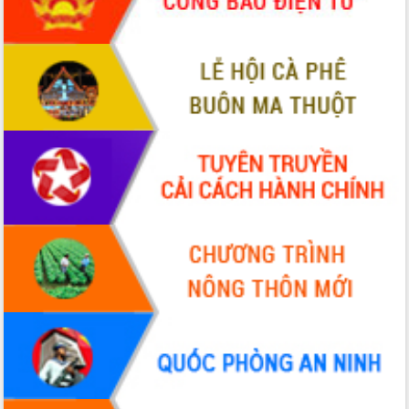
UBND tỉnh họp báo định kỳ tháng 4
năm 2026
Hội thảo khoa học “Giải pháp thúc đẩy
phát triển nền kinh tế xanh tại tỉnh
Đắk Lắk”
Tăng cường giám sát, đôn đốc thực
hiện nhiệm vụ quản lý tài sản công
hàng tuần
Tháo gỡ những vướng mắc, đẩy mạnh
công tác cải cách thủ tục hành chính
tại Trung tâm Phục vụ hành chính
công tỉnh
Đắk Lắk: Tôn vinh 46 giải pháp tại Hội
thi Sáng tạo Kỹ thuật 2024 - 2025
Đắk Lắk rà soát, điều chỉnh Đề án 190
về phát triển nuôi trồng thủy sản
Phó Chủ tịch UBND tỉnh Đắk Lắk
Trương Công Thái kiểm tra thực địa
Dự án cao tốc Khánh Hòa - Buôn Ma
Thuột