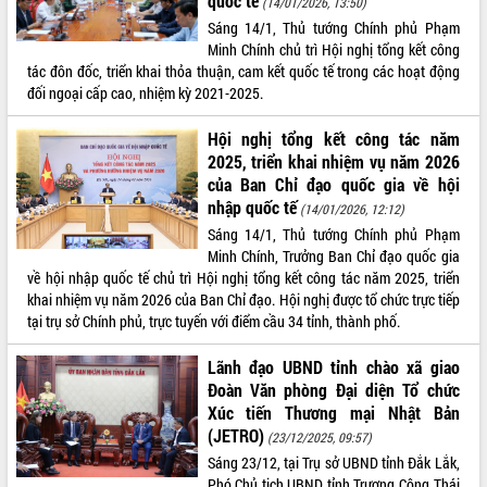
quốc tế
(14/01/2026, 13:50)
Kỳ họp thứ Hai, Hội đồng nhân dân
Sáng 14/1, Thủ tướng Chính phủ Phạm
tỉnh khóa XI quyết nghị nhiều nội dung
Minh Chính chủ trì Hội nghị tổng kết công
quan trọng
tác đôn đốc, triển khai thỏa thuận, cam kết quốc tế trong các hoạt động
đối ngoại cấp cao, nhiệm kỳ 2021-2025.
Bí thư Tỉnh ủy Lương Nguyễn Minh
Triết thăm, tặng quà người có công với
Hội nghị tổng kết công tác năm
cách mạng
LIÊN KẾT WEB
2025, triển khai nhiệm vụ năm 2026
Rà soát, hoàn thiện hệ thống thiết chế
của Ban Chỉ đạo quốc gia về hội
văn hóa, thể thao đáp ứng yêu cầu
nhập quốc tế
phát triển mới
(14/01/2026, 12:12)
Sáng 14/1, Thủ tướng Chính phủ Phạm
Thường trực HĐND tỉnh Đắk Lắk gặp
THỐNG KÊ TRUY CẬP
Minh Chính, Trưởng Ban Chỉ đạo quốc gia
mặt Đoàn chuyên gia y tế TP. Hồ Chí
về hội nhập quốc tế chủ trì Hội nghị tổng kết công tác năm 2025, triển
Minh
Hôm nay:
3612
khai nhiệm vụ năm 2026 của Ban Chỉ đạo. Hội nghị được tổ chức trực tiếp
Lễ truy điệu và an táng hài cốt liệt sĩ
Tất cả:
66150408
tại trụ sở Chính phủ, trực tuyến với điểm cầu 34 tỉnh, thành phố.
tại Nghĩa trang Liệt sĩ xã Sơn Hòa
Bàn giải pháp tháo gỡ khó khăn trong
Lãnh đạo UBND tỉnh chào xã giao
xuất khẩu sầu riêng và triển khai quy
Đoàn Văn phòng Đại diện Tổ chức
định EUDR
Xúc tiến Thương mại Nhật Bản
Thứ trưởng Bộ Nông nghiệp và Môi
(JETRO)
(23/12/2025, 09:57)
trường Nguyễn Hoàng Hiệp khảo sát
Sáng 23/12, tại Trụ sở UBND tỉnh Đắk Lắk,
vùng trồng và doanh nghiệp đóng gói
Phó Chủ tịch UBND tỉnh Trương Công Thái