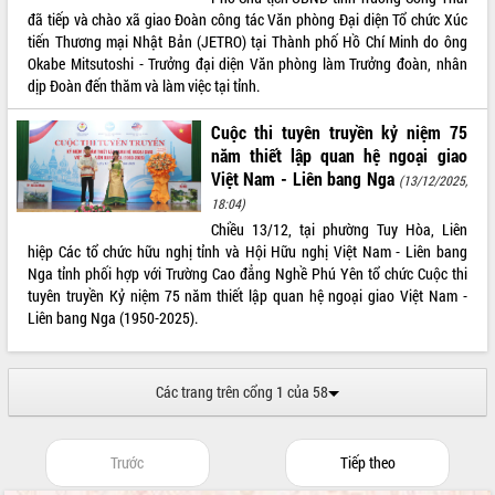
sầu riêng tại Đắk Lắk
đã tiếp và chào xã giao Đoàn công tác Văn phòng Đại diện Tổ chức Xúc
Trình diễn nghệ thuật chế biến các
tiến Thương mại Nhật Bản (JETRO) tại Thành phố Hồ Chí Minh do ông
món ăn từ sầu riêng
Okabe Mitsutoshi - Trưởng đại diện Văn phòng làm Trưởng đoàn, nhân
Đắk Lắk công bố Quy hoạch và xúc
dịp Đoàn đến thăm và làm việc tại tỉnh.
tiến đầu tư tỉnh
Cuộc thi tuyên truyền kỷ niệm 75
Ngành cá ngừ Đắk Lắk chủ động thích
năm thiết lập quan hệ ngoại giao
ứng để giữ vững thị trường xuất khẩu
Việt Nam - Liên bang Nga
(13/12/2025,
Diễn đàn Kinh tế tư nhân Việt Nam đột
phá cơ chế - Hợp tác công tư
18:04)
Chiều 13/12, tại phường Tuy Hòa, Liên
Đề án 06 tạo bước ngoặt đột phá trong
hiệp Các tổ chức hữu nghị tỉnh và Hội Hữu nghị Việt Nam - Liên bang
cải cách hành chính tỉnh Đắk Lắk
Nga tỉnh phối hợp với Trường Cao đẳng Nghề Phú Yên tổ chức Cuộc thi
Kết nối tour, đẩy mạnh chuyển đổi số
tuyên truyền Kỷ niệm 75 năm thiết lập quan hệ ngoại giao Việt Nam -
để phát triển du lịch Đắk Lắk
Liên bang Nga (1950-2025).
Khởi động Dự án Đầu tư xây dựng hạ
tầng kỹ thuật Cụm công nghiệp Tân
Tiến
Các trang trên cổng 1 của 58
Gặp mặt các cơ quan báo chí nhân Kỷ
niệm 101 năm Ngày Báo chí Cách
mạng Việt Nam
Trước
Tiếp theo
Đắk Lắk sơ kết 4 năm triển khai thực