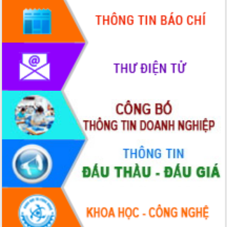
Định vị cà phê Việt Nam như một “di
sản sống” trong dòng chảy toàn cầu
Xây dựng nông thôn mới: Nâng cao đời
sống người dân từ những mô hình thiết
thực
Quyết liệt tháo gỡ vướng mắc, đẩy
nhanh tiến độ các dự án trọng điểm
trong Khu kinh tế Nam Phú Yên
Hòn Yến phát triển du lịch gắn với bảo
tồn biển
Lấy ý kiến điều chỉnh Quy hoạch tỉnh
Đắk Lắk thời kỳ 2021-2030, tầm nhìn
đến năm 2050
Phát động chiến dịch 30 ngày đêm
giải phóng mặt bằng Tuyến đường bộ
ven biển
Đắk Lắk nỗ lực thúc đẩy tăng trưởng
kinh tế từ 10% trở lên trong Quý
II/2026
Đắk Lắk ký kết thỏa thuận hợp tác về
chuyển đổi số giai đoạn 2026 – 2030