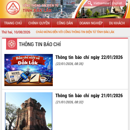
|
Vietnamese
English
TRANG CHỦ
CHÍNH QUYỀN
CÔNG DÂN
DOANH NGHIỆP
DU KHÁCH
Thứ hai, 10/08/2026
CHÀO MỪNG ĐẾN VỚI CỔNG THÔNG TIN ĐIỆN TỬ TỈNH ĐẮK LẮK
GIỚI THIỆU
THÔNG TIN BÁO CHÍ
LÃNH ĐẠO UBND TỈNH
Thông tin báo chí ngày 22/01/2026
(22/01/2026, 08:35)
TIN TỨC SỰ KIỆN
SỞ, BAN, NGÀNH
UBND CÁC XÃ, PHƯỜNG
Thông tin báo chí ngày 21/01/2026
(21/01/2026, 08:32)
THÔNG TIN CHỈ ĐẠO ĐIỀU HÀNH
HỆ THỐNG VĂN BẢN
VĂN BẢN HĐND TỈNH