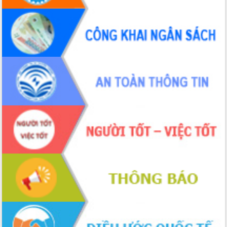
với Tập đoàn Bưu chính Viễn thông
Việt Nam
Thứ trưởng Bộ Y tế làm việc với tỉnh
Đắk Lắk về phát triển nhân lực y tế
cho trạm y tế cấp xã
Du lịch Đắk Lắk nâng tầm trải nghiệm
du khách thông qua Hệ thống cơ sở dữ
liệu và Bản đồ số
Tập huấn ứng dụng trí tuệ nhân tạo (AI)
trong thương mại điện tử năm 2026
Đoàn đại biểu Quốc hội tỉnh Đắk Lắk
trao đổi thông tin trước Kỳ họp thứ
nhất, Quốc hội khóa XVI
Quyết liệt cải cách hành chính, khơi
thông nguồn lực phát triển
Nâng cao hiệu lực, hiệu quả HĐND
tỉnh thông qua hiện đại hóa hành chính
Xã Ea Phê gắn cải cách hành chính với
chuyển đổi số
Phó Chủ tịch Thường trực UBND tỉnh