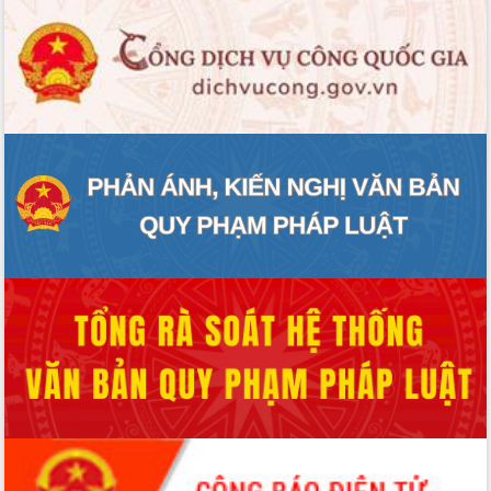
hiện Đề án 06 của Chính phủ
Họp báo thông tin về Hội nghị Công bố
Quy hoạch và Xúc tiến đầu tư tỉnh Đắk
Lắk
Khơi thông điểm nghẽn, đẩy nhanh
giải ngân vốn khắc phục thiên tai
HĐND tỉnh thông qua điều chỉnh Quy
hoạch tỉnh thời kỳ 2021-2030
Hội thảo góp ý hồ sơ điều chỉnh quy
hoạch tỉnh Đắk Lắk thời kỳ 2021-2030,
tầm nhìn đến năm 2050
Nâng cao hiệu quả hoạt động của các
doanh nghiệp nhà nước
Hội nghị triển khai kết nối mạng
truyền số liệu chuyên dùng phục vụ cơ
quan Đảng, Nhà nước
Lễ phát động chuỗi hoạt động chung
tay làm sạch môi trường
Xã Ea Kar bước chuyển mình trong
công tác cải cách hành chính mô hình
mới