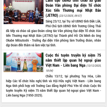
Lãnh đạo UBND tỉnh chào xã giao
Tất cả:
66149311
Đoàn Văn phòng Đại diện Tổ chức
Xúc tiến Thương mại Nhật Bản
(JETRO)
(23/12/2025, 09:57)
Sáng 23/12, tại Trụ sở UBND tỉnh Đắk Lắk,
Phó Chủ tịch UBND tỉnh Trương Công Thái
đã tiếp và chào xã giao Đoàn công tác Văn phòng Đại diện Tổ chức Xúc
tiến Thương mại Nhật Bản (JETRO) tại Thành phố Hồ Chí Minh do ông
Okabe Mitsutoshi - Trưởng đại diện Văn phòng làm Trưởng đoàn, nhân
dịp Đoàn đến thăm và làm việc tại tỉnh.
Cuộc thi tuyên truyền kỷ niệm 75
năm thiết lập quan hệ ngoại giao
Việt Nam - Liên bang Nga
(13/12/2025,
18:04)
Chiều 13/12, tại phường Tuy Hòa, Liên
hiệp Các tổ chức hữu nghị tỉnh và Hội Hữu nghị Việt Nam - Liên bang
Nga tỉnh phối hợp với Trường Cao đẳng Nghề Phú Yên tổ chức Cuộc thi
tuyên truyền Kỷ niệm 75 năm thiết lập quan hệ ngoại giao Việt Nam -
Liên bang Nga (1950-2025).