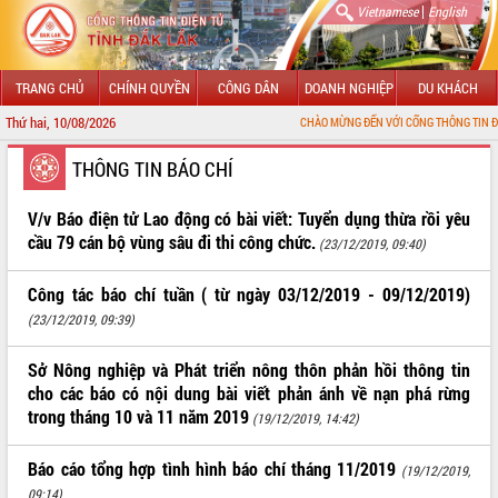
|
Vietnamese
English
TRANG CHỦ
CHÍNH QUYỀN
CÔNG DÂN
DOANH NGHIỆP
DU KHÁCH
Thứ hai, 10/08/2026
CHÀO MỪNG ĐẾN VỚI CỔNG THÔNG TIN ĐIỆN TỬ TỈ
GIỚI THIỆU
THÔNG TIN BÁO CHÍ
LÃNH ĐẠO UBND TỈNH
V/v Báo điện tử Lao động có bài viết: Tuyển dụng thừa rồi yêu
cầu 79 cán bộ vùng sâu đi thi công chức.
(23/12/2019, 09:40)
TIN TỨC SỰ KIỆN
Công tác báo chí tuần ( từ ngày 03/12/2019 - 09/12/2019)
SỞ, BAN, NGÀNH
(23/12/2019, 09:39)
UBND CÁC XÃ, PHƯỜNG
Sở Nông nghiệp và Phát triển nông thôn phản hồi thông tin
cho các báo có nội dung bài viết phản ánh về nạn phá rừng
THÔNG TIN CHỈ ĐẠO ĐIỀU HÀNH
trong tháng 10 và 11 năm 2019
(19/12/2019, 14:42)
HỆ THỐNG VĂN BẢN
Báo cáo tổng hợp tình hình báo chí tháng 11/2019
(19/12/2019,
VĂN BẢN HĐND TỈNH
09:14)