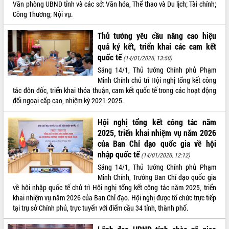
Văn phòng UBND tỉnh và các sở: Văn hóa, Thể thao và Du lịch; Tài chính;
VIDEO
Công Thương; Nội vụ.
Không có file video nào để phát.
Thủ tướng yêu cầu nâng cao hiệu
quả ký kết, triển khai các cam kết
ALBUM ẢNH
quốc tế
(14/01/2026, 13:50)
Sáng 14/1, Thủ tướng Chính phủ Phạm
Minh Chính chủ trì Hội nghị tổng kết công
tác đôn đốc, triển khai thỏa thuận, cam kết quốc tế trong các hoạt động
đối ngoại cấp cao, nhiệm kỳ 2021-2025.
Hội nghị tổng kết công tác năm
2025, triển khai nhiệm vụ năm 2026
của Ban Chỉ đạo quốc gia về hội
nhập quốc tế
(14/01/2026, 12:12)
LIÊN KẾT WEB
Sáng 14/1, Thủ tướng Chính phủ Phạm
Minh Chính, Trưởng Ban Chỉ đạo quốc gia
về hội nhập quốc tế chủ trì Hội nghị tổng kết công tác năm 2025, triển
khai nhiệm vụ năm 2026 của Ban Chỉ đạo. Hội nghị được tổ chức trực tiếp
THỐNG KÊ TRUY CẬP
tại trụ sở Chính phủ, trực tuyến với điểm cầu 34 tỉnh, thành phố.
Hôm nay:
2515