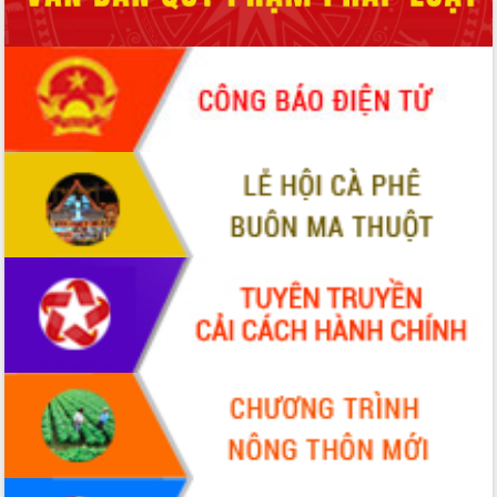
Quy hoạch và Xúc tiến đầu tư tỉnh Đắk
Lắk
Khơi thông điểm nghẽn, đẩy nhanh
giải ngân vốn khắc phục thiên tai
HĐND tỉnh thông qua điều chỉnh Quy
hoạch tỉnh thời kỳ 2021-2030
Hội thảo góp ý hồ sơ điều chỉnh quy
hoạch tỉnh Đắk Lắk thời kỳ 2021-2030,
tầm nhìn đến năm 2050
Nâng cao hiệu quả hoạt động của các
doanh nghiệp nhà nước
Hội nghị triển khai kết nối mạng
truyền số liệu chuyên dùng phục vụ cơ
quan Đảng, Nhà nước
Lễ phát động chuỗi hoạt động chung
tay làm sạch môi trường
Xã Ea Kar bước chuyển mình trong
công tác cải cách hành chính mô hình
mới
UBND tỉnh họp báo định kỳ tháng 4
năm 2026