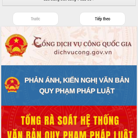
món ăn từ sầu riêng
Đắk Lắk công bố Quy hoạch và xúc
tiến đầu tư tỉnh
Trước
Tiếp theo
Ngành cá ngừ Đắk Lắk chủ động thích
ứng để giữ vững thị trường xuất khẩu
Diễn đàn Kinh tế tư nhân Việt Nam đột
phá cơ chế - Hợp tác công tư
Đề án 06 tạo bước ngoặt đột phá trong
cải cách hành chính tỉnh Đắk Lắk
Kết nối tour, đẩy mạnh chuyển đổi số
để phát triển du lịch Đắk Lắk
Khởi động Dự án Đầu tư xây dựng hạ
tầng kỹ thuật Cụm công nghiệp Tân
Tiến
Gặp mặt các cơ quan báo chí nhân Kỷ
niệm 101 năm Ngày Báo chí Cách
mạng Việt Nam
Đắk Lắk sơ kết 4 năm triển khai thực
hiện Đề án 06 của Chính phủ
Họp báo thông tin về Hội nghị Công bố