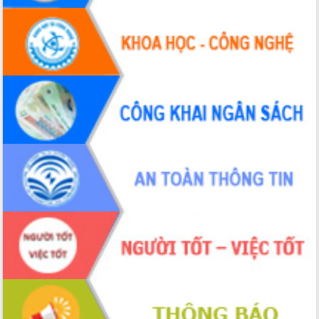
Xây dựng nông thôn mới: Nâng cao đời
sống người dân từ những mô hình thiết
thực
Quyết liệt tháo gỡ vướng mắc, đẩy
nhanh tiến độ các dự án trọng điểm
trong Khu kinh tế Nam Phú Yên
Hòn Yến phát triển du lịch gắn với bảo
tồn biển
Lấy ý kiến điều chỉnh Quy hoạch tỉnh
Đắk Lắk thời kỳ 2021-2030, tầm nhìn
đến năm 2050
Phát động chiến dịch 30 ngày đêm
giải phóng mặt bằng Tuyến đường bộ
ven biển
Đắk Lắk nỗ lực thúc đẩy tăng trưởng
kinh tế từ 10% trở lên trong Quý
II/2026
Đắk Lắk ký kết thỏa thuận hợp tác về
chuyển đổi số giai đoạn 2026 – 2030
với Tập đoàn Bưu chính Viễn thông
Việt Nam