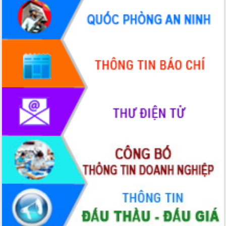
Hội thảo khoa học “Giải pháp thúc đẩy
phát triển nền kinh tế xanh tại tỉnh
Đắk Lắk”
Tăng cường giám sát, đôn đốc thực
hiện nhiệm vụ quản lý tài sản công
hàng tuần
Tháo gỡ những vướng mắc, đẩy mạnh
công tác cải cách thủ tục hành chính
tại Trung tâm Phục vụ hành chính
công tỉnh
Đắk Lắk: Tôn vinh 46 giải pháp tại Hội
thi Sáng tạo Kỹ thuật 2024 - 2025
Đắk Lắk rà soát, điều chỉnh Đề án 190
về phát triển nuôi trồng thủy sản
Phó Chủ tịch UBND tỉnh Đắk Lắk
Trương Công Thái kiểm tra thực địa
Dự án cao tốc Khánh Hòa - Buôn Ma
Thuột
Định vị cà phê Việt Nam như một “di
sản sống” trong dòng chảy toàn cầu