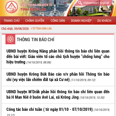
|
Vietnamese
English
TRANG CHỦ
CHÍNH QUYỀN
CÔNG DÂN
DOANH NGHIỆP
DU KHÁCH
Chủ nhật, 09/08/2026
 THÔNG TIN ĐIỆN TỬ TỈNH ĐẮK LẮK
GIỚI THIỆU
THÔNG TIN BÁO CHÍ
LÃNH ĐẠO UBND TỈNH
UBND huyện Krông Năng phản hồi thông tin báo chí liên quan
đến bài viết: Giáo viên tố cáo chủ tịch huyện "chống lưng" cho
TIN TỨC SỰ KIỆN
hiệu trưởng
(14/10/2019, 08:06)
SỞ, BAN, NGÀNH
UBND huyện Krông Búk Báo cáo v/v phản hồi Thông tin báo
chí (vụ việc lấn chiếm đất tại xã Cư né)
(11/10/2019, 09:12)
UBND CÁC XÃ, PHƯỜNG
UBND huyện M’Drắk phản hồi thông tin báo chí liên quan đến
THÔNG TIN CHỈ ĐẠO ĐIỀU HÀNH
bà H Man Niê ở buôn Avê Lai, xã Krông Jing
(10/10/2019, 15:30)
HỆ THỐNG VĂN BẢN
Công tác báo chí tuần ( từ ngày 01/10 - 07/10/2019)
(10/10/2019,
VĂN BẢN HĐND TỈNH
15:12)