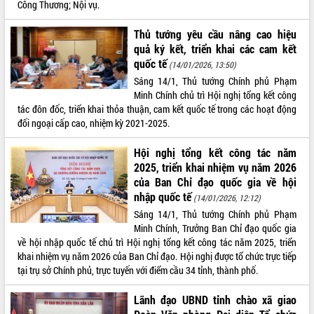
Công Thương; Nội vụ.
VIDEO
Thủ tướng yêu cầu nâng cao hiệu
quả ký kết, triển khai các cam kết
quốc tế
(14/01/2026, 13:50)
Sáng 14/1, Thủ tướng Chính phủ Phạm
Minh Chính chủ trì Hội nghị tổng kết công
tác đôn đốc, triển khai thỏa thuận, cam kết quốc tế trong các hoạt động
đối ngoại cấp cao, nhiệm kỳ 2021-2025.
Hội nghị tổng kết công tác năm
Khám bệnh, cấp phát thuốc miễn phí
2025, triển khai nhiệm vụ năm 2026
và tặng quà người dân xã Cư Pui
của Ban Chỉ đạo quốc gia về hội
Hội nghị UBND tỉnh Đắk Lắk thường kỳ
nhập quốc tế
(14/01/2026, 12:12)
tháng 7/2026
Sáng 14/1, Thủ tướng Chính phủ Phạm
Lễ truy tặng danh hiệu “Bà Mẹ Việt
Minh Chính, Trưởng Ban Chỉ đạo quốc gia
Nam Anh hùng” và trao Huân chương
về hội nhập quốc tế chủ trì Hội nghị tổng kết công tác năm 2025, triển
Lao động
khai nhiệm vụ năm 2026 của Ban Chỉ đạo. Hội nghị được tổ chức trực tiếp
ALBUM ẢNH
UBND tỉnh Đắk Lắk triển khai nhiệm
tại trụ sở Chính phủ, trực tuyến với điểm cầu 34 tỉnh, thành phố.
vụ 6 tháng cuối năm 2026
Kỳ họp thứ Hai, Hội đồng nhân dân
Lãnh đạo UBND tỉnh chào xã giao
tỉnh khóa XI quyết nghị nhiều nội dung