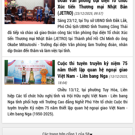
Đoàn Văn phòng Đại diện Tổ chức
quan trọng
Xúc tiến Thương mại Nhật Bản
(JETRO)
Bí thư Tỉnh ủy Lương Nguyễn Minh
(23/12/2025, 09:57)
Triết thăm, tặng quà người có công với
Sáng 23/12, tại Trụ sở UBND tỉnh Đắk Lắk,
cách mạng
Phó Chủ tịch UBND tỉnh Trương Công Thái
đã tiếp và chào xã giao Đoàn công tác Văn phòng Đại diện Tổ chức Xúc
Rà soát, hoàn thiện hệ thống thiết chế
tiến Thương mại Nhật Bản (JETRO) tại Thành phố Hồ Chí Minh do ông
văn hóa, thể thao đáp ứng yêu cầu
LIÊN KẾT WEB
Okabe Mitsutoshi - Trưởng đại diện Văn phòng làm Trưởng đoàn, nhân
phát triển mới
dịp Đoàn đến thăm và làm việc tại tỉnh.
Thường trực HĐND tỉnh Đắk Lắk gặp
mặt Đoàn chuyên gia y tế TP. Hồ Chí
Cuộc thi tuyên truyền kỷ niệm 75
Minh
THỐNG KÊ TRUY CẬP
năm thiết lập quan hệ ngoại giao
Lễ truy điệu và an táng hài cốt liệt sĩ
Việt Nam - Liên bang Nga
(13/12/2025,
tại Nghĩa trang Liệt sĩ xã Sơn Hòa
Hôm nay:
11472
18:04)
Bàn giải pháp tháo gỡ khó khăn trong
Tất cả:
66097140
Chiều 13/12, tại phường Tuy Hòa, Liên
xuất khẩu sầu riêng và triển khai quy
hiệp Các tổ chức hữu nghị tỉnh và Hội Hữu nghị Việt Nam - Liên bang
định EUDR
Nga tỉnh phối hợp với Trường Cao đẳng Nghề Phú Yên tổ chức Cuộc thi
Thứ trưởng Bộ Nông nghiệp và Môi
tuyên truyền Kỷ niệm 75 năm thiết lập quan hệ ngoại giao Việt Nam -
trường Nguyễn Hoàng Hiệp khảo sát
Liên bang Nga (1950-2025).
vùng trồng và doanh nghiệp đóng gói
sầu riêng tại Đắk Lắk
Trình diễn nghệ thuật chế biến các
Các trang trên cổng 1 của 58