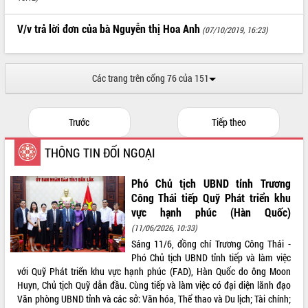
ĐIỂM TIN VĂN BẢN
V/v trả lời đơn của bà Nguyễn thị Hoa Anh
(07/10/2019, 16:23)
QUY HOẠCH - KẾ HOẠCH
Các trang trên cổng 76 của 151
Trước
Tiếp theo
THÔNG TIN ĐỐI NGOẠI
Phó Chủ tịch UBND tỉnh Trương
Công Thái tiếp Quỹ Phát triển khu
vực hạnh phúc (Hàn Quốc)
(11/06/2026, 10:33)
Sáng 11/6, đồng chí Trương Công Thái -
Phó Chủ tịch UBND tỉnh tiếp và làm việc
với Quỹ Phát triển khu vực hạnh phúc (FAD), Hàn Quốc do ông Moon
Huyn, Chủ tịch Quỹ dẫn đầu. Cùng tiếp và làm việc có đại diện lãnh đạo
Văn phòng UBND tỉnh và các sở: Văn hóa, Thể thao và Du lịch; Tài chính;