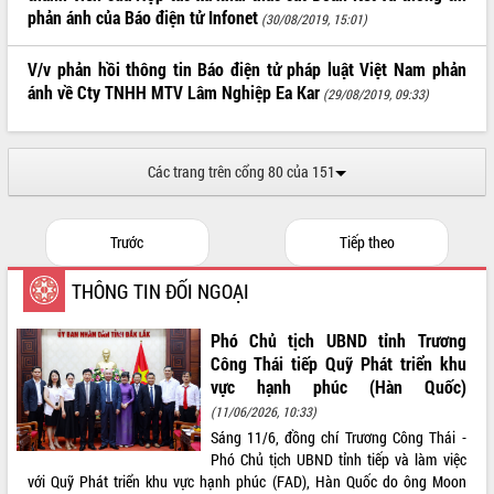
phản ánh của Báo điện tử Infonet
(30/08/2019, 15:01)
ĐIỂM TIN VĂN BẢN
V/v phản hồi thông tin Báo điện tử pháp luật Việt Nam phản
QUY HOẠCH - KẾ HOẠCH
ánh về Cty TNHH MTV Lâm Nghiệp Ea Kar
(29/08/2019, 09:33)
Các trang trên cổng 80 của 151
Trước
Tiếp theo
THÔNG TIN ĐỐI NGOẠI
Phó Chủ tịch UBND tỉnh Trương
Công Thái tiếp Quỹ Phát triển khu
vực hạnh phúc (Hàn Quốc)
(11/06/2026, 10:33)
Sáng 11/6, đồng chí Trương Công Thái -
Phó Chủ tịch UBND tỉnh tiếp và làm việc
với Quỹ Phát triển khu vực hạnh phúc (FAD), Hàn Quốc do ông Moon