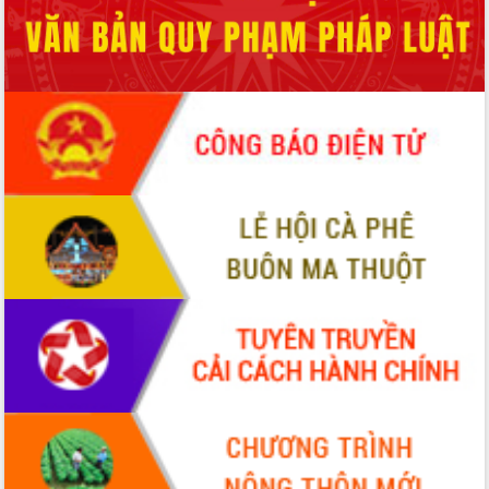
Hội thảo góp ý hồ sơ điều chỉnh quy
hoạch tỉnh Đắk Lắk thời kỳ 2021-2030,
tầm nhìn đến năm 2050
Nâng cao hiệu quả hoạt động của các
doanh nghiệp nhà nước
Hội nghị triển khai kết nối mạng
truyền số liệu chuyên dùng phục vụ cơ
quan Đảng, Nhà nước
Lễ phát động chuỗi hoạt động chung
tay làm sạch môi trường
Xã Ea Kar bước chuyển mình trong
công tác cải cách hành chính mô hình
mới
UBND tỉnh họp báo định kỳ tháng 4
năm 2026
Hội thảo khoa học “Giải pháp thúc đẩy
phát triển nền kinh tế xanh tại tỉnh
Đắk Lắk”
Tăng cường giám sát, đôn đốc thực
hiện nhiệm vụ quản lý tài sản công
hàng tuần