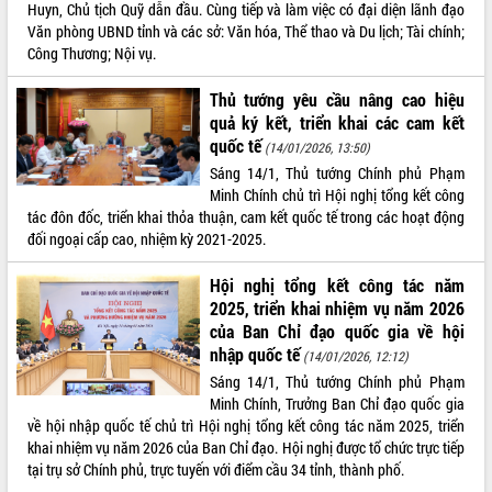
Huyn, Chủ tịch Quỹ dẫn đầu. Cùng tiếp và làm việc có đại diện lãnh đạo
VIDEO
Văn phòng UBND tỉnh và các sở: Văn hóa, Thể thao và Du lịch; Tài chính;
Công Thương; Nội vụ.
Loading the player...
Thủ tướng yêu cầu nâng cao hiệu
Khám bệnh, cấp phát thuốc miễn phí
quả ký kết, triển khai các cam kết
và tặng quà người dân xã Cư Pui
quốc tế
(14/01/2026, 13:50)
Hội nghị UBND tỉnh Đắk Lắk thường kỳ
Sáng 14/1, Thủ tướng Chính phủ Phạm
tháng 7/2026
Minh Chính chủ trì Hội nghị tổng kết công
Lễ truy tặng danh hiệu “Bà Mẹ Việt
tác đôn đốc, triển khai thỏa thuận, cam kết quốc tế trong các hoạt động
Nam Anh hùng” và trao Huân chương
đối ngoại cấp cao, nhiệm kỳ 2021-2025.
Lao động
ALBUM ẢNH
UBND tỉnh Đắk Lắk triển khai nhiệm
Hội nghị tổng kết công tác năm
vụ 6 tháng cuối năm 2026
2025, triển khai nhiệm vụ năm 2026
Kỳ họp thứ Hai, Hội đồng nhân dân
của Ban Chỉ đạo quốc gia về hội
tỉnh khóa XI quyết nghị nhiều nội dung
nhập quốc tế
(14/01/2026, 12:12)
quan trọng
Sáng 14/1, Thủ tướng Chính phủ Phạm
Bí thư Tỉnh ủy Lương Nguyễn Minh
Minh Chính, Trưởng Ban Chỉ đạo quốc gia
Triết thăm, tặng quà người có công với
về hội nhập quốc tế chủ trì Hội nghị tổng kết công tác năm 2025, triển
cách mạng
khai nhiệm vụ năm 2026 của Ban Chỉ đạo. Hội nghị được tổ chức trực tiếp
Rà soát, hoàn thiện hệ thống thiết chế
tại trụ sở Chính phủ, trực tuyến với điểm cầu 34 tỉnh, thành phố.
văn hóa, thể thao đáp ứng yêu cầu
LIÊN KẾT WEB