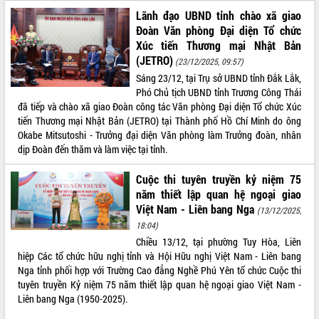
phát triển mới
Lãnh đạo UBND tỉnh chào xã giao
Đoàn Văn phòng Đại diện Tổ chức
Thường trực HĐND tỉnh Đắk Lắk gặp
Xúc tiến Thương mại Nhật Bản
mặt Đoàn chuyên gia y tế TP. Hồ Chí
Minh
(JETRO)
(23/12/2025, 09:57)
THỐNG KÊ TRUY CẬP
Lễ truy điệu và an táng hài cốt liệt sĩ
Sáng 23/12, tại Trụ sở UBND tỉnh Đắk Lắk,
tại Nghĩa trang Liệt sĩ xã Sơn Hòa
Phó Chủ tịch UBND tỉnh Trương Công Thái
Hôm nay:
30973
đã tiếp và chào xã giao Đoàn công tác Văn phòng Đại diện Tổ chức Xúc
Bàn giải pháp tháo gỡ khó khăn trong
Tất cả:
66043713
tiến Thương mại Nhật Bản (JETRO) tại Thành phố Hồ Chí Minh do ông
xuất khẩu sầu riêng và triển khai quy
Okabe Mitsutoshi - Trưởng đại diện Văn phòng làm Trưởng đoàn, nhân
định EUDR
dịp Đoàn đến thăm và làm việc tại tỉnh.
Thứ trưởng Bộ Nông nghiệp và Môi
trường Nguyễn Hoàng Hiệp khảo sát
Cuộc thi tuyên truyền kỷ niệm 75
vùng trồng và doanh nghiệp đóng gói
năm thiết lập quan hệ ngoại giao
sầu riêng tại Đắk Lắk
Việt Nam - Liên bang Nga
(13/12/2025,
Trình diễn nghệ thuật chế biến các
18:04)
món ăn từ sầu riêng
Chiều 13/12, tại phường Tuy Hòa, Liên
Đắk Lắk công bố Quy hoạch và xúc
hiệp Các tổ chức hữu nghị tỉnh và Hội Hữu nghị Việt Nam - Liên bang
tiến đầu tư tỉnh
Nga tỉnh phối hợp với Trường Cao đẳng Nghề Phú Yên tổ chức Cuộc thi
Ngành cá ngừ Đắk Lắk chủ động thích
tuyên truyền Kỷ niệm 75 năm thiết lập quan hệ ngoại giao Việt Nam -
ứng để giữ vững thị trường xuất khẩu
Liên bang Nga (1950-2025).
Diễn đàn Kinh tế tư nhân Việt Nam đột