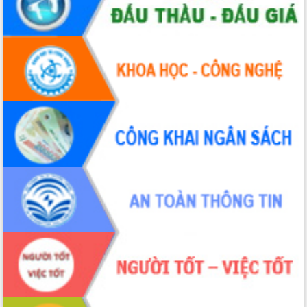
Hòn Yến phát triển du lịch gắn với bảo
tồn biển
Lấy ý kiến điều chỉnh Quy hoạch tỉnh
Đắk Lắk thời kỳ 2021-2030, tầm nhìn
đến năm 2050
Phát động chiến dịch 30 ngày đêm
giải phóng mặt bằng Tuyến đường bộ
ven biển
Đắk Lắk nỗ lực thúc đẩy tăng trưởng
kinh tế từ 10% trở lên trong Quý
II/2026
Đắk Lắk ký kết thỏa thuận hợp tác về
chuyển đổi số giai đoạn 2026 – 2030
với Tập đoàn Bưu chính Viễn thông
Việt Nam
Thứ trưởng Bộ Y tế làm việc với tỉnh
Đắk Lắk về phát triển nhân lực y tế
cho trạm y tế cấp xã
Du lịch Đắk Lắk nâng tầm trải nghiệm
du khách thông qua Hệ thống cơ sở dữ
liệu và Bản đồ số