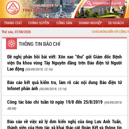
|
Vietnamese
English
TRANG CHỦ
CHÍNH QUYỀN
CÔNG DÂN
DOANH NGHIỆP
DU KHÁCH
Thứ sáu, 07/08/2026
CHÀO MỪNG ĐẾN VỚI CỔNG THÔNG TIN 
GIỚI THIỆU
THÔNG TIN BÁO CHÍ
LÃNH ĐẠO UBND TỈNH
Đề nghị phản hồi bài viết: Xôn xao "thư" gửi Giám đốc Bệnh
viện Đa khoa vùng Tây Nguyên đăng trên Báo điện tử Người
TIN TỨC SỰ KIỆN
Lao động
(05/09/2019, 12:16)
SỞ, BAN, NGÀNH
Báo cáo kết quả kiểm tra, làm rõ các nội dung Báo điện tử
Infonet phản ánh
(05/09/2019, 12:14)
UBND CÁC XÃ, PHƯỜNG
Công tác báo chí tuần từ ngày 19/8 đến 25/8/2019
THÔNG TIN CHỈ ĐẠO ĐIỀU HÀNH
(04/09/2019,
08:09)
HỆ THỐNG VĂN BẢN
Báo cáo về việc xử lý đơn kiến nghị của ông Lưu Anh Tuấn,
VĂN BẢN HĐND TỈNH
thành viên của Hợp tác xã khai thác cát Đoàn Kết và thông tin