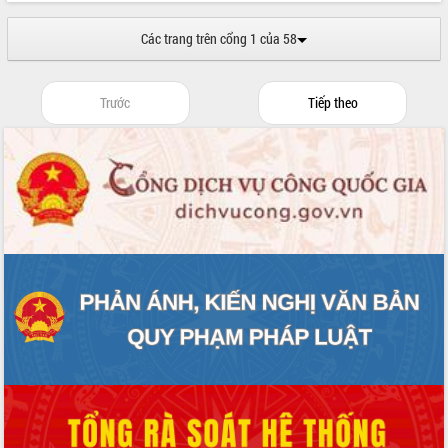
phá cơ chế - Hợp tác công tư
Đề án 06 tạo bước ngoặt đột phá trong
Các trang trên cổng 1 của 58
cải cách hành chính tỉnh Đắk Lắk
Kết nối tour, đẩy mạnh chuyển đổi số
để phát triển du lịch Đắk Lắk
Trước
Tiếp theo
Khởi động Dự án Đầu tư xây dựng hạ
tầng kỹ thuật Cụm công nghiệp Tân
Tiến
Gặp mặt các cơ quan báo chí nhân Kỷ
niệm 101 năm Ngày Báo chí Cách
mạng Việt Nam
Đắk Lắk sơ kết 4 năm triển khai thực
hiện Đề án 06 của Chính phủ
Họp báo thông tin về Hội nghị Công bố
Quy hoạch và Xúc tiến đầu tư tỉnh Đắk
Lắk
Khơi thông điểm nghẽn, đẩy nhanh
giải ngân vốn khắc phục thiên tai
HĐND tỉnh thông qua điều chỉnh Quy
hoạch tỉnh thời kỳ 2021-2030