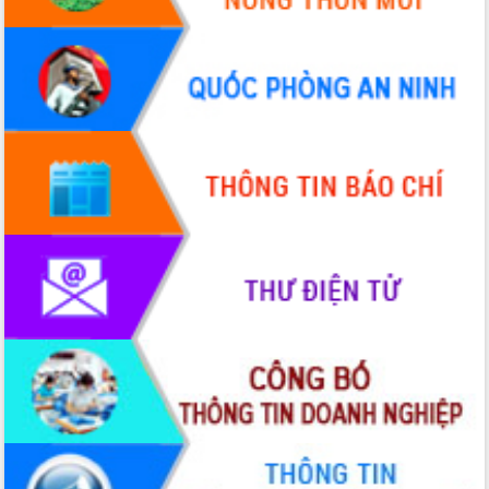
Tháo gỡ những vướng mắc, đẩy mạnh
công tác cải cách thủ tục hành chính
tại Trung tâm Phục vụ hành chính
công tỉnh
Đắk Lắk: Tôn vinh 46 giải pháp tại Hội
thi Sáng tạo Kỹ thuật 2024 - 2025
Đắk Lắk rà soát, điều chỉnh Đề án 190
về phát triển nuôi trồng thủy sản
Phó Chủ tịch UBND tỉnh Đắk Lắk
Trương Công Thái kiểm tra thực địa
Dự án cao tốc Khánh Hòa - Buôn Ma
Thuột
Định vị cà phê Việt Nam như một “di
sản sống” trong dòng chảy toàn cầu
Xây dựng nông thôn mới: Nâng cao đời
sống người dân từ những mô hình thiết
thực
Quyết liệt tháo gỡ vướng mắc, đẩy
nhanh tiến độ các dự án trọng điểm
trong Khu kinh tế Nam Phú Yên