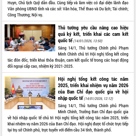
Huyn, Chủ tịch Quỹ dẫn đầu. Cùng tiếp và làm việc có đại diện lãnh đạo
VIDEO
Văn phòng UBND tỉnh và các sở: Văn hóa, Thể thao và Du lịch; Tài chính;
Công Thương; Nội vụ.
Loading the player...
Thủ tướng yêu cầu nâng cao hiệu
Trailer Lễ hội Sầu riêng Đắk Lắk năm
quả ký kết, triển khai các cam kết
2026
quốc tế
(14/01/2026, 13:50)
Khám bệnh, cấp phát thuốc miễn phí
Sáng 14/1, Thủ tướng Chính phủ Phạm
và tặng quà người dân xã Cư Pui
Minh Chính chủ trì Hội nghị tổng kết công
Hội nghị UBND tỉnh Đắk Lắk thường kỳ
tác đôn đốc, triển khai thỏa thuận, cam kết quốc tế trong các hoạt động
tháng 7/2026
đối ngoại cấp cao, nhiệm kỳ 2021-2025.
Lễ truy tặng danh hiệu “Bà Mẹ Việt
ALBUM ẢNH
Nam Anh hùng” và trao Huân chương
Hội nghị tổng kết công tác năm
Lao động
2025, triển khai nhiệm vụ năm 2026
UBND tỉnh Đắk Lắk triển khai nhiệm
của Ban Chỉ đạo quốc gia về hội
vụ 6 tháng cuối năm 2026
nhập quốc tế
(14/01/2026, 12:12)
Kỳ họp thứ Hai, Hội đồng nhân dân
Sáng 14/1, Thủ tướng Chính phủ Phạm
tỉnh khóa XI quyết nghị nhiều nội dung
Minh Chính, Trưởng Ban Chỉ đạo quốc gia
quan trọng
về hội nhập quốc tế chủ trì Hội nghị tổng kết công tác năm 2025, triển
Bí thư Tỉnh ủy Lương Nguyễn Minh
khai nhiệm vụ năm 2026 của Ban Chỉ đạo. Hội nghị được tổ chức trực tiếp
Triết thăm, tặng quà người có công với
tại trụ sở Chính phủ, trực tuyến với điểm cầu 34 tỉnh, thành phố.
cách mạng
LIÊN KẾT WEB