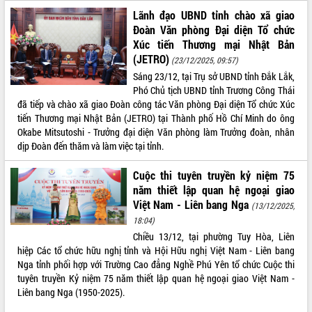
Lãnh đạo UBND tỉnh chào xã giao
Rà soát, hoàn thiện hệ thống thiết chế
Đoàn Văn phòng Đại diện Tổ chức
văn hóa, thể thao đáp ứng yêu cầu
Xúc tiến Thương mại Nhật Bản
phát triển mới
(JETRO)
(23/12/2025, 09:57)
Thường trực HĐND tỉnh Đắk Lắk gặp
THỐNG KÊ TRUY CẬP
mặt Đoàn chuyên gia y tế TP. Hồ Chí
Sáng 23/12, tại Trụ sở UBND tỉnh Đắk Lắk,
Minh
Phó Chủ tịch UBND tỉnh Trương Công Thái
Hôm nay:
31943
đã tiếp và chào xã giao Đoàn công tác Văn phòng Đại diện Tổ chức Xúc
Lễ truy điệu và an táng hài cốt liệt sĩ
Tất cả:
66145057
tiến Thương mại Nhật Bản (JETRO) tại Thành phố Hồ Chí Minh do ông
tại Nghĩa trang Liệt sĩ xã Sơn Hòa
Okabe Mitsutoshi - Trưởng đại diện Văn phòng làm Trưởng đoàn, nhân
Bàn giải pháp tháo gỡ khó khăn trong
dịp Đoàn đến thăm và làm việc tại tỉnh.
xuất khẩu sầu riêng và triển khai quy
định EUDR
Cuộc thi tuyên truyền kỷ niệm 75
Thứ trưởng Bộ Nông nghiệp và Môi
năm thiết lập quan hệ ngoại giao
trường Nguyễn Hoàng Hiệp khảo sát
Việt Nam - Liên bang Nga
(13/12/2025,
vùng trồng và doanh nghiệp đóng gói
18:04)
sầu riêng tại Đắk Lắk
Chiều 13/12, tại phường Tuy Hòa, Liên
Trình diễn nghệ thuật chế biến các
hiệp Các tổ chức hữu nghị tỉnh và Hội Hữu nghị Việt Nam - Liên bang
món ăn từ sầu riêng
Nga tỉnh phối hợp với Trường Cao đẳng Nghề Phú Yên tổ chức Cuộc thi
Đắk Lắk công bố Quy hoạch và xúc
tuyên truyền Kỷ niệm 75 năm thiết lập quan hệ ngoại giao Việt Nam -
tiến đầu tư tỉnh
Liên bang Nga (1950-2025).
Ngành cá ngừ Đắk Lắk chủ động thích