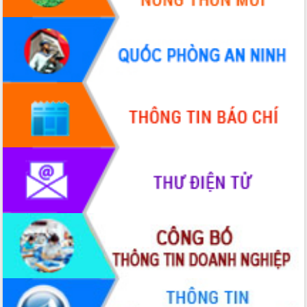
hiện nhiệm vụ quản lý tài sản công
hàng tuần
Tháo gỡ những vướng mắc, đẩy mạnh
công tác cải cách thủ tục hành chính
tại Trung tâm Phục vụ hành chính
công tỉnh
Đắk Lắk: Tôn vinh 46 giải pháp tại Hội
thi Sáng tạo Kỹ thuật 2024 - 2025
Đắk Lắk rà soát, điều chỉnh Đề án 190
về phát triển nuôi trồng thủy sản
Phó Chủ tịch UBND tỉnh Đắk Lắk
Trương Công Thái kiểm tra thực địa
Dự án cao tốc Khánh Hòa - Buôn Ma
Thuột
Định vị cà phê Việt Nam như một “di
sản sống” trong dòng chảy toàn cầu
Xây dựng nông thôn mới: Nâng cao đời
sống người dân từ những mô hình thiết
thực
Quyết liệt tháo gỡ vướng mắc, đẩy