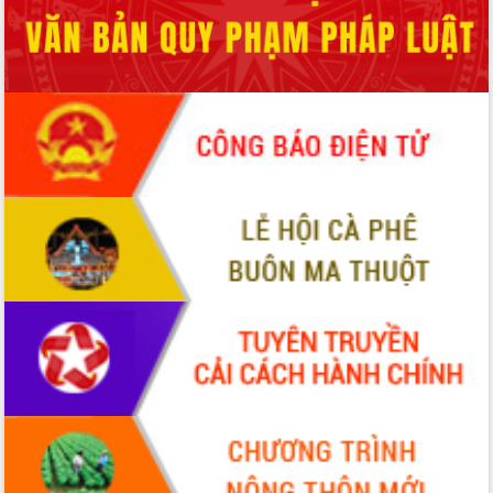
HĐND tỉnh thông qua điều chỉnh Quy
hoạch tỉnh thời kỳ 2021-2030
Hội thảo góp ý hồ sơ điều chỉnh quy
hoạch tỉnh Đắk Lắk thời kỳ 2021-2030,
tầm nhìn đến năm 2050
Nâng cao hiệu quả hoạt động của các
doanh nghiệp nhà nước
Hội nghị triển khai kết nối mạng
truyền số liệu chuyên dùng phục vụ cơ
quan Đảng, Nhà nước
Lễ phát động chuỗi hoạt động chung
tay làm sạch môi trường
Xã Ea Kar bước chuyển mình trong
công tác cải cách hành chính mô hình
mới
UBND tỉnh họp báo định kỳ tháng 4
năm 2026
Hội thảo khoa học “Giải pháp thúc đẩy
phát triển nền kinh tế xanh tại tỉnh
Đắk Lắk”
Tăng cường giám sát, đôn đốc thực