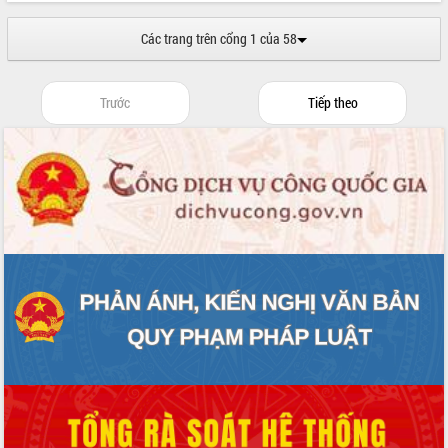
ứng để giữ vững thị trường xuất khẩu
Diễn đàn Kinh tế tư nhân Việt Nam đột
Các trang trên cổng 1 của 58
phá cơ chế - Hợp tác công tư
Đề án 06 tạo bước ngoặt đột phá trong
cải cách hành chính tỉnh Đắk Lắk
Trước
Tiếp theo
Kết nối tour, đẩy mạnh chuyển đổi số
để phát triển du lịch Đắk Lắk
Khởi động Dự án Đầu tư xây dựng hạ
tầng kỹ thuật Cụm công nghiệp Tân
Tiến
Gặp mặt các cơ quan báo chí nhân Kỷ
niệm 101 năm Ngày Báo chí Cách
mạng Việt Nam
Đắk Lắk sơ kết 4 năm triển khai thực
hiện Đề án 06 của Chính phủ
Họp báo thông tin về Hội nghị Công bố
Quy hoạch và Xúc tiến đầu tư tỉnh Đắk
Lắk
Khơi thông điểm nghẽn, đẩy nhanh
giải ngân vốn khắc phục thiên tai