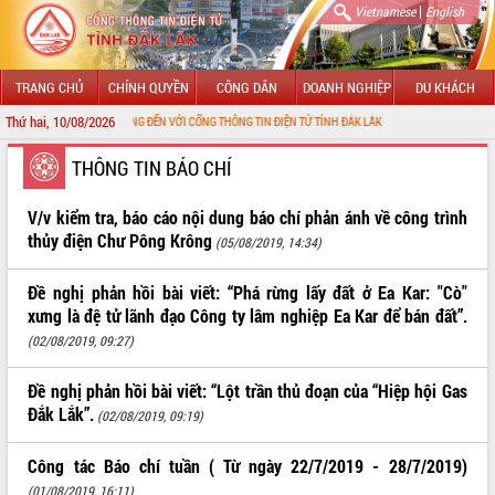
|
Vietnamese
English
TRANG CHỦ
CHÍNH QUYỀN
CÔNG DÂN
DOANH NGHIỆP
DU KHÁCH
Thứ hai, 10/08/2026
CHÀO MỪNG ĐẾN VỚI CỔNG THÔNG TIN ĐIỆN TỬ TỈNH ĐẮK LẮK
GIỚI THIỆU
THÔNG TIN BÁO CHÍ
LÃNH ĐẠO UBND TỈNH
V/v kiểm tra, báo cáo nội dung báo chí phản ánh về công trình
thủy điện Chư Pông Krông
(05/08/2019, 14:34)
TIN TỨC SỰ KIỆN
Đề nghị phản hồi bài viết: “Phá rừng lấy đất ở Ea Kar: "Cò"
SỞ, BAN, NGÀNH
xưng là đệ tử lãnh đạo Công ty lâm nghiệp Ea Kar để bán đất”.
(02/08/2019, 09:27)
UBND CÁC XÃ, PHƯỜNG
Đề nghị phản hồi bài viết: “Lột trần thủ đoạn của “Hiệp hội Gas
THÔNG TIN CHỈ ĐẠO ĐIỀU HÀNH
Đắk Lắk”.
(02/08/2019, 09:19)
HỆ THỐNG VĂN BẢN
Công tác Báo chí tuần ( Từ ngày 22/7/2019 - 28/7/2019)
VĂN BẢN HĐND TỈNH
(01/08/2019, 16:11)