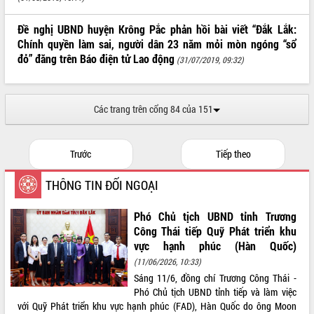
ĐIỂM TIN VĂN BẢN
Đề nghị UBND huyện Krông Pắc phản hồi bài viết “Đắk Lắk:
Chính quyền làm sai, người dân 23 năm mỏi mòn ngóng “sổ
QUY HOẠCH - KẾ HOẠCH
đỏ” đăng trên Báo điện tử Lao động
(31/07/2019, 09:32)
Các trang trên cổng 84 của 151
Trước
Tiếp theo
THÔNG TIN ĐỐI NGOẠI
Phó Chủ tịch UBND tỉnh Trương
Công Thái tiếp Quỹ Phát triển khu
vực hạnh phúc (Hàn Quốc)
(11/06/2026, 10:33)
Sáng 11/6, đồng chí Trương Công Thái -
Phó Chủ tịch UBND tỉnh tiếp và làm việc
với Quỹ Phát triển khu vực hạnh phúc (FAD), Hàn Quốc do ông Moon