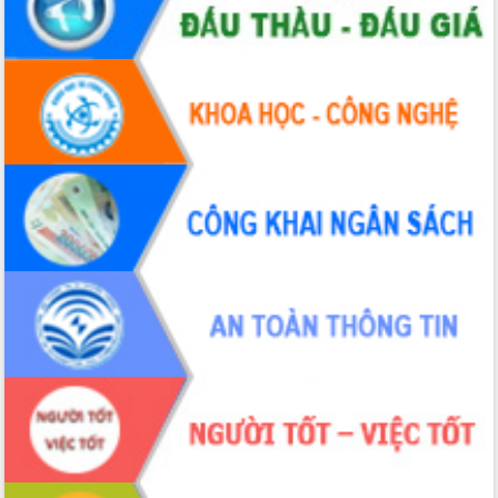
nhanh tiến độ các dự án trọng điểm
trong Khu kinh tế Nam Phú Yên
Hòn Yến phát triển du lịch gắn với bảo
tồn biển
Lấy ý kiến điều chỉnh Quy hoạch tỉnh
Đắk Lắk thời kỳ 2021-2030, tầm nhìn
đến năm 2050
Phát động chiến dịch 30 ngày đêm
giải phóng mặt bằng Tuyến đường bộ
ven biển
Đắk Lắk nỗ lực thúc đẩy tăng trưởng
kinh tế từ 10% trở lên trong Quý
II/2026
Đắk Lắk ký kết thỏa thuận hợp tác về
chuyển đổi số giai đoạn 2026 – 2030
với Tập đoàn Bưu chính Viễn thông
Việt Nam
Thứ trưởng Bộ Y tế làm việc với tỉnh
Đắk Lắk về phát triển nhân lực y tế
cho trạm y tế cấp xã
Du lịch Đắk Lắk nâng tầm trải nghiệm