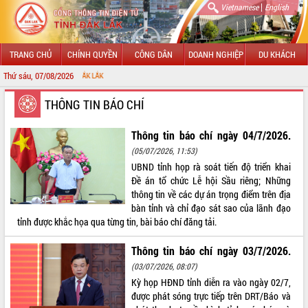
|
Vietnamese
English
TRANG CHỦ
CHÍNH QUYỀN
CÔNG DÂN
DOANH NGHIỆP
DU KHÁCH
Thứ sáu, 07/08/2026
CHÀO 
GIỚI THIỆU
THÔNG TIN BÁO CHÍ
LÃNH ĐẠO UBND TỈNH
Thông tin báo chí ngày 04/7/2026.
(05/07/2026, 11:53)
TIN TỨC SỰ KIỆN
UBND tỉnh họp rà soát tiến độ triển khai
Đề án tổ chức Lễ hội Sầu riêng; Những
SỞ, BAN, NGÀNH
thông tin về các dự án trọng điểm trên địa
bàn tỉnh và chỉ đạo sát sao của lãnh đạo
UBND CÁC XÃ, PHƯỜNG
tỉnh được khắc họa qua từng tin, bài báo chí đăng tải.
THÔNG TIN CHỈ ĐẠO ĐIỀU HÀNH
Thông tin báo chí ngày 03/7/2026.
(03/07/2026, 08:07)
HỆ THỐNG VĂN BẢN
Kỳ họp HĐND tỉnh diễn ra vào ngày 02/7,
được phát sóng trực tiếp trên DRT/Báo và
VĂN BẢN HĐND TỈNH