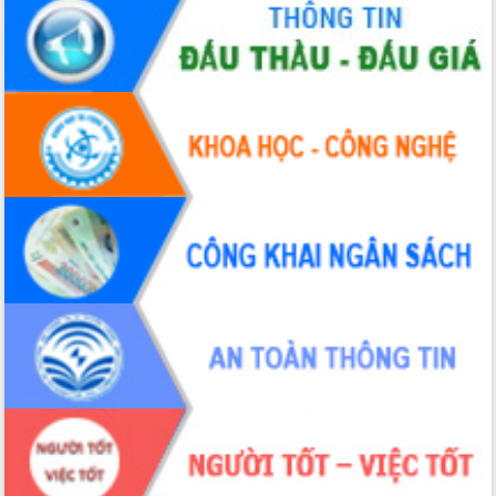
Tập huấn ứng dụng trí tuệ nhân tạo (AI)
trong thương mại điện tử năm 2026
Đoàn đại biểu Quốc hội tỉnh Đắk Lắk
trao đổi thông tin trước Kỳ họp thứ
nhất, Quốc hội khóa XVI
Quyết liệt cải cách hành chính, khơi
thông nguồn lực phát triển
Nâng cao hiệu lực, hiệu quả HĐND
tỉnh thông qua hiện đại hóa hành chính
Xã Ea Phê gắn cải cách hành chính với
chuyển đổi số
Phó Chủ tịch Thường trực UBND tỉnh
Hồ Thị Nguyên Thảo làm việc tại Trung
tâm Phục vụ hành chính công xã Ea
Phê
Xây dựng nền hành chính số đồng
hành cùng nông dân dân, doanh nghiệp
Giai đoạn 2026-2030, Đắk Lắk phấn
đấu có 77% xã đạt chuẩn nông thôn
mới