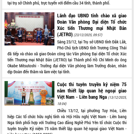
tại trụ sở Chính phủ, trực tuyến với điểm cầu 34 tỉnh, thành phố.
phá cơ chế - Hợp tác công tư
Đề án 06 tạo bước ngoặt đột phá trong
Lãnh đạo UBND tỉnh chào xã giao
cải cách hành chính tỉnh Đắk Lắk
Đoàn Văn phòng Đại diện Tổ chức
Kết nối tour, đẩy mạnh chuyển đổi số
Xúc tiến Thương mại Nhật Bản
để phát triển du lịch Đắk Lắk
(JETRO)
(23/12/2025, 09:57)
Khởi động Dự án Đầu tư xây dựng hạ
Sáng 23/12, tại Trụ sở UBND tỉnh Đắk Lắk,
tầng kỹ thuật Cụm công nghiệp Tân
Phó Chủ tịch UBND tỉnh Trương Công Thái
Tiến
đã tiếp và chào xã giao Đoàn công tác Văn phòng Đại diện Tổ chức Xúc
Gặp mặt các cơ quan báo chí nhân Kỷ
tiến Thương mại Nhật Bản (JETRO) tại Thành phố Hồ Chí Minh do ông
niệm 101 năm Ngày Báo chí Cách
Okabe Mitsutoshi - Trưởng đại diện Văn phòng làm Trưởng đoàn, nhân
mạng Việt Nam
dịp Đoàn đến thăm và làm việc tại tỉnh.
Đắk Lắk sơ kết 4 năm triển khai thực
hiện Đề án 06 của Chính phủ
Cuộc thi tuyên truyền kỷ niệm 75
Họp báo thông tin về Hội nghị Công bố
năm thiết lập quan hệ ngoại giao
Quy hoạch và Xúc tiến đầu tư tỉnh Đắk
Việt Nam - Liên bang Nga
(13/12/2025,
Lắk
18:04)
Khơi thông điểm nghẽn, đẩy nhanh
Chiều 13/12, tại phường Tuy Hòa, Liên
giải ngân vốn khắc phục thiên tai
hiệp Các tổ chức hữu nghị tỉnh và Hội Hữu nghị Việt Nam - Liên bang
Nga tỉnh phối hợp với Trường Cao đẳng Nghề Phú Yên tổ chức Cuộc thi
HĐND tỉnh thông qua điều chỉnh Quy
tuyên truyền Kỷ niệm 75 năm thiết lập quan hệ ngoại giao Việt Nam -
hoạch tỉnh thời kỳ 2021-2030