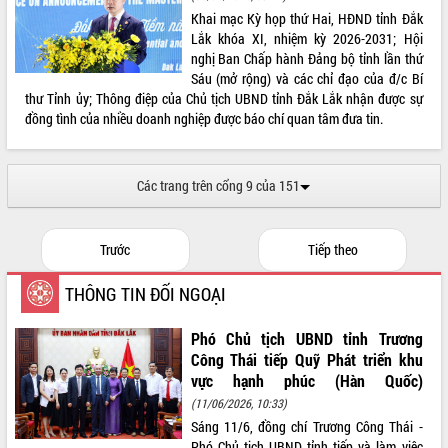
Khai mạc Kỳ họp thứ Hai, HĐND tỉnh Đắk
VIDEO
Lắk khóa XI, nhiệm kỳ 2026-2031; Hội
nghị Ban Chấp hành Đảng bộ tỉnh lần thứ
Loading the player...
Sáu (mở rộng) và các chỉ đạo của đ/c Bí
Khám bệnh, cấp phát thuốc miễn phí
thư Tỉnh ủy; Thông điệp của Chủ tịch UBND tỉnh Đắk Lắk nhận được sự
và tặng quà người dân xã Cư Pui
đồng tình của nhiều doanh nghiệp được báo chí quan tâm đưa tin.
Hội nghị UBND tỉnh Đắk Lắk thường kỳ
tháng 7/2026
Các trang trên cổng 9 của 151
Lễ truy tặng danh hiệu “Bà Mẹ Việt
Nam Anh hùng” và trao Huân chương
Lao động
ALBUM ẢNH
Trước
Tiếp theo
UBND tỉnh Đắk Lắk triển khai nhiệm
vụ 6 tháng cuối năm 2026
THÔNG TIN ĐỐI NGOẠI
Kỳ họp thứ Hai, Hội đồng nhân dân
tỉnh khóa XI quyết nghị nhiều nội dung
quan trọng
Phó Chủ tịch UBND tỉnh Trương
Công Thái tiếp Quỹ Phát triển khu
Bí thư Tỉnh ủy Lương Nguyễn Minh
vực hạnh phúc (Hàn Quốc)
Triết thăm, tặng quà người có công với
cách mạng
(11/06/2026, 10:33)
Rà soát, hoàn thiện hệ thống thiết chế
Sáng 11/6, đồng chí Trương Công Thái -
văn hóa, thể thao đáp ứng yêu cầu
Phó Chủ tịch UBND tỉnh tiếp và làm việc
LIÊN KẾT WEB