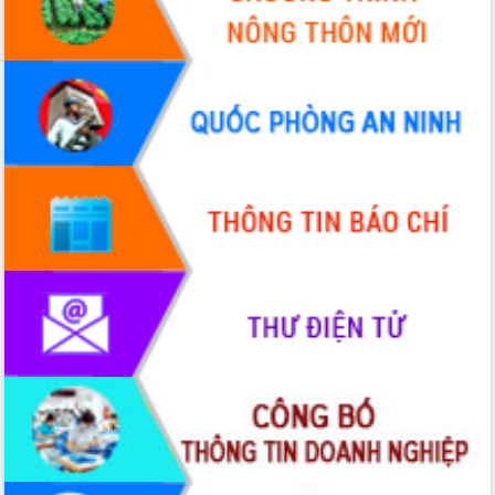
Hòn Yến phát triển du lịch gắn với bảo
tồn biển
Lấy ý kiến điều chỉnh Quy hoạch tỉnh
Đắk Lắk thời kỳ 2021-2030, tầm nhìn
đến năm 2050
Phát động chiến dịch 30 ngày đêm
giải phóng mặt bằng Tuyến đường bộ
ven biển
Đắk Lắk nỗ lực thúc đẩy tăng trưởng
kinh tế từ 10% trở lên trong Quý
II/2026
Đắk Lắk ký kết thỏa thuận hợp tác về
chuyển đổi số giai đoạn 2026 – 2030
với Tập đoàn Bưu chính Viễn thông
Việt Nam
Thứ trưởng Bộ Y tế làm việc với tỉnh
Đắk Lắk về phát triển nhân lực y tế
cho trạm y tế cấp xã
Du lịch Đắk Lắk nâng tầm trải nghiệm
du khách thông qua Hệ thống cơ sở dữ
liệu và Bản đồ số