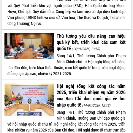
phát triển mới
với Quỹ Phát triển khu vực hạnh phúc (FAD), Hàn Quốc do ông Moon
Huyn, Chủ tịch Quỹ dẫn đầu. Cùng tiếp và làm việc có đại diện lãnh đạo
Thường trực HĐND tỉnh Đắk Lắk gặp
Văn phòng UBND tỉnh và các sở: Văn hóa, Thể thao và Du lịch; Tài chính;
mặt Đoàn chuyên gia y tế TP. Hồ Chí
Công Thương; Nội vụ.
Minh
THỐNG KÊ TRUY CẬP
Lễ truy điệu và an táng hài cốt liệt sĩ
Thủ tướng yêu cầu nâng cao hiệu
tại Nghĩa trang Liệt sĩ xã Sơn Hòa
Hôm nay:
2304
quả ký kết, triển khai các cam kết
Bàn giải pháp tháo gỡ khó khăn trong
Tất cả:
66047627
quốc tế
(14/01/2026, 13:50)
xuất khẩu sầu riêng và triển khai quy
Sáng 14/1, Thủ tướng Chính phủ Phạm
định EUDR
Minh Chính chủ trì Hội nghị tổng kết công
Thứ trưởng Bộ Nông nghiệp và Môi
tác đôn đốc, triển khai thỏa thuận, cam kết quốc tế trong các hoạt động
trường Nguyễn Hoàng Hiệp khảo sát
đối ngoại cấp cao, nhiệm kỳ 2021-2025.
vùng trồng và doanh nghiệp đóng gói
sầu riêng tại Đắk Lắk
Hội nghị tổng kết công tác năm
Trình diễn nghệ thuật chế biến các
2025, triển khai nhiệm vụ năm 2026
món ăn từ sầu riêng
của Ban Chỉ đạo quốc gia về hội
Đắk Lắk công bố Quy hoạch và xúc
nhập quốc tế
(14/01/2026, 12:12)
tiến đầu tư tỉnh
Sáng 14/1, Thủ tướng Chính phủ Phạm
Ngành cá ngừ Đắk Lắk chủ động thích
Minh Chính, Trưởng Ban Chỉ đạo quốc gia
ứng để giữ vững thị trường xuất khẩu
về hội nhập quốc tế chủ trì Hội nghị tổng kết công tác năm 2025, triển
khai nhiệm vụ năm 2026 của Ban Chỉ đạo. Hội nghị được tổ chức trực tiếp
Diễn đàn Kinh tế tư nhân Việt Nam đột