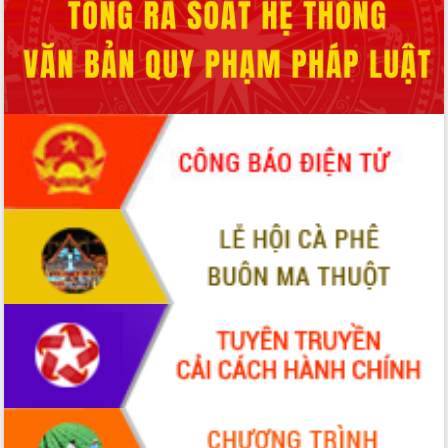
Tháo gỡ những vướng mắc, đẩy mạnh
công tác cải cách thủ tục hành chính
tại Trung tâm Phục vụ hành chính
công tỉnh
Đắk Lắk: Tôn vinh 46 giải pháp tại Hội
thi Sáng tạo Kỹ thuật 2024 - 2025
Đắk Lắk rà soát, điều chỉnh Đề án 190
về phát triển nuôi trồng thủy sản
Phó Chủ tịch UBND tỉnh Đắk Lắk
Trương Công Thái kiểm tra thực địa
Dự án cao tốc Khánh Hòa - Buôn Ma
Thuột
Định vị cà phê Việt Nam như một “di
sản sống” trong dòng chảy toàn cầu
Xây dựng nông thôn mới: Nâng cao đời
sống người dân từ những mô hình thiết
thực
Quyết liệt tháo gỡ vướng mắc, đẩy
nhanh tiến độ các dự án trọng điểm
trong Khu kinh tế Nam Phú Yên