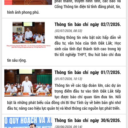
phát thanh, truyền hình tỉnh, các báo và
Cổng Thông tin điện tử tỉnh đăng phát, tin,
ĐIỂM TIN VĂN BẢN
hình ảnh phong phú.
QUY HOẠCH - KẾ HOẠCH
Thông tin báo chí ngày 02/7/2026.
(02/07/2026, 08:33)
Những thông tin nêu bật sức hấp dẫn về
đầu tư, văn hóa của tỉnh Đắk Lắk; Học
sinh của tỉnh đạt thành tích cao trong kỳ
thi tốt nghiệp THPT, thu hút báo chí đưa
tin sâu rộng.
Thông tin báo chí ngày 01/7/2026.
(01/07/2026, 10:13)
Thông tin về các tập đoàn lớn, các dự án
trọng điểm đầu tư vào tỉnh Đắk Lắk tiếp
tục được báo chí quan tâm đưa tin. Nổi
bật là những phát biểu của đồng chí Bí thư Tỉnh ủy về biên bản ghi nhớ
đầu tư, nâng cao hiệu lực quản trị và khơi thông các nguồn lực phát triển.
Thông tin báo chí ngày 30/6/2026.
(30/06/2026, 09:14)