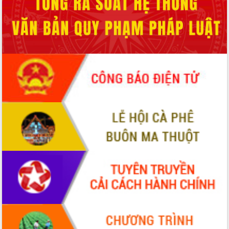
HĐND tỉnh thông qua điều chỉnh Quy
hoạch tỉnh thời kỳ 2021-2030
Hội thảo góp ý hồ sơ điều chỉnh quy
hoạch tỉnh Đắk Lắk thời kỳ 2021-2030,
tầm nhìn đến năm 2050
Nâng cao hiệu quả hoạt động của các
doanh nghiệp nhà nước
Hội nghị triển khai kết nối mạng
truyền số liệu chuyên dùng phục vụ cơ
quan Đảng, Nhà nước
Lễ phát động chuỗi hoạt động chung
tay làm sạch môi trường
Xã Ea Kar bước chuyển mình trong
công tác cải cách hành chính mô hình
mới
UBND tỉnh họp báo định kỳ tháng 4
năm 2026
Hội thảo khoa học “Giải pháp thúc đẩy
phát triển nền kinh tế xanh tại tỉnh
Đắk Lắk”
Tăng cường giám sát, đôn đốc thực