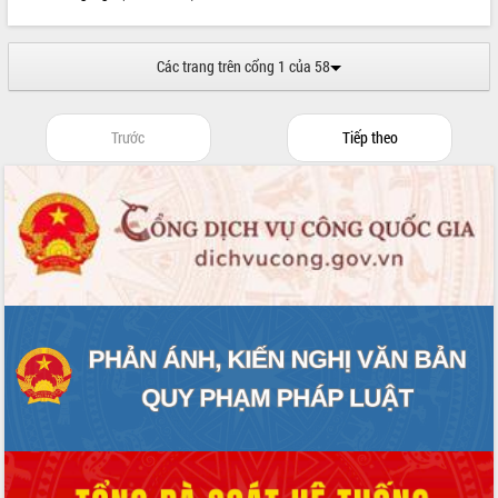
ứng để giữ vững thị trường xuất khẩu
Diễn đàn Kinh tế tư nhân Việt Nam đột
phá cơ chế - Hợp tác công tư
Các trang trên cổng 1 của 58
Đề án 06 tạo bước ngoặt đột phá trong
cải cách hành chính tỉnh Đắk Lắk
Trước
Tiếp theo
Kết nối tour, đẩy mạnh chuyển đổi số
để phát triển du lịch Đắk Lắk
Khởi động Dự án Đầu tư xây dựng hạ
tầng kỹ thuật Cụm công nghiệp Tân
Tiến
Gặp mặt các cơ quan báo chí nhân Kỷ
niệm 101 năm Ngày Báo chí Cách
mạng Việt Nam
Đắk Lắk sơ kết 4 năm triển khai thực
hiện Đề án 06 của Chính phủ
Họp báo thông tin về Hội nghị Công bố
Quy hoạch và Xúc tiến đầu tư tỉnh Đắk
Lắk
Khơi thông điểm nghẽn, đẩy nhanh
giải ngân vốn khắc phục thiên tai