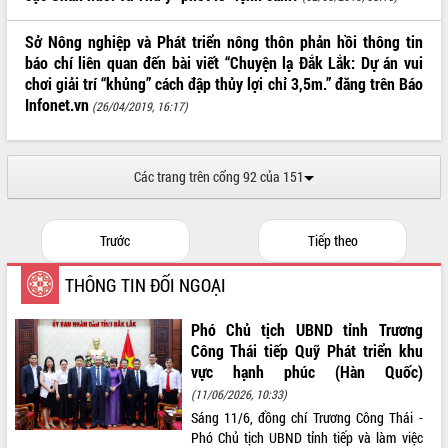
ĐIỂM TIN VĂN BẢN
Sở Nông nghiệp và Phát triển nông thôn phản hồi thông tin
báo chí liên quan đến bài viết “Chuyện lạ Đắk Lắk: Dự án vui
QUY HOẠCH - KẾ HOẠCH
chơi giải trí “khủng” cách đập thủy lợi chỉ 3,5m.” đăng trên Báo
Infonet.vn
(26/04/2019, 16:17)
Các trang trên cổng 92 của 151
Trước
Tiếp theo
THÔNG TIN ĐỐI NGOẠI
Phó Chủ tịch UBND tỉnh Trương
Công Thái tiếp Quỹ Phát triển khu
vực hạnh phúc (Hàn Quốc)
(11/06/2026, 10:33)
Sáng 11/6, đồng chí Trương Công Thái -
Phó Chủ tịch UBND tỉnh tiếp và làm việc