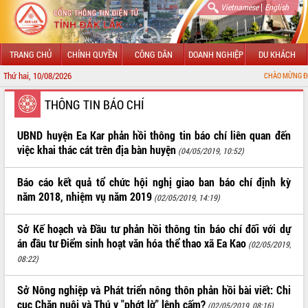
|
Vietnamese
English
TRANG CHỦ
CHÍNH QUYỀN
CÔNG DÂN
DOANH NGHIỆP
DU KHÁCH
Thứ hai, 10/08/2026
CHÀO MỪNG ĐẾN VỚI CỔN
GIỚI THIỆU
THÔNG TIN BÁO CHÍ
LÃNH ĐẠO UBND TỈNH
UBND huyện Ea Kar phản hồi thông tin báo chí liên quan đến
việc khai thác cát trên địa bàn huyện
(04/05/2019, 10:52)
TIN TỨC SỰ KIỆN
Báo cáo kết quả tổ chức hội nghị giao ban báo chí định kỳ
SỞ, BAN, NGÀNH
năm 2018, nhiệm vụ năm 2019
(02/05/2019, 14:19)
UBND CÁC XÃ, PHƯỜNG
Sở Kế hoạch và Đầu tư phản hồi thông tin báo chí đối với dự
án đầu tư Điểm sinh hoạt văn hóa thể thao xã Ea Kao
THÔNG TIN CHỈ ĐẠO ĐIỀU HÀNH
(02/05/2019,
08:22)
HỆ THỐNG VĂN BẢN
Sở Nông nghiệp và Phát triển nông thôn phản hồi bài viết: Chi
VĂN BẢN HĐND TỈNH
cục Chăn nuôi và Thú y "phớt lờ" lệnh cấm?
(02/05/2019, 08:16)