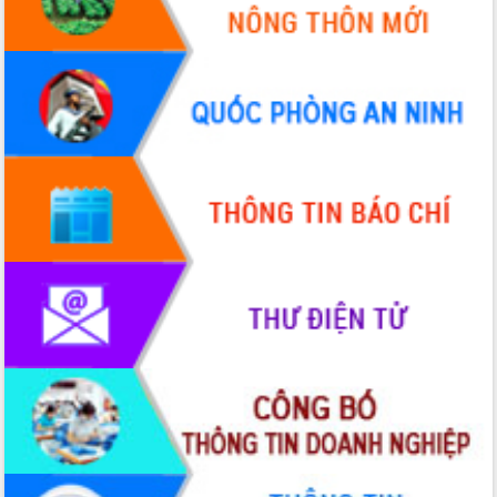
hiện nhiệm vụ quản lý tài sản công
hàng tuần
Tháo gỡ những vướng mắc, đẩy mạnh
công tác cải cách thủ tục hành chính
tại Trung tâm Phục vụ hành chính
công tỉnh
Đắk Lắk: Tôn vinh 46 giải pháp tại Hội
thi Sáng tạo Kỹ thuật 2024 - 2025
Đắk Lắk rà soát, điều chỉnh Đề án 190
về phát triển nuôi trồng thủy sản
Phó Chủ tịch UBND tỉnh Đắk Lắk
Trương Công Thái kiểm tra thực địa
Dự án cao tốc Khánh Hòa - Buôn Ma
Thuột
Định vị cà phê Việt Nam như một “di
sản sống” trong dòng chảy toàn cầu
Xây dựng nông thôn mới: Nâng cao đời
sống người dân từ những mô hình thiết
thực
Quyết liệt tháo gỡ vướng mắc, đẩy