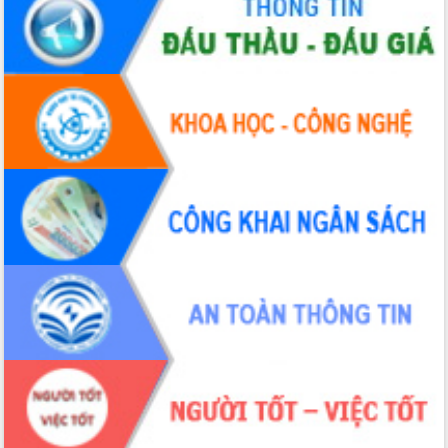
nhanh tiến độ các dự án trọng điểm
trong Khu kinh tế Nam Phú Yên
Hòn Yến phát triển du lịch gắn với bảo
tồn biển
Lấy ý kiến điều chỉnh Quy hoạch tỉnh
Đắk Lắk thời kỳ 2021-2030, tầm nhìn
đến năm 2050
Phát động chiến dịch 30 ngày đêm
giải phóng mặt bằng Tuyến đường bộ
ven biển
Đắk Lắk nỗ lực thúc đẩy tăng trưởng
kinh tế từ 10% trở lên trong Quý
II/2026
Đắk Lắk ký kết thỏa thuận hợp tác về
chuyển đổi số giai đoạn 2026 – 2030
với Tập đoàn Bưu chính Viễn thông
Việt Nam
Thứ trưởng Bộ Y tế làm việc với tỉnh
Đắk Lắk về phát triển nhân lực y tế
cho trạm y tế cấp xã
Du lịch Đắk Lắk nâng tầm trải nghiệm