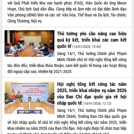
với Quỹ Phát triển khu vực hạnh phúc (FAD), Hàn Quốc do ông Moon
VIDEO
Huyn, Chủ tịch Quỹ dẫn đầu. Cùng tiếp và làm việc có đại diện lãnh đạo
Văn phòng UBND tỉnh và các sở: Văn hóa, Thể thao và Du lịch; Tài chính;
Loading the player...
Công Thương; Nội vụ.
Trailer Lễ hội Sầu riêng Đắk Lắk năm
Thủ tướng yêu cầu nâng cao hiệu
2026
quả ký kết, triển khai các cam kết
Khám bệnh, cấp phát thuốc miễn phí
quốc tế
(14/01/2026, 13:50)
và tặng quà người dân xã Cư Pui
Sáng 14/1, Thủ tướng Chính phủ Phạm
Hội nghị UBND tỉnh Đắk Lắk thường kỳ
Minh Chính chủ trì Hội nghị tổng kết công
tháng 7/2026
tác đôn đốc, triển khai thỏa thuận, cam kết quốc tế trong các hoạt động
Lễ truy tặng danh hiệu “Bà Mẹ Việt
đối ngoại cấp cao, nhiệm kỳ 2021-2025.
ALBUM ẢNH
Nam Anh hùng” và trao Huân chương
Lao động
Hội nghị tổng kết công tác năm
UBND tỉnh Đắk Lắk triển khai nhiệm
2025, triển khai nhiệm vụ năm 2026
vụ 6 tháng cuối năm 2026
của Ban Chỉ đạo quốc gia về hội
Kỳ họp thứ Hai, Hội đồng nhân dân
nhập quốc tế
(14/01/2026, 12:12)
tỉnh khóa XI quyết nghị nhiều nội dung
Sáng 14/1, Thủ tướng Chính phủ Phạm
quan trọng
Minh Chính, Trưởng Ban Chỉ đạo quốc gia
Bí thư Tỉnh ủy Lương Nguyễn Minh
về hội nhập quốc tế chủ trì Hội nghị tổng kết công tác năm 2025, triển
Triết thăm, tặng quà người có công với
khai nhiệm vụ năm 2026 của Ban Chỉ đạo. Hội nghị được tổ chức trực tiếp
cách mạng
LIÊN KẾT WEB