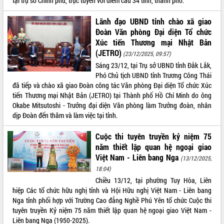
tại trụ sở Chính phủ, trực tuyến với điểm cầu 34 tỉnh, thành phố.
Rà soát, hoàn thiện hệ thống thiết chế
Lãnh đạo UBND tỉnh chào xã giao
văn hóa, thể thao đáp ứng yêu cầu
Đoàn Văn phòng Đại diện Tổ chức
phát triển mới
Xúc tiến Thương mại Nhật Bản
Thường trực HĐND tỉnh Đắk Lắk gặp
THỐNG KÊ TRUY CẬP
(JETRO)
mặt Đoàn chuyên gia y tế TP. Hồ Chí
(23/12/2025, 09:57)
Minh
Hôm nay:
23899
Sáng 23/12, tại Trụ sở UBND tỉnh Đắk Lắk,
Phó Chủ tịch UBND tỉnh Trương Công Thái
Lễ truy điệu và an táng hài cốt liệt sĩ
Tất cả:
66137013
đã tiếp và chào xã giao Đoàn công tác Văn phòng Đại diện Tổ chức Xúc
tại Nghĩa trang Liệt sĩ xã Sơn Hòa
tiến Thương mại Nhật Bản (JETRO) tại Thành phố Hồ Chí Minh do ông
Bàn giải pháp tháo gỡ khó khăn trong
Okabe Mitsutoshi - Trưởng đại diện Văn phòng làm Trưởng đoàn, nhân
xuất khẩu sầu riêng và triển khai quy
dịp Đoàn đến thăm và làm việc tại tỉnh.
định EUDR
Thứ trưởng Bộ Nông nghiệp và Môi
Cuộc thi tuyên truyền kỷ niệm 75
trường Nguyễn Hoàng Hiệp khảo sát
năm thiết lập quan hệ ngoại giao
vùng trồng và doanh nghiệp đóng gói
Việt Nam - Liên bang Nga
(13/12/2025,
sầu riêng tại Đắk Lắk
18:04)
Trình diễn nghệ thuật chế biến các
Chiều 13/12, tại phường Tuy Hòa, Liên
món ăn từ sầu riêng
hiệp Các tổ chức hữu nghị tỉnh và Hội Hữu nghị Việt Nam - Liên bang
Đắk Lắk công bố Quy hoạch và xúc
Nga tỉnh phối hợp với Trường Cao đẳng Nghề Phú Yên tổ chức Cuộc thi
tiến đầu tư tỉnh
tuyên truyền Kỷ niệm 75 năm thiết lập quan hệ ngoại giao Việt Nam -
Ngành cá ngừ Đắk Lắk chủ động thích
Liên bang Nga (1950-2025).