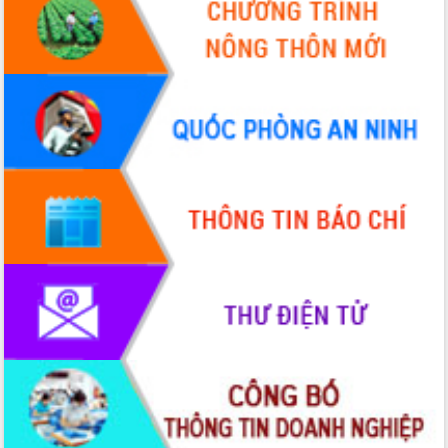
Định vị cà phê Việt Nam như một “di
sản sống” trong dòng chảy toàn cầu
Xây dựng nông thôn mới: Nâng cao đời
sống người dân từ những mô hình thiết
thực
Quyết liệt tháo gỡ vướng mắc, đẩy
nhanh tiến độ các dự án trọng điểm
trong Khu kinh tế Nam Phú Yên
Hòn Yến phát triển du lịch gắn với bảo
tồn biển
Lấy ý kiến điều chỉnh Quy hoạch tỉnh
Đắk Lắk thời kỳ 2021-2030, tầm nhìn
đến năm 2050
Phát động chiến dịch 30 ngày đêm
giải phóng mặt bằng Tuyến đường bộ
ven biển
Đắk Lắk nỗ lực thúc đẩy tăng trưởng
kinh tế từ 10% trở lên trong Quý
II/2026
Đắk Lắk ký kết thỏa thuận hợp tác về
chuyển đổi số giai đoạn 2026 – 2030