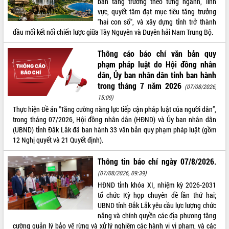
bản tăng trưởng theo từng ngành, lĩnh
vực, quyết tâm đạt mục tiêu tăng trưởng
ĐIỂM TIN VĂN BẢN
"hai con số", và xây dựng tỉnh trở thành
đầu mối kết nối chiến lược giữa Tây Nguyên và Duyên hải Nam Trung Bộ.
QUY HOẠCH - KẾ HOẠCH
Thông cáo báo chí văn bản quy
phạm pháp luật do Hội đồng nhân
dân, Ủy ban nhân dân tỉnh ban hành
trong tháng 7 năm 2026
(07/08/2026,
15:09)
Thực hiện Đề án “Tăng cường năng lực tiếp cận pháp luật của người dân”,
trong tháng 07/2026, Hội đồng nhân dân (HĐND) và Ủy ban nhân dân
(UBND) tỉnh Đắk Lắk đã ban hành 33 văn bản quy phạm pháp luật (gồm
12 Nghị quyết và 21 Quyết định).
Thông tin báo chí ngày 07/8/2026.
(07/08/2026, 09:39)
HĐND tỉnh khóa XI, nhiệm kỳ 2026-2031
tổ chức Kỳ họp chuyên đề lần thứ hai;
UBND tỉnh Đắk Lắk yêu cầu lực lượng chức
năng và chính quyền các địa phương tăng
cường quản lý bảo vệ rừng và xử lý nghiêm các hành vi vi phạm, và các