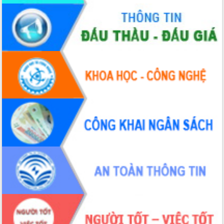
với Tập đoàn Bưu chính Viễn thông
Việt Nam
Thứ trưởng Bộ Y tế làm việc với tỉnh
Đắk Lắk về phát triển nhân lực y tế
cho trạm y tế cấp xã
Du lịch Đắk Lắk nâng tầm trải nghiệm
du khách thông qua Hệ thống cơ sở dữ
liệu và Bản đồ số
Tập huấn ứng dụng trí tuệ nhân tạo (AI)
trong thương mại điện tử năm 2026
Đoàn đại biểu Quốc hội tỉnh Đắk Lắk
trao đổi thông tin trước Kỳ họp thứ
nhất, Quốc hội khóa XVI
Quyết liệt cải cách hành chính, khơi
thông nguồn lực phát triển
Nâng cao hiệu lực, hiệu quả HĐND
tỉnh thông qua hiện đại hóa hành chính
Xã Ea Phê gắn cải cách hành chính với
chuyển đổi số
Phó Chủ tịch Thường trực UBND tỉnh