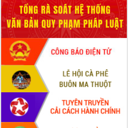
UBND tỉnh họp báo định kỳ tháng 4
năm 2026
Hội thảo khoa học “Giải pháp thúc đẩy
phát triển nền kinh tế xanh tại tỉnh
Đắk Lắk”
Tăng cường giám sát, đôn đốc thực
hiện nhiệm vụ quản lý tài sản công
hàng tuần
Tháo gỡ những vướng mắc, đẩy mạnh
công tác cải cách thủ tục hành chính
tại Trung tâm Phục vụ hành chính
công tỉnh
Đắk Lắk: Tôn vinh 46 giải pháp tại Hội
thi Sáng tạo Kỹ thuật 2024 - 2025
Đắk Lắk rà soát, điều chỉnh Đề án 190
về phát triển nuôi trồng thủy sản
Phó Chủ tịch UBND tỉnh Đắk Lắk
Trương Công Thái kiểm tra thực địa
Dự án cao tốc Khánh Hòa - Buôn Ma
Thuột