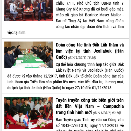
sầu riêng tại Đắk Lắk
Chiều 7/11, Phó Chủ tịch UBND tỉnh Y
Trình diễn nghệ thuật chế biến các
Giang Gry Niê Knơng đã có buổi gặp mặt,
món ăn từ sầu riêng
chào xã giao bà Beatrice Maser Mallor -
Đại sứ Thụy Sỹ tại Việt Nam cùng đoàn
Đắk Lắk công bố Quy hoạch và xúc
công tác nhân dịp đoàn đến thăm và làm
tiến đầu tư tỉnh
việc tại tỉnh.
Ngành cá ngừ Đắk Lắk chủ động thích
ứng để giữ vững thị trường xuất khẩu
Đoàn công tác tỉnh Đắk Lắk thăm và
Diễn đàn Kinh tế tư nhân Việt Nam đột
làm việc tại tỉnh Jeollabuk (Hàn
phá cơ chế - Hợp tác công tư
Quốc)
(01/11/2018, 16:29)
Đề án 06 tạo bước ngoặt đột phá trong
Cụ thể hóa chương trình hợp tác giữa Đắk
cải cách hành chính tỉnh Đắk Lắk
Lắk (Việt Nam) và Jeollabuk (Hàn Quốc)
Kết nối tour, đẩy mạnh chuyển đổi số
đã được ký vào tháng 12/2017, tỉnh Đắk Lắk tổ chức Đoàn công tác của
để phát triển du lịch Đắk Lắk
tỉnh tham gia Triển lãm sản phẩm lên men, xúc tiến đầu tư, thương mại,
du lịch tại tỉnh Jeolluk (Hàn Quốc) từ ngày 27/10 đến 01/11/2018.
Khởi động Dự án Đầu tư xây dựng hạ
tầng kỹ thuật Cụm công nghiệp Tân
Tiến
Tuyên truyền công tác biên giới trên
đất liền Việt Nam – Campuchia
Gặp mặt các cơ quan báo chí nhân Kỷ
trong tình hình mới
niệm 101 năm Ngày Báo chí Cách
(01/11/2018, 09:16)
mạng Việt Nam
Ban Tuyên giáo Tỉnh ủy vừa có Công văn
số 1043-CV/BTGTU, ngày 17/10/2018 về
Đắk Lắk sơ kết 4 năm triển khai thực