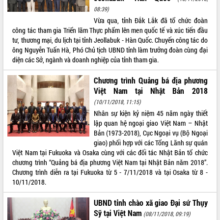
08:39)
Kỳ họp thứ Hai, Hội đồng nhân dân
Vừa qua, tỉnh Đắk Lắk đã tổ chức đoàn
tỉnh khóa XI quyết nghị nhiều nội dung
công tác tham gia Triển lãm Thực phẩm lên men quốc tế và xúc tiến đầu
quan trọng
tư, thương mại, du lịch tại tỉnh Jeollabuk - Hàn Quốc. Chuyến công tác do
Bí thư Tỉnh ủy Lương Nguyễn Minh
ông Nguyễn Tuấn Hà, Phó Chủ tịch UBND tỉnh làm trưởng đoàn cùng đại
Triết thăm, tặng quà người có công với
diện các Sở, ngành và doanh nghiệp của tỉnh tham gia.
cách mạng
LIÊN KẾT WEB
Rà soát, hoàn thiện hệ thống thiết chế
Chương trình Quảng bá địa phương
văn hóa, thể thao đáp ứng yêu cầu
Việt Nam tại Nhật Bản 2018
phát triển mới
(10/11/2018, 11:15)
Thường trực HĐND tỉnh Đắk Lắk gặp
THỐNG KÊ TRUY CẬP
Nhân sự kiện kỷ niệm 45 năm ngày thiết
mặt Đoàn chuyên gia y tế TP. Hồ Chí
lập quan hệ ngoại giao Việt Nam – Nhật
Minh
Hôm nay:
17563
Bản (1973-2018), Cục Ngoại vụ (Bộ Ngoại
Lễ truy điệu và an táng hài cốt liệt sĩ
Tất cả:
66103231
giao) phối hợp với các Tổng Lãnh sự quán
tại Nghĩa trang Liệt sĩ xã Sơn Hòa
Việt Nam tại Fukuoka và Osaka cùng với các đối tác Nhật Bản tổ chức
Bàn giải pháp tháo gỡ khó khăn trong
chương trình “Quảng bá địa phương Việt Nam tại Nhật Bản năm 2018”.
xuất khẩu sầu riêng và triển khai quy
Chương trình diễn ra tại Fukuoka từ 5 - 7/11/2018 và tại Osaka từ 8 -
định EUDR
10/11/2018.
Thứ trưởng Bộ Nông nghiệp và Môi
UBND tỉnh chào xã giao Đại sứ Thụy
trường Nguyễn Hoàng Hiệp khảo sát
Sỹ tại Việt Nam
vùng trồng và doanh nghiệp đóng gói
(08/11/2018, 09:19)