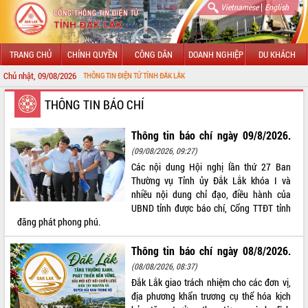
|
Vietnamese
English
TRANG CHỦ
CHÍNH QUYỀN
CÔNG DÂN
DOANH NGHIỆP
DU KHÁCH
Chủ nhật, 09/08/2026
 ĐẾN VỚI CỔNG THÔNG TIN ĐIỆN TỬ TỈNH ĐẮK LẮK
GIỚI THIỆU
THÔNG TIN BÁO CHÍ
LÃNH ĐẠO UBND TỈNH
Thông tin báo chí ngày 09/8/2026.
(09/08/2026, 09:27)
TIN TỨC SỰ KIỆN
Các nội dung Hội nghị lần thứ 27 Ban
Thường vụ Tỉnh ủy Đắk Lắk khóa I và
SỞ, BAN, NGÀNH
nhiều nội dung chỉ đạo, điều hành của
UBND tỉnh được báo chí, Cổng TTĐT tỉnh
UBND CÁC XÃ, PHƯỜNG
đăng phát phong phú.
THÔNG TIN CHỈ ĐẠO ĐIỀU HÀNH
Thông tin báo chí ngày 08/8/2026.
(08/08/2026, 08:37)
HỆ THỐNG VĂN BẢN
Đắk Lắk giao trách nhiệm cho các đơn vị,
địa phương khẩn trương cụ thể hóa kịch
VĂN BẢN HĐND TỈNH