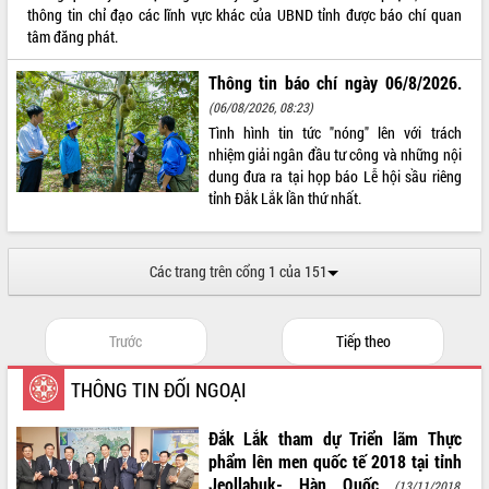
thông tin chỉ đạo các lĩnh vực khác của UBND tỉnh được báo chí quan
VIDEO
tâm đăng phát.
Thông tin báo chí ngày 06/8/2026.
(06/08/2026, 08:23)
Tình hình tin tức "nóng" lên với trách
nhiệm giải ngân đầu tư công và những nội
dung đưa ra tại họp báo Lễ hội sầu riêng
tỉnh Đắk Lắk lần thứ nhất.
Trailer Lễ hội Sầu riêng Đắk Lắk năm
2026
Các trang trên cổng 1 của 151
Khám bệnh, cấp phát thuốc miễn phí
và tặng quà người dân xã Cư Pui
Trước
Tiếp theo
Hội nghị UBND tỉnh Đắk Lắk thường kỳ
tháng 7/2026
THÔNG TIN ĐỐI NGOẠI
Lễ truy tặng danh hiệu “Bà Mẹ Việt
ALBUM ẢNH
Nam Anh hùng” và trao Huân chương
Đắk Lắk tham dự Triển lãm Thực
Lao động
phẩm lên men quốc tế 2018 tại tỉnh
UBND tỉnh Đắk Lắk triển khai nhiệm
Jeollabuk- Hàn Quốc
vụ 6 tháng cuối năm 2026
(13/11/2018,