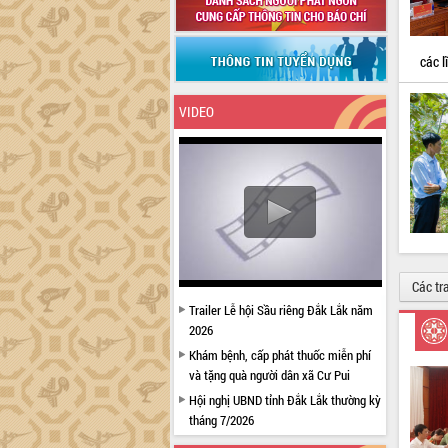
các 
VIDEO
Các tr
Trailer Lễ hội Sầu riêng Đắk Lắk năm
2026
Khám bệnh, cấp phát thuốc miễn phí
và tặng quà người dân xã Cư Pui
Hội nghị UBND tỉnh Đắk Lắk thường kỳ
tháng 7/2026
Lễ truy tặng danh hiệu “Bà Mẹ Việt