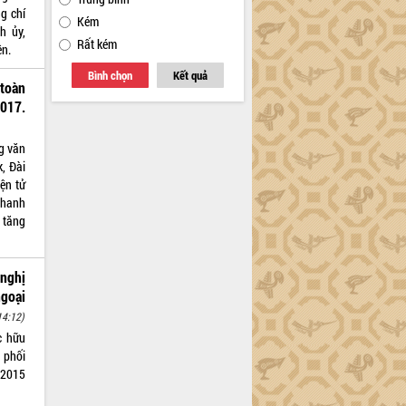
g chí
Kém
h ủy,
Rất kém
ên.
Bình chọn
Kết quả
 toàn
017.
g văn
, Đài
iện tử
 thanh
c tăng
 nghị
ngoại
14:12)
c hữu
h phối
 2015