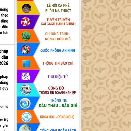
hương
 theo
 tăng
h đầu
n hải
pháp
 dân
2026
 pháp
 đồng
n quy
/2026,
ức Kỳ
k yêu