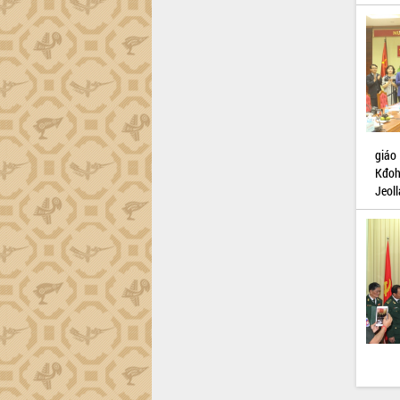
định EUDR
Thứ trưởng Bộ Nông nghiệp và Môi
trường Nguyễn Hoàng Hiệp khảo sát
vùng trồng và doanh nghiệp đóng gói
sầu riêng tại Đắk Lắk
Trình diễn nghệ thuật chế biến các
món ăn từ sầu riêng
Đắk Lắk công bố Quy hoạch và xúc
giáo
tiến đầu tư tỉnh
Kđoh
Ngành cá ngừ Đắk Lắk chủ động thích
Jeoll
ứng để giữ vững thị trường xuất khẩu
Diễn đàn Kinh tế tư nhân Việt Nam đột
phá cơ chế - Hợp tác công tư
Đề án 06 tạo bước ngoặt đột phá trong
cải cách hành chính tỉnh Đắk Lắk
Kết nối tour, đẩy mạnh chuyển đổi số
để phát triển du lịch Đắk Lắk
Khởi động Dự án Đầu tư xây dựng hạ
tầng kỹ thuật Cụm công nghiệp Tân
Tiến