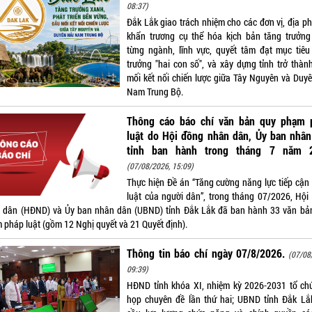
08:37)
Đắk Lắk giao trách nhiệm cho các đơn vị, địa p
khẩn trương cụ thể hóa kịch bản tăng trưởng
từng ngành, lĩnh vực, quyết tâm đạt mục tiêu
trưởng "hai con số", và xây dựng tỉnh trở thàn
mối kết nối chiến lược giữa Tây Nguyên và Duyê
Nam Trung Bộ.
Thông cáo báo chí văn bản quy phạm 
luật do Hội đồng nhân dân, Ủy ban nhân
tỉnh ban hành trong tháng 7 năm 
(07/08/2026, 15:09)
Thực hiện Đề án “Tăng cường năng lực tiếp cận
luật của người dân”, trong tháng 07/2026, Hội
 dân (HĐND) và Ủy ban nhân dân (UBND) tỉnh Đắk Lắk đã ban hành 33 văn bả
 pháp luật (gồm 12 Nghị quyết và 21 Quyết định).
Thông tin báo chí ngày 07/8/2026.
(07/08
09:39)
HĐND tỉnh khóa XI, nhiệm kỳ 2026-2031 tổ ch
họp chuyên đề lần thứ hai; UBND tỉnh Đắk Lắ