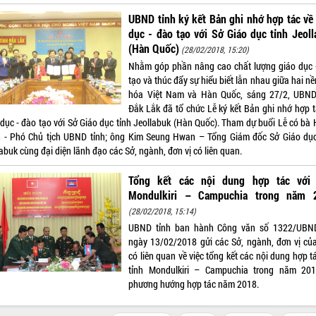
UBND tỉnh ký kết Bản ghi nhớ hợp tác về
dục - đào tạo với Sở Giáo dục tỉnh Jeol
(Hàn Quốc)
(28/02/2018, 15:20)
Nhằm góp phần nâng cao chất lượng giáo dục 
tạo và thúc đẩy sự hiểu biết lẫn nhau giữa hai n
hóa Việt Nam và Hàn Quốc, sáng 27/2, UBND
Đắk Lắk đã tổ chức Lễ ký kết Bản ghi nhớ hợp t
 dục - đào tạo với Sở Giáo dục tỉnh Jeollabuk (Hàn Quốc). Tham dự buổi Lễ có bà 
 - Phó Chủ tịch UBND tỉnh; ông Kim Seung Hwan – Tổng Giám đốc Sở Giáo dục
abuk cùng đại diện lãnh đạo các Sở, ngành, đơn vị có liên quan.
Tổng kết các nội dung hợp tác với 
Mondulkiri – Campuchia trong năm 
(28/02/2018, 15:14)
UBND tỉnh ban hành Công văn số 1322/UBN
ngày 13/02/2018 gửi các Sở, ngành, đơn vị của
có liên quan về việc tổng kết các nội dung hợp t
tỉnh Mondulkiri – Campuchia trong năm 20
phương hướng hợp tác năm 2018.