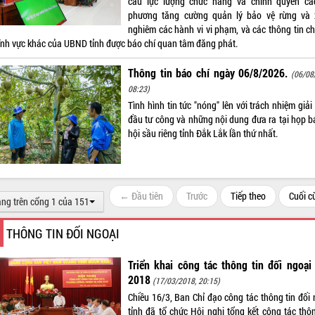
cầu lực lượng chức năng và chính quyền cá
phương tăng cường quản lý bảo vệ rừng và 
nghiêm các hành vi vi phạm, và các thông tin ch
lĩnh vực khác của UBND tỉnh được báo chí quan tâm đăng phát.
Thông tin báo chí ngày 06/8/2026.
(06/08
08:23)
Tình hình tin tức "nóng" lên với trách nhiệm giả
đầu tư công và những nội dung đưa ra tại họp b
hội sầu riêng tỉnh Đắk Lắk lần thứ nhất.
← Đầu tiên
Trước
Tiếp theo
Cuối 
ang trên cổng 1 của 151
THÔNG TIN ĐỐI NGOẠI
Triển khai công tác thông tin đối ngoạ
2018
(17/03/2018, 20:15)
Chiều 16/3, Ban Chỉ đạo công tác thông tin đối 
tỉnh đã tổ chức Hội nghị tổng kết công tác thôn