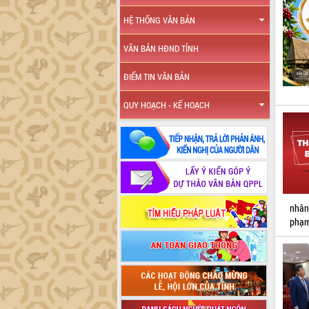
HỆ THỐNG VĂN BẢN
VĂN BẢN HĐND TỈNH
ĐIỂM TIN VĂN BẢN
QUY HOẠCH - KẾ HOẠCH
nhân
phạm