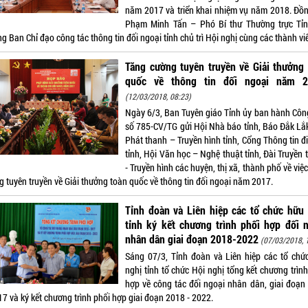
năm 2017 và triển khai nhiệm vụ năm 2018. Đồn
Phạm Minh Tấn – Phó Bí thư Thường trực Tỉn
g Ban Chỉ đạo công tác thông tin đối ngoại tỉnh chủ trì Hội nghị cùng các thành vi
Tăng cường tuyên truyền về Giải thưởng
quốc về thông tin đối ngoại năm 2
(12/03/2018, 08:23)
Ngày 6/3, Ban Tuyên giáo Tỉnh ủy ban hành Côn
số 785-CV/TG gửi Hội Nhà báo tỉnh, Báo Đắk Lắk
Phát thanh – Truyền hình tỉnh, Cổng Thông tin đ
tỉnh, Hội Văn học – Nghệ thuật tỉnh, Đài Truyền
- Truyền hình các huyện, thị xã, thành phố về việ
g tuyên truyền về Giải thưởng toàn quốc về thông tin đối ngoại năm 2017.
Tỉnh đoàn và Liên hiệp các tổ chức hữu
tỉnh ký kết chương trình phối hợp đối 
nhân dân giai đoạn 2018-2022
(07/03/2018, 
Sáng 07/3, Tỉnh đoàn và Liên hiệp các tổ chứ
nghị tỉnh tổ chức Hội nghị tổng kết chương trìn
hợp về công tác đối ngoại nhân dân, giai đoạn
7 và ký kết chương trình phối hợp giai đoạn 2018 - 2022.