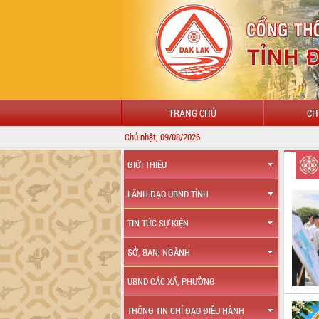
TRANG CHỦ
CH
Chủ nhật, 09/08/2026
GIỚI THIỆU
LÃNH ĐẠO UBND TỈNH
TIN TỨC SỰ KIỆN
SỞ, BAN, NGÀNH
UBND CÁC XÃ, PHƯỜNG
THÔNG TIN CHỈ ĐẠO ĐIỀU HÀNH