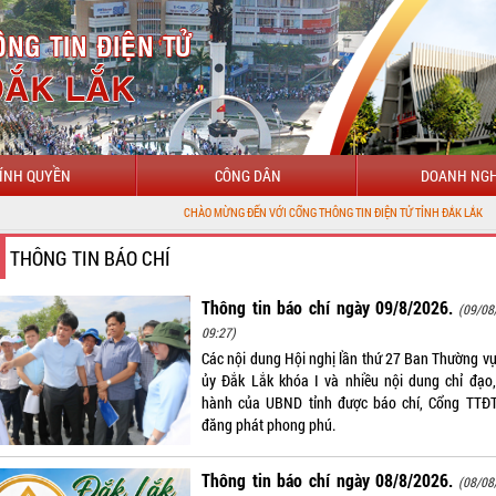
ÍNH QUYỀN
CÔNG DÂN
DOANH NGH
CHÀO MỪNG ĐẾN VỚI CỔNG THÔNG TIN ĐIỆN TỬ TỈNH ĐẮK LẮK
THÔNG TIN BÁO CHÍ
Thông tin báo chí ngày 09/8/2026.
(09/08
09:27)
Các nội dung Hội nghị lần thứ 27 Ban Thường vụ
ủy Đắk Lắk khóa I và nhiều nội dung chỉ đạo,
hành của UBND tỉnh được báo chí, Cổng TTĐT
đăng phát phong phú.
Thông tin báo chí ngày 08/8/2026.
(08/08