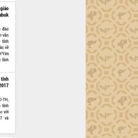
 giáo
labuk
- đào
ền văn
 tỉnh
ác về
H’Yim
 tỉnh
tỉnh
2017
D-TH,
 tỉnh
ác với
17 và