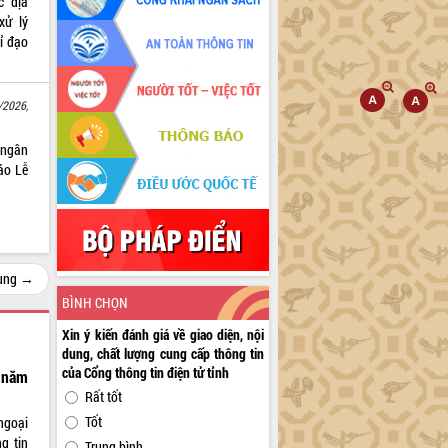
c địa
xử lý
ỉ đạo
/2026,
i ngân
áo Lễ
cùng →
BÌNH CHỌN
Xin ý kiến đánh giá về giao diện, nội
dung, chất lượng cung cấp thông tin
của Cổng thông tin điện tử tỉnh
i năm
Rất tốt
Tốt
ngoại
g tin
Trung bình