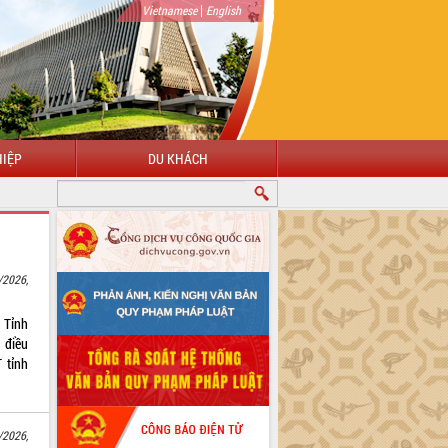
|
Vietnamese
English
IỆP
DU KHÁCH
/2026,
 Tỉnh
 điều
 tỉnh
/2026,