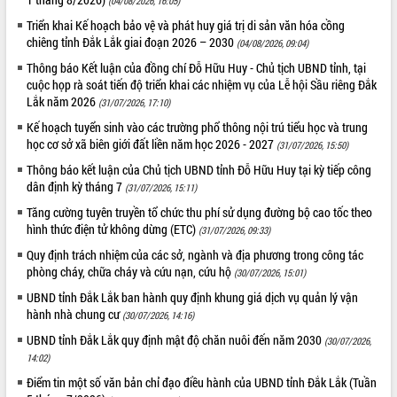
(04/08/2026, 16:05)
Tất cả:
65991165
Triển khai Kế hoạch bảo vệ và phát huy giá trị di sản văn hóa cồng
chiêng tỉnh Đắk Lắk giai đoạn 2026 – 2030
(04/08/2026, 09:04)
Thông báo Kết luận của đồng chí Đỗ Hữu Huy - Chủ tịch UBND tỉnh, tại
cuộc họp rà soát tiến độ triển khai các nhiệm vụ của Lễ hội Sầu riêng Đắk
Lắk năm 2026
(31/07/2026, 17:10)
Kế hoạch tuyển sinh vào các trường phổ thông nội trú tiểu học và trung
học cơ sở xã biên giới đất liền năm học 2026 - 2027
(31/07/2026, 15:50)
Thông báo kết luận của Chủ tịch UBND tỉnh Đỗ Hữu Huy tại kỳ tiếp công
dân định kỳ tháng 7
(31/07/2026, 15:11)
Tăng cường tuyên truyền tổ chức thu phí sử dụng đường bộ cao tốc theo
hình thức điện tử không dừng (ETC)
(31/07/2026, 09:33)
Quy định trách nhiệm của các sở, ngành và địa phương trong công tác
phòng cháy, chữa cháy và cứu nạn, cứu hộ
(30/07/2026, 15:01)
UBND tỉnh Đắk Lắk ban hành quy định khung giá dịch vụ quản lý vận
hành nhà chung cư
(30/07/2026, 14:16)
UBND tỉnh Đắk Lắk quy định mật độ chăn nuôi đến năm 2030
(30/07/2026,
14:02)
Điểm tin một số văn bản chỉ đạo điều hành của UBND tỉnh Đắk Lắk (Tuần