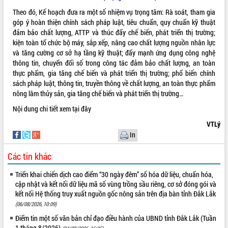
Theo đó, Kế hoạch đưa ra một số nhiệm vụ trọng tâm: Rà soát, tham gia
VIDEO
góp ý hoàn thiện chính sách pháp luật, tiêu chuẩn, quy chuẩn kỹ thuật
Không có file video nào để phát.
đảm bảo chất lượng, ATTP và thúc đẩy chế biến, phát triển thị trường;
kiện toàn tổ chức bộ máy, sắp xếp, nâng cao chất lượng nguồn nhân lực
và tăng cường cơ sở hạ tầng kỹ thuật; đẩy mạnh ứng dụng công nghệ
ALBUM ẢNH
thông tin, chuyển đổi số trong công tác đảm bảo chất lượng, an toàn
thực phẩm, gia tăng chế biến và phát triển thị trường; phổ biến chính
sách pháp luật, thông tin, truyền thông về chất lượng, an toàn thực phẩm
nông lâm thủy sản, gia tăng chế biến và phát triển thị trường…
Nội dung chi tiết xem
tại đây
VTLý
In
Các tin khác
LIÊN KẾT WEB
Triển khai chiến dịch cao điểm “30 ngày đêm” số hóa dữ liệu, chuẩn hóa,
cập nhật và kết nối dữ liệu mã số vùng trồng sầu riêng, cơ sở đóng gói và
kết nối Hệ thống truy xuất nguồn gốc nông sản trên địa bàn tỉnh Đắk Lắk
(06/08/2026, 10:09)
THỐNG KÊ TRUY CẬP
Điểm tin một số văn bản chỉ đạo điều hành của UBND tỉnh Đắk Lắk (Tuần
Hôm nay:
15023
1 tháng 8/2026)