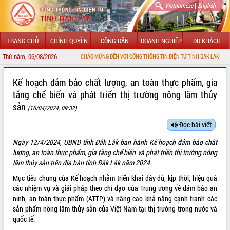
|
Vietnamese
English
TRANG CHỦ
CHÍNH QUYỀN
CÔNG DÂN
DOANH NGHIỆP
DU KHÁCH
Thứ năm, 06/08/2026
CHÀO MỪNG ĐẾN VỚI CỔNG THÔNG TIN ĐIỆN TỬ TỈNH ĐẮK LẮK
GIỚI THIỆU
Kế hoạch đảm bảo chất lượng, an toàn thực phẩm, gia
tăng chế biến và phát triển thị trường nông lâm thủy
LÃNH ĐẠO UBND TỈNH
sản
(16/04/2024, 09:32)
TIN TỨC SỰ KIỆN
Đọc bài viết
SỞ, BAN, NGÀNH
Ngày 12/4/2024, UBND tỉnh Đắk Lắk ban hành Kế hoạch đảm bảo chất
lượng, an toàn thực phẩm, gia tăng chế biến và phát triển thị trường nông
UBND CÁC XÃ, PHƯỜNG
lâm thủy sản trên địa bàn tỉnh Đắk Lắk năm 2024.
Mục tiêu chung của Kế hoạch nhằm triển khai đầy đủ, kịp thời, hiệu quả
THÔNG TIN CHỈ ĐẠO ĐIỀU HÀNH
các nhiệm vụ và giải pháp theo chỉ đạo của Trung ương về đảm bảo an
ninh, an toàn thực phẩm (ATTP) và nâng cao khả năng cạnh tranh các
HỆ THỐNG VĂN BẢN
sản phẩm nông lâm thủy sản của Việt Nam tại thị trường trong nước và
quốc tế.
VĂN BẢN HĐND TỈNH