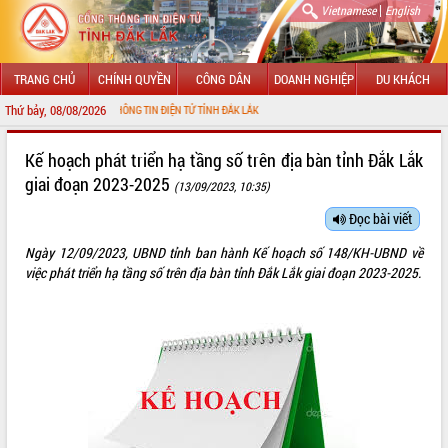
|
Vietnamese
English
TRANG CHỦ
CHÍNH QUYỀN
CÔNG DÂN
DOANH NGHIỆP
DU KHÁCH
Thứ bảy, 08/08/2026
VỚI CỔNG THÔNG TIN ĐIỆN TỬ TỈNH ĐẮK LẮK
GIỚI THIỆU
Kế hoạch phát triển hạ tầng số trên địa bàn tỉnh Đắk Lắk
giai đoạn 2023-2025
(13/09/2023, 10:35)
LÃNH ĐẠO UBND TỈNH
Đọc bài viết
TIN TỨC SỰ KIỆN
Ngày 12/09/2023, UBND tỉnh ban hành Kế hoạch số 148/KH-UBND về
SỞ, BAN, NGÀNH
việc phát triển hạ tầng số trên địa bàn tỉnh Đắk Lắk giai đoạn 2023-2025.
UBND CÁC XÃ, PHƯỜNG
THÔNG TIN CHỈ ĐẠO ĐIỀU HÀNH
HỆ THỐNG VĂN BẢN
VĂN BẢN HĐND TỈNH