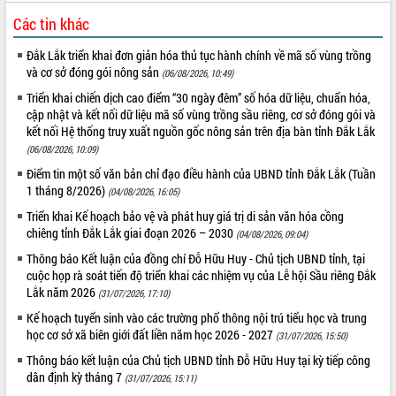
Tất cả:
66076061
Các tin khác
Đắk Lắk triển khai đơn giản hóa thủ tục hành chính về mã số vùng trồng
và cơ sở đóng gói nông sản
(06/08/2026, 10:49)
Triển khai chiến dịch cao điểm “30 ngày đêm” số hóa dữ liệu, chuẩn hóa,
cập nhật và kết nối dữ liệu mã số vùng trồng sầu riêng, cơ sở đóng gói và
kết nối Hệ thống truy xuất nguồn gốc nông sản trên địa bàn tỉnh Đắk Lắk
(06/08/2026, 10:09)
Điểm tin một số văn bản chỉ đạo điều hành của UBND tỉnh Đắk Lắk (Tuần
1 tháng 8/2026)
(04/08/2026, 16:05)
Triển khai Kế hoạch bảo vệ và phát huy giá trị di sản văn hóa cồng
chiêng tỉnh Đắk Lắk giai đoạn 2026 – 2030
(04/08/2026, 09:04)
Thông báo Kết luận của đồng chí Đỗ Hữu Huy - Chủ tịch UBND tỉnh, tại
cuộc họp rà soát tiến độ triển khai các nhiệm vụ của Lễ hội Sầu riêng Đắk
Lắk năm 2026
(31/07/2026, 17:10)
Kế hoạch tuyển sinh vào các trường phổ thông nội trú tiểu học và trung
học cơ sở xã biên giới đất liền năm học 2026 - 2027
(31/07/2026, 15:50)
Thông báo kết luận của Chủ tịch UBND tỉnh Đỗ Hữu Huy tại kỳ tiếp công
dân định kỳ tháng 7
(31/07/2026, 15:11)