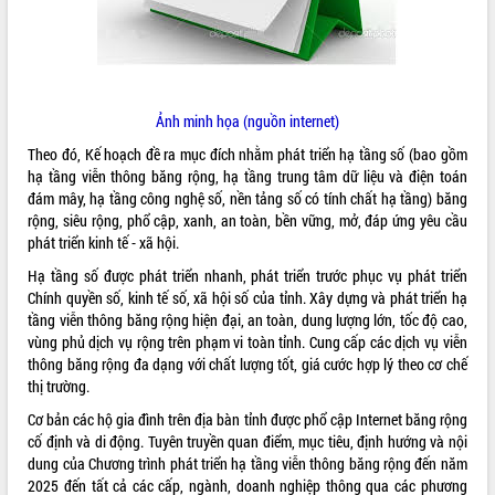
ĐIỂM TIN VĂN BẢN
QUY HOẠCH - KẾ HOẠCH
Ảnh minh họa (nguồn internet)
Theo đó, Kế hoạch đề ra mục đích nhằm phát triển hạ tầng số (bao gồm
hạ tầng viễn thông băng rộng, hạ tầng trung tâm dữ liệu và điện toán
đám mây, hạ tầng công nghệ số, nền tảng số có tính chất hạ tầng) băng
rộng, siêu rộng, phổ cập, xanh, an toàn, bền vững, mở, đáp ứng yêu cầu
phát triển kinh tế - xã hội.
Hạ tầng số được phát triển nhanh, phát triển trước phục vụ phát triển
Chính quyền số, kinh tế số, xã hội số của tỉnh. Xây dựng và phát triển hạ
tầng viễn thông băng rộng hiện đại, an toàn, dung lượng lớn, tốc độ cao,
vùng phủ dịch vụ rộng trên phạm vi toàn tỉnh. Cung cấp các dịch vụ viễn
thông băng rộng đa dạng với chất lượng tốt, giá cước hợp lý theo cơ chế
thị trường.
Cơ bản các hộ gia đình trên địa bàn tỉnh được phổ cập Internet băng rộng
cố định và di động. Tuyên truyền quan điểm, mục tiêu, định hướng và nội
dung của Chương trình phát triển hạ tầng viễn thông băng rộng đến năm
2025 đến tất cả các cấp, ngành, doanh nghiệp thông qua các phương