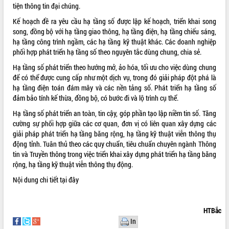
tiện thông tin đại chúng.
VIDEO
Kế hoạch đề ra yêu cầu hạ tầng số được lập kế hoạch, triển khai song
song, đồng bộ với hạ tầng giao thông, hạ tầng điện, hạ tầng chiếu sáng,
Không có file video nào để phát.
hạ tầng công trình ngầm, các hạ tầng kỹ thuật khác. Các doanh nghiệp
phối hợp phát triển hạ tầng số theo nguyên tắc dùng chung, chia sẻ.
ALBUM ẢNH
Hạ tầng số phát triển theo hướng mở, ảo hóa, tối ưu cho việc dùng chung
để có thể được cung cấp như một dịch vụ, trong đó giải pháp đột phá là
hạ tầng điện toán đám mây và các nền tảng số. Phát triển hạ tầng số
đảm bảo tính kế thừa, đồng bộ, có bước đi và lộ trình cụ thể.
Hạ tầng số phát triển an toàn, tin cậy, góp phần tạo lập niềm tin số. Tăng
cường sự phối hợp giữa các cơ quan, đơn vị có liên quan xây dựng các
giải pháp phát triển hạ tầng băng rộng, hạ tầng kỹ thuật viễn thông thụ
động tỉnh. Tuân thủ theo các quy chuẩn, tiêu chuẩn chuyên ngành Thông
tin và Truyền thông trong việc triển khai xây dựng phát triển hạ tầng băng
LIÊN KẾT WEB
rộng, hạ tầng kỹ thuật viễn thông thụ động.
Nội dung chi tiết
tại đây
THỐNG KÊ TRUY CẬP
HTBắc
In
Hôm nay:
30738