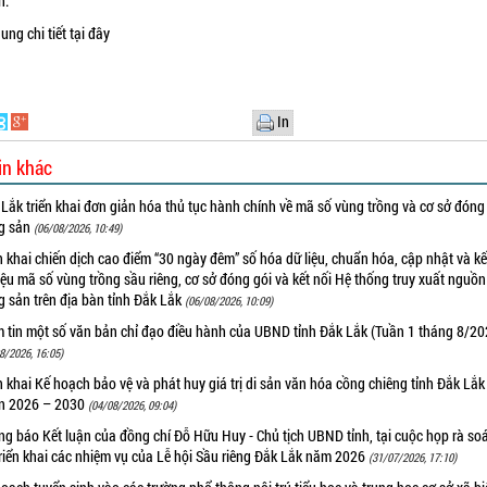
ền.
ung chi tiết
tại đây
In
in khác
Lắk triển khai đơn giản hóa thủ tục hành chính về mã số vùng trồng và cơ sở đóng
g sản
(06/08/2026, 10:49)
n khai chiến dịch cao điểm “30 ngày đêm” số hóa dữ liệu, chuẩn hóa, cập nhật và kế
iệu mã số vùng trồng sầu riêng, cơ sở đóng gói và kết nối Hệ thống truy xuất nguồ
 sản trên địa bàn tỉnh Đắk Lắk
(06/08/2026, 10:09)
m tin một số văn bản chỉ đạo điều hành của UBND tỉnh Đắk Lắk (Tuần 1 tháng 8/20
8/2026, 16:05)
n khai Kế hoạch bảo vệ và phát huy giá trị di sản văn hóa cồng chiêng tỉnh Đắk Lắk 
n 2026 – 2030
(04/08/2026, 09:04)
g báo Kết luận của đồng chí Đỗ Hữu Huy - Chủ tịch UBND tỉnh, tại cuộc họp rà soá
riển khai các nhiệm vụ của Lễ hội Sầu riêng Đắk Lắk năm 2026
(31/07/2026, 17:10)