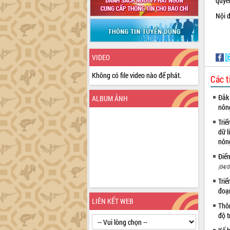
quy
Nội d
VIDEO
Không có file video nào để phát.
Các t
Đắk 
ALBUM ẢNH
nôn
Triể
dữ l
nông
Điể
(04/0
Triể
đoạ
LIÊN KẾT WEB
Thôn
độ t