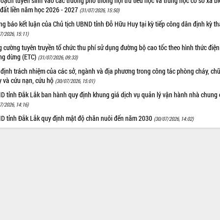
oạch tuyển sinh vào các trường phổ thông nội trú tiểu học và trung học cơ sở xã b
 đất liền năm học 2026 - 2027
(31/07/2026, 15:50)
g báo kết luận của Chủ tịch UBND tỉnh Đỗ Hữu Huy tại kỳ tiếp công dân định kỳ t
7/2026, 15:11)
 cường tuyên truyền tổ chức thu phí sử dụng đường bộ cao tốc theo hình thức điện
ng dừng (ETC)
(31/07/2026, 09:33)
 định trách nhiệm của các sở, ngành và địa phương trong công tác phòng cháy, ch
y và cứu nạn, cứu hộ
(30/07/2026, 15:01)
D tỉnh Đắk Lắk ban hành quy định khung giá dịch vụ quản lý vận hành nhà chung 
7/2026, 14:16)
D tỉnh Đắk Lắk quy định mật độ chăn nuôi đến năm 2030
(30/07/2026, 14:02)