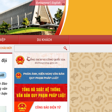
|
Vietnamese
English
IỆP
DU KHÁCH
 ĐẾN VỚI CỔNG THÔNG TIN ĐIỆN TỬ TỈNH ĐẮK LẮK
 đội
viết
à Đào
g văn
 hiện