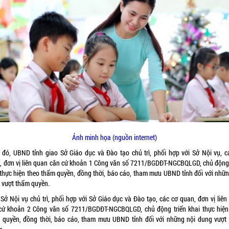
Ảnh minh họa (nguồn internet)
 đó, UBND tỉnh giao Sở Giáo dục và Đào tạo chủ trì, phối hợp với Sở Nội vụ, c
, đơn vị liên quan căn cứ khoản 1 Công văn số 7211/BGDĐT-NGCBQLGD, chủ động 
 thực hiện theo thẩm quyền, đồng thời, báo cáo, tham mưu UBND tỉnh đối với nhữn
 vượt thẩm quyền.
 Sở Nội vụ chủ trì, phối hợp với Sở Giáo dục và Đào tạo, các cơ quan, đơn vị liên
cứ khoản 2 Công văn số 7211/BGDĐT-NGCBQLGD, chủ động triển khai thực hiện
 quyền, đồng thời, báo cáo, tham mưu UBND tỉnh đối với những nội dung vượt