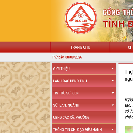
TRANG CHỦ
CH
Thứ bảy, 08/08/2026
GIỚI THIỆU
Thự
ngũ
LÃNH ĐẠO UBND TỈNH
TIN TỨC SỰ KIỆN
Ngày
tạo,
SỞ, BAN, NGÀNH
số 7
chế 
UBND CÁC XÃ, PHƯỜNG
THÔNG TIN CHỈ ĐẠO ĐIỀU HÀNH