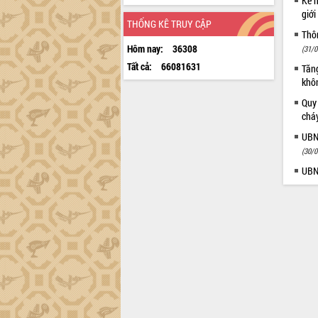
Kế h
giới
THỐNG KÊ TRUY CẬP
Thôn
Hôm nay:
36308
(31/0
Tất cả:
66081631
Tăng
khô
Quy
chá
UBN
(30/0
UBN