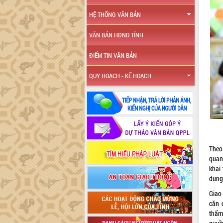
HỆ THỐNG VĂN BẢN
VĂN BẢN HĐND TỈNH
ĐIỂM TIN VĂN BẢN
QUY HOẠCH - KẾ HOẠCH
Theo
quan
khai
dung
Giao
căn 
thẩm