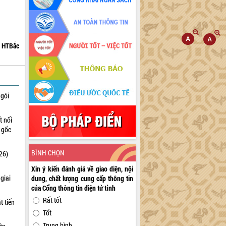
HTBắc
 gói
t nối
n gốc
BÌNH CHỌN
26)
Xin ý kiến đánh giá về giao diện, nội
giai
dung, chất lượng cung cấp thông tin
của Cổng thông tin điện tử tỉnh
Rất tốt
t tiến
Tốt
Trung bình