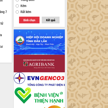
iên
Kém
háng 7
Rất kém
Bình chọn
Kết quả
 tử
ữa
cư