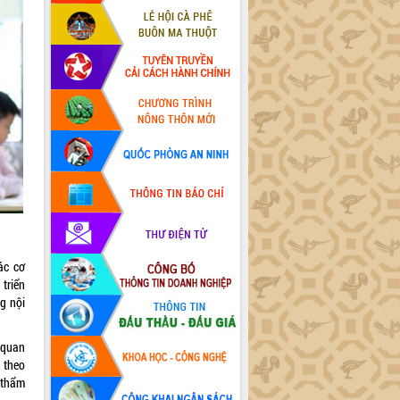
ác cơ
triển
g nội
 quan
 theo
 thẩm