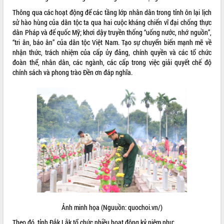
Thông qua các hoạt động để các tầng lớp nhân dân trong tỉnh ôn lại lịch
ĐIỂM TIN VĂN BẢN
sử hào hùng của dân tộc ta qua hai cuộc kháng chiến vĩ đại chống thực
dân Pháp và đế quốc Mỹ; khơi dậy truyền thống “uống nước, nhớ nguồn”,
QUY HOẠCH - KẾ HOẠCH
“tri ân, báo ân” của dân tộc Việt Nam. Tạo sự chuyển biến mạnh mẽ về
nhận thức, trách nhiệm của cấp ủy đảng, chính quyền và các tổ chức
đoàn thể, nhân dân, các ngành, các cấp trong việc giải quyết chế độ
chính sách và phong trào Đền ơn đáp nghĩa.
Ảnh minh họa (Nguuồn: quochoi.vn/)
Theo đó, tỉnh Đắk Lắk tổ chức nhiều hoạt động kỷ niệm như: