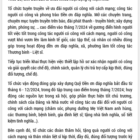
Tổ chức tuyên truyền về ưu đãi người có công với cách mạng; công tác
VIDEO
người có công và phong trào Đền ơn đáp nghĩa. Mở các chuyên trang,
Không có file video nào để phát.
chuyên mục tuyên truyền trên báo, đài phát thanh - truyền hình; xây dựng
phim, phóng sự, … cao điểm vào tháng 7/2024 về gương điển hình người
tốt việc tốt trong công tác người có công với cách mạng, người có công
ALBUM ẢNH
vượt khó vươn lên làm kinh tế giỏi, các tập thể, cá nhân có nhiều đóng
góp trong hoạt động đền ơn đáp nghĩa, xã, phường làm tốt công tác
Thương binh - Liệt sĩ.
Tiếp tục triển khai thực hiện việc thiết lập hồ sơ xác nhận người có công
và giải quyết các chế độ, chính sách, quản lý chi trả trợ cấp kịp thời, đúng
đối tượng, chế độ.
Tổ chức vận động đóng góp xây dựng Quỹ Đền ơn đáp nghĩa bắt đầu từ
tháng 6 - 12/2024, trong đó tập trung cao điểm trong tháng 7/2024; huy
động các nguồn lực trong xã hội, góp phần thực hiện tốt chủ trương,
LIÊN KẾT WEB
chính sách của Đảng và Nhà nước về công tác ưu đãi đối với người có
công với cách mạng (chăm sóc, phụng dưỡng Mẹ Việt Nam anh hùng,
các thương binh, bệnh binh, gia đình liệt sĩ; tặng nhà tình nghĩa, sổ tiết
kiệm tình nghĩa…).
THỐNG KÊ TRUY CẬP
Bên cạnh đó, tổ chức các đoàn thăm hỏi, tặng quà người có công với
cách mạng và thân nhân liệt sĩ kịp thời, đầy đủ, đúng đối tượng trước kỷ
Hôm nay:
5394