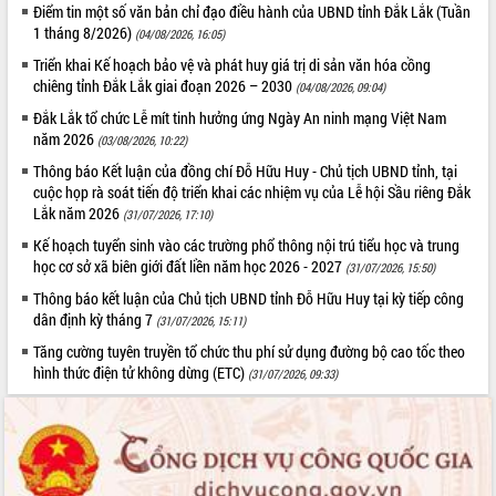
Điểm tin một số văn bản chỉ đạo điều hành của UBND tỉnh Đắk Lắk (Tuần
1 tháng 8/2026)
(04/08/2026, 16:05)
Triển khai Kế hoạch bảo vệ và phát huy giá trị di sản văn hóa cồng
chiêng tỉnh Đắk Lắk giai đoạn 2026 – 2030
(04/08/2026, 09:04)
Đắk Lắk tổ chức Lễ mít tinh hưởng ứng Ngày An ninh mạng Việt Nam
năm 2026
(03/08/2026, 10:22)
Thông báo Kết luận của đồng chí Đỗ Hữu Huy - Chủ tịch UBND tỉnh, tại
cuộc họp rà soát tiến độ triển khai các nhiệm vụ của Lễ hội Sầu riêng Đắk
Lắk năm 2026
(31/07/2026, 17:10)
Kế hoạch tuyển sinh vào các trường phổ thông nội trú tiểu học và trung
học cơ sở xã biên giới đất liền năm học 2026 - 2027
(31/07/2026, 15:50)
Thông báo kết luận của Chủ tịch UBND tỉnh Đỗ Hữu Huy tại kỳ tiếp công
dân định kỳ tháng 7
(31/07/2026, 15:11)
Tăng cường tuyên truyền tổ chức thu phí sử dụng đường bộ cao tốc theo
hình thức điện tử không dừng (ETC)
(31/07/2026, 09:33)