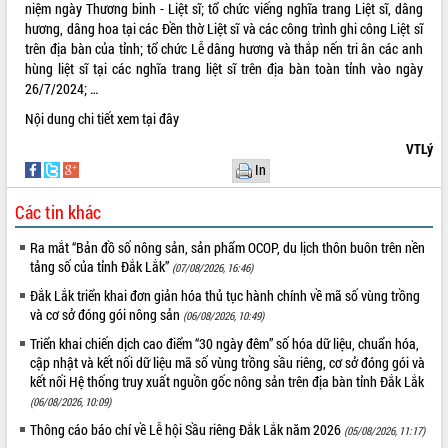
niệm ngày Thương binh - Liệt sĩ; tổ chức viếng nghĩa trang Liệt sĩ, dâng
Tất cả:
66091062
hương, dâng hoa tại các Đền thờ Liệt sĩ và các công trình ghi công Liệt sĩ
trên địa bàn của tỉnh; tổ chức Lễ dâng hương và thắp nến tri ân các anh
hùng liệt sĩ tại các nghĩa trang liệt sĩ trên địa bàn toàn tỉnh vào ngày
26/7/2024; …
Nội dung chi tiết xem
tại đây
VTLý
In
Các tin khác
Ra mắt “Bản đồ số nông sản, sản phẩm OCOP, du lịch thôn buôn trên nền
tảng số của tỉnh Đắk Lắk”
(07/08/2026, 16:46)
Đắk Lắk triển khai đơn giản hóa thủ tục hành chính về mã số vùng trồng
và cơ sở đóng gói nông sản
(06/08/2026, 10:49)
Triển khai chiến dịch cao điểm “30 ngày đêm” số hóa dữ liệu, chuẩn hóa,
cập nhật và kết nối dữ liệu mã số vùng trồng sầu riêng, cơ sở đóng gói và
kết nối Hệ thống truy xuất nguồn gốc nông sản trên địa bàn tỉnh Đắk Lắk
(06/08/2026, 10:09)
Thông cáo báo chí về Lễ hội Sầu riêng Đắk Lắk năm 2026
(05/08/2026, 11:17)