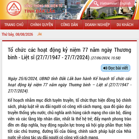
|
Vietnamese
English
TRANG CHỦ
CHÍNH QUYỀN
CÔNG DÂN
DOANH NGHIỆP
DU KHÁCH
Thứ bảy, 08/08/2026
CHÀO MỪNG ĐẾ
GIỚI THIỆU
Tổ chức các hoạt động kỷ niệm 77 năm ngày Thương
binh - Liệt sĩ (27/7/1947 - 27/7/2024)
(27/06/2024, 15:58)
LÃNH ĐẠO UBND TỈNH
Đọc bài viết
TIN TỨC SỰ KIỆN
Ngày 25/6/2024, UBND tỉnh Đắk Lắk ban hành Kế hoạch tổ chức các
SỞ, BAN, NGÀNH
hoạt động kỷ niệm 77 năm ngày Thương binh – Liệt sĩ (27/7/1947 -
27/7/2024).
UBND CÁC XÃ, PHƯỜNG
Kế hoạch nhằm mục đích tuyên truyền, tổ chức thực hiện đồng bộ chính
sách, pháp luật về ưu đãi người có công với cách mạng, qua đó giáo dục
THÔNG TIN CHỈ ĐẠO ĐIỀU HÀNH
truyền thống yêu nước, chủ nghĩa anh hùng cách mạng cho cán bộ, đảng
viên và các tầng lớp nhân dân, nhất là thế hệ trẻ; đẩy mạnh phong trào
HỆ THỐNG VĂN BẢN
đền ơn đáp nghĩa, huy động nguồn lực trong xã hội góp phần thực hiện
tốt các chủ trương, đường lối của Đảng, chính sách pháp luật của Nhà
VĂN BẢN HĐND TỈNH
nước về công tác ưu đãi người có công với cách mạng.