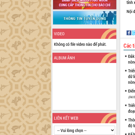
tỉnh 
Nội d
VIDEO
Không có file video nào để phát.
Các t
Đắk 
ALBUM ẢNH
nôn
Triể
dữ l
nông
Điể
(04/0
Triể
đoạ
LIÊN KẾT WEB
Thôn
độ t
Kế h