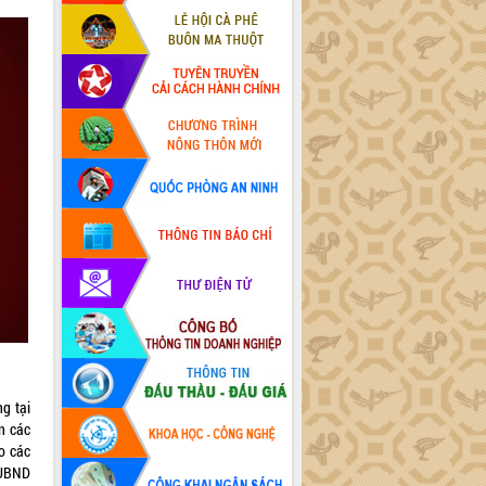
g tại
n các
o các
 UBND