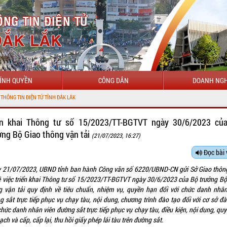
ÍNH QUYỀN
CÔNG DÂN
DOANH NGH
N TỬ TỈNH ĐẮK LẮK
ển khai Thông tư số 15/2023/TT-BGTVT ngày 30/6/2023 củ
ởng Bộ Giao thông vận tải
(21/07/2023, 16:27)
Đọc bài 
 21/07/2023, UBND tỉnh ban hành Công văn số 6220/UBND-CN gửi Sở Giao thôn
về việc triển khai Thông tư số 15/2023/TT-BGTVT ngày 30/6/2023 của Bộ trưởng Bộ
g vận tải quy định về tiêu chuẩn, nhiệm vụ, quyền hạn đối với chức danh nhân
g sắt trực tiếp phục vụ chạy tàu, nội dung, chương trình đào tạo đối với cơ sở đà
hức danh nhân viên đường sắt trực tiếp phục vụ chạy tàu, điều kiện, nội dung, quy
ạch và cấp, cấp lại, thu hồi giấy phép lái tàu trên đường sắt.