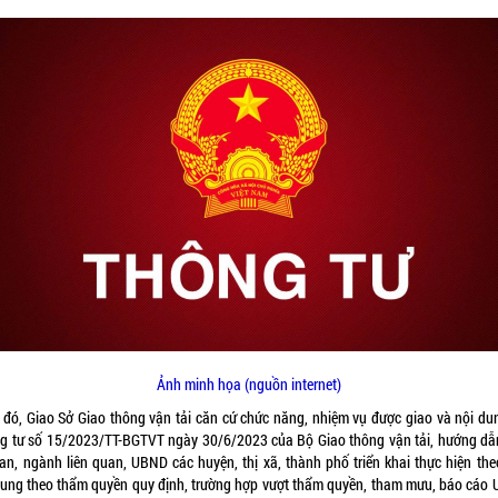
Ảnh minh họa (nguồn internet)
 đó, Giao Sở Giao thông vận tải căn cứ chức năng, nhiệm vụ được giao và nội dun
g tư số 15/2023/TT-BGTVT ngày 30/6/2023 của Bộ Giao thông vận tải, hướng dẫ
ban, ngành liên quan, UBND các huyện, thị xã, thành phố triển khai thực hiện the
dung theo thẩm quyền quy định, trường hợp vượt thẩm quyền, tham mưu, báo cáo