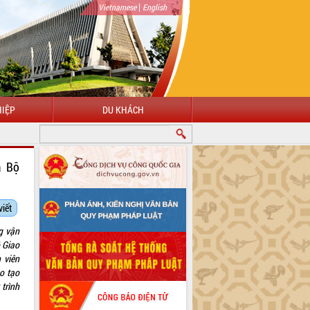
|
Vietnamese
English
IỆP
DU KHÁCH
a Bộ
viết
g vận
 Giao
 viên
o tạo
 trình