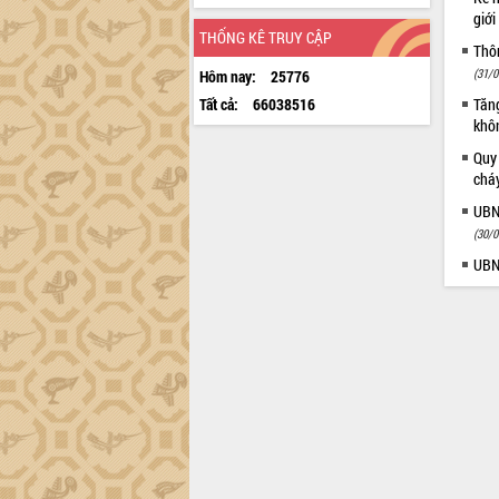
giới
THỐNG KÊ TRUY CẬP
Thôn
(31/0
Hôm nay:
25776
Tất cả:
66038516
Tăng
khô
Quy
chá
UBN
(30/0
UBN