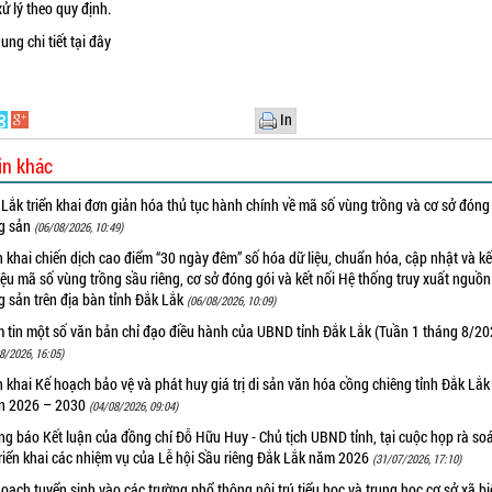
xử lý theo quy định.
ung chi tiết
tại đây
In
in khác
Lắk triển khai đơn giản hóa thủ tục hành chính về mã số vùng trồng và cơ sở đóng
g sản
(06/08/2026, 10:49)
n khai chiến dịch cao điểm “30 ngày đêm” số hóa dữ liệu, chuẩn hóa, cập nhật và kế
iệu mã số vùng trồng sầu riêng, cơ sở đóng gói và kết nối Hệ thống truy xuất nguồ
 sản trên địa bàn tỉnh Đắk Lắk
(06/08/2026, 10:09)
m tin một số văn bản chỉ đạo điều hành của UBND tỉnh Đắk Lắk (Tuần 1 tháng 8/20
8/2026, 16:05)
n khai Kế hoạch bảo vệ và phát huy giá trị di sản văn hóa cồng chiêng tỉnh Đắk Lắk 
n 2026 – 2030
(04/08/2026, 09:04)
g báo Kết luận của đồng chí Đỗ Hữu Huy - Chủ tịch UBND tỉnh, tại cuộc họp rà soá
riển khai các nhiệm vụ của Lễ hội Sầu riêng Đắk Lắk năm 2026
(31/07/2026, 17:10)
oạch tuyển sinh vào các trường phổ thông nội trú tiểu học và trung học cơ sở xã b