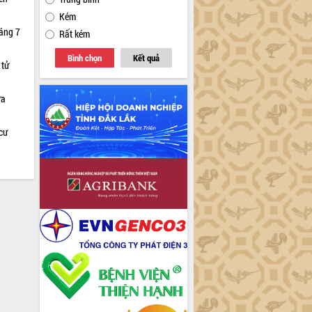
Kém
háng 7
Rất kém
Bình chọn
Kết quả
 tử
ữa
cư