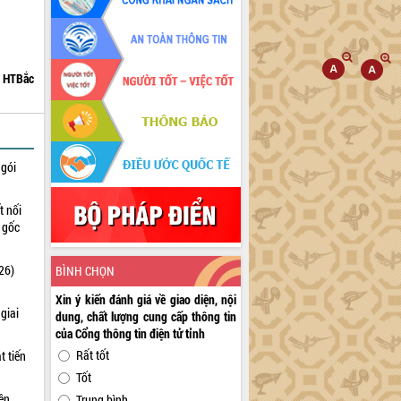
HTBắc
 gói
t nối
n gốc
26)
BÌNH CHỌN
Xin ý kiến đánh giá về giao diện, nội
giai
dung, chất lượng cung cấp thông tin
của Cổng thông tin điện tử tỉnh
Rất tốt
t tiến
Tốt
iên
Trung bình