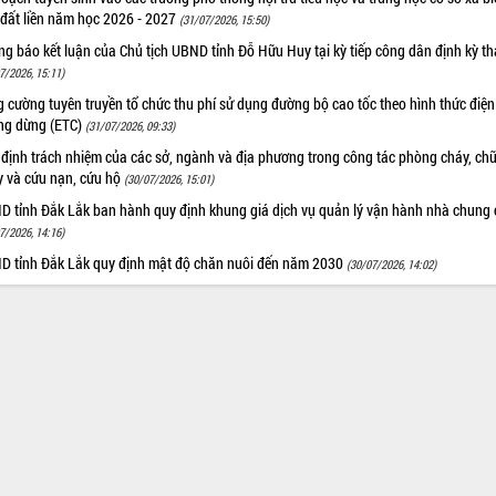
 đất liền năm học 2026 - 2027
(31/07/2026, 15:50)
g báo kết luận của Chủ tịch UBND tỉnh Đỗ Hữu Huy tại kỳ tiếp công dân định kỳ t
7/2026, 15:11)
 cường tuyên truyền tổ chức thu phí sử dụng đường bộ cao tốc theo hình thức điện
ng dừng (ETC)
(31/07/2026, 09:33)
 định trách nhiệm của các sở, ngành và địa phương trong công tác phòng cháy, ch
y và cứu nạn, cứu hộ
(30/07/2026, 15:01)
D tỉnh Đắk Lắk ban hành quy định khung giá dịch vụ quản lý vận hành nhà chung 
7/2026, 14:16)
D tỉnh Đắk Lắk quy định mật độ chăn nuôi đến năm 2030
(30/07/2026, 14:02)