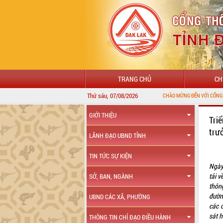
TRANG CHỦ
CH
Thứ sáu, 07/08/2026
CHÀO MỪNG ĐẾN VỚI CỔNG THÔNG TIN ĐIỆ
GIỚI THIỆU
Tri
trư
LÃNH ĐẠO UBND TỈNH
TIN TỨC SỰ KIỆN
Ngày
tải 
SỞ, BAN, NGÀNH
thôn
đườn
UBND CÁC XÃ, PHƯỜNG
các c
sát h
THÔNG TIN CHỈ ĐẠO ĐIỀU HÀNH