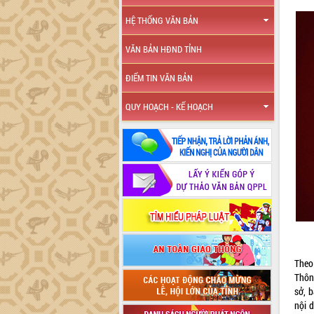
HỆ THỐNG VĂN BẢN
VĂN BẢN HĐND TỈNH
ĐIỂM TIN VĂN BẢN
QUY HOẠCH - KẾ HOẠCH
Theo
Thôn
sở, 
nội 