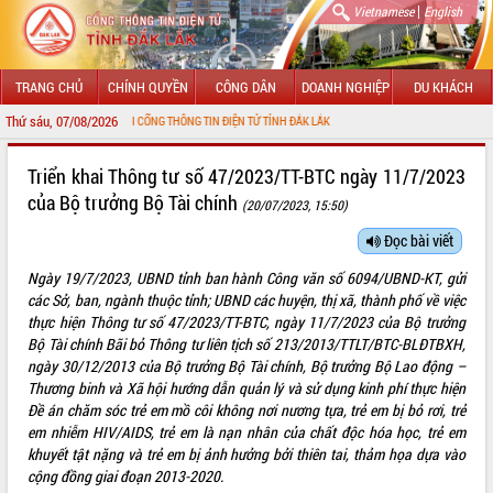
|
Vietnamese
English
TRANG CHỦ
CHÍNH QUYỀN
CÔNG DÂN
DOANH NGHIỆP
DU KHÁCH
Thứ sáu, 07/08/2026
ỪNG ĐẾN VỚI CỔNG THÔNG TIN ĐIỆN TỬ TỈNH ĐẮK LẮK
GIỚI THIỆU
Triển khai Thông tư số 47/2023/TT-BTC ngày 11/7/2023
của Bộ trưởng Bộ Tài chính
(20/07/2023, 15:50)
LÃNH ĐẠO UBND TỈNH
Đọc bài viết
TIN TỨC SỰ KIỆN
Ngày 19/7/2023, UBND tỉnh ban hành Công văn số 6094/UBND-KT, gửi
SỞ, BAN, NGÀNH
các Sở, ban, ngành thuộc tỉnh; UBND các huyện, thị xã, thành phố về việc
thực hiện Thông tư số 47/2023/TT-BTC, ngày 11/7/2023 của Bộ trưởng
UBND CÁC XÃ, PHƯỜNG
Bộ Tài chính Bãi bỏ Thông tư liên tịch số 213/2013/TTLT/BTC-BLĐTBXH,
ngày 30/12/2013 của Bộ trưởng Bộ Tài chính, Bộ trưởng Bộ Lao động –
Thương binh và Xã hội hướng dẫn quản lý và sử dụng kinh phí thực hiện
THÔNG TIN CHỈ ĐẠO ĐIỀU HÀNH
Đề án chăm sóc trẻ em mồ côi không nơi nương tựa, trẻ em bị bỏ rơi, trẻ
em nhiễm HIV/AIDS, trẻ em là nạn nhân của chất độc hóa học, trẻ em
HỆ THỐNG VĂN BẢN
khuyết tật nặng và trẻ em bị ảnh hưởng bởi thiên tai, thảm họa dựa vào
cộng đồng giai đoạn 2013-2020.
VĂN BẢN HĐND TỈNH