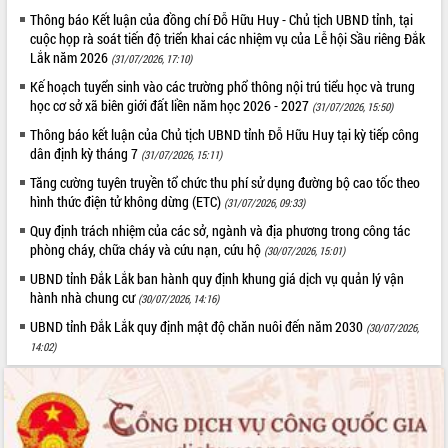
Tất cả:
66043968
Thông báo Kết luận của đồng chí Đỗ Hữu Huy - Chủ tịch UBND tỉnh, tại
cuộc họp rà soát tiến độ triển khai các nhiệm vụ của Lễ hội Sầu riêng Đắk
Lắk năm 2026
(31/07/2026, 17:10)
Kế hoạch tuyển sinh vào các trường phổ thông nội trú tiểu học và trung
học cơ sở xã biên giới đất liền năm học 2026 - 2027
(31/07/2026, 15:50)
Thông báo kết luận của Chủ tịch UBND tỉnh Đỗ Hữu Huy tại kỳ tiếp công
dân định kỳ tháng 7
(31/07/2026, 15:11)
Tăng cường tuyên truyền tổ chức thu phí sử dụng đường bộ cao tốc theo
hình thức điện tử không dừng (ETC)
(31/07/2026, 09:33)
Quy định trách nhiệm của các sở, ngành và địa phương trong công tác
phòng cháy, chữa cháy và cứu nạn, cứu hộ
(30/07/2026, 15:01)
UBND tỉnh Đắk Lắk ban hành quy định khung giá dịch vụ quản lý vận
hành nhà chung cư
(30/07/2026, 14:16)
UBND tỉnh Đắk Lắk quy định mật độ chăn nuôi đến năm 2030
(30/07/2026,
14:02)