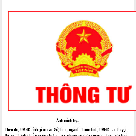
ĐIỂM TIN VĂN BẢN
QUY HOẠCH - KẾ HOẠCH
Ảnh minh họa
Theo đó, UBND tỉnh giao các Sở, ban, ngành thuộc tỉnh; UBND các huyện,
thị xã, thành phố căn cứ chức năng, nhiệm vụ được giao nghiên cứu triển