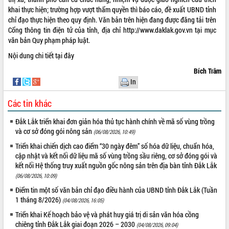
khai thực hiện; trường hợp vượt thẩm quyền thì báo cáo, đề xuất UBND tỉnh
VIDEO
chỉ đạo thực hiện theo quy định. Văn bản trên hiện đang được đăng tải trên
Cổng thông tin điện tử của tỉnh, địa chỉ http://www.daklak.gov.vn tại mục
Không có file video nào để phát.
văn bản Quy phạm pháp luật.
ALBUM ẢNH
Nội dung chi tiết
tại đây
Bích Trâm
In
Các tin khác
Đắk Lắk triển khai đơn giản hóa thủ tục hành chính về mã số vùng trồng
và cơ sở đóng gói nông sản
(06/08/2026, 10:49)
Triển khai chiến dịch cao điểm “30 ngày đêm” số hóa dữ liệu, chuẩn hóa,
cập nhật và kết nối dữ liệu mã số vùng trồng sầu riêng, cơ sở đóng gói và
LIÊN KẾT WEB
kết nối Hệ thống truy xuất nguồn gốc nông sản trên địa bàn tỉnh Đắk Lắk
(06/08/2026, 10:09)
Điểm tin một số văn bản chỉ đạo điều hành của UBND tỉnh Đắk Lắk (Tuần
1 tháng 8/2026)
(04/08/2026, 16:05)
THỐNG KÊ TRUY CẬP
Triển khai Kế hoạch bảo vệ và phát huy giá trị di sản văn hóa cồng
Hôm nay:
31228
chiêng tỉnh Đắk Lắk giai đoạn 2026 – 2030
(04/08/2026, 09:04)