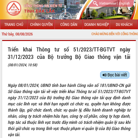
|
Vietnamese
English
TRANG CHỦ
CHÍNH QUYỀN
CÔNG DÂN
DOANH NGHIỆP
DU KHÁCH
Thứ bảy, 08/08/2026
CHÀO MỪNG ĐẾN VỚI CỔNG THÔNG TIN ĐIỆN TỬ 
GIỚI THIỆU
Triển khai Thông tư số 51/2023/TT-BGTVT ngày
31/12/2023 của Bộ trưởng Bộ Giao thông vận tải
LÃNH ĐẠO UBND TỈNH
(08/01/2024, 10:58)
TIN TỨC SỰ KIỆN
Đọc bài viết
SỞ, BAN, NGÀNH
Ngày 08/01/2024, UBND tỉnh ban hành Công văn số 181/UBND-CN gửi
Sở Giao thông vận tải về việc triển khai Thông tư số 51/2023/TT-BGTVT
UBND CÁC XÃ, PHƯỜNG
ngày 31/12/2023 của Bộ trưởng Bộ Giao thông vận tải quy định danh
mục các lĩnh vực và thời hạn người có chức vụ, quyền hạn không được
THÔNG TIN CHỈ ĐẠO ĐIỀU HÀNH
thành lập, giữ chức danh, chức vụ quản lý, điều hành doanh nghiệp tư
nhân, công ty trách nhiệm hữu hạn, công ty cổ phần, công ty hợp danh,
HỆ THỐNG VĂN BẢN
hợp tác xã thuộc lĩnh vực trước đây mình có trách nhiệm quản lý sau khi
thôi giữ chức vụ trong lĩnh vực thuộc phạm vi quản lý của Bộ Giao thông
VĂN BẢN HĐND TỈNH
vận tải.