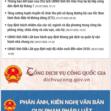
Thông báo kết luận của Chủ tịch UBND tỉnh Đỗ Hữu Huy tại kỳ tiếp công
Tất cả:
66079830
dân định kỳ tháng 7
(31/07/2026, 15:11)
Tăng cường tuyên truyền tổ chức thu phí sử dụng đường bộ cao tốc theo
hình thức điện tử không dừng (ETC)
(31/07/2026, 09:33)
Quy định trách nhiệm của các sở, ngành và địa phương trong công tác
phòng cháy, chữa cháy và cứu nạn, cứu hộ
(30/07/2026, 15:01)
UBND tỉnh Đắk Lắk ban hành quy định khung giá dịch vụ quản lý vận
hành nhà chung cư
(30/07/2026, 14:16)
UBND tỉnh Đắk Lắk quy định mật độ chăn nuôi đến năm 2030
(30/07/2026,
14:02)