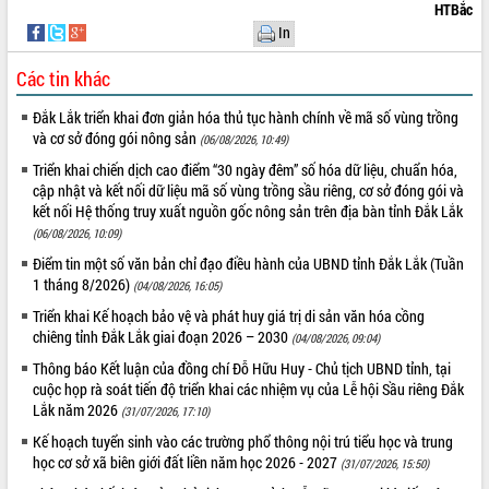
HTBắc
VIDEO
In
Không có file video nào để phát.
Các tin khác
ALBUM ẢNH
Đắk Lắk triển khai đơn giản hóa thủ tục hành chính về mã số vùng trồng
và cơ sở đóng gói nông sản
(06/08/2026, 10:49)
Triển khai chiến dịch cao điểm “30 ngày đêm” số hóa dữ liệu, chuẩn hóa,
cập nhật và kết nối dữ liệu mã số vùng trồng sầu riêng, cơ sở đóng gói và
kết nối Hệ thống truy xuất nguồn gốc nông sản trên địa bàn tỉnh Đắk Lắk
(06/08/2026, 10:09)
Điểm tin một số văn bản chỉ đạo điều hành của UBND tỉnh Đắk Lắk (Tuần
1 tháng 8/2026)
(04/08/2026, 16:05)
Triển khai Kế hoạch bảo vệ và phát huy giá trị di sản văn hóa cồng
LIÊN KẾT WEB
chiêng tỉnh Đắk Lắk giai đoạn 2026 – 2030
(04/08/2026, 09:04)
Thông báo Kết luận của đồng chí Đỗ Hữu Huy - Chủ tịch UBND tỉnh, tại
cuộc họp rà soát tiến độ triển khai các nhiệm vụ của Lễ hội Sầu riêng Đắk
Lắk năm 2026
(31/07/2026, 17:10)
THỐNG KÊ TRUY CẬP
Kế hoạch tuyển sinh vào các trường phổ thông nội trú tiểu học và trung
học cơ sở xã biên giới đất liền năm học 2026 - 2027
(31/07/2026, 15:50)
Hôm nay:
34507