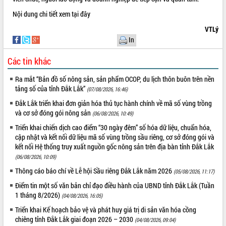
VIDEO
Nội dung chi tiết xem
tại đây
VTLý
Không có file video nào để phát.
In
ALBUM ẢNH
Các tin khác
Ra mắt “Bản đồ số nông sản, sản phẩm OCOP, du lịch thôn buôn trên nền
tảng số của tỉnh Đắk Lắk”
(07/08/2026, 16:46)
Đắk Lắk triển khai đơn giản hóa thủ tục hành chính về mã số vùng trồng
và cơ sở đóng gói nông sản
(06/08/2026, 10:49)
Triển khai chiến dịch cao điểm “30 ngày đêm” số hóa dữ liệu, chuẩn hóa,
cập nhật và kết nối dữ liệu mã số vùng trồng sầu riêng, cơ sở đóng gói và
kết nối Hệ thống truy xuất nguồn gốc nông sản trên địa bàn tỉnh Đắk Lắk
LIÊN KẾT WEB
(06/08/2026, 10:09)
Thông cáo báo chí về Lễ hội Sầu riêng Đắk Lắk năm 2026
(05/08/2026, 11:17)
Điểm tin một số văn bản chỉ đạo điều hành của UBND tỉnh Đắk Lắk (Tuần
1 tháng 8/2026)
(04/08/2026, 16:05)
THỐNG KÊ TRUY CẬP
Triển khai Kế hoạch bảo vệ và phát huy giá trị di sản văn hóa cồng
chiêng tỉnh Đắk Lắk giai đoạn 2026 – 2030
(04/08/2026, 09:04)
Hôm nay:
19319