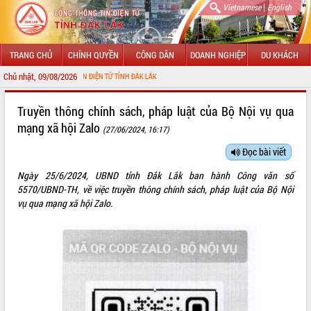
|
Vietnamese
English
TRANG CHỦ
CHÍNH QUYỀN
CÔNG DÂN
DOANH NGHIỆP
DU KHÁCH
Chủ nhật, 09/08/2026
NG THÔNG TIN ĐIỆN TỬ TỈNH ĐẮK LẮK
GIỚI THIỆU
Truyền thông chính sách, pháp luật của Bộ Nội vụ qua
mạng xã hội Zalo
(27/06/2024, 16:17)
LÃNH ĐẠO UBND TỈNH
Đọc bài viết
TIN TỨC SỰ KIỆN
Ngày 25/6/2024, UBND tỉnh Đắk Lắk ban hành Công văn số
SỞ, BAN, NGÀNH
5570/UBND-TH, về việc truyền thông chính sách, pháp luật của Bộ Nội
vụ qua mạng xã hội Zalo.
UBND CÁC XÃ, PHƯỜNG
THÔNG TIN CHỈ ĐẠO ĐIỀU HÀNH
HỆ THỐNG VĂN BẢN
VĂN BẢN HĐND TỈNH