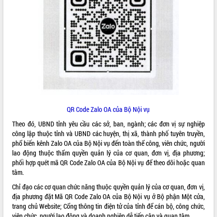
ĐIỂM TIN VĂN BẢN
QUY HOẠCH - KẾ HOẠCH
QR Code Zalo OA của Bộ Nội vụ
Theo đó, UBND tỉnh yêu cầu các sở, ban, ngành; các đơn vị sự nghiệp
công lập thuộc tỉnh và UBND các huyện, thị xã, thành phố tuyên truyền,
phổ biến kênh Zalo OA của Bộ Nội vụ đến toàn thể công, viên chức, người
lao động thuộc thẩm quyền quản lý của cơ quan, đơn vị, địa phương;
phối hợp quét mã QR Code Zalo OA của Bộ Nội vụ để theo dõi hoặc quan
tâm.
Chỉ đạo các cơ quan chức năng thuộc quyền quản lý của cơ quan, đơn vị,
địa phương đặt Mã QR Code Zalo OA của Bộ Nội vụ ở Bộ phận Một cửa,
trang chủ Website; Cổng thông tin điện tử của tỉnh để cán bộ, công chức,
viên chức, người lao động và doanh nghiệp dễ tiếp cận và quan tâm.