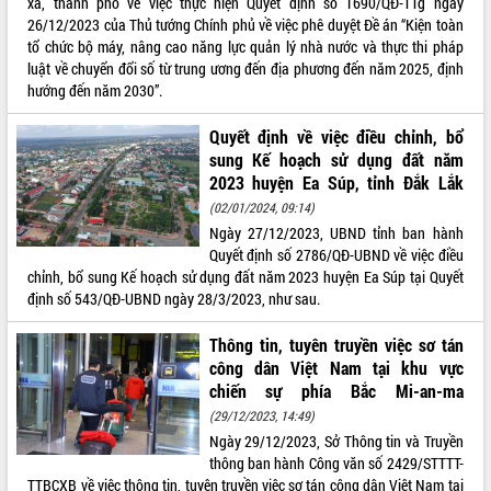
xã, thành phố về việc thực hiện Quyết định số 1690/QĐ-TTg ngày
26/12/2023 của Thủ tướng Chính phủ về việc phê duyệt Đề án “Kiện toàn
tổ chức bộ máy, nâng cao năng lực quản lý nhà nước và thực thi pháp
luật về chuyển đổi số từ trung ương đến địa phương đến năm 2025, định
hướng đến năm 2030”.
Quyết định về việc điều chỉnh, bổ
sung Kế hoạch sử dụng đất năm
2023 huyện Ea Súp, tỉnh Đắk Lắk
(02/01/2024, 09:14)
Ngày 27/12/2023, UBND tỉnh ban hành
Quyết định số 2786/QĐ-UBND về việc điều
chỉnh, bổ sung Kế hoạch sử dụng đất năm 2023 huyện Ea Súp tại Quyết
định số 543/QĐ-UBND ngày 28/3/2023, như sau.
Thông tin, tuyên truyền việc sơ tán
công dân Việt Nam tại khu vực
chiến sự phía Bắc Mi-an-ma
(29/12/2023, 14:49)
Ngày 29/12/2023, Sở Thông tin và Truyền
thông ban hành Công văn số 2429/STTTT-
TTBCXB về việc thông tin, tuyên truyền việc sơ tán công dân Việt Nam tại