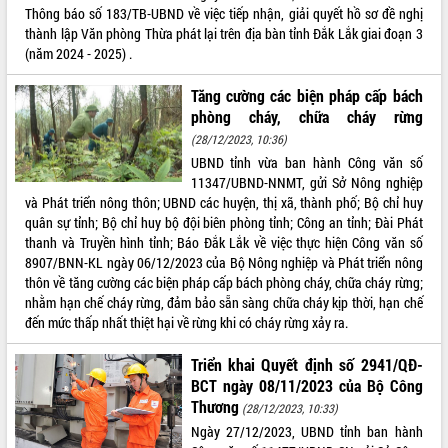
Thông báo số 183/TB-UBND về việc tiếp nhận, giải quyết hồ sơ đề nghị
thành lập Văn phòng Thừa phát lại trên địa bàn tỉnh Ðắk Lắk giai đoạn 3
(năm 2024 - 2025) .
Tăng cường các biện pháp cấp bách
phòng cháy, chữa cháy rừng
(28/12/2023, 10:36)
UBND tỉnh vừa ban hành Công văn số
11347/UBND-NNMT, gửi Sở Nông nghiệp
và Phát triển nông thôn; UBND các huyện, thị xã, thành phố; Bộ chỉ huy
quân sự tỉnh; Bộ chỉ huy bộ đội biên phòng tỉnh; Công an tỉnh; Đài Phát
thanh và Truyền hình tỉnh; Báo Đắk Lắk về việc thực hiện Công văn số
8907/BNN-KL ngày 06/12/2023 của Bộ Nông nghiệp và Phát triển nông
thôn về tăng cường các biện pháp cấp bách phòng cháy, chữa cháy rừng;
nhằm hạn chế cháy rừng, đảm bảo sẵn sàng chữa cháy kịp thời, hạn chế
đến mức thấp nhất thiệt hại về rừng khi có cháy rừng xảy ra.
Triển khai Quyết định số 2941/QĐ-
BCT ngày 08/11/2023 của Bộ Công
Thương
(28/12/2023, 10:33)
Ngày 27/12/2023, UBND tỉnh ban hành