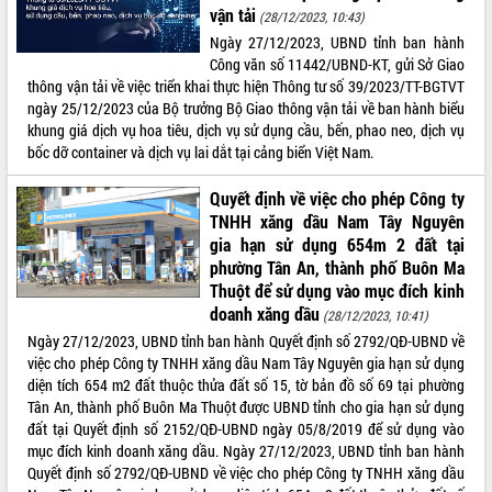
vận tải
(28/12/2023, 10:43)
Ngày 27/12/2023, UBND tỉnh ban hành
Công văn số 11442/UBND-KT, gửi Sở Giao
thông vận tải về việc triển khai thực hiện Thông tư số 39/2023/TT-BGTVT
ngày 25/12/2023 của Bộ trưởng Bộ Giao thông vận tải về ban hành biểu
khung giá dịch vụ hoa tiêu, dịch vụ sử dụng cầu, bến, phao neo, dịch vụ
bốc dỡ container và dịch vụ lai dắt tại cảng biển Việt Nam.
Quyết định về việc cho phép Công ty
TNHH xăng dầu Nam Tây Nguyên
gia hạn sử dụng 654m 2 đất tại
phường Tân An, thành phố Buôn Ma
Thuột để sử dụng vào mục đích kinh
doanh xăng dầu
(28/12/2023, 10:41)
Ngày 27/12/2023, UBND tỉnh ban hành Quyết định số 2792/QĐ-UBND về
việc cho phép Công ty TNHH xăng dầu Nam Tây Nguyên gia hạn sử dụng
diện tích 654 m2 đất thuộc thửa đất số 15, tờ bản đồ số 69 tại phường
Tân An, thành phố Buôn Ma Thuột được UBND tỉnh cho gia hạn sử dụng
đất tại Quyết định số 2152/QĐ-UBND ngày 05/8/2019 để sử dụng vào
mục đích kinh doanh xăng dầu. Ngày 27/12/2023, UBND tỉnh ban hành
Quyết định số 2792/QĐ-UBND về việc cho phép Công ty TNHH xăng dầu