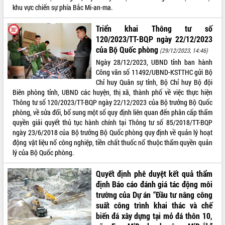
khu vực chiến sự phía Bắc Mi-an-ma.
Triển khai Thông tư số
120/2023/TT-BQP ngày 22/12/2023
của Bộ Quốc phòng
(29/12/2023, 14:46)
Ngày 28/12/2023, UBND tỉnh ban hành
Công văn số 11492/UBND-KSTTHC gửi Bộ
Chỉ huy Quân sự tỉnh, Bộ Chỉ huy Bộ đội
Biên phòng tỉnh, UBND các huyện, thị xã, thành phố về việc thực hiện
Thông tư số 120/2023/TT-BQP ngày 22/12/2023 của Bộ trưởng Bộ Quốc
phòng, về sửa đổi, bổ sung một số quy định liên quan đến phân cấp thẩm
quyền giải quyết thủ tục hành chính tại Thông tư số 85/2018/TT-BQP
ngày 23/6/2018 của Bộ trưởng Bộ Quốc phòng quy định về quản lý hoạt
động vật liệu nổ công nghiệp, tiền chất thuốc nổ thuộc thẩm quyền quản
lý của Bộ Quốc phòng.
Quyết định phê duyệt kết quả thẩm
định Báo cáo đánh giá tác động môi
trường của Dự án “Đầu tư nâng công
suất công trình khai thác và chế
biến đá xây dựng tại mỏ đá thôn 10,