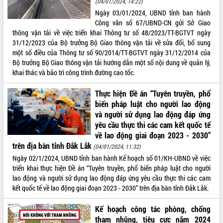
(04/01/2024, 14:22)
Ngày 03/01/2024, UBND tỉnh ban hành
ĐIỂM TIN VĂN BẢN
Công văn số 67/UBND-CN gửi Sở Giao
thông vận tải về việc triển khai Thông tư số 48/2023/TT-BGTVT ngày
QUY HOẠCH - KẾ HOẠCH
31/12/2023 của Bộ trưởng Bộ Giao thông vận tải về sửa đổi, bổ sung
một số điều của Thông tư số 90/2014/TT-BGTVT ngày 31/12/2014 của
Bộ trưởng Bộ Giao thông vận tải hướng dẫn một số nội dung về quản lý,
khai thác và bảo trì công trình đường cao tốc.
Thực hiện Đề án “Tuyên truyền, phổ
biến pháp luật cho người lao động
và người sử dụng lao động đáp ứng
yêu cầu thực thi các cam kết quốc tế
về lao động giai đoạn 2023 - 2030”
trên địa bàn tỉnh Đắk Lắk
(04/01/2024, 11:32)
Ngày 02/1/2024, UBND tỉnh ban hành Kế hoạch số 01/KH-UBND về việc
triển khai thực hiện Đề án “Tuyên truyền, phổ biến pháp luật cho người
lao động và người sử dụng lao động đáp ứng yêu cầu thực thi các cam
kết quốc tế về lao động giai đoạn 2023 - 2030” trên địa bàn tỉnh Đắk Lắk.
Kế hoạch công tác phòng, chống
tham nhũng, tiêu cực năm 2024