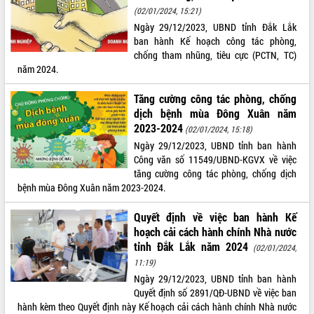
(02/01/2024, 15:21)
VIDEO
Ngày 29/12/2023, UBND tỉnh Đắk Lắk
ban hành Kế hoạch công tác phòng,
Không có file video nào để phát.
chống tham nhũng, tiêu cực (PCTN, TC)
năm 2024.
ALBUM ẢNH
Tăng cường công tác phòng, chống
dịch bệnh mùa Đông Xuân năm
2023-2024
(02/01/2024, 15:18)
Ngày 29/12/2023, UBND tỉnh ban hành
Công văn số 11549/UBND-KGVX về việc
tăng cường công tác phòng, chống dịch
bệnh mùa Đông Xuân năm 2023-2024.
LIÊN KẾT WEB
Quyết định về việc ban hành Kế
hoạch cải cách hành chính Nhà nước
tỉnh Đắk Lắk năm 2024
(02/01/2024,
11:19)
Ngày 29/12/2023, UBND tỉnh ban hành
THỐNG KÊ TRUY CẬP
Quyết định số 2891/QĐ-UBND về việc ban
hành kèm theo Quyết định này Kế hoạch cải cách hành chính Nhà nước
Hôm nay:
10044