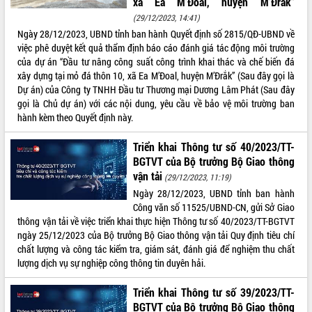
xã Ea M’Đoal, huyện M’Đrắk”
(29/12/2023, 14:41)
Ngày 28/12/2023, UBND tỉnh ban hành Quyết định số 2815/QĐ-UBND về
việc phê duyệt kết quả thẩm định báo cáo đánh giá tác động môi trường
của dự án “Đầu tư nâng công suất công trình khai thác và chế biến đá
xây dựng tại mỏ đá thôn 10, xã Ea M’Đoal, huyện M’Đrắk” (Sau đây gọi là
Dự án) của Công ty TNHH Đầu tư Thương mại Dương Lâm Phát (Sau đây
gọi là Chủ dự án) với các nội dung, yêu cầu về bảo vệ môi trường ban
hành kèm theo Quyết định này.
Triển khai Thông tư số 40/2023/TT-
BGTVT của Bộ trưởng Bộ Giao thông
vận tải
(29/12/2023, 11:19)
Ngày 28/12/2023, UBND tỉnh ban hành
Công văn số 11525/UBND-CN, gửi Sở Giao
thông vận tải về việc triển khai thực hiện Thông tư số 40/2023/TT-BGTVT
ngày 25/12/2023 của Bộ trưởng Bộ Giao thông vận tải Quy định tiêu chí
chất lượng và công tác kiểm tra, giám sát, đánh giá để nghiệm thu chất
lượng dịch vụ sự nghiệp công thông tin duyên hải.
Triển khai Thông tư số 39/2023/TT-
BGTVT của Bộ trưởng Bộ Giao thông