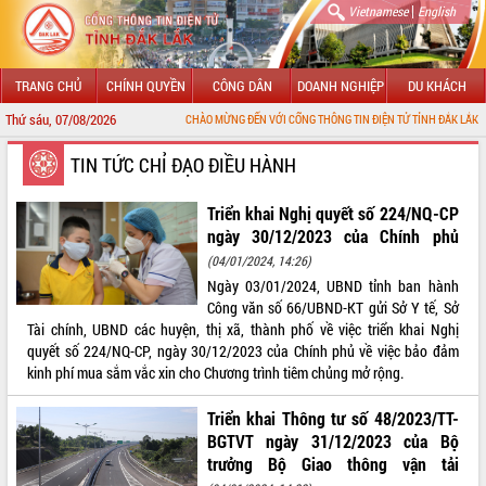
|
Vietnamese
English
TRANG CHỦ
CHÍNH QUYỀN
CÔNG DÂN
DOANH NGHIỆP
DU KHÁCH
Thứ sáu, 07/08/2026
CHÀO MỪNG ĐẾN VỚI CỔNG THÔNG TIN ĐIỆN TỬ TỈNH ĐẮK LẮK
GIỚI THIỆU
TIN TỨC CHỈ ĐẠO ĐIỀU HÀNH
LÃNH ĐẠO UBND TỈNH
Triển khai Nghị quyết số 224/NQ-CP
ngày 30/12/2023 của Chính phủ
TIN TỨC SỰ KIỆN
(04/01/2024, 14:26)
Ngày 03/01/2024, UBND tỉnh ban hành
SỞ, BAN, NGÀNH
Công văn số 66/UBND-KT gửi Sở Y tế, Sở
Tài chính, UBND các huyện, thị xã, thành phố về việc triển khai Nghị
UBND CÁC XÃ, PHƯỜNG
quyết số 224/NQ-CP, ngày 30/12/2023 của Chính phủ về việc bảo đảm
kinh phí mua sắm vắc xin cho Chương trình tiêm chủng mở rộng.
THÔNG TIN CHỈ ĐẠO ĐIỀU HÀNH
Triển khai Thông tư số 48/2023/TT-
HỆ THỐNG VĂN BẢN
BGTVT ngày 31/12/2023 của Bộ
trưởng Bộ Giao thông vận tải
VĂN BẢN HĐND TỈNH