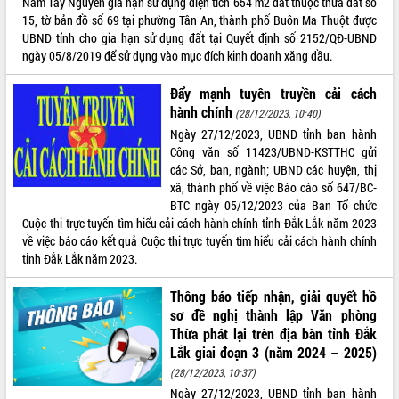
Nam Tây Nguyên gia hạn sử dụng diện tích 654 m2 đất thuộc thửa đất số
15, tờ bản đồ số 69 tại phường Tân An, thành phố Buôn Ma Thuột được
UBND tỉnh cho gia hạn sử dụng đất tại Quyết định số 2152/QĐ-UBND
ngày 05/8/2019 để sử dụng vào mục đích kinh doanh xăng dầu.
Đẩy mạnh tuyên truyền cải cách
hành chính
(28/12/2023, 10:40)
Ngày 27/12/2023, UBND tỉnh ban hành
Công văn số 11423/UBND-KSTTHC gửi
các Sở, ban, ngành; UBND các huyện, thị
xã, thành phố về việc Báo cáo số 647/BC-
BTC ngày 05/12/2023 của Ban Tổ chức
Cuộc thi trực tuyến tìm hiểu cải cách hành chính tỉnh Đắk Lắk năm 2023
về việc báo cáo kết quả Cuộc thi trực tuyến tìm hiểu cải cách hành chính
tỉnh Đắk Lắk năm 2023.
Thông báo tiếp nhận, giải quyết hồ
sơ đề nghị thành lập Văn phòng
Thừa phát lại trên địa bàn tỉnh Ðắk
Lắk giai đoạn 3 (năm 2024 – 2025)
(28/12/2023, 10:37)
Ngày 27/12/2023, UBND tỉnh ban hành