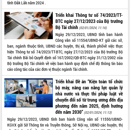
tỉnh Đắk Lắk năm 2024 .
Tất cả:
66022784
Triển khai Thông tư số 74/2023/TT-
BTC ngày 27/12/2023 của Bộ trưởng
Bộ Tài chính
(02/01/2024, 11:16)
Ngày 29/12/2023, UBND tỉnh ban hành
Công văn số 11554/UBND-KT gửi các sở,
ban, ngành thuộc tỉnh, UBND các huyện, thị xã, thành phốvề việc thực
hiện Thông tư số 74/2023/TT-BTC, ngày 27/12/2023 của Bộ trưởng Bộ
Tài chính Bãi bỏ Quyết định số 167/2002/QĐ-BTC ngày 31/12/2002 của
Bộ trưởng Bộ Tài chính về việc ban hành quy định chế độ thông tin báo
cáo công tác của các đơn vị thuộc ngành Tài chính.
Triển khai Đề án “Kiện toàn tổ chức
bộ máy, nâng cao năng lực quản lý
nhà nước và thực thi pháp luật về
chuyển đổi số từ trung ương đến địa
phương đến năm 2025, định hướng
đến năm 2030”
(02/01/2024, 11:13)
Ngày 29/12/2023, UBND tỉnh ban hành Công văn số 11550/UBND-
KGVX gửi Sở Thông tin và Truyền thông, Sở Nội vụ, UBND các huyện, thị