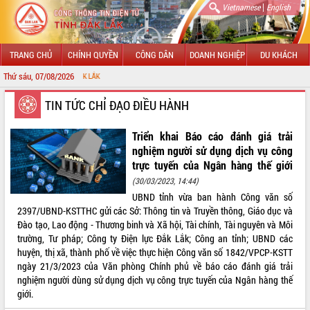
|
Vietnamese
English
TRANG CHỦ
CHÍNH QUYỀN
CÔNG DÂN
DOANH NGHIỆP
DU KHÁCH
Thứ sáu, 07/08/2026
CHÀ
GIỚI THIỆU
TIN TỨC CHỈ ĐẠO ĐIỀU HÀNH
LÃNH ĐẠO UBND TỈNH
Triển khai Báo cáo đánh giá trải
nghiệm người sử dụng dịch vụ công
TIN TỨC SỰ KIỆN
trực tuyến của Ngân hàng thế giới
(30/03/2023, 14:44)
SỞ, BAN, NGÀNH
UBND tỉnh vừa ban hành Công văn số
2397/UBND-KSTTHC gửi các Sở: Thông tin và Truyền thông, Giáo dục và
UBND CÁC XÃ, PHƯỜNG
Đào tạo, Lao động - Thương binh và Xã hội, Tài chính, Tài nguyên và Môi
trường, Tư pháp; Công ty Điện lực Đắk Lắk; Công an tỉnh; UBND các
THÔNG TIN CHỈ ĐẠO ĐIỀU HÀNH
huyện, thị xã, thành phố về việc thực hiện Công văn số 1842/VPCP-KSTT
ngày 21/3/2023 của Văn phòng Chính phủ về báo cáo đánh giá trải
HỆ THỐNG VĂN BẢN
nghiệm người dùng sử dụng dịch vụ công trực tuyến của Ngân hàng thế
giới.
VĂN BẢN HĐND TỈNH