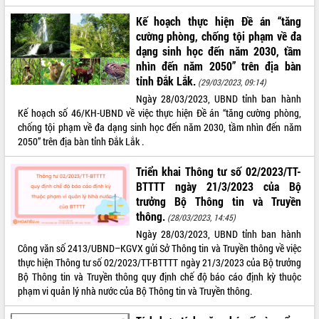
VIDEO
Kế hoạch thực hiện Đề án “tăng
cường phòng, chống tội phạm về đa
Không có file video nào để phát.
dạng sinh học đến năm 2030, tầm
nhìn đến năm 2050” trên địa bàn
ALBUM ẢNH
tỉnh Đắk Lắk.
(29/03/2023, 09:14)
Ngày 28/03/2023, UBND tỉnh ban hành
Kế hoạch số 46/KH-UBND về việc thực hiện Đề án “tăng cường phòng,
chống tội phạm về đa dạng sinh học đến năm 2030, tầm nhìn đến năm
2050” trên địa bàn tỉnh Đắk Lắk .
Triển khai Thông tư số 02/2023/TT-
BTTTT ngày 21/3/2023 của Bộ
trưởng Bộ Thông tin và Truyền
thông.
(28/03/2023, 14:45)
LIÊN KẾT WEB
Ngày 28/03/2023, UBND tỉnh ban hành
Công văn số 2413/UBND–KGVX gửi Sở Thông tin và Truyền thông về việc
thực hiện Thông tư số 02/2023/TT-BTTTT ngày 21/3/2023 của Bộ trưởng
Bộ Thông tin và Truyền thông quy định chế độ báo cáo định kỳ thuộc
THỐNG KÊ TRUY CẬP
phạm vi quản lý nhà nước của Bộ Thông tin và Truyền thông.
Hôm nay:
27506