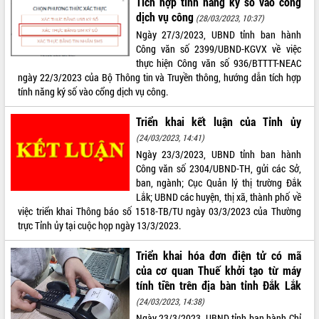
Tích hợp tính năng ký số vào cổng
Tất cả:
66040246
dịch vụ công
(28/03/2023, 10:37)
Ngày 27/3/2023, UBND tỉnh ban hành
Công văn số 2399/UBND-KGVX về việc
thực hiện Công văn số 936/BTTTT-NEAC
ngày 22/3/2023 của Bộ Thông tin và Truyền thông, hướng dẫn tích hợp
tính năng ký số vào cổng dịch vụ công.
Triển khai kết luận của Tỉnh ủy
(24/03/2023, 14:41)
Ngày 23/3/2023, UBND tỉnh ban hành
Công văn số 2304/UBND-TH, gửi các Sở,
ban, ngành; Cục Quản lý thị trường Đắk
Lắk; UBND các huyện, thị xã, thành phố về
việc triển khai Thông báo số 1518-TB/TU ngày 03/3/2023 của Thường
trực Tỉnh ủy tại cuộc họp ngày 13/3/2023.
Triển khai hóa đơn điện tử có mã
của cơ quan Thuế khởi tạo từ máy
tính tiền trên địa bàn tỉnh Đắk Lắk
(24/03/2023, 14:38)
Ngày 23/3/2023, UBND tỉnh ban hành Chỉ