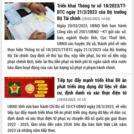
Triển khai Thông tư số 18/2023/TT-
ĐIỂM TIN VĂN BẢN
BTC ngày 21/3/2023 của Bộ trưởng
Bộ Tài chính
(29/03/2023, 14:56)
QUY HOẠCH - KẾ HOẠCH
Ngày 29/03/2023, UBND tỉnh ban hành
Công văn số 2501/UBND –KT gửi các sở,
ban, ngành thuộc tỉnh, Cục Thuế tỉnh,
UBND các huyện, thị xã, thành phố về việc
thực hiện Thông tư số 18/2023/TT-BTC ngày 21/3/2023 của Bộ trưởng
Bộ Tài chính Quy định về thủ tục thu, nộp tiền phạt, bù trừ số tiền nộp
phạt chênh lệch, biên lai thu tiền phạt và kinh phí từ ngân sách nhà nước
bảo đảm hoạt động của các lực lượng xử phạt vi phạm hành chính.
Tiếp tục đẩy mạnh triển khai Đề án
phát triển ứng dụng dữ liệu về dân
cư, định danh và xác thực điện tử
(29/03/2023, 10:13)
UBND tỉnh vừa ban hành Chỉ thị số 10/CT-UBND ngày 28/3/2023, về việc
tiếp tục đẩy mạnh triển khai Đề án phát triển ứng dụng dữ liệu về dân cư,
định danh và xác thực điện tử phục vụ chuyển đổi số quốc gia giai đoạn
2022 - 2025, tầm nhìn đến năm 2030 trên địa bàn tỉnh Đắk Lắk năm
2023 và những năm tiếp theo.