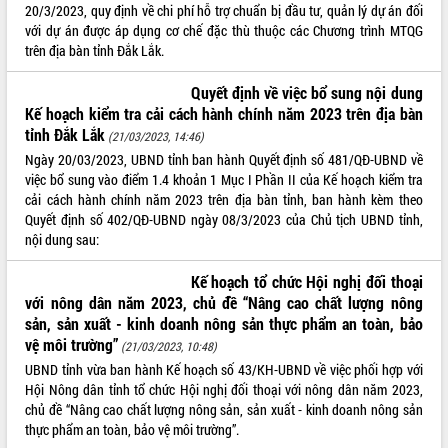
20/3/2023, quy định về chi phí hỗ trợ chuẩn bị đầu tư, quản lý dự án đối
với dự án được áp dụng cơ chế đặc thù thuộc các Chương trình MTQG
trên địa bàn tỉnh Đắk Lắk.
Quyết định về việc bổ sung nội dung
Kế hoạch kiểm tra cải cách hành chính năm 2023 trên địa bàn
tỉnh Đắk Lắk
(21/03/2023, 14:46)
Ngày 20/03/2023, UBND tỉnh ban hành Quyết định số 481/QĐ-UBND về
việc bổ sung vào điểm 1.4 khoản 1 Mục I Phần II của Kế hoạch kiểm tra
cải cách hành chính năm 2023 trên địa bàn tỉnh, ban hành kèm theo
Quyết định số 402/QĐ-UBND ngày 08/3/2023 của Chủ tịch UBND tỉnh,
nội dung sau:
Kế hoạch tổ chức Hội nghị đối thoại
với nông dân năm 2023, chủ đề “Nâng cao chất lượng nông
sản, sản xuất - kinh doanh nông sản thực phẩm an toàn, bảo
vệ môi trường”
(21/03/2023, 10:48)
UBND tỉnh vừa ban hành Kế hoạch số 43/KH-UBND về việc phối hợp với
Hội Nông dân tỉnh tổ chức Hội nghị đối thoại với nông dân năm 2023,
chủ đề “Nâng cao chất lượng nông sản, sản xuất - kinh doanh nông sản
thực phẩm an toàn, bảo vệ môi trường”.