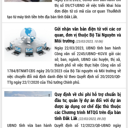
thị số 09/CT-UBND về việc triển khai hóa
đơn điện tử có mã của cơ quan Thuếkhởi
tạo từ máy tính tiền trên địa bàn tỉnh Đắk Lắk.
Gửi nhận văn bản điện tử với các cơ
quan, đơn vị thuộc Bộ Tài Nguyên và
Môi trường
(23/03/2023, 10:06)
Ngày 22/03/2023, UBND tỉnh ban hành
Công văn số 2245/UBND–KGVX gửi các
sở, ban, ngành, UBND các huyện, thị xã,
thành phố về việc thực hiện Công văn số
1784/BTNMT-CĐS ngày 20/3/2023 của Bộ Tài nguyên và Môi trường về
việc chuyển đổi mã định danh điện tử theo Quyết định số 20/2020/QĐ-
TTg ngày 22/7/2020 của Thủ tướng Chính phủ.
Quy định về chi phí hỗ trợ chuẩn bị
đầu tư, quản lý dự án đối với dự án
được áp dụng cơ chế đặc thù thuộc
các Chương trình MTQG trên địa bàn
tỉnh Đắk Lắk
(22/03/2023, 09:20)
UBND tỉnh vừa ban hành Quyết định số 12/2023/QĐ-UBND ngày