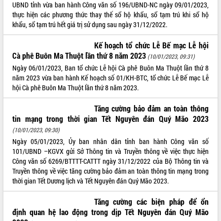
UBND tỉnh vừa ban hành Công văn số 196/UBND-NC ngày 09/01/2023,
thực hiện các phương thức thay thế sổ hộ khẩu, sổ tạm trú khi sổ hộ
khẩu, sổ tạm trú hết giá trị sử dụng sau ngày 31/12/2022.
Kế hoạch tổ chức Lễ Bế mạc Lễ hội
Cà phê Buôn Ma Thuột lần thứ 8 năm 2023
(10/01/2023, 09:31)
Ngày 06/01/2023, Ban tổ chức Lễ hội Cà phê Buôn Ma Thuột lần thứ 8
năm 2023 vừa ban hành Kế hoạch số 01/KH-BTC, tổ chức Lễ Bế mạc Lễ
hội Cà phê Buôn Ma Thuột lần thứ 8 năm 2023.
Tăng cường bảo đảm an toàn thông
tin mạng trong thời gian Tết Nguyên đán Quý Mão 2023
(10/01/2023, 09:30)
Ngày 05/01/2023, Ủy ban nhân dân tỉnh ban hành Công văn số
101/UBND –KGVX gửi Sở Thông tin và Truyền thông về việc thực hiện
Công văn số 6269/BTTTT-CATTT ngày 31/12/2022 của Bộ Thông tin và
Truyền thông về việc tăng cường bảo đảm an toàn thông tin mạng trong
thời gian Tết Dương lịch và Tết Nguyên đán Quý Mão 2023.
Tăng cường các biện pháp để ổn
định quan hệ lao động trong dịp Tết Nguyên đán Quý Mão