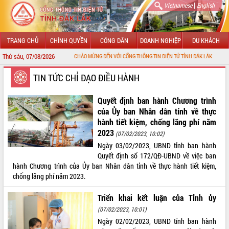
|
Vietnamese
English
TRANG CHỦ
CHÍNH QUYỀN
CÔNG DÂN
DOANH NGHIỆP
DU KHÁCH
Thứ sáu, 07/08/2026
CHÀO MỪNG ĐẾN VỚI CỔNG THÔNG TIN ĐIỆN TỬ TỈNH ĐẮK LẮK
GIỚI THIỆU
TIN TỨC CHỈ ĐẠO ĐIỀU HÀNH
LÃNH ĐẠO UBND TỈNH
Quyết định ban hành Chương trình
của Ủy ban Nhân dân tỉnh về thực
TIN TỨC SỰ KIỆN
hành tiết kiệm, chống lãng phí năm
2023
(07/02/2023, 10:02)
SỞ, BAN, NGÀNH
Ngày 03/02/2023, UBND tỉnh ban hành
Quyết định số 172/QĐ-UBND về việc ban
UBND CÁC XÃ, PHƯỜNG
hành Chương trình của Ủy ban Nhân dân tỉnh về thực hành tiết kiệm,
chống lãng phí năm 2023.
THÔNG TIN CHỈ ĐẠO ĐIỀU HÀNH
Triển khai kết luận của Tỉnh ủy
HỆ THỐNG VĂN BẢN
(07/02/2023, 10:01)
Ngày 02/02/2023, UBND tỉnh ban hành
VĂN BẢN HĐND TỈNH