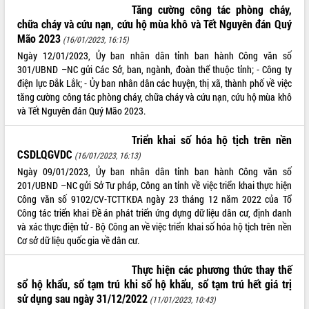
Tăng cường công tác phòng cháy,
chữa cháy và cứu nạn, cứu hộ mùa khô và Tết Nguyên đán Quý
Mão 2023
(16/01/2023, 16:15)
Ngày 12/01/2023, Ủy ban nhân dân tỉnh ban hành Công văn số
301/UBND –NC gửi Các Sở, ban, ngành, đoàn thể thuộc tỉnh; - Công ty
điện lực Đắk Lắk; - Ủy ban nhân dân các huyện, thị xã, thành phố về việc
tăng cường công tác phòng cháy, chữa cháy và cứu nạn, cứu hộ mùa khô
và Tết Nguyên đán Quý Mão 2023.
Triển khai số hóa hộ tịch trên nền
CSDLQGVDC
(16/01/2023, 16:13)
Ngày 09/01/2023, Ủy ban nhân dân tỉnh ban hành Công văn số
201/UBND –NC gửi Sở Tư pháp, Công an tỉnh về việc triển khai thực hiện
Công văn số 9102/CV-TCTTKĐA ngày 23 tháng 12 năm 2022 của Tổ
Công tác triển khai Đề án phát triển ứng dựng dữ liệu dân cư, định danh
và xác thực điện tử - Bộ Công an về việc triển khai số hóa hộ tịch trên nền
Cơ sở dữ liệu quốc gia về dân cư.
Thực hiện các phương thức thay thế
sổ hộ khẩu, sổ tạm trú khi sổ hộ khẩu, sổ tạm trú hết giá trị
sử dụng sau ngày 31/12/2022
(11/01/2023, 10:43)