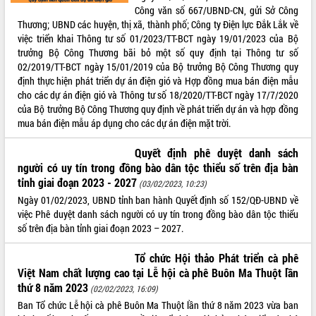
Công văn số 667/UBND-CN, gửi Sở Công
VIDEO
Thương; UBND các huyện, thị xã, thành phố; Công ty Điện lực Đắk Lắk về
việc triển khai Thông tư số 01/2023/TT-BCT ngày 19/01/2023 của Bộ
Không có file video nào để phát.
trưởng Bộ Công Thương bãi bỏ một số quy định tại Thông tư số
02/2019/TT-BCT ngày 15/01/2019 của Bộ trưởng Bộ Công Thương quy
ALBUM ẢNH
định thực hiện phát triển dự án điện gió và Hợp đồng mua bán điện mẫu
cho các dự án điện gió và Thông tư số 18/2020/TT-BCT ngày 17/7/2020
của Bộ trưởng Bộ Công Thương quy định về phát triển dự án và hợp đồng
mua bán điện mẫu áp dụng cho các dự án điện mặt trời.
Quyết định phê duyệt danh sách
người có uy tín trong đồng bào dân tộc thiểu số trên địa bàn
tỉnh giai đoạn 2023 - 2027
(03/02/2023, 10:23)
Ngày 01/02/2023, UBND tỉnh ban hành Quyết định số 152/QĐ-UBND về
việc Phê duyệt danh sách người có uy tín trong đồng bào dân tộc thiểu
LIÊN KẾT WEB
số trên địa bàn tỉnh giai đoạn 2023 – 2027.
Tổ chức Hội thảo Phát triển cà phê
Việt Nam chất lượng cao tại Lễ hội cà phê Buôn Ma Thuột lần
THỐNG KÊ TRUY CẬP
thứ 8 năm 2023
(02/02/2023, 16:09)
Ban Tổ chức Lễ hội cà phê Buôn Ma Thuột lần thứ 8 năm 2023 vừa ban
Hôm nay:
27267