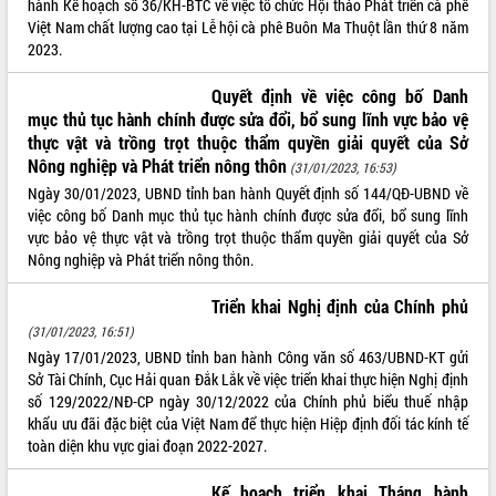
hành Kế hoạch số 36/KH-BTC về việc tổ chức Hội thảo Phát triển cà phê
Tất cả:
66040007
Việt Nam chất lượng cao tại Lễ hội cà phê Buôn Ma Thuột lần thứ 8 năm
2023.
Quyết định về việc công bố Danh
mục thủ tục hành chính được sửa đổi, bổ sung lĩnh vực bảo vệ
thực vật và trồng trọt thuộc thẩm quyền giải quyết của Sở
Nông nghiệp và Phát triển nông thôn
(31/01/2023, 16:53)
Ngày 30/01/2023, UBND tỉnh ban hành Quyết định số 144/QĐ-UBND về
việc công bố Danh mục thủ tục hành chính được sửa đổi, bổ sung lĩnh
vực bảo vệ thực vật và trồng trọt thuộc thẩm quyền giải quyết của Sở
Nông nghiệp và Phát triển nông thôn.
Triển khai Nghị định của Chính phủ
(31/01/2023, 16:51)
Ngày 17/01/2023, UBND tỉnh ban hành Công văn số 463/UBND-KT gửi
Sở Tài Chính, Cục Hải quan Đắk Lắk về việc triển khai thực hiện Nghị định
số 129/2022/NĐ-CP ngày 30/12/2022 của Chính phủ biểu thuế nhập
khẩu ưu đãi đặc biệt của Việt Nam để thực hiện Hiệp định đối tác kính tế
toàn diện khu vực giai đoạn 2022-2027.
Kế hoạch triển khai Tháng hành