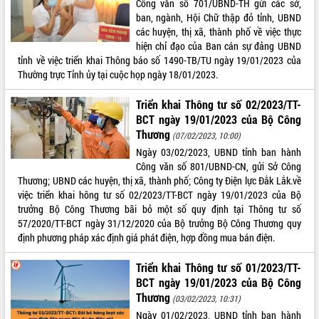
Công văn số 701/UBND-TH gửi các sở,
ban, ngành, Hội Chữ thập đỏ tỉnh, UBND
ĐIỂM TIN VĂN BẢN
các huyện, thị xã, thành phố về việc thực
hiện chỉ đạo của Ban cán sự đảng UBND
QUY HOẠCH - KẾ HOẠCH
tỉnh về việc triển khai Thông báo số 1490-TB/TU ngày 19/01/2023 của
Thường trực Tỉnh ủy tại cuộc họp ngày 18/01/2023.
Triển khai Thông tư số 02/2023/TT-
BCT ngày 19/01/2023 của Bộ Công
Thương
(07/02/2023, 10:00)
Ngày 03/02/2023, UBND tỉnh ban hành
Công văn số 801/UBND-CN, gửi Sở Công
Thương; UBND các huyện, thị xã, thành phố; Công ty Điện lực Đắk Lắk.về
việc triển khai hông tư số 02/2023/TT-BCT ngày 19/01/2023 của Bộ
trưởng Bộ Công Thương bãi bỏ một số quy định tại Thông tư số
57/2020/TT-BCT ngày 31/12/2020 của Bộ trưởng Bộ Công Thương quy
định phương pháp xác định giá phát điện, hợp đồng mua bán điện.
Triển khai Thông tư số 01/2023/TT-
BCT ngày 19/01/2023 của Bộ Công
Thương
(03/02/2023, 10:31)
Ngày 01/02/2023, UBND tỉnh ban hành