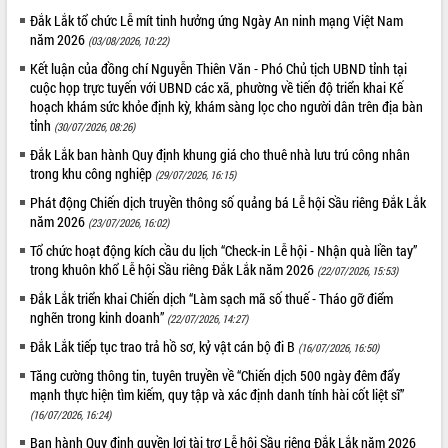
Đắk Lắk tổ chức Lễ mít tinh hưởng ứng Ngày An ninh mạng Việt Nam
năm 2026
(03/08/2026, 10:22)
Kết luận của đồng chí Nguyễn Thiên Văn - Phó Chủ tịch UBND tỉnh tại
cuộc họp trực tuyến với UBND các xã, phường về tiến độ triển khai Kế
hoạch khám sức khỏe định kỳ, khám sàng lọc cho người dân trên địa bàn
tỉnh
(30/07/2026, 08:26)
Đắk Lắk ban hành Quy định khung giá cho thuê nhà lưu trú công nhân
trong khu công nghiệp
(29/07/2026, 16:15)
Phát động Chiến dịch truyền thông số quảng bá Lễ hội Sầu riêng Đắk Lắk
năm 2026
(23/07/2026, 16:02)
Tổ chức hoạt động kích cầu du lịch “Check-in Lễ hội - Nhận quà liền tay”
trong khuôn khổ Lễ hội Sầu riêng Đắk Lắk năm 2026
(22/07/2026, 15:53)
Đắk Lắk triển khai Chiến dịch “Làm sạch mã số thuế - Tháo gỡ điểm
nghẽn trong kinh doanh”
(22/07/2026, 14:27)
Đắk Lắk tiếp tục trao trả hồ sơ, kỷ vật cán bộ đi B
(16/07/2026, 16:50)
Tăng cường thông tin, tuyên truyền về “Chiến dịch 500 ngày đêm đẩy
mạnh thực hiện tìm kiếm, quy tập và xác định danh tính hài cốt liệt sĩ”
(16/07/2026, 16:24)
Ban hành Quy định quyền lợi tài trợ Lễ hội Sầu riêng Đắk Lắk năm 2026