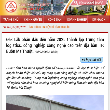
|
Vietnamese
English
TRANG CHỦ
CHÍNH QUYỀN
CÔNG DÂN
DOANH NGHIỆP
DU KHÁCH
Thứ sáu, 07/08/2026
ẾN VỚI CỔNG THÔNG TIN ĐIỆN TỬ TỈNH ĐẮK LẮK
GIỚI THIỆU
Đắk Lắk phấn đấu đến năm 2025 thành lập Trung tâm
logistics, công nghiệp công nghệ cao trên địa bàn TP.
LÃNH ĐẠO UBND TỈNH
Buôn Ma Thuột.
(30/03/2023, 16:09)
TIN TỨC SỰ KIỆN
Đọc bài viết
SỞ, BAN, NGÀNH
UBND tỉnh ban hành Quyết định số 518/QĐ-UBND về việc thực hiện Kế
hoạch hoàn thiện kết cấu hạ tầng cụm công nghiệp và triển khai thành
UBND CÁC XÃ, PHƯỜNG
lập khu chức năng: Trung tâm logictics, công nghiệp công nghệ cao gắn
với nghiên cứu sinh học và công nghệ chế biến nông lâm sản trên địa bàn
THÔNG TIN CHỈ ĐẠO ĐIỀU HÀNH
TP. Buôn Ma Thuột.
HỆ THỐNG VĂN BẢN
VĂN BẢN HĐND TỈNH