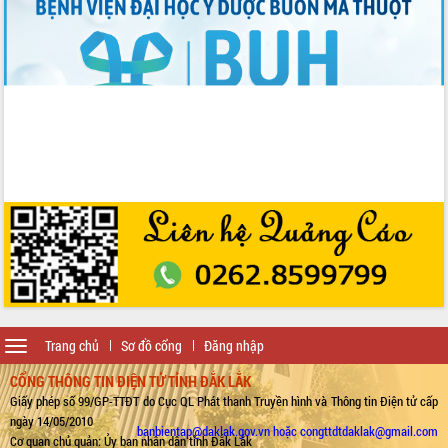
Toggle
Trang chủ
Sơ đồ cổng
Đăng nhập
navigation
CỔNG THÔNG TIN ĐIỆN TỬ TỈNH ĐẮK LẮK
Giấy phép số 99/GP-TTĐT do Cục QL Phát thanh Truyền hình và Thông tin Điện tử cấp
ngày 14/05/2010
banbientap@daklak.gov.vn hoặc congttdtdaklak@gmail.com
Cơ quan chủ quản: Ủy ban nhân dân tỉnh Đắk Lắk