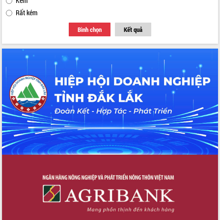
Kém
Rất kém
Bình chọn
Kết quả