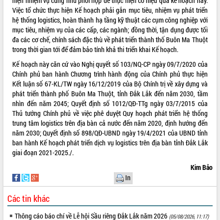
hiện nhiệm vụ cũng như phối hợp để thực hiện có hiệu quả kế hoạch này.
Tất cả:
66023092
Việc tổ chức thực hiện Kế hoạch phải gắn mục tiêu, nhiệm vụ phát triển
hệ thống logistics, hoàn thành hạ tầng kỹ thuật các cụm công nghiệp với
mục tiêu, nhiệm vụ của các cấp, các ngành; đồng thời, tận dụng được tối
đa các cơ chế, chính sách đặc thù về phát triển thành thố Buôn Ma Thuột
trong thời gian tới để đảm bảo tính khả thi triển khai Kế hoạch.
Kế hoạch này căn cứ vào Nghị quyết số 103/NQ-CP ngày 09/7/2020 của
Chính phủ ban hành Chương trình hành động của Chính phủ thực hiện
Kết luận số 67-KL/TW ngày 16/12/2019 của Bộ Chính trị về xây dựng và
phát triển thành phố Buôn Ma Thuột, tỉnh Đắk Lắk đến năm 2030, tầm
nhìn đến năm 2045; Quyết định số 1012/QĐ-TTg ngày 03/7/2015 của
Thủ tướng Chính phủ về việc phê duyệt Quy hoạch phát triển hệ thống
trung tâm logistics trên địa bàn cả nước đến năm 2020, định hướng đến
năm 2030; Quyết định số 898/QĐ-UBND ngày 19/4/2021 của UBND tỉnh
ban hành Kế hoạch phát triển dịch vụ logistics trên địa bàn tỉnh Đắk Lắk
giai đoạn 2021-2025./.
Kim Bảo
In
Các tin khác
Thông cáo báo chí về Lễ hội Sầu riêng Đắk Lắk năm 2026
(05/08/2026, 11:17)