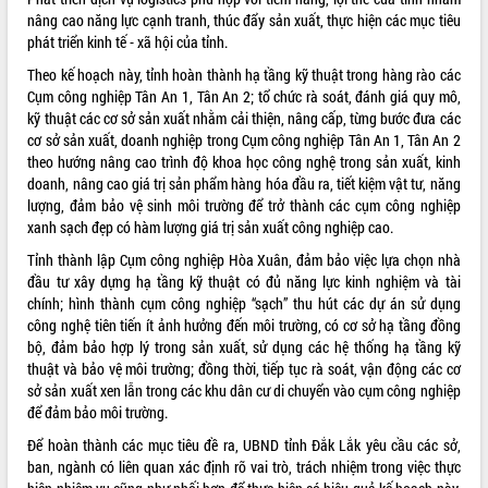
nâng cao năng lực cạnh tranh, thúc đẩy sản xuất, thực hiện các mục tiêu
VIDEO
phát triển kinh tế - xã hội của tỉnh.
Không có file video nào để phát.
Theo kế hoạch này, tỉnh hoàn thành hạ tầng kỹ thuật trong hàng rào các
Cụm công nghiệp Tân An 1, Tân An 2; tổ chức rà soát, đánh giá quy mô,
ALBUM ẢNH
kỹ thuật các cơ sở sản xuất nhằm cải thiện, nâng cấp, từng bước đưa các
cơ sở sản xuất, doanh nghiệp trong Cụm công nghiệp Tân An 1, Tân An 2
theo hướng nâng cao trình độ khoa học công nghệ trong sản xuất, kinh
doanh, nâng cao giá trị sản phẩm hàng hóa đầu ra, tiết kiệm vật tư, năng
lượng, đảm bảo vệ sinh môi trường để trở thành các cụm công nghiệp
xanh sạch đẹp có hàm lượng giá trị sản xuất công nghiệp cao.
Tỉnh thành lập Cụm công nghiệp Hòa Xuân, đảm bảo việc lựa chọn nhà
đầu tư xây dựng hạ tầng kỹ thuật có đủ năng lực kinh nghiệm và tài
chính; hình thành cụm công nghiệp “sạch” thu hút các dự án sử dụng
công nghệ tiên tiến ít ảnh hưởng đến môi trường, có cơ sở hạ tầng đồng
LIÊN KẾT WEB
bộ, đảm bảo hợp lý trong sản xuất, sử dụng các hệ thống hạ tầng kỹ
thuật và bảo vệ môi trường; đồng thời, tiếp tục rà soát, vận động các cơ
sở sản xuất xen lẫn trong các khu dân cư di chuyển vào cụm công nghiệp
để đảm bảo môi trường.
THỐNG KÊ TRUY CẬP
Để hoàn thành các mục tiêu đề ra, UBND tỉnh Đắk Lắk yêu cầu các sở,
ban, ngành có liên quan xác định rõ vai trò, trách nhiệm trong việc thực
Hôm nay:
10352