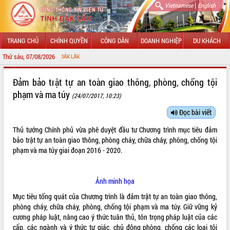
|
Vietnamese
English
TRANG CHỦ
CHÍNH QUYỀN
CÔNG DÂN
DOANH NGHIỆP
DU KHÁCH
Thứ sáu, 07/08/2026
CHÀO MỪ
GIỚI THIỆU
Đảm bảo trật tự an toàn giao thông, phòng, chống tội
phạm và ma túy
(24/07/2017, 10:23)
LÃNH ĐẠO UBND TỈNH
Đọc bài viết
TIN TỨC SỰ KIỆN
Thủ tướng Chính phủ vừa phê duyệt đầu tư Chương trình mục tiêu đảm
SỞ, BAN, NGÀNH
bảo trật tự an toàn giao thông, phòng cháy, chữa cháy, phòng, chống tội
phạm và ma túy giai đoạn 2016 - 2020.
UBND CÁC XÃ, PHƯỜNG
Ảnh minh họa
THÔNG TIN CHỈ ĐẠO ĐIỀU HÀNH
Mục tiêu tổng quát của Chương trình là đảm trật tự an toàn giao thông,
HỆ THỐNG VĂN BẢN
phòng cháy, chữa cháy, phòng, chống tội phạm và ma túy. Giữ vững kỷ
cương pháp luật, nâng cao ý thức tuân thủ, tôn trọng pháp luật của các
VĂN BẢN HĐND TỈNH
cấp, các ngành và ý thức tự giác, chủ động phòng, chống các loại tội