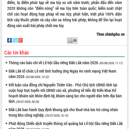
điểm, tụ điểm phức tạp về ma túy so với năm trước; phấn đấu đến năm
Tất cả:
66039567
2020 không còn “điểm nóng” về ma túy trên toàn quốc; kiểm soát chặt
chẽ các hoạt động hợp pháp về ma túy; phát hiện, triệt phá 100% diện
tích cây thuốc phiện và cây cần sa trồng trái phép; không để tồn tại hoạt
động sản xuất trái phép chất ma túy.
Theo chinhphu.vn
In
Các tin khác
Thông cáo báo chí về Lễ hội Sầu riêng Đắk Lắk năm 2026
(05/08/2026, 11:17)
Đắk Lắk tổ chức Lễ mít tinh hưởng ứng Ngày An ninh mạng Việt Nam
năm 2026
(03/08/2026, 10:22)
Kết luận của đồng chí Nguyễn Thiên Văn - Phó Chủ tịch UBND tỉnh tại
cuộc họp trực tuyến với UBND các xã, phường về tiến độ triển khai Kế
hoạch khám sức khỏe định kỳ, khám sàng lọc cho người dân trên địa bàn
tỉnh
(30/07/2026, 08:26)
Đắk Lắk ban hành Quy định khung giá cho thuê nhà lưu trú công nhân
trong khu công nghiệp
(29/07/2026, 16:15)
Phát động Chiến dịch truyền thông số quảng bá Lễ hội Sầu riêng Đắk Lắk
năm 2026