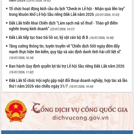
(23/07/2026, 16:02)
Tổ chức hoạt động kích cầu du lịch “Check-in Lễ hội - Nhận quà liền tay”
trong khuôn khổ Lễ hội Sầu riêng Đắk Lắk năm 2026
(22/07/2026, 15:53)
Đắk Lắk triển khai Chiến dịch “Làm sạch mã số thuế - Tháo gỡ điểm
nghẽn trong kinh doanh”
(22/07/2026, 14:27)
Đắk Lắk tiếp tục trao trả hồ sơ, kỷ vật cán bộ đi B
(16/07/2026, 16:50)
Tăng cường thông tin, tuyên truyền về “Chiến dịch 500 ngày đêm đẩy
mạnh thực hiện tìm kiếm, quy tập và xác định danh tính hài cốt liệt sĩ”
(16/07/2026, 16:24)
Ban hành Quy định quyền lợi tài trợ Lễ hội Sầu riêng Đắk Lắk năm 2026
(15/07/2026, 11:02)
Đắk Lắk tổ chức Hội nghị gặp mặt đối thoại doanh nghiệp, hợp tác xã lần
thứ I năm 2026 vào chiều ngày 31/7
(10/07/2026, 14:54)