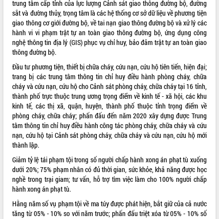
trung tâm cấp tỉnh của lực lượng Cảnh sát giao thông đường bộ, đường
sắt và đường thủy, trọng tâm là các hệ thống cơ sở dữ liệu về phương tiện
VIDEO
giao thông cơ giới đường bộ, về tai nạn giao thông đường bộ và xử lý các
Không có file video nào để phát.
hành vi vi phạm trật tự an toàn giao thông đường bộ, ứng dụng công
nghệ thông tin địa lý (GIS) phục vụ chỉ huy, bảo đảm trật tự an toàn giao
thông đường bộ.
ALBUM ẢNH
Đầu tư phương tiện, thiết bị chữa cháy, cứu nạn, cứu hộ tiên tiến, hiện đại;
trang bị các trung tâm thông tin chỉ huy điều hành phòng cháy, chữa
cháy và cứu nạn, cứu hộ cho Cảnh sát phòng cháy, chữa cháy tại 16 tỉnh,
thành phố trực thuộc trung ương trọng điểm về kinh tế - xã hội, các khu
kinh tế, các thị xã, quận, huyện, thành phố thuộc tỉnh trọng điểm về
phòng cháy, chữa cháy; phấn đấu đến năm 2020 xây dựng được Trung
tâm thông tin chỉ huy điều hành công tác phòng cháy, chữa cháy và cứu
nạn, cứu hộ tại Cảnh sát phòng cháy, chữa cháy và cứu nạn, cứu hộ mới
thành lập.
LIÊN KẾT WEB
Giảm tỷ lệ tái phạm tội trong số người chấp hành xong án phạt tù xuống
dưới 20%; 75% phạm nhân có đủ thời gian, sức khỏe, khả năng được học
nghề trong trại giam; tư vấn, hỗ trợ tìm việc làm cho 100% người chấp
hành xong án phạt tù.
THỐNG KÊ TRUY CẬP
Hằng năm số vụ phạm tội về ma túy được phát hiện, bắt giữ của cả nước
tăng từ 05% - 10% so với năm trước; phấn đấu triệt xóa từ 05% - 10% số
Hôm nay:
26827