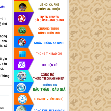
biên
y 9-1-
ệ chủ
phong
 tình
gia Tổ
ữ gìn
n, vận
ới.
n Phòng
026,