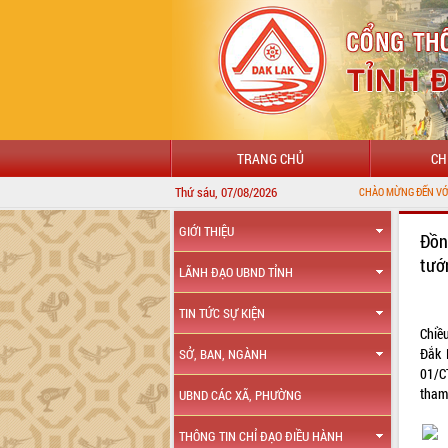
TRANG CHỦ
CH
Thứ sáu, 07/08/2026
CHÀO MỪNG ĐẾN VỚI CỔNG THÔNG 
GIỚI THIỆU
Đồn
tướ
LÃNH ĐẠO UBND TỈNH
TIN TỨC SỰ KIỆN
Chiề
Đắk 
SỞ, BAN, NGÀNH
01/C
tham 
UBND CÁC XÃ, PHƯỜNG
THÔNG TIN CHỈ ĐẠO ĐIỀU HÀNH