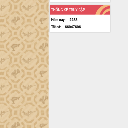
THỐNG KÊ TRUY CẬP
Hôm nay:
2283
Tất cả:
66047606