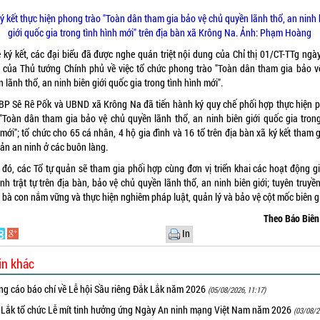
ký kết thực hiện phong trào "Toàn dân tham gia bảo vệ chủ quyền lãnh thổ, an ninh 
giới quốc gia trong tình hình mới" trên địa bàn xã Krông Na. Ảnh: Phạm Hoàng
ễ ký kết, các đại biểu đã được nghe quán triệt nội dung của Chỉ thị 01/CT-TTg ngà
 của Thủ tướng Chính phủ về việc tổ chức phong trào "Toàn dân tham gia bảo v
 lãnh thổ, an ninh biên giới quốc gia trong tình hình mới".
BP Sê Rê Pốk và UBND xã Krông Na đã tiến hành ký quy chế phối hợp thực hiện 
 "Toàn dân tham gia bảo vệ chủ quyền lãnh thổ, an ninh biên giới quốc gia trong
mới"; tổ chức cho 65 cá nhân, 4 hộ gia đình và 16 tổ trên địa bàn xã ký kết tham 
uản an ninh ở các buôn làng.
 đó, các Tổ tự quản sẽ tham gia phối hợp cùng đơn vị triển khai các hoạt động gi
nh trật tự trên địa bàn, bảo vệ chủ quyền lãnh thổ, an ninh biên giới; tuyên truyề
 bà con nắm vững và thực hiện nghiêm pháp luật, quản lý và bảo vệ cột mốc biên gi
Theo Báo Biê
In
in khác
ng cáo báo chí về Lễ hội Sầu riêng Đắk Lắk năm 2026
(05/08/2026, 11:17)
 Lắk tổ chức Lễ mít tinh hưởng ứng Ngày An ninh mạng Việt Nam năm 2026
(03/08/2