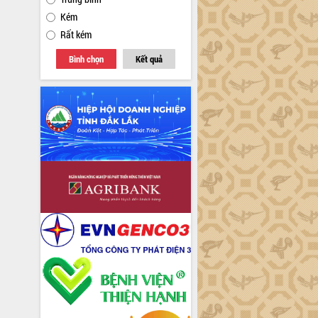
Kém
Rất kém
Bình chọn
Kết quả