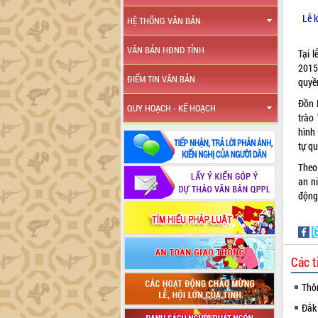
Lễ 
HỆ THỐNG VĂN BẢN
VĂN BẢN HĐND TỈNH
Tại l
2015
ĐIỂM TIN VĂN BẢN
quyền
Đồn 
QUY HOẠCH - KẾ HOẠCH
trào
hình 
tự q
Theo
an ni
động
Các t
Thô
Đắk