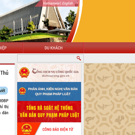
|
Vietnamese
English
IỆP
DU KHÁCH
 Thủ
viết
 BĐBP
ỉ thị
n dân