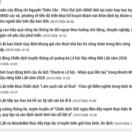
)
luận của đồng chí Nguyễn Thiên Văn - Phó Chủ tịch UBND tỉnh tại cuộc họp trực tu
UBND các xã, phường về tiến độ triển khai Kế hoạch khám sức khỏe định kỳ, khám 
cho người dân trên địa bàn tỉnh
(30/07/2026, 08:26)
 cao hiệu quả công tác thông tin đối ngoại theo hướng chủ động, chuyên nghiệp, 
 gắn với yêu cầu phát triển
(29/07/2026, 18:12)
 Lắk ban hành Quy định khung giá cho thuê nhà lưu trú công nhân trong khu công
iệp
(29/07/2026, 16:15)
t động Chiến dịch truyền thông số quảng bá Lễ hội Sầu riêng Đắk Lắk năm 2026
7/2026, 16:02)
hức hoạt động kích cầu du lịch “Check-in Lễ hội - Nhận quà liền tay” trong khuôn k
 Sầu riêng Đắk Lắk năm 2026
(22/07/2026, 15:53)
Lắk triển khai Chiến dịch “Làm sạch mã số thuế - Tháo gỡ điểm nghẽn trong kinh 
7/2026, 14:27)
Lắk tiếp tục trao trả hồ sơ, kỷ vật cán bộ đi B
(16/07/2026, 16:50)
 cường thông tin, tuyên truyền về “Chiến dịch 500 ngày đêm đẩy mạnh thực hiện t
, quy tập và xác định danh tính hài cốt liệt sĩ”
(16/07/2026, 16:24)
Lắk và Mondulkiri thúc đẩy hợp tác vì tuyến biên giới hòa bình, ổn định
(15/07/2026, 1