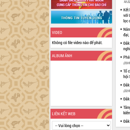
10:22
Kết 
với 
lọc 
Nâng
VIDEO
đại,
Không có file video nào để phát.
Đắk
ngh
ALBUM ẢNH
Phá
(23/0
Tổ c
hội
Đắk 
(22/0
Đắk 
Tăng
kiếm
LIÊN KẾT WEB
Đắk 