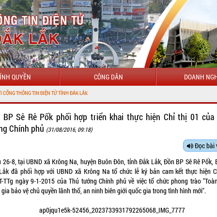
ÍNH QUYỀN
CÔNG DÂN
DOANH NGH
TIN ĐIỆN TỬ TỈNH ĐẮK LẮK
 BP Sê Rê Pốk phối hợp triển khai thực hiện Chỉ thị 01 của
ng Chính phủ
(31/08/2016, 09:18)
Đọc bài 
u 26-8, tại UBND xã Krông Na, huyện Buôn Đôn, tỉnh Đắk Lắk, Đồn BP Sê Rê Pốk,
Lắk đã phối hợp với UBND xã Krông Na tổ chức lễ ký bản cam kết thực hiện Ch
T-TTg ngày 9-1-2015 của Thủ tướng Chính phủ về việc tổ chức phong trào "Toà
gia bảo vệ chủ quyền lãnh thổ, an ninh biên giới quốc gia trong tình hình mới".