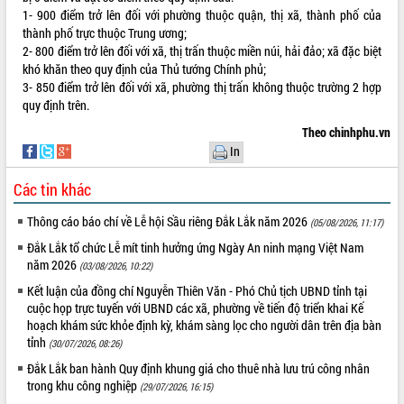
1- 900 điểm trở lên đối với phường thuộc quận, thị xã, thành phố của
VIDEO
thành phố trực thuộc Trung ương;
2- 800 điểm trở lên đối với xã, thị trấn thuộc miền núi, hải đảo; xã đặc biệt
Không có file video nào để phát.
khó khăn theo quy định của Thủ tướng Chính phủ;
3- 850 điểm trở lên đối với xã, phường thị trấn không thuộc trường 2 hợp
ALBUM ẢNH
quy định trên.
Theo chinhphu.vn
In
Các tin khác
Thông cáo báo chí về Lễ hội Sầu riêng Đắk Lắk năm 2026
(05/08/2026, 11:17)
Đắk Lắk tổ chức Lễ mít tinh hưởng ứng Ngày An ninh mạng Việt Nam
năm 2026
(03/08/2026, 10:22)
LIÊN KẾT WEB
Kết luận của đồng chí Nguyễn Thiên Văn - Phó Chủ tịch UBND tỉnh tại
cuộc họp trực tuyến với UBND các xã, phường về tiến độ triển khai Kế
hoạch khám sức khỏe định kỳ, khám sàng lọc cho người dân trên địa bàn
tỉnh
(30/07/2026, 08:26)
THỐNG KÊ TRUY CẬP
Đắk Lắk ban hành Quy định khung giá cho thuê nhà lưu trú công nhân
trong khu công nghiệp
(29/07/2026, 16:15)
Hôm nay:
4312