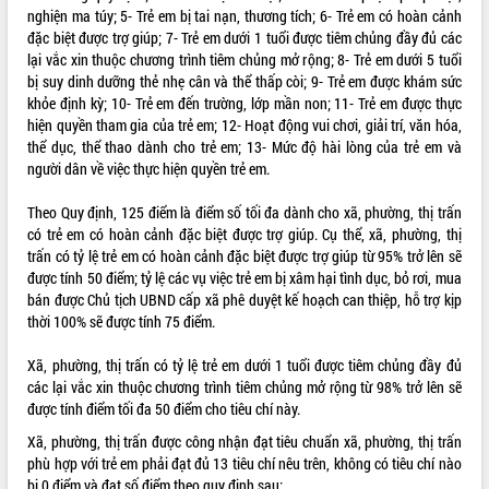
nghiện ma túy; 5- Trẻ em bị tai nạn, thương tích; 6- Trẻ em có hoàn cảnh
ĐIỂM TIN VĂN BẢN
đặc biệt được trợ giúp; 7- Trẻ em dưới 1 tuổi được tiêm chủng đầy đủ các
lại vắc xin thuộc chương trình tiêm chủng mở rộng; 8- Trẻ em dưới 5 tuổi
QUY HOẠCH - KẾ HOẠCH
bị suy dinh dưỡng thẻ nhẹ cân và thể thấp còi; 9- Trẻ em được khám sức
khỏe định kỳ; 10- Trẻ em đến trường, lớp mần non; 11- Trẻ em được thực
hiện quyền tham gia của trẻ em; 12- Hoạt động vui chơi, giải trí, văn hóa,
thể dục, thể thao dành cho trẻ em; 13- Mức độ hài lòng của trẻ em và
người dân về việc thực hiện quyền trẻ em.
Theo Quy định, 125 điểm là điểm số tối đa dành cho xã, phường, thị trấn
có trẻ em có hoàn cảnh đặc biệt được trợ giúp. Cụ thể, xã, phường, thị
trấn có tỷ lệ trẻ em có hoàn cảnh đặc biệt được trợ giúp từ 95% trở lên sẽ
được tính 50 điểm; tỷ lệ các vụ việc trẻ em bị xâm hại tình dục, bỏ rơi, mua
bán được Chủ tịch UBND cấp xã phê duyệt kế hoạch can thiệp, hỗ trợ kịp
thời 100% sẽ được tính 75 điểm.
Xã, phường, thị trấn có tỷ lệ trẻ em dưới 1 tuổi được tiêm chủng đầy đủ
các lại vắc xin thuộc chương trình tiêm chủng mở rộng từ 98% trở lên sẽ
được tính điểm tối đa 50 điểm cho tiêu chí này.
Xã, phường, thị trấn được công nhận đạt tiêu chuẩn xã, phường, thị trấn
phù hợp với trẻ em phải đạt đủ 13 tiêu chí nêu trên, không có tiêu chí nào
bị 0 điểm và đạt số điểm theo quy định sau: