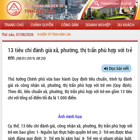
|
Vietnamese
English
TRANG CHỦ
CHÍNH QUYỀN
CÔNG DÂN
DOANH NGHIỆP
DU KHÁCH
Thứ sáu, 07/08/2026
NG THÔNG TIN ĐIỆN TỬ TỈNH ĐẮK LẮK
GIỚI THIỆU
13 tiêu chí đánh giá xã, phường, thị trấn phù hợp với trẻ
em
(08/01/2019, 08:20)
LÃNH ĐẠO UBND TỈNH
Đọc bài viết
TIN TỨC SỰ KIỆN
Thủ tướng Chính phủ vừa
ban hành
Quy định tiêu chuẩn, trình tự đánh
SỞ, BAN, NGÀNH
giá và công nhận xã, phường, thị trấn phù hợp với trẻ em (Quy định).
Theo đó, tiêu chuẩn xã, phường, thị trấn phù hợp với trẻ em gồm 13 tiêu
UBND CÁC XÃ, PHƯỜNG
chí với tổng số điểm tối đa là 1.000 điểm.
THÔNG TIN CHỈ ĐẠO ĐIỀU HÀNH
Ảnh minh họa
HỆ THỐNG VĂN BẢN
Cụ thể, 13 tiêu chí đánh giá, công nhận xã, phường, thị trấn phù hợp với
trẻ em bao gồm: 1- Nguồn lực thực hiện quyền trẻ em; 2- Trẻ em được khai
VĂN BẢN HĐND TỈNH
sinh đúng quy định; 3- Trẻ em bị xâm hại; 4- Trẻ em vi phạm pháp luật,