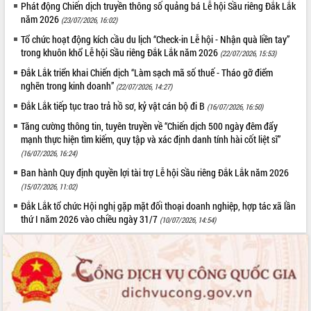
Phát động Chiến dịch truyền thông số quảng bá Lễ hội Sầu riêng Đắk Lắk
Tất cả:
66049635
năm 2026
(23/07/2026, 16:02)
Tổ chức hoạt động kích cầu du lịch “Check-in Lễ hội - Nhận quà liền tay”
trong khuôn khổ Lễ hội Sầu riêng Đắk Lắk năm 2026
(22/07/2026, 15:53)
Đắk Lắk triển khai Chiến dịch “Làm sạch mã số thuế - Tháo gỡ điểm
nghẽn trong kinh doanh”
(22/07/2026, 14:27)
Đắk Lắk tiếp tục trao trả hồ sơ, kỷ vật cán bộ đi B
(16/07/2026, 16:50)
Tăng cường thông tin, tuyên truyền về “Chiến dịch 500 ngày đêm đẩy
mạnh thực hiện tìm kiếm, quy tập và xác định danh tính hài cốt liệt sĩ”
(16/07/2026, 16:24)
Ban hành Quy định quyền lợi tài trợ Lễ hội Sầu riêng Đắk Lắk năm 2026
(15/07/2026, 11:02)
Đắk Lắk tổ chức Hội nghị gặp mặt đối thoại doanh nghiệp, hợp tác xã lần
thứ I năm 2026 vào chiều ngày 31/7
(10/07/2026, 14:54)