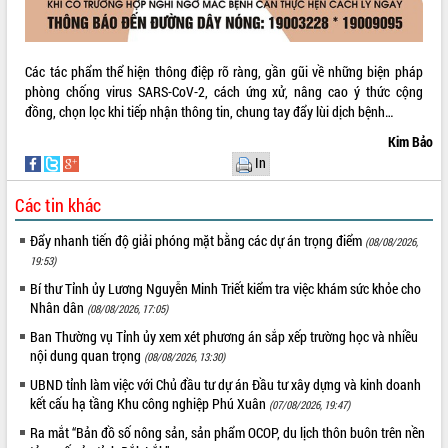
Các tác phẩm thể hiện thông điệp rõ ràng, gần gũi về những biện pháp
phòng chống virus SARS-CoV-2, cách ứng xử, nâng cao ý thức cộng
đồng, chọn lọc khi tiếp nhận thông tin, chung tay đẩy lùi dịch bệnh…
Kim Bảo
In
Các tin khác
Đẩy nhanh tiến độ giải phóng mặt bằng các dự án trọng điểm
(08/08/2026,
19:53)
Bí thư Tỉnh ủy Lương Nguyễn Minh Triết kiểm tra việc khám sức khỏe cho
Nhân dân
(08/08/2026, 17:05)
Ban Thường vụ Tỉnh ủy xem xét phương án sắp xếp trường học và nhiều
nội dung quan trọng
(08/08/2026, 13:30)
UBND tỉnh làm việc với Chủ đầu tư dự án Đầu tư xây dựng và kinh doanh
kết cấu hạ tầng Khu công nghiệp Phú Xuân
(07/08/2026, 19:47)
Ra mắt “Bản đồ số nông sản, sản phẩm OCOP, du lịch thôn buôn trên nền