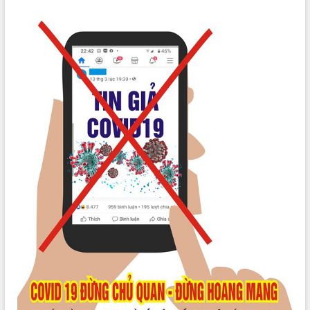
Tất cả:
66113305