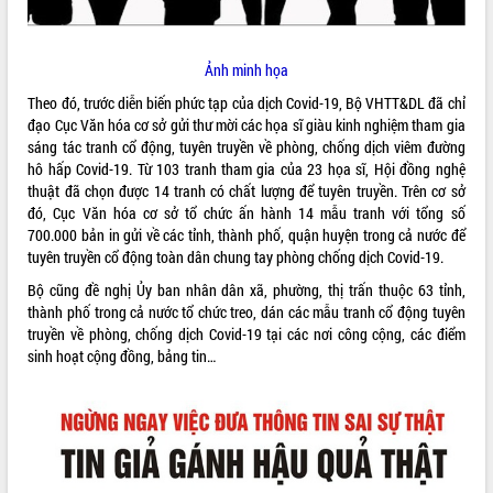
VIDEO
Không có file video nào để phát.
Ảnh minh họa
Theo đó, trước diễn biến phức tạp của dịch Covid-19, Bộ VHTT&DL đã chỉ
ALBUM ẢNH
đạo Cục Văn hóa cơ sở gửi thư mời các họa sĩ giàu kinh nghiệm tham gia
sáng tác tranh cổ động, tuyên truyền về phòng, chống dịch viêm đường
hô hấp Covid-19. Từ 103 tranh tham gia của 23 họa sĩ, Hội đồng nghệ
thuật đã chọn được 14 tranh có chất lượng để tuyên truyền. Trên cơ sở
đó, Cục Văn hóa cơ sở tổ chức ấn hành 14 mẫu tranh với tổng số
700.000 bản in gửi về các tỉnh, thành phố, quận huyện trong cả nước để
tuyên truyền cổ động toàn dân chung tay phòng chống dịch Covid-19.
Bộ cũng đề nghị Ủy ban nhân dân xã, phường, thị trấn thuộc 63 tỉnh,
thành phố trong cả nước tổ chức treo, dán các mẫu tranh cổ động tuyên
truyền về phòng, chống dịch Covid-19 tại các nơi công cộng, các điểm
LIÊN KẾT WEB
sinh hoạt cộng đồng, bảng tin…
THỐNG KÊ TRUY CẬP
Hôm nay:
191