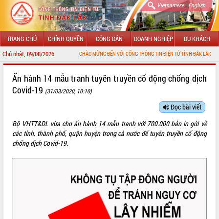
|
Vietnamese
English
TRANG CHỦ
CHÍNH QUYỀN
CÔNG DÂN
DOANH NGHIỆP
DU KHÁCH
Chủ nhật, 09/08/2026
CHÀO MỪNG ĐẾN VỚI CỔNG THÔNG TIN ĐIỆN TỬ TỈNH ĐẮK LẮK
GIỚI THIỆU
Ấn hành 14 mẫu tranh tuyên truyền cổ động chống dịch
Covid-19
(31/03/2020, 10:10)
LÃNH ĐẠO UBND TỈNH
Đọc bài viết
TIN TỨC SỰ KIỆN
Bộ VHTT&DL vừa cho ấn hành 14 mẫu tranh với 700.000 bản in gửi về
SỞ, BAN, NGÀNH
các tỉnh, thành phố, quận huyện trong cả nước để tuyên truyền cổ động
chống dịch Covid-19.
UBND CÁC XÃ, PHƯỜNG
THÔNG TIN CHỈ ĐẠO ĐIỀU HÀNH
HỆ THỐNG VĂN BẢN
VĂN BẢN HĐND TỈNH