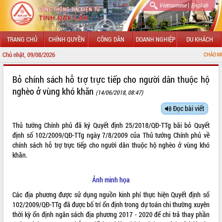
|
Vietnamese
English
TRANG CHỦ
CHÍNH QUYỀN
CÔNG DÂN
DOANH NGHIỆP
DU KHÁCH
Chủ nhật, 09/08/2026
CHÀO MỪNG ĐẾN VỚI C
GIỚI THIỆU
Bỏ chính sách hỗ trợ trực tiếp cho người dân thuộc hộ
nghèo ở vùng khó khăn
(14/06/2018, 08:47)
LÃNH ĐẠO UBND TỈNH
Đọc bài viết
TIN TỨC SỰ KIỆN
Thủ tướng Chính phủ đã ký Quyết định
25/2018/QĐ-TTg
bãi bỏ Quyết
SỞ, BAN, NGÀNH
định số 102/2009/QĐ-TTg ngày 7/8/2009 của Thủ tướng Chính phủ về
chính sách hỗ trợ trực tiếp cho người dân thuộc hộ nghèo ở vùng khó
UBND CÁC XÃ, PHƯỜNG
khăn.
THÔNG TIN CHỈ ĐẠO ĐIỀU HÀNH
Ảnh minh họa
Các địa phương được sử dụng nguồn kinh phí thực hiện Quyết định số
HỆ THỐNG VĂN BẢN
102/2009/QĐ-TTg đã được bố trí ổn định trong dự toán chi thường xuyên
thời kỳ ổn định ngân sách địa phương 2017 - 2020 để chi trả thay phần
VĂN BẢN HĐND TỈNH