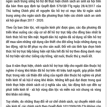
ngân sách trung ương hỗ trợ để thực hiện chính sách an sinh xã hội trên
địa bàn theo quy định tại Quyết định 579/QĐ-TTg ngày 28/4/2017 của
ĐIỂM TIN VĂN BẢN
Thủ tướng Chính phủ về nguyên tắc hỗ trợ có mục tiêu từ ngân sách
trung ương cho ngân sách địa phương thực hiện các chính sách an sinh
QUY HOẠCH - KẾ HOẠCH
xã hội giai đoạn 2017 - 2020.
Theo Ủy ban Dân tộc, với nguồn kinh phí được giao, các địa phương đã
triển khai xuống các cấp cơ sở để hỗ trợ trực tiếp cho đồng bào nhất là
hình thức hỗ trợ tiền mặt. Người dân hộ nghèo đã sử dụng số tiền hỗ trợ
để mua sắm những vật dụng cần thiết cho đời sống hoặc những dụng cụ
lao động, vật tư để phục vụ cho sản xuất. Đối với các tỉnh lựa chọn hình
thức hỗ trợ trực tiếp bằng hiện vật hầu hết đã hỗ trợ theo đúng danh mục
hỗ trợ hiện vật như: Giống cây trồng, vật nuôi, thuốc thú y, muối iốt.
Qua 8 năm thực hiện, chính sách hỗ trợ trực tiếp cho người dân thuộc hộ
nghèo ở vùng khó khăn đã hỗ trợ trên 40 triệu lượt người, góp phần thiết
thực trong việc cải thiện đời sống của người dân thuộc hộ nghèo và phát
triển kinh tế xã hội ở vùng khó khăn. Những kết quả đạt được trong quá
trình thực hiện chính sách có ý nghĩa sâu sắc, tác động tích cực đến sự
phát triển kinh tế - xã hội vùng dân tộc và miền núi nói chung và vùng
khó khăn nói riêng.
Tuy nhiên, do những thay đổi về cơ chế chính sách, sự chuyển mình của
nền kinh tế, các chính sách theo Quyết định 102/2009/QĐ-TTg không còn