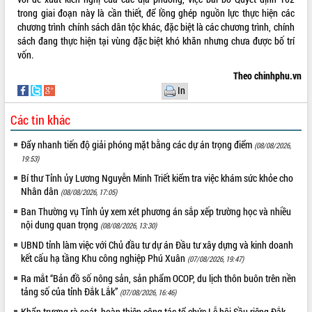
Tất cả:
66103624
trong giai đoạn này là cần thiết, để lồng ghép nguồn lực thực hiện các
chương trình chính sách dân tộc khác, đặc biệt là các chương trình, chính
sách đang thực hiện tại vùng đặc biệt khó khăn nhưng chưa được bố trí
vốn.
Theo chinhphu.vn
In
Các tin khác
Đẩy nhanh tiến độ giải phóng mặt bằng các dự án trọng điểm
(08/08/2026,
19:53)
Bí thư Tỉnh ủy Lương Nguyễn Minh Triết kiểm tra việc khám sức khỏe cho
Nhân dân
(08/08/2026, 17:05)
Ban Thường vụ Tỉnh ủy xem xét phương án sắp xếp trường học và nhiều
nội dung quan trọng
(08/08/2026, 13:30)
UBND tỉnh làm việc với Chủ đầu tư dự án Đầu tư xây dựng và kinh doanh
kết cấu hạ tầng Khu công nghiệp Phú Xuân
(07/08/2026, 19:47)
Ra mắt “Bản đồ số nông sản, sản phẩm OCOP, du lịch thôn buôn trên nền
tảng số của tỉnh Đắk Lắk”
(07/08/2026, 16:46)
Khẩn trương rà soát, hoàn thiện công tác tổ chức Lễ hội Sầu riêng Đắk