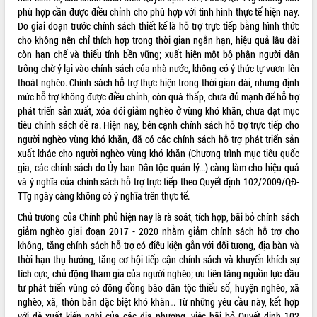
phù hợp cần được điều chỉnh cho phù hợp với tình hình thực tế hiện nay.
VIDEO
Do giai đoạn trước chính sách thiết kế là hỗ trợ trực tiếp bằng hình thức
cho không nên chỉ thích hợp trong thời gian ngắn hạn, hiệu quả lâu dài
Không có file video nào để phát.
còn hạn chế và thiếu tính bền vững; xuất hiện một bộ phận người dân
trông chờ ỷ lại vào chính sách của nhà nước, không có ý thức tự vươn lên
ALBUM ẢNH
thoát nghèo. Chính sách hỗ trợ thực hiện trong thời gian dài, nhưng định
mức hỗ trợ không được điều chỉnh, còn quá thấp, chưa đủ mạnh để hỗ trợ
phát triển sản xuất, xóa đói giảm nghèo ở vùng khó khăn, chưa đạt mục
tiêu chính sách đề ra. Hiện nay, bên cạnh chính sách hỗ trợ trực tiếp cho
người nghèo vùng khó khăn, đã có các chính sách hỗ trợ phát triển sản
xuất khác cho người nghèo vùng khó khăn (Chương trình mục tiêu quốc
gia, các chính sách do Ủy ban Dân tộc quản lý...) càng làm cho hiệu quả
và ý nghĩa của chính sách hỗ trợ trực tiếp theo Quyết định 102/2009/QĐ-
TTg ngày càng không có ý nghĩa trên thực tế.
Chủ trương của Chính phủ hiện nay là rà soát, tích hợp, bãi bỏ chính sách
LIÊN KẾT WEB
giảm nghèo giai đoạn 2017 - 2020 nhằm giảm chính sách hỗ trợ cho
không, tăng chính sách hỗ trợ có điều kiện gắn với đối tượng, địa bàn và
thời hạn thụ hưởng, tăng cơ hội tiếp cận chính sách và khuyến khích sự
tích cực, chủ động tham gia của người nghèo; ưu tiên tăng nguồn lực đầu
THỐNG KÊ TRUY CẬP
tư phát triển vùng có đông đồng bào dân tộc thiểu số, huyện nghèo, xã
nghèo, xã, thôn bản đặc biệt khó khăn… Từ những yêu cầu này, kết hợp
Hôm nay:
17956
với đề xuất kiến nghị của các địa phương, việc bãi bỏ Quyết định 102