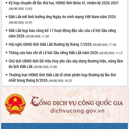
Kỳ họp chuyên đề lần thứ hai, HĐND tỉnh khóa XI, nhiệm kỳ 2026-2031
Tất cả:
66054829
(06/08/2026, 12:02)
Đắk Lắk mít tinh hưởng ứng Ngày An ninh mạng Việt Nam năm 2026
(06/08/2026, 10:47)
Đắk Lắk họp báo công bố 17 hoạt động đặc sắc của Lễ hội Sầu riêng
năm 2026
(05/08/2026, 17:30)
Hội nghị UBND tỉnh Đắk Lắk thường kỳ tháng 7/2026
(05/08/2026, 17:18)
Thông cáo báo chí về Lễ hội Sầu riêng Đắk Lắk năm 2026
(05/08/2026, 11:17)
Chủ tịch UBND tỉnh Đỗ Hữu Huy yêu cầu xây dựng thương hiệu, nâng tầm
du lịch Đắk Lắk
(04/08/2026, 21:00)
Thường trực HĐND tỉnh Đắk Lắk tổ chức phiên họp thường kỳ lần thứ
nhất trong tháng 8/2026
(04/08/2026, 18:22)