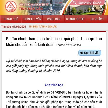
|
Vietnamese
English
TRANG CHỦ
CHÍNH QUYỀN
CÔNG DÂN
DOANH NGHIỆP
DU KHÁCH
Thứ sáu, 07/08/2026
ỚI CỔNG THÔNG TIN ĐIỆN TỬ TỈNH ĐẮK LẮK
GIỚI THIỆU
Bộ Tài chính ban hành kế hoạch, giải pháp tháo gỡ khó
khăn cho sản xuất kinh doanh
(10/05/2019, 08:25)
LÃNH ĐẠO UBND TỈNH
Đọc bài viết
TIN TỨC SỰ KIỆN
Bộ Tài chính vừa ban hành kế hoạch hành động, trong đó đưa ra đồng bộ
SỞ, BAN, NGÀNH
các giải pháp tập trung tháo gỡ cho sản xuất kinh doanh, bảo đảm mục
tiêu tăng trưởng 6 tháng và cả năm 2019.
UBND CÁC XÃ, PHƯỜNG
Ảnh minh họa
THÔNG TIN CHỈ ĐẠO ĐIỀU HÀNH
Bộ Tài chính đã có Quyết định số 617/QĐ-BTC ban hành Kế hoạch hành
HỆ THỐNG VĂN BẢN
động của Bộ Tài chính thực hiện Chỉ thị số 09/CT-TTg ngày 1/4/2019 của
Thủ tướng Chính phủ về các giải pháp tập trung tháo gỡ cho sản xuất
VĂN BẢN HĐND TỈNH
kinh doanh, bảo đảm mục tiêu tăng trưởng 6 tháng và cả năm 2019.