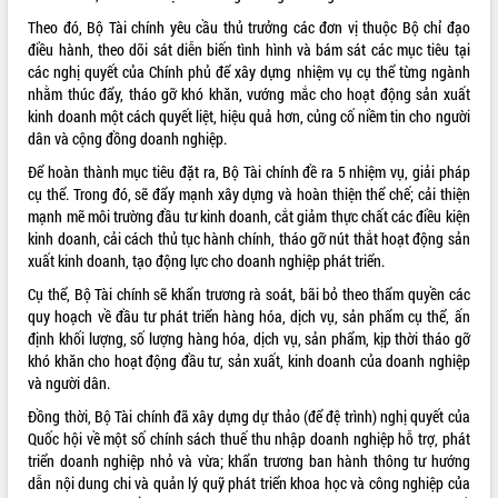
Theo đó, Bộ Tài chính yêu cầu thủ trưởng các đơn vị thuộc Bộ chỉ đạo
ĐIỂM TIN VĂN BẢN
điều hành, theo dõi sát diễn biến tình hình và bám sát các mục tiêu tại
các nghị quyết của Chính phủ để xây dựng nhiệm vụ cụ thể từng ngành
QUY HOẠCH - KẾ HOẠCH
nhằm thúc đẩy, tháo gỡ khó khăn, vướng mắc cho hoạt động sản xuất
kinh doanh một cách quyết liệt, hiệu quả hơn, củng cố niềm tin cho người
dân và cộng đồng doanh nghiệp.
Để hoàn thành mục tiêu đặt ra, Bộ Tài chính đề ra 5 nhiệm vụ, giải pháp
cụ thể. Trong đó, sẽ đẩy mạnh xây dựng và hoàn thiện thể chế; cải thiện
mạnh mẽ môi trường đầu tư kinh doanh, cắt giảm thực chất các điều kiện
kinh doanh, cải cách thủ tục hành chính, tháo gỡ nút thắt hoạt động sản
xuất kinh doanh, tạo động lực cho doanh nghiệp phát triển.
Cụ thể, Bộ Tài chính sẽ khẩn trương rà soát, bãi bỏ theo thẩm quyền các
quy hoạch về đầu tư phát triển hàng hóa, dịch vụ, sản phẩm cụ thể, ấn
định khối lượng, số lượng hàng hóa, dịch vụ, sản phẩm, kịp thời tháo gỡ
khó khăn cho hoạt động đầu tư, sản xuất, kinh doanh của doanh nghiệp
và người dân.
Đồng thời, Bộ Tài chính đã xây dựng dự thảo (để đệ trình) nghị quyết của
Quốc hội về một số chính sách thuế thu nhập doanh nghiệp hỗ trợ, phát
triển doanh nghiệp nhỏ và vừa; khẩn trương ban hành thông tư hướng
dẫn nội dung chi và quản lý quỹ phát triển khoa học và công nghiệp của