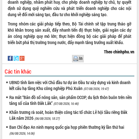
doanh nghiệp, nhằm phát huy, cho phép doanh nghiệp tự chủ, tự quyết
định sử dụng quỹ nghiên cứu và phát triển doanh nghiệp cho các nội
VIDEO
dung về đổi mới sáng tạo, đầu tư cho khởi nghiệp sáng tạo.
Không có file video nào để phát.
Trong nhóm các giải pháp tiếp theo, Bộ Tài chính sẽ tập trung tháo gỡ
khó khăn trong sản xuất, đẩy nhanh tiến độ thực hiện, giải ngân các dự
ALBUM ẢNH
án công nghiệp quy mô lớn; thực hiện đồng bộ các giải pháp để phát
triển bứt phá thị trường trong nước, đẩy mạnh tăng trưởng xuất khẩu.
Theo chinhphu.vn
In
Các tin khác
UBND tỉnh làm việc với Chủ đầu tư dự án Đầu tư xây dựng và kinh doanh
kết cấu hạ tầng Khu công nghiệp Phú Xuân
(07/08/2026, 19:47)
LIÊN KẾT WEB
Ra mắt “Bản đồ số nông sản, sản phẩm OCOP, du lịch thôn buôn trên nền
tảng số của tỉnh Đắk Lắk”
(07/08/2026, 16:46)
Khẩn trương rà soát, hoàn thiện công tác tổ chức Lễ hội Sầu riêng Đắk
Lắk năm 2026
(06/08/2026, 18:27)
THỐNG KÊ TRUY CẬP
Ban Chỉ đạo An ninh mạng quốc gia họp phiên thường kỳ lần thứ hai
(06/08/2026, 14:06)
Hôm nay:
9506