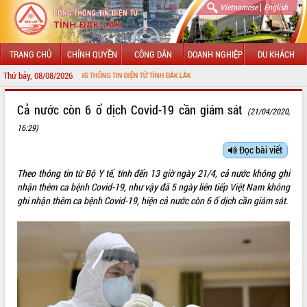
|
Vietnamese
English
TRANG CHỦ
CHÍNH QUYỀN
CÔNG DÂN
DOANH NGHIỆP
DU KHÁCH
Thứ bảy, 08/08/2026
ẾN VỚI CỔNG THÔNG TIN ĐIỆN TỬ TỈNH ĐẮK LẮK
GIỚI THIỆU
Cả nước còn 6 ổ dịch Covid-19 cần giám sát
(21/04/2020,
16:29)
LÃNH ĐẠO UBND TỈNH
Đọc bài viết
TIN TỨC SỰ KIỆN
Theo thông tin từ Bộ Y tế, tính đến 13 giờ ngày 21/4, cả nước không ghi
SỞ, BAN, NGÀNH
nhận thêm
ca bệnh Covid-19
, như vậy đã 5 ngày liên tiếp Việt Nam không
ghi nhận thêm ca bệnh Covid-19, hiện cả nước còn 6 ổ dịch cần giám sát.
UBND CÁC XÃ, PHƯỜNG
THÔNG TIN CHỈ ĐẠO ĐIỀU HÀNH
HỆ THỐNG VĂN BẢN
VĂN BẢN HĐND TỈNH