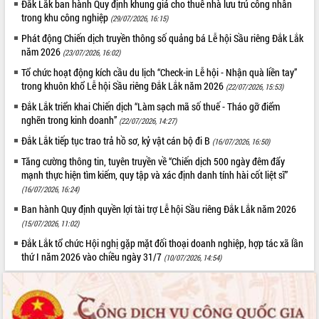
Đắk Lắk ban hành Quy định khung giá cho thuê nhà lưu trú công nhân
Tất cả:
66091488
trong khu công nghiệp
(29/07/2026, 16:15)
Phát động Chiến dịch truyền thông số quảng bá Lễ hội Sầu riêng Đắk Lắk
năm 2026
(23/07/2026, 16:02)
Tổ chức hoạt động kích cầu du lịch “Check-in Lễ hội - Nhận quà liền tay”
trong khuôn khổ Lễ hội Sầu riêng Đắk Lắk năm 2026
(22/07/2026, 15:53)
Đắk Lắk triển khai Chiến dịch “Làm sạch mã số thuế - Tháo gỡ điểm
nghẽn trong kinh doanh”
(22/07/2026, 14:27)
Đắk Lắk tiếp tục trao trả hồ sơ, kỷ vật cán bộ đi B
(16/07/2026, 16:50)
Tăng cường thông tin, tuyên truyền về “Chiến dịch 500 ngày đêm đẩy
mạnh thực hiện tìm kiếm, quy tập và xác định danh tính hài cốt liệt sĩ”
(16/07/2026, 16:24)
Ban hành Quy định quyền lợi tài trợ Lễ hội Sầu riêng Đắk Lắk năm 2026
(15/07/2026, 11:02)
Đắk Lắk tổ chức Hội nghị gặp mặt đối thoại doanh nghiệp, hợp tác xã lần
thứ I năm 2026 vào chiều ngày 31/7
(10/07/2026, 14:54)