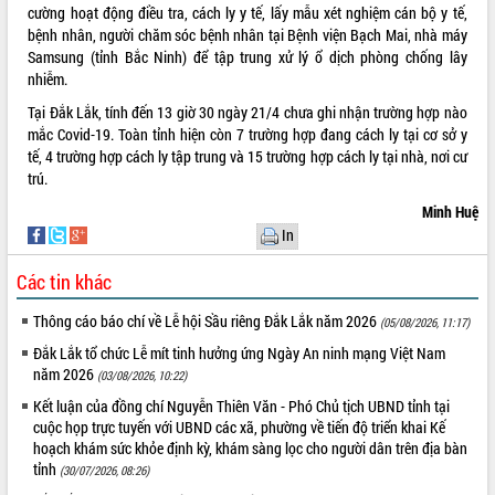
cường hoạt động điều tra, cách ly y tế, lấy mẫu xét nghiệm cán bộ y tế,
VIDEO
bệnh nhân, người chăm sóc bệnh nhân tại Bệnh viện Bạch Mai,
nhà máy
Samsung
(tỉnh Bắc Ninh) để tập trung xử lý ổ dịch phòng chống lây
Không có file video nào để phát.
nhiễm.
Tại Đắk Lắk, tính đến 13 giờ 30 ngày 21/4 chưa ghi nhận trường hợp nào
ALBUM ẢNH
mắc Covid-19. Toàn tỉnh hiện còn 7 trường hợp đang cách ly tại cơ sở y
tế, 4 trường hợp cách ly tập trung và 15 trường hợp cách ly tại nhà, nơi cư
trú.
Minh Huệ
In
Các tin khác
Thông cáo báo chí về Lễ hội Sầu riêng Đắk Lắk năm 2026
(05/08/2026, 11:17)
LIÊN KẾT WEB
Đắk Lắk tổ chức Lễ mít tinh hưởng ứng Ngày An ninh mạng Việt Nam
năm 2026
(03/08/2026, 10:22)
Kết luận của đồng chí Nguyễn Thiên Văn - Phó Chủ tịch UBND tỉnh tại
cuộc họp trực tuyến với UBND các xã, phường về tiến độ triển khai Kế
THỐNG KÊ TRUY CẬP
hoạch khám sức khỏe định kỳ, khám sàng lọc cho người dân trên địa bàn
tỉnh
(30/07/2026, 08:26)
Hôm nay:
5820