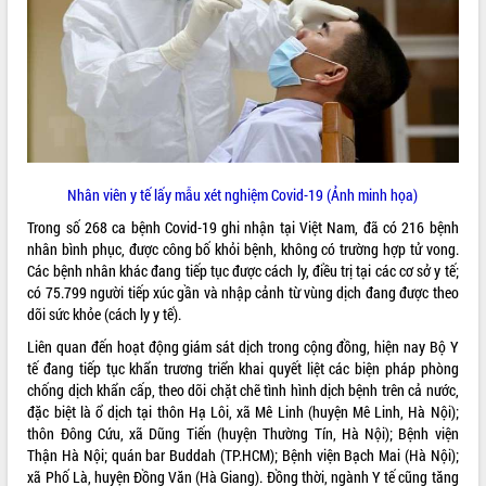
ĐIỂM TIN VĂN BẢN
QUY HOẠCH - KẾ HOẠCH
Nhân viên y tế lấy mẫu xét nghiệm Covid-19 (Ảnh minh họa)
Trong số 268 ca bệnh Covid-19 ghi nhận tại Việt Nam, đã có 216 bệnh
nhân bình phục, được công bố khỏi bệnh, không có trường hợp tử vong.
Các bệnh nhân khác đang tiếp tục được cách ly, điều trị tại các cơ sở y tế;
có 75.799 người tiếp xúc gần và nhập cảnh từ vùng dịch đang được
theo
dõi sức khỏe
(
cách ly y tế
).
Liên quan đến hoạt động giám sát dịch trong cộng đồng, hiện nay Bộ Y
tế đang tiếp tục khẩn trương triển khai quyết liệt các biện pháp phòng
chống dịch khẩn cấp, theo dõi chặt chẽ tình hình dịch bệnh trên cả nước,
đặc biệt là ổ dịch tại thôn Hạ Lôi, xã Mê Linh (huyện Mê Linh, Hà Nội);
thôn Đông Cứu, xã Dũng Tiến (huyện Thường Tín, Hà Nội);
Bệnh viện
Thận Hà Nội
; quán bar Buddah (TP.HCM);
Bệnh viện Bạch Mai
(Hà Nội);
xã Phố Là, huyện Đồng Văn (Hà Giang). Đồng thời, ngành Y tế cũng tăng