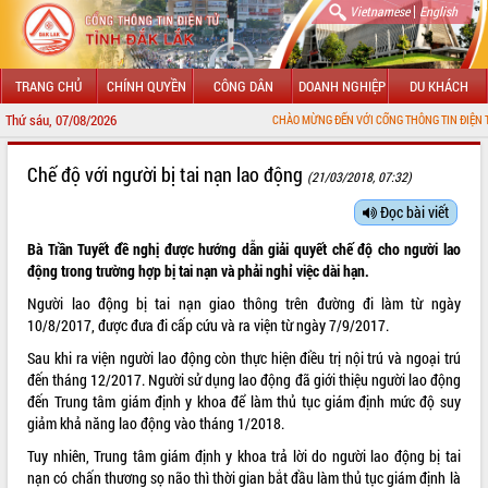
|
Vietnamese
English
TRANG CHỦ
CHÍNH QUYỀN
CÔNG DÂN
DOANH NGHIỆP
DU KHÁCH
Thứ sáu, 07/08/2026
CHÀO MỪNG ĐẾN VỚI CỔNG THÔNG TIN ĐIỆN TỬ TỈNH ĐẮK LẮK
GIỚI THIỆU
Chế độ với người bị tai nạn lao động
(21/03/2018, 07:32)
LÃNH ĐẠO UBND TỈNH
Đọc bài viết
Bà Trần Tuyết đề nghị được hướng dẫn giải quyết chế độ cho người lao
TIN TỨC SỰ KIỆN
động trong trường hợp bị tai nạn và phải nghỉ việc dài hạn.
SỞ, BAN, NGÀNH
Người lao động bị tai nạn giao thông trên đường đi làm từ ngày
10/8/2017, được đưa đi cấp cứu và ra viện từ ngày 7/9/2017.
UBND CÁC XÃ, PHƯỜNG
Sau khi ra viện người lao động còn thực hiện điều trị nội trú và ngoại trú
đến tháng 12/2017. Người sử dụng lao động đã giới thiệu người lao động
THÔNG TIN CHỈ ĐẠO ĐIỀU HÀNH
đến Trung tâm giám định y khoa để làm thủ tục giám định mức độ suy
giảm khả năng lao động vào tháng 1/2018.
HỆ THỐNG VĂN BẢN
Tuy nhiên, Trung tâm giám định y khoa trả lời do người lao động bị tai
VĂN BẢN HĐND TỈNH
nạn có chấn thương sọ não thì thời gian bắt đầu làm thủ tục giám định là