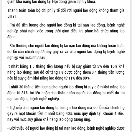
giảm khả năng lao động tại Hội đồng giám định y khoa.
Tất cả:
66046179
Thanh toán toàn bộ chi phí y tế đối với người lao động không tham gia
BHYT.
- Trả đủ tiền lương cho người lao động bị tai nạn lao động, bệnh nghề
nghiệp phải nghỉ việc trong thời gian điều trị, phục hồi chức năng lao
động.
- Bồi thường cho người lao động bị tai nạn lao động mà không hoàn toàn
do lỗi của chính người này gây ra và cho người lao động bị bệnh nghề
nghiệp với mức như sau:
Ít nhất bằng 1,5 tháng tiền lương nếu bị suy giảm từ 5% đến 10% khả
năng lao động; sau đó cứ tăng 1% được cộng thêm 0,4 tháng tiền lương
nếu bị suy giảm khả năng lao động từ 11% đến 80%.
Ít nhất 30 tháng tiền lương cho người lao động bị suy giảm khả năng lao
động từ 81% trở lên hoặc cho thân nhân người lao động bị chết do tai
nạn lao động, bệnh nghề nghiệp.
- Trợ cấp cho người lao động bị tai nạn lao động mà do lỗi của chính họ
gây ra một khoản tiền ít nhất bằng 40% mức quy định tại Khoản 4 Điều
này với mức suy giảm khả năng lao động tương ứng.
- Giới thiệu để người lao động bị tai nạn lao động, bệnh nghề nghiệp được