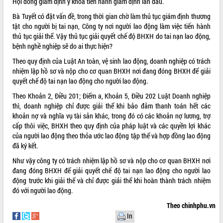
Hội đồng giám định y khoa tiến hành giám định lần đầu.
Bà Tuyết có đặt vấn đề, trong thời gian chờ làm thủ tục giám định thương
tật cho người bị tai nạn, Công ty nơi người lao động làm việc tiến hành
thủ tục giải thể. Vậy thủ tục giải quyết chế độ BHXH do tai nạn lao động,
bệnh nghề nghiệp sẽ do ai thực hiện?
Theo quy định của Luật An toàn, vệ sinh lao động, doanh nghiệp có trách
nhiệm lập hồ sơ và nộp cho cơ quan BHXH nơi đang đóng BHXH để giải
quyết chế độ tai nạn lao động cho người lao động.
Theo Khoản 2, Điều 201; Điểm a, Khoản 5, Điều 202 Luật Doanh nghiệp
thì, doanh nghiệp chỉ được giải thể khi bảo đảm thanh toán hết các
khoản nợ và nghĩa vụ tài sản khác, trong đó có các khoản nợ lương, trợ
cấp thôi việc, BHXH theo quy định của pháp luật và các quyền lợi khác
của người lao động theo thỏa ước lao động tập thể và hợp đồng lao động
đã ký kết.
Như vậy công ty có trách nhiệm lập hồ sơ và nộp cho cơ quan BHXH nơi
đang đóng BHXH để giải quyết chế độ tai nạn lao động cho người lao
động trước khi giải thể và chỉ được giải thể khi hoàn thành trách nhiệm
đó với người lao động.
Theo chinhphu.vn
In