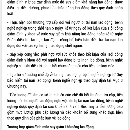
giám định y khoa xác định mức độ suy giảm khả năng lao động, được
điều trị, điều dưỡng, phục hồi chức năng lao động theo quy định pháp
luật.
- Thực hiện bồi thường, trợ cấp đối với người bị tai nạn lao động, bệnh
nghề nghiệp trong thời hạn 5 ngày, kể từ ngày có kết luận của Hội đồng
giám định y khoa về mức suy giảm khả năng lao động hoặc kể từ ngày
Đoàn điều tra tai nạn lao động công bố biên bản điều tra tai nạn lao
động đối với các vụ tai nạn lao động chết người.
- Sắp xếp công việc phù hợp với sức khỏe theo kết luận của Hội đồng
giám định y khoa đối với người lao động bị tai nạn lao động, bệnh nghề
nghiệp sau khi điều trị, phục hồi chức năng nếu còn tiếp tục làm việc.
- Lập hồ sơ hưởng chế độ về tai nạn lao động, bệnh nghề nghiệp từ Quỹ
bảo hiểm tai nạn lao động, bệnh nghề nghiệp theo quy định tại Mục 3
Chương này.
- Tiền lương để làm cơ sở thực hiện các chế độ bồi thường, trợ cấp, tiền
lương trả cho người lao động nghỉ việc do bị tai nạn lao động, bệnh nghề
nghiệp được quy định tại các khoản 3, 4 và 5 Điều này là tiền lương bao
gồm mức lương, phụ cấp lương và các khoản bổ sung khác thực hiện
theo quy định của pháp luật về lao động.
Trường hợp giám định mức suy giảm khả năng lao động