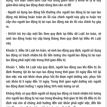
động. Kết luận Giám định của Hội đồng giám định y khoa về tỷ lệ suy
giảm khả năng lao động được dùng làm căn cứ để:
- Người sử dụng lao động bồi thường cho người lao động bị tai nạn lao
động mà không hoàn toàn do lỗi của chính người này gây ra hoặc trợ
cấp cho người lao động bị tai nạn lao động mà do lỗi của chính họ gây
ra.
- BHXH trả trợ cấp một lần theo quy định tại Điều 48 Luật An toàn, vệ
sinh lao động hoặc trợ cấp hàng tháng theo quy định tại Điều 49 Luật
này.
Khoản 3, Điều 38 Luật An toàn, vệ sinh lao động quy định, người sử dụng
lao động có trách nhiệm trả đủ tiền lương cho người lao động bị tai nạn
lao động phải nghỉ việc trong thời gian điều trị.
Khoản 1, Điều 54 Luật này quy định, người lao động sau khi điều trị ổn
định thương tật do tai nạn lao động trong thời gian 30 ngày đầu trở lại
làm việc mà sức khỏe chưa phục hồi thì được nghỉ dưỡng sức, phục hồi
sức khỏe từ 5 ngày đến 10 ngày. Trong thời gian nghỉ dưỡng sức người
lao động được hưởng 1 ngày bằng 30% mức lương cơ sở.
Không thấy có quy định người sử dụng lao động có trách nhiệm trả lương
cho người lao động bị tai nạn trong khoảng thời gian từ khi đã điều trị ổn
định mà còn di chứng ảnh hưởng đến sức khỏe phải nghỉ việc, đến khi