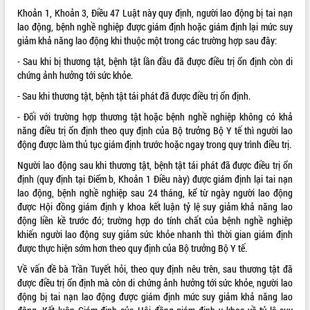
Khoản 1, Khoản 3, Điều 47 Luật này quy định, người lao động bị tai nạn
lao động, bệnh nghề nghiệp được giám định hoặc giám định lại mức suy
giảm khả năng lao động khi thuộc một trong các trường hợp sau đây:
- Sau khi bị thương tật, bệnh tật lần đầu đã được điều trị ổn định còn di
chứng ảnh hưởng tới sức khỏe.
- Sau khi thương tật, bệnh tật tái phát đã được điều trị ổn định.
- Đối với trường hợp thương tật hoặc bệnh nghề nghiệp không có khả
năng điều trị ổn định theo quy định của Bộ trưởng Bộ Y tế thì người lao
động được làm thủ tục giám định trước hoặc ngay trong quy trình điều trị.
Người lao động sau khi thương tật, bệnh tật tái phát đã được điều trị ổn
định (quy định tại Điểm b, Khoản 1 Điều này) được giám định lại tai nạn
lao động, bệnh nghề nghiệp sau 24 tháng, kể từ ngày người lao động
được Hội đồng giám định y khoa kết luận tỷ lệ suy giảm khả năng lao
động liền kề trước đó; trường hợp do tính chất của bệnh nghề nghiệp
khiến người lao động suy giảm sức khỏe nhanh thì thời gian giám định
được thực hiện sớm hơn theo quy định của Bộ trưởng Bộ Y tế.
Về vấn đề bà Trần Tuyết hỏi, theo quy định nêu trên, sau thương tật đã
được điều trị ổn định mà còn di chứng ảnh hưởng tới sức khỏe, người lao
động bị tai nạn lao động được giám định mức suy giảm khả năng lao