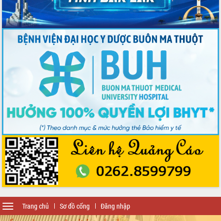
Toggle
Trang chủ
Sơ đồ cổng
Đăng nhập
navigation