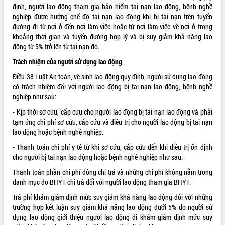
định, người lao động tham gia bảo hiểm tai nạn lao động, bệnh nghề
VIDEO
nghiệp được hưởng chế độ tai nạn lao động khi bị tai nạn trên tuyến
đường đi từ nơi ở đến nơi làm việc hoặc từ nơi làm việc về nơi ở trong
Không có file video nào để phát.
khoảng thời gian và tuyến đường hợp lý và bị suy giảm khả năng lao
động từ 5% trở lên từ tai nạn đó.
ALBUM ẢNH
Trách nhiệm của người sử dụng lao động
Điều 38 Luật An toàn, vệ sinh lao động quy định, người sử dụng lao động
có trách nhiệm đối với người lao động bị tai nạn lao động, bệnh nghề
nghiệp như sau:
- Kịp thời sơ cứu, cấp cứu cho người lao động bị tai nạn lao động và phải
tạm ứng chi phí sơ cứu, cấp cứu và điều trị cho người lao động bị tai nạn
lao động hoặc bệnh nghề nghiệp.
- Thanh toán chi phí y tế từ khi sơ cứu, cấp cứu đến khi điều trị ổn định
LIÊN KẾT WEB
cho người bị tai nạn lao động hoặc bệnh nghề nghiệp như sau:
Thanh toán phần chi phí đồng chi trả và những chi phí không nằm trong
danh mục do BHYT chi trả đối với người lao động tham gia BHYT.
Trả phí khám giám định mức suy giảm khả năng lao động đối với những
THỐNG KÊ TRUY CẬP
trường hợp kết luận suy giảm khả năng lao động dưới 5% do người sử
dụng lao động giới thiệu người lao động đi khám giám định mức suy
Hôm nay:
856