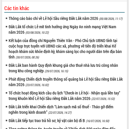
Các tin khác
Thông cáo báo chí về Lễ hội Sầu riêng Đắk Lắk năm 2026
(05/08/2026, 11:17)
Đắk Lắk tổ chức Lễ mít tinh hưởng ứng Ngày An ninh mạng Việt Nam
năm 2026
(03/08/2026, 10:22)
Kết luận của đồng chí Nguyễn Thiên Văn - Phó Chủ tịch UBND tỉnh tại
cuộc họp trực tuyến với UBND các xã, phường về tiến độ triển khai Kế
hoạch khám sức khỏe định kỳ, khám sàng lọc cho người dân trên địa bàn
tỉnh
(30/07/2026, 08:26)
Đắk Lắk ban hành Quy định khung giá cho thuê nhà lưu trú công nhân
trong khu công nghiệp
(29/07/2026, 16:15)
Phát động Chiến dịch truyền thông số quảng bá Lễ hội Sầu riêng Đắk Lắk
năm 2026
(23/07/2026, 16:02)
Tổ chức hoạt động kích cầu du lịch “Check-in Lễ hội - Nhận quà liền tay”
trong khuôn khổ Lễ hội Sầu riêng Đắk Lắk năm 2026
(22/07/2026, 15:53)
Đắk Lắk triển khai Chiến dịch “Làm sạch mã số thuế - Tháo gỡ điểm
nghẽn trong kinh doanh”
(22/07/2026, 14:27)
Đắk Lắk tiếp tục trao trả hồ sơ, kỷ vật cán bộ đi B
(16/07/2026, 16:50)
Tăng cường thông tin, tuyên truyền về “Chiến dịch 500 ngày đêm đẩy