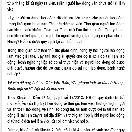
từ 6 tháng kể từ ngày ra viện. Hiện người lao động vẫn chưa trở lại làm
ĐIỂM TIN VĂN BẢN
việc.
Vậy, người sử dụng lao động đã chi trả tiền lương cho người lao động
QUY HOẠCH - KẾ HOẠCH
trong thời gian bị tai nạn đến thời điểm ra viện. Thời gian người lao động
sau khi ra viện không đi làm và đang chờ làm thủ tục giám định y khoa,
đến khi có kết quả giám định thì người sử dụng lao động có phải chi trả
không? Nếu có được quy định tại văn bản nào?
Trong thời gian chờ làm thủ tục giám định, công ty nơi người lao động
làm việc giải thể. Vậy thủ tục giải quyết chế độ BHXH do tai nạn lao
động, bệnh nghề nghiệp sẽ do ai thực hiện và người lao động có được
giải quyết hưởng chế độ trợ cấp BHXH do tai nạn lao động, bệnh nghề
nghiệp?
Về vấn đề này, Luật sư Trần Văn Toàn, Văn phòng luật sư Khánh Hưng -
Đoàn luật sư Hà Nội trả lời như sau:
Theo Khoản 2, Điều 12 Nghị định số
45/2013/ NĐ-CP
quy định chi tiết
một số điều của Bộ luật Lao động về thời giờ làm việc, thời giờ nghỉ ngơi
và an toàn lao động, vệ sinh lao động thì, tai nạn được coi là tai nạn lao
động là tai nạn xảy ra tại địa điểm và thời gian hợp lý khi người lao động
đi từ nơi ở đến nơi làm việc, từ nơi làm việc về nơi ở.
Điểm c, Khoản 1 và Khoản 2, Điều 45
Luật An toàn, vệ sinh lao động
quy