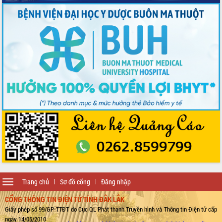
Toggle
Trang chủ
Sơ đồ cổng
Đăng nhập
navigation
CỔNG THÔNG TIN ĐIỆN TỬ TỈNH ĐẮK LẮK
Giấy phép số 99/GP-TTĐT do Cục QL Phát thanh Truyền hình và Thông tin Điện tử cấp
ngày 14/05/2010