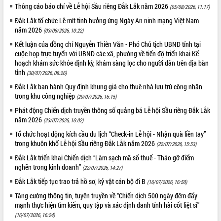
Thông cáo báo chí về Lễ hội Sầu riêng Đắk Lắk năm 2026
Tất cả:
66103565
(05/08/2026, 11:17)
Đắk Lắk tổ chức Lễ mít tinh hưởng ứng Ngày An ninh mạng Việt Nam
năm 2026
(03/08/2026, 10:22)
Kết luận của đồng chí Nguyễn Thiên Văn - Phó Chủ tịch UBND tỉnh tại
cuộc họp trực tuyến với UBND các xã, phường về tiến độ triển khai Kế
hoạch khám sức khỏe định kỳ, khám sàng lọc cho người dân trên địa bàn
tỉnh
(30/07/2026, 08:26)
Đắk Lắk ban hành Quy định khung giá cho thuê nhà lưu trú công nhân
trong khu công nghiệp
(29/07/2026, 16:15)
Phát động Chiến dịch truyền thông số quảng bá Lễ hội Sầu riêng Đắk Lắk
năm 2026
(23/07/2026, 16:02)
Tổ chức hoạt động kích cầu du lịch “Check-in Lễ hội - Nhận quà liền tay”
trong khuôn khổ Lễ hội Sầu riêng Đắk Lắk năm 2026
(22/07/2026, 15:53)
Đắk Lắk triển khai Chiến dịch “Làm sạch mã số thuế - Tháo gỡ điểm
nghẽn trong kinh doanh”
(22/07/2026, 14:27)
Đắk Lắk tiếp tục trao trả hồ sơ, kỷ vật cán bộ đi B
(16/07/2026, 16:50)
Tăng cường thông tin, tuyên truyền về “Chiến dịch 500 ngày đêm đẩy
mạnh thực hiện tìm kiếm, quy tập và xác định danh tính hài cốt liệt sĩ”
(16/07/2026, 16:24)