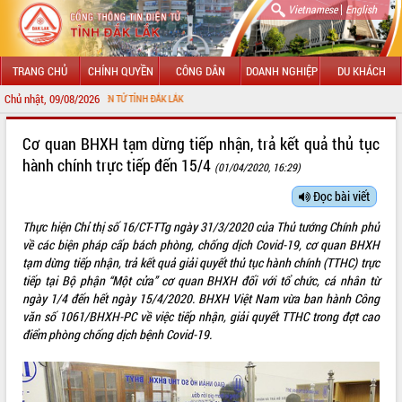
|
Vietnamese
English
TRANG CHỦ
CHÍNH QUYỀN
CÔNG DÂN
DOANH NGHIỆP
DU KHÁCH
Chủ nhật, 09/08/2026
ÔNG TIN ĐIỆN TỬ TỈNH ĐẮK LẮK
GIỚI THIỆU
Cơ quan BHXH tạm dừng tiếp nhận, trả kết quả thủ tục
hành chính trực tiếp đến 15/4
(01/04/2020, 16:29)
LÃNH ĐẠO UBND TỈNH
Đọc bài viết
TIN TỨC SỰ KIỆN
Thực hiện Chỉ thị số 16/CT-TTg ngày 31/3/2020 của Thủ tướng Chính phủ
SỞ, BAN, NGÀNH
về các biện pháp cấp bách phòng, chống dịch Covid-19, cơ quan BHXH
tạm dừng tiếp nhận, trả kết quả giải quyết thủ tục hành chính (TTHC) trực
UBND CÁC XÃ, PHƯỜNG
tiếp tại Bộ phận “Một cửa” cơ quan BHXH đối với tổ chức, cá nhân từ
ngày 1/4 đến hết ngày 15/4/2020. BHXH Việt Nam vừa ban hành Công
văn số 1061/BHXH-PC về việc tiếp nhận, giải quyết TTHC trong đợt cao
THÔNG TIN CHỈ ĐẠO ĐIỀU HÀNH
điểm phòng chống dịch bệnh Covid-19.
HỆ THỐNG VĂN BẢN
VĂN BẢN HĐND TỈNH