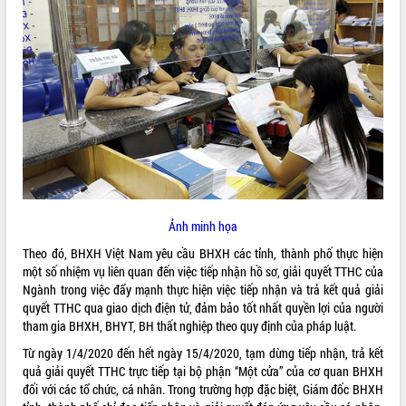
ĐIỂM TIN VĂN BẢN
QUY HOẠCH - KẾ HOẠCH
Ảnh minh họa
Theo đó, BHXH Việt Nam yêu cầu BHXH các tỉnh, thành phố thực hiện
một số nhiệm vụ liên quan đến việc tiếp nhận hồ sơ, giải quyết TTHC của
Ngành trong việc đẩy mạnh thực hiện việc tiếp nhận và trả kết quả giải
quyết TTHC qua giao dịch điện tử, đảm bảo tốt nhất quyền lợi của người
tham gia BHXH, BHYT, BH thất nghiệp theo quy định của pháp luật.
Từ ngày 1/4/2020 đến hết ngày 15/4/2020, tạm dừng tiếp nhận, trả kết
quả giải quyết TTHC trực tiếp tại bộ phận “Một cửa” của cơ quan BHXH
đối với các tổ chức, cá nhân. Trong trường hợp đặc biệt, Giám đốc BHXH