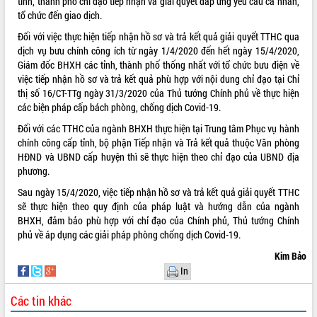
tỉnh, thành phố chỉ đạo tiếp nhận và giải quyết đáp ứng yêu cầu cá nhân,
tổ chức đến giao dịch.
VIDEO
Đối với việc thực hiện tiếp nhận hồ sơ và trả kết quả giải quyết TTHC qua
Không có file video nào để phát.
dịch vụ bưu chính công ích từ ngày 1/4/2020 đến hết ngày 15/4/2020,
Giám đốc BHXH các tỉnh, thành phố thống nhất với tổ chức bưu điện về
ALBUM ẢNH
việc tiếp nhận hồ sơ và trả kết quả phù hợp với nội dung chỉ đạo tại Chỉ
thị số 16/CT-TTg ngày 31/3/2020 của Thủ tướng Chính phủ về thực hiện
các biện pháp cấp bách phòng, chống dịch Covid-19.
Đối với các TTHC của ngành BHXH thực hiện tại Trung tâm Phục vụ hành
chính công cấp tỉnh, bộ phận Tiếp nhận và Trả kết quả thuộc Văn phòng
HĐND và UBND cấp huyện thì sẽ thực hiện theo chỉ đạo của UBND địa
phương.
Sau ngày 15/4/2020, việc tiếp nhận hồ sơ và trả kết quả giải quyết TTHC
sẽ thực hiện theo quy định của pháp luật và hướng dẫn của ngành
LIÊN KẾT WEB
BHXH, đảm bảo phù hợp với chỉ đạo của Chính phủ, Thủ tướng Chính
phủ về áp dụng các giải pháp phòng chống dịch Covid-19.
Kim Bảo
In
THỐNG KÊ TRUY CẬP
Các tin khác
Hôm nay:
17897