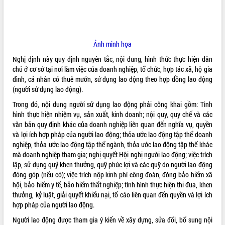
ĐIỂM TIN VĂN BẢN
QUY HOẠCH - KẾ HOẠCH
Ảnh minh họa
Nghị định này quy định nguyên tắc, nội dung, hình thức thực hiện dân
chủ ở cơ sở tại nơi làm việc của doanh nghiệp, tổ chức, hợp tác xã, hộ gia
đình, cá nhân có thuê mướn, sử dụng lao động theo hợp đồng lao động
(người sử dụng lao động).
Trong đó, nội dung người sử dụng lao động phải công khai gồm: Tình
hình thực hiện nhiệm vụ, sản xuất, kinh doanh; nội quy, quy chế và các
văn bản quy định khác của doanh nghiệp liên quan đến nghĩa vụ, quyền
và lợi ích hợp pháp của người lao động; thỏa ước lao động tập thể doanh
nghiệp, thỏa ước lao động tập thể ngành, thỏa ước lao động tập thể khác
mà doanh nghiệp tham gia; nghị quyết Hội nghị người lao động; việc trích
lập, sử dụng quỹ khen thưởng, quỹ phúc lợi và các quỹ do người lao động
đóng góp (nếu có); việc trích nộp kinh phí công đoàn, đóng bảo hiểm xã
hội, bảo hiểm y tế, bảo hiểm thất nghiệp; tình hình thực hiện thi đua, khen
thưởng, kỷ luật, giải quyết khiếu nại, tố cáo liên quan đến quyền và lợi ích
hợp pháp của người lao động.
Người lao động được tham gia ý kiến về xây dựng, sửa đổi, bổ sung nội