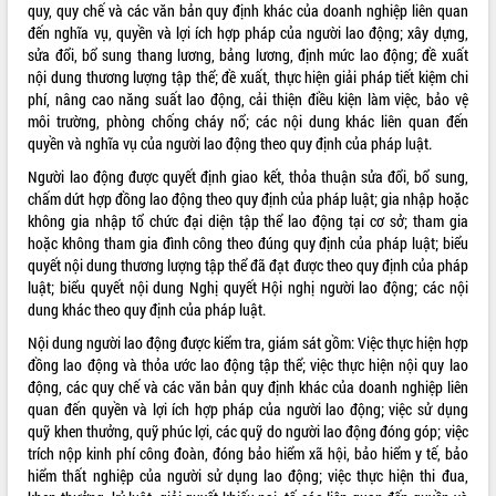
quy, quy chế và các văn bản quy định khác của doanh nghiệp liên quan
VIDEO
đến nghĩa vụ, quyền và lợi ích hợp pháp của người lao động; xây dựng,
sửa đổi, bổ sung thang lương, bảng lương, định mức lao động; đề xuất
Không có file video nào để phát.
nội dung thương lượng tập thể; đề xuất, thực hiện giải pháp tiết kiệm chi
phí, nâng cao năng suất lao động, cải thiện điều kiện làm việc, bảo vệ
ALBUM ẢNH
môi trường, phòng chống cháy nổ; các nội dung khác liên quan đến
quyền và nghĩa vụ của người lao động theo quy định của pháp luật.
Người lao động được quyết định giao kết, thỏa thuận sửa đổi, bổ sung,
chấm dứt hợp đồng lao động theo quy định của pháp luật; gia nhập hoặc
không gia nhập tổ chức đại diện tập thể lao động tại cơ sở; tham gia
hoặc không tham gia đình công theo đúng quy định của pháp luật; biểu
quyết nội dung thương lượng tập thể đã đạt được theo quy định của pháp
luật; biểu quyết nội dung Nghị quyết Hội nghị người lao động; các nội
dung khác theo quy định của pháp luật.
LIÊN KẾT WEB
Nội dung người lao động được kiểm tra, giám sát gồm: Việc thực hiện hợp
đồng lao động và thỏa ước lao động tập thể; việc thực hiện nội quy lao
động, các quy chế và các văn bản quy định khác của doanh nghiệp liên
quan đến quyền và lợi ích hợp pháp của người lao động; việc sử dụng
quỹ khen thưởng, quỹ phúc lợi, các quỹ do người lao động đóng góp; việc
THỐNG KÊ TRUY CẬP
trích nộp kinh phí công đoàn, đóng bảo hiểm xã hội, bảo hiểm y tế, bảo
hiểm thất nghiệp của người sử dụng lao động; việc thực hiện thi đua,
Hôm nay:
17611