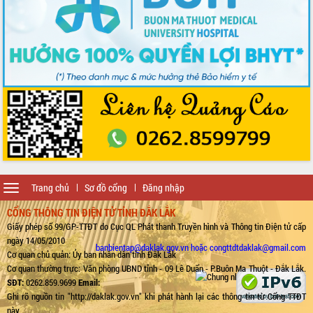
Toggle
Trang chủ
Sơ đồ cổng
Đăng nhập
navigation
CỔNG THÔNG TIN ĐIỆN TỬ TỈNH ĐẮK LẮK
Giấy phép số 99/GP-TTĐT do Cục QL Phát thanh Truyền hình và Thông tin Điện tử cấp
ngày 14/05/2010
banbientap@daklak.gov.vn hoặc congttdtdaklak@gmail.com
Cơ quan chủ quản: Ủy ban nhân dân tỉnh Đắk Lắk
Cơ quan thường trực: Văn phòng UBND tỉnh - 09 Lê Duẩn - P.Buôn Ma Thuột - Đắk Lắk.
SĐT:
0262.859.9699
Email:
Ghi rõ nguồn tin "http://daklak.gov.vn" khi phát hành lại các thông tin từ Cổng TTĐT
này