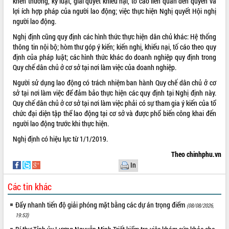
khen thưởng, kỷ luật, giải quyết khiếu nại, tố cáo liên quan đến quyền và
Tất cả:
66103279
lợi ích hợp pháp của người lao động; việc thực hiện Nghị quyết Hội nghị
người lao động.
Nghị định cũng quy định các hình thức thực hiện dân chủ khác: Hệ thống
thông tin nội bộ; hòm thư góp ý kiến; kiến nghị, khiếu nại, tố cáo theo quy
định của pháp luật; các hình thức khác do doanh nghiệp quy định trong
Quy chế dân chủ ở cơ sở tại nơi làm việc của doanh nghiệp.
Người sử dụng lao động có trách nhiệm ban hành Quy chế dân chủ ở cơ
sở tại nơi làm việc để đảm bảo thực hiện các quy định tại Nghị định này.
Quy chế dân chủ ở cơ sở tại nơi làm việc phải có sự tham gia ý kiến của tổ
chức đại diện tập thể lao động tại cơ sở và được phổ biến công khai đến
người lao động trước khi thực hiện.
Nghị định có hiệu lực từ 1/1/2019.
Theo chinhphu.vn
In
Các tin khác
Đẩy nhanh tiến độ giải phóng mặt bằng các dự án trọng điểm
(08/08/2026,
19:53)