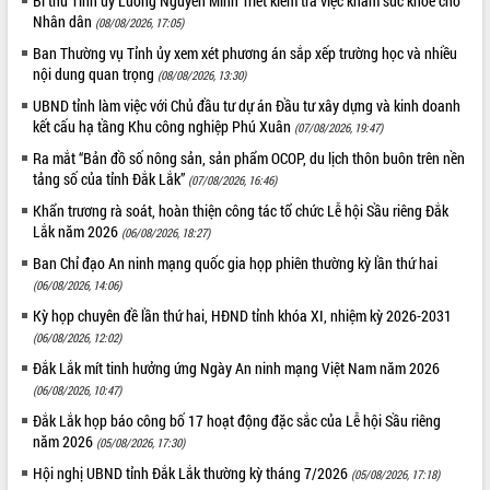
Bí thư Tỉnh ủy Lương Nguyễn Minh Triết kiểm tra việc khám sức khỏe cho
Nhân dân
(08/08/2026, 17:05)
Ban Thường vụ Tỉnh ủy xem xét phương án sắp xếp trường học và nhiều
nội dung quan trọng
(08/08/2026, 13:30)
UBND tỉnh làm việc với Chủ đầu tư dự án Đầu tư xây dựng và kinh doanh
kết cấu hạ tầng Khu công nghiệp Phú Xuân
(07/08/2026, 19:47)
Ra mắt “Bản đồ số nông sản, sản phẩm OCOP, du lịch thôn buôn trên nền
tảng số của tỉnh Đắk Lắk”
(07/08/2026, 16:46)
Khẩn trương rà soát, hoàn thiện công tác tổ chức Lễ hội Sầu riêng Đắk
Lắk năm 2026
(06/08/2026, 18:27)
Ban Chỉ đạo An ninh mạng quốc gia họp phiên thường kỳ lần thứ hai
(06/08/2026, 14:06)
Kỳ họp chuyên đề lần thứ hai, HĐND tỉnh khóa XI, nhiệm kỳ 2026-2031
(06/08/2026, 12:02)
Đắk Lắk mít tinh hưởng ứng Ngày An ninh mạng Việt Nam năm 2026
(06/08/2026, 10:47)
Đắk Lắk họp báo công bố 17 hoạt động đặc sắc của Lễ hội Sầu riêng
năm 2026
(05/08/2026, 17:30)
Hội nghị UBND tỉnh Đắk Lắk thường kỳ tháng 7/2026
(05/08/2026, 17:18)