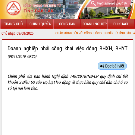
|
Vietnamese
English
TRANG CHỦ
CHÍNH QUYỀN
CÔNG DÂN
DOANH NGHIỆP
DU KHÁCH
Chủ nhật, 09/08/2026
CHÀO MỪNG ĐẾN VỚI CỔNG THÔNG TIN ĐIỆN TỬ TỈNH ĐẮK LẮK
GIỚI THIỆU
Doanh nghiệp phải công khai việc đóng BHXH, BHYT
(09/11/2018, 09:26)
LÃNH ĐẠO UBND TỈNH
Đọc bài viết
TIN TỨC SỰ KIỆN
Chính phủ vừa ban hành Nghị định
149/2018/NĐ-CP
quy định chi tiết
SỞ, BAN, NGÀNH
khoản 3 Điều 63 của Bộ luật lao động về thực hiện quy chế dân chủ ở cơ
sở tại nơi làm việc.
UBND CÁC XÃ, PHƯỜNG
THÔNG TIN CHỈ ĐẠO ĐIỀU HÀNH
HỆ THỐNG VĂN BẢN
VĂN BẢN HĐND TỈNH