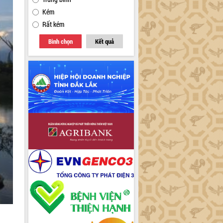
Kém
Rất kém
Bình chọn
Kết quả