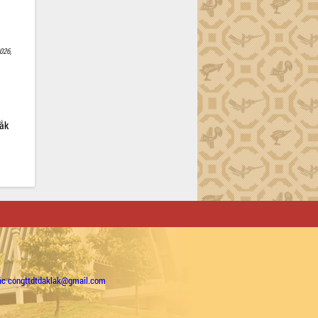
026,
Lắk
ặc congttdtdaklak@gmail.com