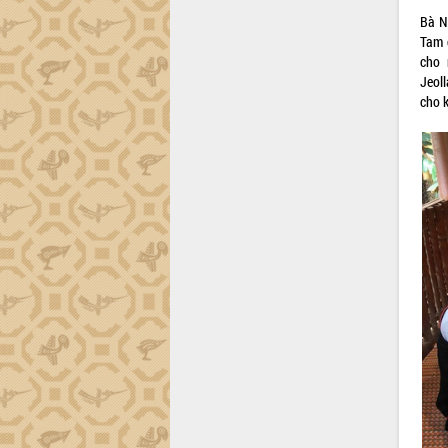
Bà N
Tam 
cho 
Jeol
cho 