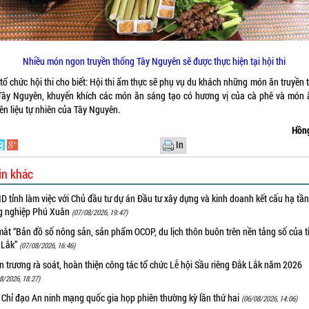
Nhiều món ngon truyền thống Tây Nguyên sẽ được thực hiện tại hội thi
tổ chức hội thi cho biết: Hội thi ẩm thực sẽ phụ vụ du khách những món ăn truyền 
Tây Nguyên, khuyến khích các món ăn sáng tạo có hương vị của cà phê và món 
ên liệu tự nhiên của Tây Nguyên.
Hồn
In
in khác
 tỉnh làm việc với Chủ đầu tư dự án Đầu tư xây dựng và kinh doanh kết cấu hạ tầ
g nghiệp Phú Xuân
(07/08/2026, 19:47)
ắt “Bản đồ số nông sản, sản phẩm OCOP, du lịch thôn buôn trên nền tảng số của t
 Lắk”
(07/08/2026, 16:46)
 trương rà soát, hoàn thiện công tác tổ chức Lễ hội Sầu riêng Đắk Lắk năm 2026
8/2026, 18:27)
 Chỉ đạo An ninh mạng quốc gia họp phiên thường kỳ lần thứ hai
(06/08/2026, 14:06)