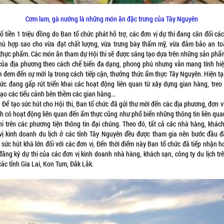
Cơm lam, gà nướng là những món ăn đặc trưng của Tây Nguyên
ố tiền 1 triệu đồng do Ban tổ chức phát hỗ trợ, các đơn vị dự thi đang cân đối c
hù hợp sao cho vừa đạt chất lượng, vừa trưng bày thẩm mỹ, vừa đảm bảo an to
 thực phẩm. Các món ăn tham dự Hội thi sẽ được sáng tạo dựa trên những sản phẩ
của địa phương theo cách chế biến đa dạng, phong phú nhưng vẫn mang tính hiệ
 đem đến sự mới lạ trong cách tiếp cận, thưởng thức ẩm thực Tây Nguyên. Hiện tạ
hức đang gấp rút triển khai các hoạt động liên quan từ xây dựng gian hàng, treo
tạo các tiểu cảnh bên thềm các gian hàng...
ạo sức hút cho Hội thi, Ban tổ chức đã gửi thư mời đến các địa phương, đơn vị
h có hoạt động liên quan đến ẩm thực cũng như phổ biến những thông tin liên qua
thi trên các phương tiện thông tin đại chúng. Theo đó, tất cả các nhà hàng, khách
vị kinh doanh du lịch ở các tỉnh Tây Nguyên đều được tham gia nên bước đầu đ
 sức hút khá lớn đối với các đơn vị. Đến thời điểm này Ban tổ chức đã tiếp nhận h
đăng ký dự thi của các đơn vị kinh doanh nhà hàng, khách sạn, công ty du lịch trê
ác tỉnh Gia Lai, Kon Tum, Đắk Lắk.