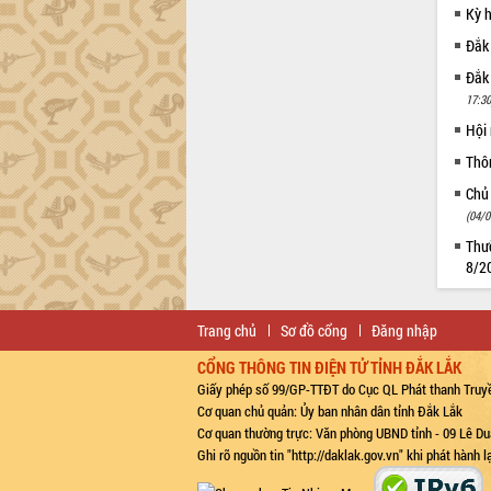
Kỳ 
Đắk
Đắk
17:30
Hội
Thô
Chủ
(04/0
Thườ
8/2
Trang chủ
Sơ đồ cổng
Đăng nhập
CỔNG THÔNG TIN ĐIỆN TỬ TỈNH ĐẮK LẮK
Giấy phép số 99/GP-TTĐT do Cục QL Phát thanh Truyề
Cơ quan chủ quản: Ủy ban nhân dân tỉnh Đắk Lắk
Cơ quan thường trực: Văn phòng UBND tỉnh - 09 Lê Du
Ghi rõ nguồn tin "http://daklak.gov.vn" khi phát hành 