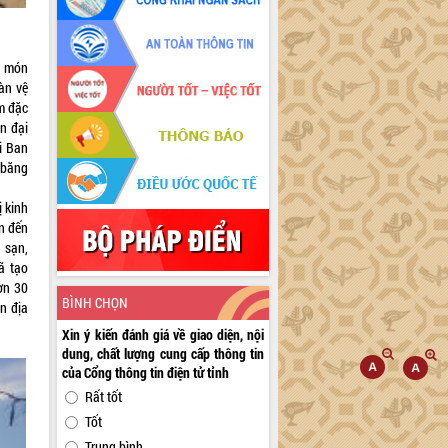
ác món
àn vệ
m đặc
n đại
i Ban
 băng
 kinh
n đến
 sạn,
ã tạo
ơn 30
BÌNH CHỌN
n địa
Xin ý kiến đánh giá về giao diện, nội
dung, chất lượng cung cấp thông tin
của Cổng thông tin điện tử tỉnh
Rất tốt
Tốt
Trung bình