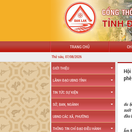
TRANG CHỦ
CH
Thứ sáu, 07/08/2026
GIỚI THIỆU
Hội
phê
LÃNH ĐẠO UBND TỈNH
TIN TỨC SỰ KIỆN
du l
SỞ, BAN, NGÀNH
suốt
đầu 
UBND CÁC XÃ, PHƯỜNG
Hội 
THÔNG TIN CHỈ ĐẠO ĐIỀU HÀNH
Ẩm t