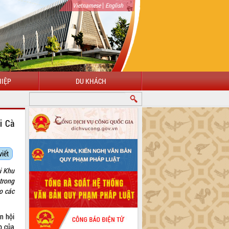
|
Vietnamese
English
IỆP
DU KHÁCH
i Cà
viết
i Khu
trong
o các
n hội
p của