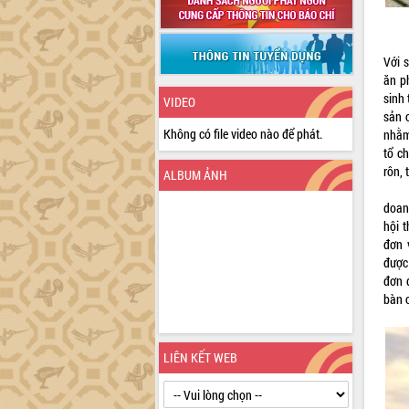
Với s
ăn p
sinh
VIDEO
sản 
Không có file video nào để phát.
nhằm
tổ c
rôn, 
ALBUM ẢNH
Để t
doan
hội 
đơn 
được
đơn 
bàn c
LIÊN KẾT WEB