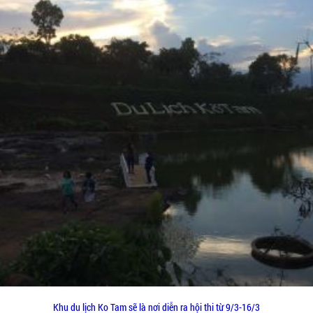
Khu du lịch Ko Tam sẽ là nơi diễn ra hội thi từ 9/3-16/3