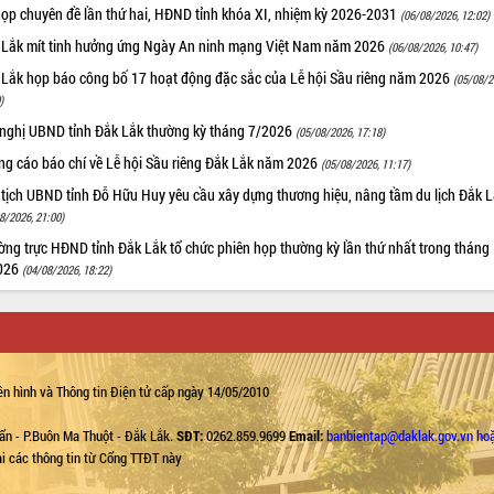
họp chuyên đề lần thứ hai, HĐND tỉnh khóa XI, nhiệm kỳ 2026-2031
(06/08/2026, 12:02)
 Lắk mít tinh hưởng ứng Ngày An ninh mạng Việt Nam năm 2026
(06/08/2026, 10:47)
 Lắk họp báo công bố 17 hoạt động đặc sắc của Lễ hội Sầu riêng năm 2026
(05/08/2
)
 nghị UBND tỉnh Đắk Lắk thường kỳ tháng 7/2026
(05/08/2026, 17:18)
ng cáo báo chí về Lễ hội Sầu riêng Đắk Lắk năm 2026
(05/08/2026, 11:17)
 tịch UBND tỉnh Đỗ Hữu Huy yêu cầu xây dựng thương hiệu, nâng tầm du lịch Đắk 
8/2026, 21:00)
ng trực HĐND tỉnh Đắk Lắk tổ chức phiên họp thường kỳ lần thứ nhất trong tháng
026
(04/08/2026, 18:22)
n hình và Thông tin Điện tử cấp ngày 14/05/2010
ẩn - P.Buôn Ma Thuột - Đắk Lắk.
SĐT:
0262.859.9699
Email:
banbientap@daklak.gov.vn ho
lại các thông tin từ Cổng TTĐT này