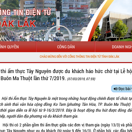
ÍNH QUYỀN
CÔNG DÂN
DOANH NGH
CHÀO MỪNG ĐẾN VỚI CỔNG THÔNG TIN ĐIỆN TỬ TỈNH ĐẮK LẮK
 thi ẩm thực Tây Nguyên được du khách háo hức chờ tại Lễ hộ
 Buôn Ma Thuột lần thứ 7/2019.
(07/03/2019, 07:59)
Đọc bài 
Hội thi Ẩm thực Tây Nguyên là một trong những hoạt động chính được tổ chức tạ
ịch sinh thái văn hóa cộng đồng Ko Tam (phường Tân Hòa, TP. Buôn Ma Thuột) 
 thời gian diễn ra lễ hội từ 9-16/3/2019. Đây là hoạt động thu hút được đông đả
bếp, người dân địa phương và du khách tham gia.
thi có 2 phần gồm thi ẩm thực giữa các đơn vị tham gia (ngày 13/3) và phầ
hực Tây Nguyên phục vụ du khách (từ ngày 9 đến 16/3). Ở phần hội, các đầu bế