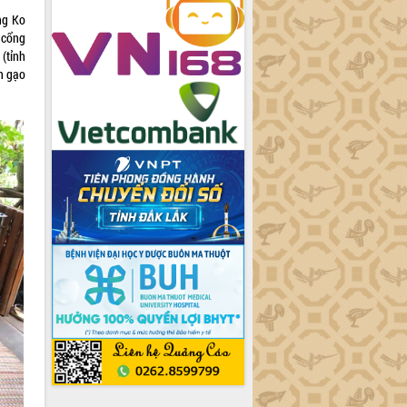
ng Ko
 cổng
(tỉnh
h gạo