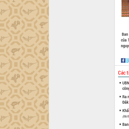
Ban 
của 
nguy
Các t
UBND
côn
Ra m
Đắk
Khẩn
(06/0
Ban