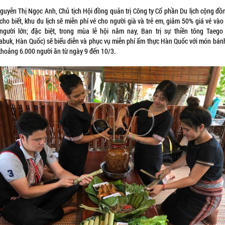
guyễn Thị Ngọc Anh, Chủ tịch Hội đồng quản trị Công ty Cổ phần Du lịch cộng đồ
cho biết, khu du lịch sẽ miễn phí vé cho người già và trẻ em, giảm 50% giá vé vào
người lớn; đặc biệt, trong mùa lễ hội năm nay, Ban trị sự thiền tông Taego 
labuk, Hàn Quốc) sẽ biểu diễn và phục vụ miễn phí ẩm thực Hàn Quốc với món bán
khoảng 6.000 người ăn từ ngày 9 đến 10/3.