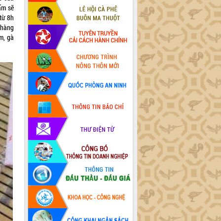
ẩm sẽ
từ 8h
 hàng
m, gà