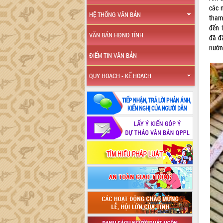
các 
HỆ THỐNG VĂN BẢN
tham
đến 
VĂN BẢN HĐND TỈNH
đã đ
nướn
ĐIỂM TIN VĂN BẢN
QUY HOẠCH - KẾ HOẠCH