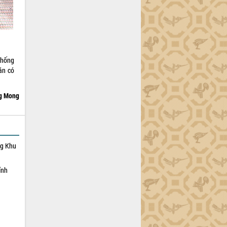
thống
ăn có
g Mong
ng Khu
ỉnh