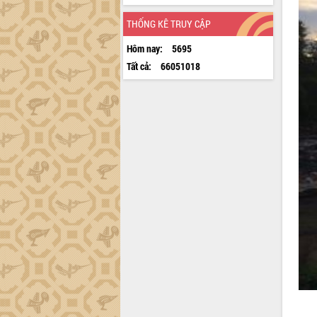
THỐNG KÊ TRUY CẬP
Hôm nay:
5695
Tất cả:
66051018