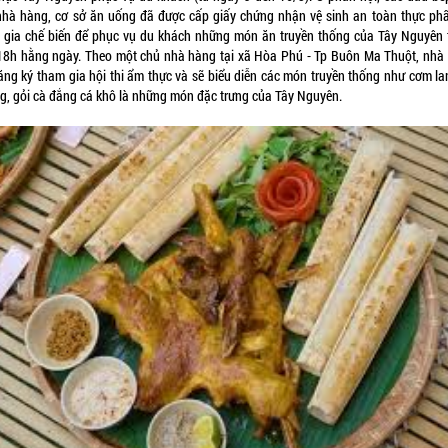
nhà hàng, cơ sở ăn uống đã được cấp giấy chứng nhận vệ sinh an toàn thực ph
 gia chế biến để phục vụ du khách những món ăn truyền thống của Tây Nguyên 
18h hằng ngày. Theo một chủ nhà hàng tại xã Hòa Phú - Tp Buôn Ma Thuột, nhà
ăng ký tham gia hội thi ẩm thực và sẽ biểu diễn các món truyền thống như cơm la
g, gỏi cà đắng cá khô là những món đặc trưng của Tây Nguyên.