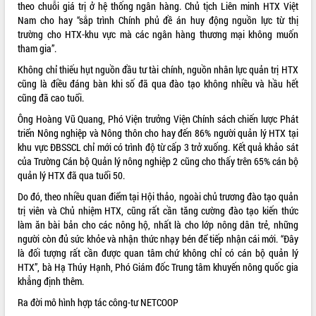
theo chuỗi giá trị ở hệ thống ngân hàng. Chủ tịch Liên minh HTX Việt
Tất cả:
66078783
Nam cho hay “sắp trình Chính phủ đề án huy động nguồn lực từ thị
trường cho HTX-khu vực mà các ngân hàng thương mại không muốn
tham gia”.
Không chỉ thiếu hụt nguồn đầu tư tài chính, nguồn nhân lực quản trị HTX
cũng là điều đáng bàn khi số đã qua đào tạo không nhiều và hầu hết
cũng đã cao tuổi.
Ông Hoàng Vũ Quang, Phó Viện trưởng Viện Chính sách chiến lược Phát
triển Nông nghiệp và Nông thôn cho hay đến 86% người quản lý HTX tại
khu vực ĐBSSCL chỉ mới có trình độ từ cấp 3 trở xuống. Kết quả khảo sát
của Trường Cán bộ Quản lý nông nghiệp 2 cũng cho thấy trên 65% cán bộ
quản lý HTX đã qua tuổi 50.
Do đó, theo nhiều quan điểm tại Hội thảo, ngoài chủ trương đào tạo quản
trị viên và Chủ nhiệm HTX, cũng rất cần tăng cường đào tạo kiến thức
làm ăn bài bản cho các nông hộ, nhất là cho lớp nông dân trẻ, những
người còn đủ sức khỏe và nhận thức nhạy bén để tiếp nhận cái mới. “Đây
là đối tượng rất cần được quan tâm chứ không chỉ có cán bộ quản lý
HTX”, bà Hạ Thúy Hạnh, Phó Giám đốc Trung tâm khuyến nông quốc gia
khẳng định thêm.
Ra đời mô hình hợp tác công-tư NETCOOP