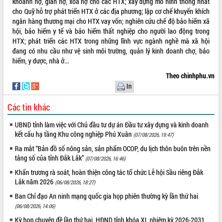
khoanh nợ, giãn nợ, xóa nợ cho các HTX; xây dựng mô hình thống nhất
cho Quỹ hỗ trợ phát triển HTX ở các địa phương; lập cơ chế khuyến khích
ngân hàng thương mại cho HTX vay vốn; nghiên cứu chế độ bảo hiểm xã
hội, bảo hiểm y tế và bảo hiểm thất nghiệp cho người lao động trong
HTX; phát triển các HTX trong những lĩnh vực ngành nghề mà xã hội
đang có nhu cầu như vệ sinh môi trường, quản lý kinh doanh chợ, bảo
hiểm, y dược, nhà ở...
Theo chinhphu.vn
In
Các tin khác
UBND tỉnh làm việc với Chủ đầu tư dự án Đầu tư xây dựng và kinh doanh
kết cấu hạ tầng Khu công nghiệp Phú Xuân
(07/08/2026, 19:47)
Ra mắt “Bản đồ số nông sản, sản phẩm OCOP, du lịch thôn buôn trên nền
tảng số của tỉnh Đắk Lắk”
(07/08/2026, 16:46)
Khẩn trương rà soát, hoàn thiện công tác tổ chức Lễ hội Sầu riêng Đắk
Lắk năm 2026
(06/08/2026, 18:27)
Ban Chỉ đạo An ninh mạng quốc gia họp phiên thường kỳ lần thứ hai
(06/08/2026, 14:06)
Kỳ họp chuyên đề lần thứ hai, HĐND tỉnh khóa XI, nhiệm kỳ 2026-2031