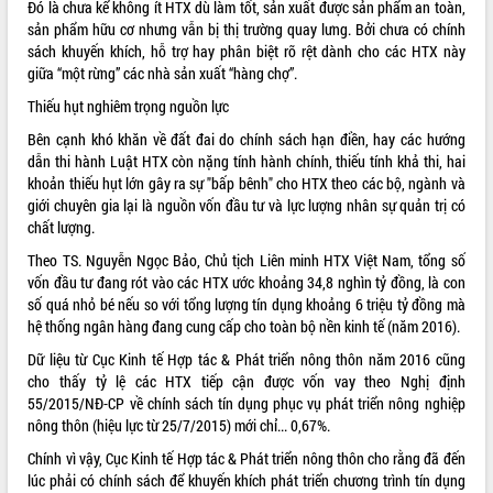
Đó là chưa kể không ít HTX dù làm tốt, sản xuất được sản phẩm an toàn,
sản phẩm hữu cơ nhưng vẫn bị thị trường quay lưng. Bởi chưa có chính
VIDEO
sách khuyến khích, hỗ trợ hay phân biệt rõ rệt dành cho các HTX này
Không có file video nào để phát.
giữa “một rừng” các nhà sản xuất “hàng chợ”.
Thiếu hụt nghiêm trọng nguồn lực
ALBUM ẢNH
Bên cạnh khó khăn về đất đai do chính sách hạn điền, hay các hướng
dẫn thi hành Luật HTX còn nặng tính hành chính, thiếu tính khả thi, hai
khoản thiếu hụt lớn gây ra sự "bấp bênh" cho HTX theo các bộ, ngành và
giới chuyên gia lại là nguồn vốn đầu tư và lực lượng nhân sự quản trị có
chất lượng.
Theo TS. Nguyễn Ngọc Bảo, Chủ tịch Liên minh HTX Việt Nam, tổng số
vốn đầu tư đang rót vào các HTX ước khoảng 34,8 nghìn tỷ đồng, là con
số quá nhỏ bé nếu so với tổng lượng tín dụng khoảng 6 triệu tỷ đồng mà
hệ thống ngân hàng đang cung cấp cho toàn bộ nền kinh tế (năm 2016).
LIÊN KẾT WEB
Dữ liệu từ Cục Kinh tế Hợp tác & Phát triển nông thôn năm 2016 cũng
cho thấy tỷ lệ các HTX tiếp cận được vốn vay theo Nghị định
55/2015/NĐ-CP về chính sách tín dụng phục vụ phát triển nông nghiệp
nông thôn (hiệu lực từ 25/7/2015) mới chỉ... 0,67%.
THỐNG KÊ TRUY CẬP
Chính vì vậy, Cục Kinh tế Hợp tác & Phát triển nông thôn cho rằng đã đến
lúc phải có chính sách để khuyến khích phát triển chương trình tín dụng
Hôm nay:
33460