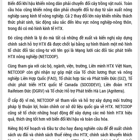
Biến đổi khí hậu khiến nông dân phải chuyển đổi cây trồng vật nuôi. Toàn
cầu hóa cũng khiến nông dân phải chuyển đổi tư duy từ sản xuất nông
nghiệp sang kinh tế nông nghiệp. Cả 2 thay đổi lớn này khiến nhiều thách
thức phát sinh, tác động sâu sắc đến khu vực nông nghiệp-nông thôn,
trong đó có mô hình kinh tế HTX.
Đó cũng chính là lý do mà tất cả những đề xuất và kiến nghị xây dựng
chính sách hỗ trợ HTX đã được chốt lại bằng sự hình thành một mô hình
tổ chức đối tác công-tư với tên gọi là Mạng lưới các đối tác phát triển
HTX nông nghiệp (NETCOOP).
Cùng tham gia với các bộ, ngành, viện, trường, Liên minh HTX Việt Nam,
NETCOOP còn ghi nhận sự góp mặt của Tổ chức lương thực và nông
nghiệp Liên Hợp Quốc (FAO), Tổ chức hợp tác và Phát triển Đức (GIZ), Tổ
chức phát triển HTX quốc tế Canada (SOCODEVI), Liên đoàn HTX
Raifeisen Đức (DGRV) và Tổ chức Hỗ trợ Phát triển Hà Lan (Agriterra).
Ở cấp độ vĩ mô, NETCOOP sẽ tham vấn và hỗ trợ xây dựng môi trường
pháp lý thuận lợi, hoàn chỉnh cơ sở dữ liệu quốc gia về HTX. NETCOOP
cũng sẽ tổ chức những hoạt động để xây dựng các mô hình HTX hiệu
quả, thích ứng tốt hơn với biến đổi khí hậu và toàn cầu hóa.
Riêng Bộ Kế hoạch và Đầu tư cho hay đang nghiên cứu để đề xuất chính
sách ưu đãi và chính sách thuế riêng cho HTX; chính sách khuyến khích