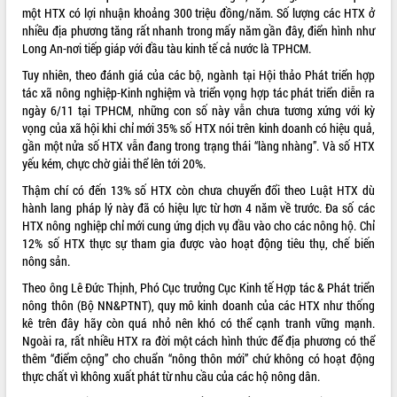
một HTX có lợi nhuận khoảng 300 triệu đồng/năm. Số lượng các HTX ở
ĐIỂM TIN VĂN BẢN
nhiều địa phương tăng rất nhanh trong mấy năm gần đây, điển hình như
Long An-nơi tiếp giáp với đầu tàu kinh tế cả nước là TPHCM.
QUY HOẠCH - KẾ HOẠCH
Tuy nhiên, theo đánh giá của các bộ, ngành tại Hội thảo Phát triển hợp
tác xã nông nghiệp-Kinh nghiệm và triển vọng hợp tác phát triển diễn ra
ngày 6/11 tại TPHCM, những con số này vẫn chưa tương xứng với kỳ
vọng của xã hội khi chỉ mới 35% số HTX nói trên kinh doanh có hiệu quả,
gần một nửa số HTX vẫn đang trong trạng thái “làng nhàng”. Và số HTX
yếu kém, chực chờ giải thể lên tới 20%.
Thậm chí có đến 13% số HTX còn chưa chuyển đổi theo Luật HTX dù
hành lang pháp lý này đã có hiệu lực từ hơn 4 năm về trước. Đa số các
HTX nông nghiệp chỉ mới cung ứng dịch vụ đầu vào cho các nông hộ. Chỉ
12% số HTX thực sự tham gia được vào hoạt động tiêu thụ, chế biến
nông sản.
Theo ông Lê Đức Thịnh, Phó Cục trưởng Cục Kinh tế Hợp tác & Phát triển
nông thôn (Bộ NN&PTNT), quy mô kinh doanh của các HTX như thống
kê trên đây hãy còn quá nhỏ nên khó có thể cạnh tranh vững mạnh.
Ngoài ra, rất nhiều HTX ra đời một cách hình thức để địa phương có thể
thêm “điểm cộng” cho chuẩn “nông thôn mới” chứ không có hoạt động
thực chất vì không xuất phát từ nhu cầu của các hộ nông dân.