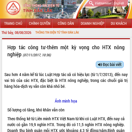
|
Vietnamese
English
TRANG CHỦ
CHÍNH QUYỀN
CÔNG DÂN
DOANH NGHIỆP
DU KHÁCH
Thứ bảy, 08/08/2026
 VỚI CỔNG THÔNG TIN ĐIỆN TỬ TỈNH ĐẮK LẮK
GIỚI THIỆU
Hợp tác công tư-thêm một kỳ vọng cho HTX nông
nghiệp
(07/11/2017, 10:36)
LÃNH ĐẠO UBND TỈNH
Đọc bài viết
TIN TỨC SỰ KIỆN
Sau hơn 4 năm kể từ lúc Luật Hợp tác xã có hiệu lực (từ 1/7/2013), đến nay
SỞ, BAN, NGÀNH
vai trò của các HTX, đặc biệt là HTX nông nghiệp, trong các chuỗi giá trị
hàng hóa-dịch vụ vẫn còn khá nhỏ bé.
UBND CÁC XÃ, PHƯỜNG
Ảnh minh họa
THÔNG TIN CHỈ ĐẠO ĐIỀU HÀNH
Số lượng có tăng, khó khăn vẫn còn
HỆ THỐNG VĂN BẢN
Theo thống kê từ Liên minh HTX Việt Nam từ khi có Luật HTX, đến nay cả
nước có gần 19,9 nghìn HTX. Trong đó có 11,5 nghìn HTX nông nghiệp.
VĂN BẢN HĐND TỈNH
Doanh thu bình quân mỗi HTX ước khoảng 4,3 tỷ đồng/năm.Bình quân