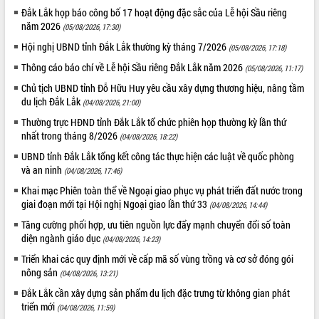
Tất cả:
65998789
Đắk Lắk họp báo công bố 17 hoạt động đặc sắc của Lễ hội Sầu riêng
năm 2026
(05/08/2026, 17:30)
Hội nghị UBND tỉnh Đắk Lắk thường kỳ tháng 7/2026
(05/08/2026, 17:18)
Thông cáo báo chí về Lễ hội Sầu riêng Đắk Lắk năm 2026
(05/08/2026, 11:17)
Chủ tịch UBND tỉnh Đỗ Hữu Huy yêu cầu xây dựng thương hiệu, nâng tầm
du lịch Đắk Lắk
(04/08/2026, 21:00)
Thường trực HĐND tỉnh Đắk Lắk tổ chức phiên họp thường kỳ lần thứ
nhất trong tháng 8/2026
(04/08/2026, 18:22)
UBND tỉnh Đắk Lắk tổng kết công tác thực hiện các luật về quốc phòng
và an ninh
(04/08/2026, 17:46)
Khai mạc Phiên toàn thể về Ngoại giao phục vụ phát triển đất nước trong
giai đoạn mới tại Hội nghị Ngoại giao lần thứ 33
(04/08/2026, 14:44)
Tăng cường phối hợp, ưu tiên nguồn lực đẩy mạnh chuyển đổi số toàn
diện ngành giáo dục
(04/08/2026, 14:23)
Triển khai các quy định mới về cấp mã số vùng trồng và cơ sở đóng gói
nông sản
(04/08/2026, 13:21)
Đắk Lắk cần xây dựng sản phẩm du lịch đặc trưng từ không gian phát
triển mới
(04/08/2026, 11:59)