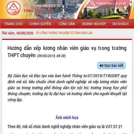
|
Vietnamese
English
TRANG CHỦ
CHÍNH QUYỀN
CÔNG DÂN
DOANH NGHIỆP
DU KHÁCH
Thứ năm, 06/08/2026
 MỪNG ĐẾN VỚI CỔNG THÔNG TIN ĐIỆN TỬ TỈNH ĐẮK LẮK
GIỚI THIỆU
Hướng dẫn xếp lương nhân viên giáo vụ trong trường
THPT chuyên
(09/05/2019, 08:28)
LÃNH ĐẠO UBND TỈNH
Đọc bài viết
TIN TỨC SỰ KIỆN
Bộ Giáo dục và Đào tạo vừa ban hành Thông tư 07/2019/TT-BGDĐT quy
SỞ, BAN, NGÀNH
định mã số, tiêu chuẩn chức danh nghề nghiệp và xếp lương nhân viên
giáo vụ trong trường phổ thông dân tộc nội trú; trường trung học phổ
UBND CÁC XÃ, PHƯỜNG
thông chuyên; trường dự bị đại học và trường dành cho người khuyết tật
công lập.
THÔNG TIN CHỈ ĐẠO ĐIỀU HÀNH
Ảnh minh họa
HỆ THỐNG VĂN BẢN
Theo đó, mã số chức danh nghề nghiệp nhân viên giáo vụ là V.07.07.21
VĂN BẢN HĐND TỈNH