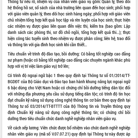
Thông tư nêu rõ, nhiệm vụ của nhân viên giáo vụ gồm: Quản lý, theo dõi
hệ thống hồ sơ, sổ sách của nhà trường liên quan đến học sinh; phối hợp
ĐIỂM TIN VĂN BẢN
với giáo viên quản lý, theo dõi học sinh hàng ngày; phối hợp với giáo viên
chủ nhiệm tổng hợp kết quả học tập và rèn luyện của học sinh; thực hiện
QUY HOẠCH - KẾ HOẠCH
các nhiệm vụ được giao liên quan đến việc thi, kiểm tra (bao gồm: Lập
danh sách các phòng thi, sơ đồ chỗ ngồi, tổng hợp kết quả thi...); thực
hiện công tác tuyển sinh theo nhiệm vụ được phân công; liên hệ, trao đổi
và thông tin với gia đình học sinh khi cần thiết…
Tiêu chuẩn về trình độ đào tạo, bồi dưỡng: Có bằng tốt nghiệp cao đẳng
sư phạm (hoặc có bằng tốt nghiệp cao đẳng các chuyên ngành khác phù
hợp với vị trí việc làm giáo vụ) trở lên;
Có trình độ ngoại ngữ bậc 1 theo quy định tại Thông tư số 01/2014/TT-
BGDĐT của Bộ Giáo dục và Đào tạo ban hành khung năng lực ngoại ngữ
6 bậc dùng cho Việt Nam hoặc có chứng chỉ bồi dưỡng tiếng dân tộc đối
với những địa phương yêu cầu sử dụng tiếng dân tộc; có trình độ tin học
đạt chuẩn kỹ năng sử dụng công nghệ thông tin cơ bản theo quy định tại
Thông tư số 03/2014/TT-BTTTT của Bộ Thông tin và Truyền thông quy
định Chuẩn kỹ năng sử dụng công nghệ thông tin; có chứng chỉ bồi
dưỡng theo tiêu chuẩn chức danh nghề nghiệp nhân viên giáo vụ.
Về cách xếp lương: Viên chức được bổ nhiệm vào chức danh nghề nghiệp
nhân viên giáo vụ (mã số V.07.07.21) quy định tại Thông tư này được áp