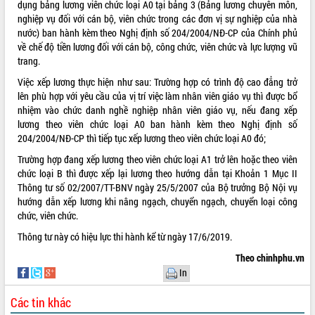
dụng bảng lương viên chức loại A0 tại bảng 3 (Bảng lương chuyên môn,
nghiệp vụ đối với cán bộ, viên chức trong các đơn vị sự nghiệp của nhà
VIDEO
nước) ban hành kèm theo Nghị định số 204/2004/NĐ-CP của Chính phủ
Không có file video nào để phát.
về chế độ tiền lương đối với cán bộ, công chức, viên chức và lực lượng vũ
trang.
ALBUM ẢNH
Việc xếp lương thực hiện như sau: Trường hợp có trình độ cao đẳng trở
lên phù hợp với yêu cầu của vị trí việc làm nhân viên giáo vụ thì được bổ
nhiệm vào chức danh nghề nghiệp nhân viên giáo vụ, nếu đang xếp
lương theo viên chức loại A0 ban hành kèm theo Nghị định số
204/2004/NĐ-CP thì tiếp tục xếp lương theo viên chức loại A0 đó;
Trường hợp đang xếp lương theo viên chức loại A1 trở lên hoặc theo viên
chức loại B thì được xếp lại lương theo hướng dẫn tại Khoản 1 Mục II
Thông tư số 02/2007/TT-BNV ngày 25/5/2007 của Bộ trưởng Bộ Nội vụ
hướng dẫn xếp lương khi nâng ngạch, chuyển ngạch, chuyển loại công
chức, viên chức.
LIÊN KẾT WEB
Thông tư này có hiệu lực thi hành kể từ ngày 17/6/2019.
Theo chinhphu.vn
In
THỐNG KÊ TRUY CẬP
Các tin khác
Hôm nay:
22647