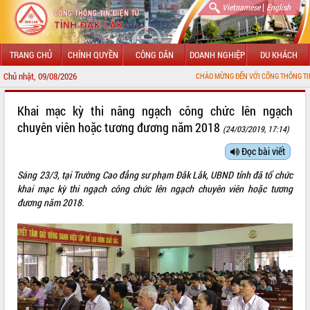
|
Vietnamese
English
TRANG CHỦ
CHÍNH QUYỀN
CÔNG DÂN
DOANH NGHIỆP
DU KHÁCH
Chủ nhật, 09/08/2026
CHÀO MỪNG ĐẾN VỚI CỔNG THÔNG TIN ĐIỆN TỬ TỈNH ĐẮK 
GIỚI THIỆU
Khai mạc kỳ thi nâng ngạch công chức lên ngạch
chuyên viên hoặc tương đương năm 2018
(24/03/2019, 17:14)
LÃNH ĐẠO UBND TỈNH
Đọc bài viết
TIN TỨC SỰ KIỆN
Sáng 23/3, tại Trường Cao đẳng sư phạm Đắk Lắk, UBND tỉnh đã tổ chức
SỞ, BAN, NGÀNH
khai mạc kỳ thi ngạch công chức lên ngạch chuyên viên hoặc tương
đương năm 2018.
UBND CÁC XÃ, PHƯỜNG
THÔNG TIN CHỈ ĐẠO ĐIỀU HÀNH
HỆ THỐNG VĂN BẢN
VĂN BẢN HĐND TỈNH