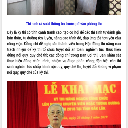
Thí sinh rà soát thông tin trước giờ vào phòng thi
Đây là kỳ thi có tính cạnh tranh cao, tạo cơ hội để các thí sinh tự đánh giá
bản thân, tu dưỡng rèn luyện, nâng cao trình độ, đáp ứng tốt hơn yêu cầu
công việc. Đồng chí đề nghị các thành viên trong Hội đồng thi nâng cao
trách nhiệm để kỳ thi tổ chức tuyệt đối an toàn, nghiêm túc, thực hiện
đúng nội quy, quy chế thi; các đồng chí trong Ban Coi thi, Ban Giám sát
thực hiện đúng chức trách, nhiệm vụ được phân công; đặc biệt các thí
sinh nghiêm túc chấp hành nội quy, quy chế thi, tuyệt đối không vi phạm
nội quy, quy chế của kỳ thi.