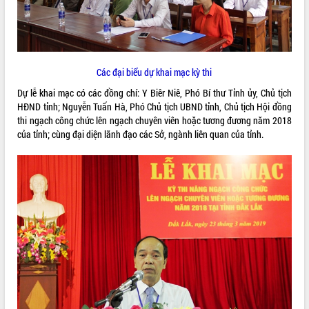
ĐIỂM TIN VĂN BẢN
QUY HOẠCH - KẾ HOẠCH
Các đại biểu dự khai mạc kỳ thi
Dự lễ khai mạc có các đồng chí: Y Biêr Niê, Phó Bí thư Tỉnh ủy, Chủ tịch
HĐND tỉnh; Nguyễn Tuấn Hà, Phó Chủ tịch UBND tỉnh, Chủ tịch Hội đồng
thi ngạch công chức lên ngạch chuyên viên hoặc tương đương năm 2018
của tỉnh; cùng đại diện lãnh đạo các Sở, ngành liên quan của tỉnh.