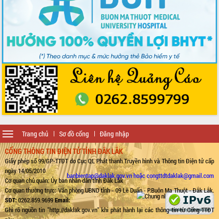
Toggle
Trang chủ
Sơ đồ cổng
Đăng nhập
navigation
CỔNG THÔNG TIN ĐIỆN TỬ TỈNH ĐẮK LẮK
Giấy phép số 99/GP-TTĐT do Cục QL Phát thanh Truyền hình và Thông tin Điện tử cấp
ngày 14/05/2010
banbientap@daklak.gov.vn hoặc congttdtdaklak@gmail.com
Cơ quan chủ quản: Ủy ban nhân dân tỉnh Đắk Lắk
Cơ quan thường trực: Văn phòng UBND tỉnh - 09 Lê Duẩn - P.Buôn Ma Thuột - Đắk Lắk.
SĐT:
0262.859.9699
Email:
Ghi rõ nguồn tin "http://daklak.gov.vn" khi phát hành lại các thông tin từ Cổng TTĐT