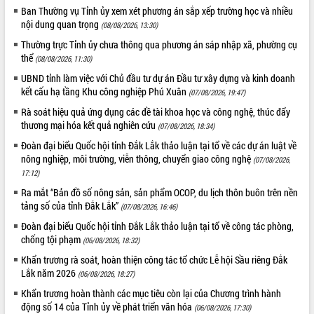
Ban Thường vụ Tỉnh ủy xem xét phương án sắp xếp trường học và nhiều
nội dung quan trọng
(08/08/2026, 13:30)
Thường trực Tỉnh ủy chưa thông qua phương án sáp nhập xã, phường cụ
thể
(08/08/2026, 11:30)
UBND tỉnh làm việc với Chủ đầu tư dự án Đầu tư xây dựng và kinh doanh
kết cấu hạ tầng Khu công nghiệp Phú Xuân
(07/08/2026, 19:47)
Rà soát hiệu quả ứng dụng các đề tài khoa học và công nghệ, thúc đẩy
thương mại hóa kết quả nghiên cứu
(07/08/2026, 18:34)
Đoàn đại biểu Quốc hội tỉnh Đắk Lắk thảo luận tại tổ về các dự án luật về
nông nghiệp, môi trường, viễn thông, chuyển giao công nghệ
(07/08/2026,
17:12)
Ra mắt “Bản đồ số nông sản, sản phẩm OCOP, du lịch thôn buôn trên nền
tảng số của tỉnh Đắk Lắk”
(07/08/2026, 16:46)
Đoàn đại biểu Quốc hội tỉnh Đắk Lắk thảo luận tại tổ về công tác phòng,
chống tội phạm
(06/08/2026, 18:32)
Khẩn trương rà soát, hoàn thiện công tác tổ chức Lễ hội Sầu riêng Đắk
Lắk năm 2026
(06/08/2026, 18:27)
Khẩn trương hoàn thành các mục tiêu còn lại của Chương trình hành
động số 14 của Tỉnh ủy về phát triển văn hóa
(06/08/2026, 17:30)