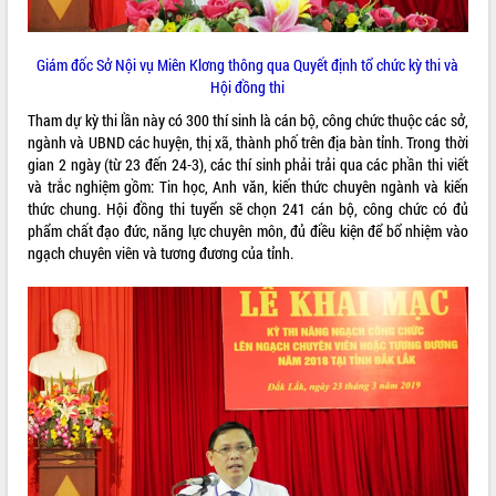
VIDEO
Giám đốc Sở Nội vụ Miên Klơng thông qua Quyết định tổ chức kỳ thi và
Không có file video nào để phát.
Hội đồng thi
ALBUM ẢNH
Tham dự kỳ thi lần này có 300 thí sinh là cán bộ, công chức thuộc các sở,
ngành và UBND các huyện, thị xã, thành phố trên địa bàn tỉnh. Trong thời
gian 2 ngày (từ 23 đến 24-3), các thí sinh phải trải qua các phần thi viết
và trắc nghiệm gồm: Tin học, Anh văn, kiến thức chuyên ngành và kiến
thức chung. Hội đồng thi tuyển sẽ chọn 241 cán bộ, công chức có đủ
phẩm chất đạo đức, năng lực chuyên môn, đủ điều kiện để bổ nhiệm vào
ngạch chuyên viên và tương đương của tỉnh.
LIÊN KẾT WEB
THỐNG KÊ TRUY CẬP
Hôm nay:
16806