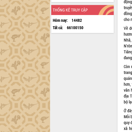
động
truy
THỐNG KÊ TRUY CẬP
đồng
cho 
Hôm nay:
14482
Tất cả:
66100150
Về d
hươn
Nhã,
N'rô
Tiăn
đang 
Còn r
tran
quán
hơn, 
văn 
địa 
bộ lạ
Ở đâ
Mỗi 
quy 
xã h