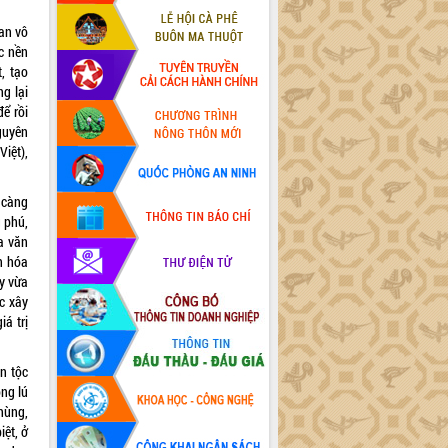
an vô
c nền
, tạo
g lại
ể rồi
guyên
Việt),
 càng
 phú,
a văn
n hóa
y vừa
c xây
iá trị
n tộc
ong lú
 hùng,
ệt, ở