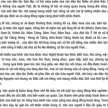
 của các dân tộc bản địa. Lễ hội mùa xuân của các dân tộc thiểu số phía Bắc, l
ền thống của người Việt, đó là những lễ hội vô cùng quan trọng trong đời sống
 của mỗi dân tộc. Nó mang trong mình sức sống và ước mơ lý tưởng nhằm cầu
mỗi gia đình và cả cộng đồng ngày càng phát triển phồn thịnh.
ự lễ hội, chúng ta sẽ được thưởng thức những lời ca, điệu múa của các dân tộc
g vị rượu cần ngọt ngào, nồng ấm và nghe các già làng kể sử thi (khan): Đam San,
 Dam Di, Khinh Dú, Đăm Tiông, Đăm Trao, Đăm Rao... của dân tộc Ê Đê và sử th
ng): Đẻ Tiăng, Bông - Rong và Tiăng, Ndu thăm Tiăng, Nước lụt, đánh cá hồ Lau 
g bán tượng rỗ... của dân tộc M'nông cùng các sử thi nổi tiếng của nhiều dân tộc
sinh sống ở Đắk Lắk như sử thi Mo Mường, sử thi của người Thái...
ất nhiều loại hình văn hóa khác như: Nghệ thuật tạo hình, kiến trúc, thủ công, mỹ
g trí hoa văn, múa, văn hóa ẩm thực, trang phục, giao tiếp, luật tục, phong tụ
... trong quá trình giao lưu văn hóa giữa các dân tộc với nhau, nó đều được hoàn 
vừa có cái nét riêng của từng dân tộc, vừa có cái chung của cả cộng đồng. Cùng v
hóa của các dân tộc thiểu số phía Bắc và văn hóa người Việt, văn hóa các dân tộ
Tây Nguyên nói chung và Đắk Lắk nói riêng còn mang nhiều dấu tích của thời kỳ thị
c.
y, việc quản lý buôn làng theo chế độ mẫu hệ với luật tục cộng đồng khá nghiêm 
buôn đều do chủ đất, chủ bến nước cai quản. Các thành viên phải chấp hành theo 
định của luật tục và sống hòa mình vào cuộc sống của cộng đồng buôn làng. Tron
ội như vậy, lại gắn bó với thiên nhiên hùng vĩ, nên con người ở đây rất giàu trí 