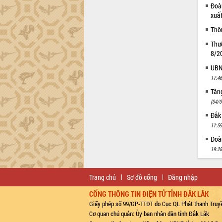
Đoàn
xuấ
Thô
Thườ
8/2
UBND
17:46
Tăn
(04/0
Đắk 
11:59
Đoàn
19:28
Trang chủ
Sơ đồ cổng
Đăng nhập
CỔNG THÔNG TIN ĐIỆN TỬ TỈNH ĐẮK LẮK
Giấy phép số 99/GP-TTĐT do Cục QL Phát thanh Truyề
Cơ quan chủ quản: Ủy ban nhân dân tỉnh Đắk Lắk