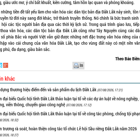
g, giàu ước mơ, ý chí bất khuất, kiên cường, tâm hồn lạc quan và phóng khoáng
 những tiền đề tất yếu làm cho văn hóa các dân tộc bản địa Đắk Lắk nảy sinh, tồn 
ruyền từ đời này sang đời khác, trở thành truyền thống. Nó chính là bức tranh sin
 hội các tộc người bản địa qua các thời kỳ lịch sử. Trong quá trình giao lưu, tiếp
 thoa văn hóa, các dân tộc bản địa Đắk Lắk cũng như Tây Nguyên cùng các dâ
u số phía Bắc và người Việt vẫn giữ được những nét đặc trưng văn hóa riêng của 
nhập vào cái chung của văn hóa Đắk Lắk, tạo cho vùng đất này có một nền vă
g phú, đa dạng, giàu bản sắc.
Theo Báo Biê
In
in khác
 dựng thương hiệu điểm đến và sản phẩm du lịch Đắk Lắk
(07/08/2026, 17:21)
 đại biểu Quốc hội tỉnh Đắk Lắk thảo luận tại tổ về các dự án luật về nông nghiệp,
ờng, viễn thông, chuyển giao công nghệ
(07/08/2026, 17:12)
 đại biểu Quốc hội tỉnh Đắk Lắk thảo luận tại tổ về công tác phòng, chống tội ph
8/2026, 18:32)
 trương rà soát, hoàn thiện công tác tổ chức Lễ hội Sầu riêng Đắk Lắk năm 2026
8/2026, 18:27)