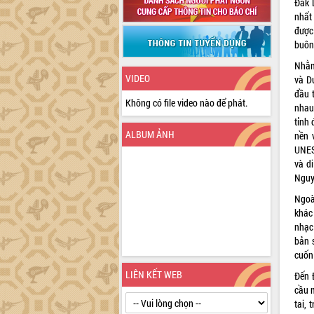
Đắk 
nhất 
được
buôn
Nhằm
VIDEO
và D
đầu 
Không có file video nào để phát.
nhau
tỉnh
ALBUM ẢNH
nền 
UNES
và d
Nguy
Ngoài
khác
nhạc
bản 
cuốn
LIÊN KẾT WEB
Đến 
cầu m
tai, 