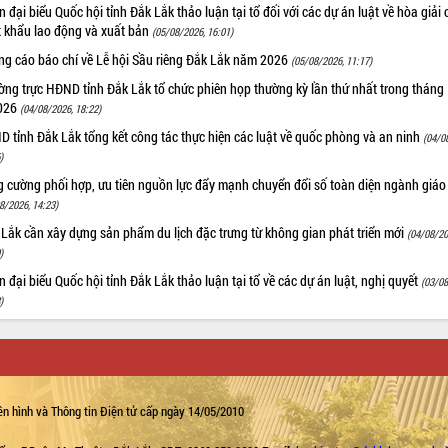
 đại biểu Quốc hội tỉnh Đắk Lắk thảo luận tại tổ đối với các dự án luật về hòa giải 
t khẩu lao động và xuất bản
(05/08/2026, 16:01)
ng cáo báo chí về Lễ hội Sầu riêng Đắk Lắk năm 2026
(05/08/2026, 11:17)
ng trực HĐND tỉnh Đắk Lắk tổ chức phiên họp thường kỳ lần thứ nhất trong tháng
026
(04/08/2026, 18:22)
 tỉnh Đắk Lắk tổng kết công tác thực hiện các luật về quốc phòng và an ninh
(04/0
)
g cường phối hợp, ưu tiên nguồn lực đẩy mạnh chuyển đổi số toàn diện ngành giáo
8/2026, 14:23)
Lắk cần xây dựng sản phẩm du lịch đặc trưng từ không gian phát triển mới
(04/08/20
)
 đại biểu Quốc hội tỉnh Đắk Lắk thảo luận tại tổ về các dự án luật, nghị quyết
(03/08
)
n hình và Thông tin Điện tử cấp ngày 14/05/2010