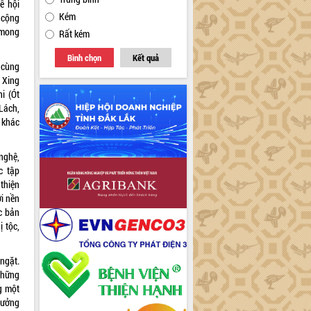
ễ hội
Kém
 cộng
 mong
Rất kém
Bình chọn
Kết quả
 cùng
 Xing
i (Ót
Lách,
 khác
 nghệ,
c tập
thiện
ới nền
c bản
 tộc,
ngặt.
những
g một
tưởng