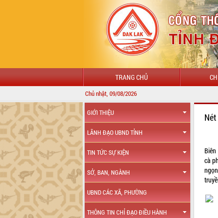
TRANG CHỦ
CH
Chủ nhật, 09/08/2026
GIỚI THIỆU
Nét
LÃNH ĐẠO UBND TỈNH
Biên
TIN TỨC SỰ KIỆN
cà ph
ngọn
SỞ, BAN, NGÀNH
truyề
UBND CÁC XÃ, PHƯỜNG
THÔNG TIN CHỈ ĐẠO ĐIỀU HÀNH