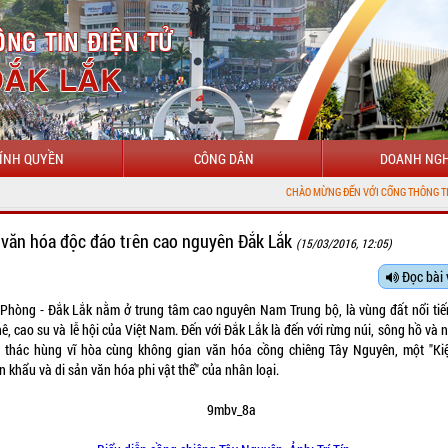
ÍNH QUYỀN
CÔNG DÂN
DOANH NGH
CHÀO MỪNG ĐẾN VỚI CỔNG THÔNG TIN ĐIỆN TỬ TỈNH
 văn hóa độc đáo trên cao nguyên Đắk Lắk
(15/03/2016, 12:05)
Đọc bài 
 Phòng - Đắk Lắk nằm ở trung tâm cao nguyên Nam Trung bộ, là vùng đất nổi tiế
ê, cao su và lễ hội của Việt Nam. Đến với Đắk Lắk là đến với rừng núi, sông hồ và
 thác hùng vĩ hòa cùng không gian văn hóa cồng chiêng Tây Nguyên, một "Kiệ
n khẩu và di sản văn hóa phi vật thể" của nhân loại.