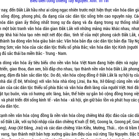
Biểu diễn cồng chiêng Tây Nguyên. Ảnh: Trí Tín
 nay, đến Đắk Lắk hầu như ai cũng ngạc nhiên trước một hiện thực văn hóa dân gi
 sống động, phong phú, đa dạng của các dân tộc sống trên cao nguyên này. Cá
hóa dân gian ấy thống nhất trong sự đa dạng và đa dạng trong sự thống nhất
h một bức tranh văn hóa dân gian Đắk Lắk với những mảng màu khác nhau, nhưn
hợp khá hài hòa tạo nên một nét độc đáo, tinh tế của một phong cách Đắk Lắk, đ
 thành ba dòng văn hóa giàu bản sắc: Văn hóa bản địa các dân tộc bản địa Tây N
ờng Sơn; văn hóa của các dân tộc thiểu số phía Bắc; văn hóa dân tộc Kinh (người 
 đủ sắc thái ba miền Bắc - Trung - Nam.
a dòng văn hóa ấy tiêu biểu cho nền văn hóa Việt Nam đang hiện diện và ngày
 triển, giao thoa, đan xen, bồi đắp cho nhau, tạo thành nền văn hóa Đắk Lắk phong
ạng, đậm đà bản sắc dân tộc. Do đó, văn hóa cộng đồng ở Đắk Lắk là sự hội tụ củ
nhà dài (Ê Đê, M'nông) với văn hóa nhà rông (Jrai, Ba Na, Xê Đăng) cùng nền vă
sàn của các dân tộc thiểu số phía Bắc và văn hóa đình làng của người Việt. Nơi đâ
uật tục buôn, vừa có hương ước làng, bản, thể hiện sự gắn bó cộng đồng trong việ
và phát triển đời sống kinh tế - văn hóa - xã hội, gìn giữ bảo tồn và phát huy các g
hóa dân tộc.
cạnh nền văn hóa cộng đồng là nền văn hóa cồng chiêng khá độc đáo của các dâ
 số Đắk Lắk, với sự hội nhập của dàn chiêng K'nah (Ê Đê), Goong la, Goong pế, Go
ng), Arap (Xê Đăng, Jrai) và các dàn chiêng Vân Kiều, Mường, Thái... rộn rã trầm
 vang, tạo thành một bản hợp xướng giàu âm điệu của núi rừng Tây Nguyên. Đặc bi