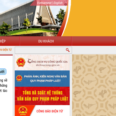
|
Vietnamese
English
IỆP
DU KHÁCH
 ĐẮK LẮK
viết
ng về
 những
t tác