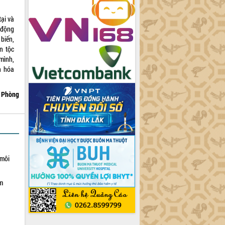
.
tại và
h động
 biến,
n tộc
mình,
n hóa
n Phòng
 môi
ạm