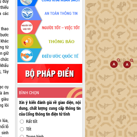
ụ duy
 thiếu
a các
 thao
 bước
 khác
ng từ
n giữ
 chức
 khẩu
, Tây
hạc cụ
BÌNH CHỌN
mà âm
 giàu
Xin ý kiến đánh giá về giao diện, nội
g lôi
dung, chất lượng cung cấp thông tin
của Cổng thông tin điện tử tỉnh
 lúa,
Rất tốt
hổi lỗ
Tốt
à sinh
Trung bình