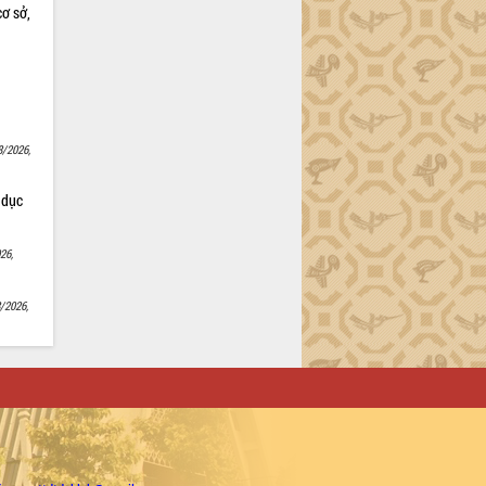
cơ sở,
8/2026,
 dục
26,
/2026,