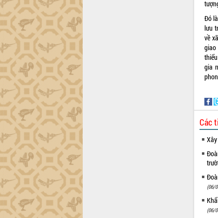
tượn
Đó là
lưu t
về xã
giao
thiể
gia 
phon
Các t
Xây
Đoàn
trư
Đoàn
(06/0
Khẩn
(06/0