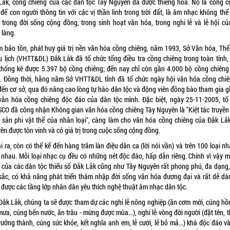
Lắk, cồng chiêng của các dân tộc Tây Nguyên đã được thiêng hóa. Nó là công c
để con người thông tin với các vị thần linh trong trời đất, là âm nhạc không thể
 trong đời sống cộng đồng, trong sinh hoạt văn hóa, trong nghi lễ và lễ hội củ
 làng.
 bảo tồn, phát huy giá trị nền văn hóa cồng chiêng, năm 1993, Sở Văn hóa, Thể
u lịch (VHTT&DL) Đắk Lắk đã tổ chức tổng điều tra cồng chiêng trong toàn tỉnh,
thống kê được 5.397 bộ cồng chiêng; đến nay chỉ còn gần 4.000 bộ cồng chiêng
. Đồng thời, hằng năm Sở VHTT&DL tỉnh đã tổ chức ngày hội văn hóa cồng chiê
 đến cơ sở, qua đó nâng cao lòng tự hào dân tộc và động viên đồng bào tham gia gì
văn hóa cồng chiêng độc đáo của dân tộc mình. Đặc biệt, ngày 25-11-2005, tổ
CO đã công nhận Không gian văn hóa cồng chiêng Tây Nguyên là "Kiệt tác truyền
i sản phi vật thể của nhân loại", càng làm cho văn hóa cồng chiêng của Đắk Lắk
ên được tôn vinh và có giá trị trong cuộc sống cộng đồng.
 ra, còn có thể kể đến hàng trăm làn điệu dân ca (lời nói vần) và trên 100 loại n
 nhau. Mỗi loại nhạc cụ đều có những nét độc đáo, hấp dẫn riêng. Chính vì vậy 
 của các dân tộc thiểu số Đắk Lắk cũng như Tây Nguyên rất phong phú, đa dạng,
sắc, có khả năng phát triển thâm nhập đời sống văn hóa đương đại và rất dễ dàn
 được các tầng lớp nhân dân yêu thích nghệ thuật âm nhạc dân tộc.
Đắk Lắk, chúng ta sẽ được tham dự các nghi lễ nông nghiệp (ăn cơm mới, cúng hồn
ưa, cúng bến nước, ăn trâu - mừng được mùa...), nghi lễ vòng đời người (đặt tên, t
trưởng thành, cúng sức khỏe, kết nghĩa anh em, lễ cưới, lễ bỏ mả...) khá độc đáo v