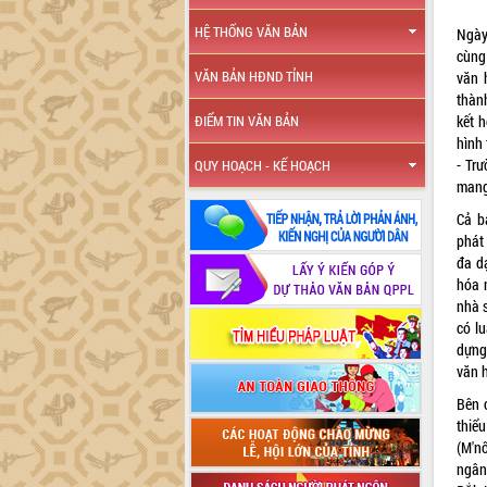
HỆ THỐNG VĂN BẢN
Ngày
cùng
VĂN BẢN HĐND TỈNH
văn 
thàn
kết 
ĐIỂM TIN VĂN BẢN
hình
- Trư
QUY HOẠCH - KẾ HOẠCH
mang
Cả b
phát
đa d
hóa 
nhà 
có l
dựng 
văn 
Bên 
thiểu
(M'nô
ngân