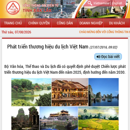
|
Vietnamese
English
TRANG CHỦ
CHÍNH QUYỀN
CÔNG DÂN
DOANH NGHIỆP
DU KHÁCH
Thứ sáu, 07/08/2026
CHÀO MỪNG ĐẾN VỚI CỔNG THÔNG TIN ĐIỆN TỬ TỈNH Đ
GIỚI THIỆU
Phát triển thương hiệu du lịch Việt Nam
(27/07/2016, 09:02)
LÃNH ĐẠO UBND TỈNH
Đọc bài viết
Bộ Văn hóa, Thể thao và Du lịch đã có quyết định phê duyệt Chiến lược phát
TIN TỨC SỰ KIỆN
triển thương hiệu du lịch Việt Nam đến năm 2025, định hướng đến năm 2030.
SỞ, BAN, NGÀNH
UBND CÁC XÃ, PHƯỜNG
THÔNG TIN CHỈ ĐẠO ĐIỀU HÀNH
HỆ THỐNG VĂN BẢN
VĂN BẢN HĐND TỈNH