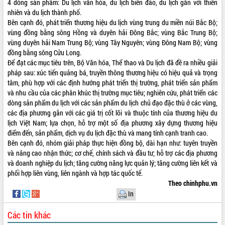
4 dòng sản phẩm: Du lịch văn hóa, du lịch biển đảo, du lịch gắn với thiên
nhiên và du lịch thành phố.
VIDEO
Bên cạnh đó, phát triển thương hiệu du lịch vùng trung du miền núi Bắc Bộ;
Không có file video nào để phát.
vùng đồng bằng sông Hồng và duyên hải Đông Bắc; vùng Bắc Trung Bộ;
vùng duyên hải Nam Trung Bộ; vùng Tây Nguyên; vùng Đông Nam Bộ; vùng
đồng bằng sông Cửu Long.
ALBUM ẢNH
Để đạt các mục tiêu trên, Bộ Văn hóa, Thể thao và Du lịch đã đề ra nhiều giải
pháp sau: xúc tiến quảng bá, truyền thông thương hiệu có hiệu quả và trọng
tâm, phù hợp với các định hướng phát triển thị trường, phát triển sản phẩm
và nhu cầu của các phân khúc thị trường mục tiêu; nghiên cứu, phát triển các
dòng sản phẩm du lịch với các sản phẩm du lịch chủ đạo đặc thù ở các vùng,
các địa phương gắn với các giá trị cốt lõi và thuộc tính của thương hiệu du
lịch Việt Nam; lựa chọn, hỗ trợ một số địa phương xây dựng thương hiệu
điểm đến, sản phẩm, dịch vụ du lịch đặc thù và mang tính cạnh tranh cao.
Bên cạnh đó, nhóm giải pháp thực hiện đồng bộ, dài hạn như: tuyên truyền
và nâng cao nhận thức; cơ chế, chính sách và đầu tư; hỗ trợ các địa phương
LIÊN KẾT WEB
và doanh nghiệp du lịch; tăng cường năng lực quản lý; tăng cường liên kết và
phối hợp liên vùng, liên ngành và hợp tác quốc tế.
Theo chinhphu.vn
In
THỐNG KÊ TRUY CẬP
Các tin khác
Hôm nay:
1667