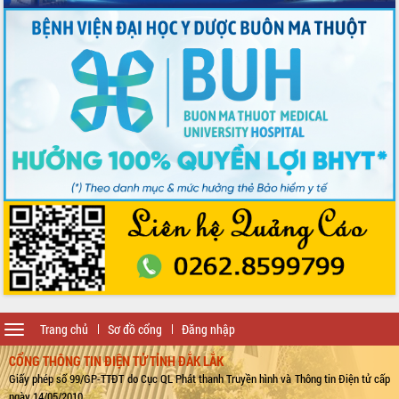
Toggle
Trang chủ
Sơ đồ cổng
Đăng nhập
navigation
CỔNG THÔNG TIN ĐIỆN TỬ TỈNH ĐẮK LẮK
Giấy phép số 99/GP-TTĐT do Cục QL Phát thanh Truyền hình và Thông tin Điện tử cấp
ngày 14/05/2010