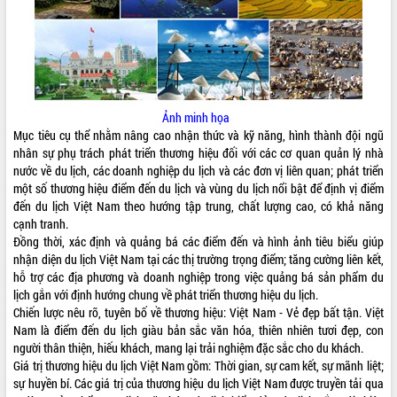
ĐIỂM TIN VĂN BẢN
QUY HOẠCH - KẾ HOẠCH
Ảnh minh họa
Mục tiêu cụ thể nhằm nâng cao nhận thức và kỹ năng, hình thành đội ngũ
nhân sự phụ trách phát triển thương hiệu đối với các cơ quan quản lý nhà
nước về du lịch, các doanh nghiệp du lịch và các đơn vị liên quan; phát triển
một số thương hiệu điểm đến du lịch và vùng du lịch nổi bật để định vị điểm
đến du lịch Việt Nam theo hướng tập trung, chất lượng cao, có khả năng
cạnh tranh.
Đồng thời, xác định và quảng bá các điểm đến và hình ảnh tiêu biểu giúp
nhận diện du lịch Việt Nam tại các thị trường trọng điểm; tăng cường liên kết,
hỗ trợ các địa phương và doanh nghiệp trong việc quảng bá sản phẩm du
lịch gắn với định hướng chung về phát triển thương hiệu du lịch.
Chiến lược nêu rõ, tuyên bố về thương hiệu: Việt Nam - Vẻ đẹp bất tận. Việt
Nam là điểm đến du lịch giàu bản sắc văn hóa, thiên nhiên tươi đẹp, con
người thân thiện, hiếu khách, mang lại trải nghiệm đặc sắc cho du khách.
Giá trị thương hiệu du lịch Việt Nam gồm: Thời gian, sự cam kết, sự mãnh liệt;
sự huyền bí. Các giá trị của thương hiệu du lịch Việt Nam được truyền tải qua