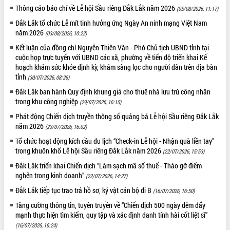
Tất cả:
66046990
Thông cáo báo chí về Lễ hội Sầu riêng Đắk Lắk năm 2026
(05/08/2026, 11:17)
Đắk Lắk tổ chức Lễ mít tinh hưởng ứng Ngày An ninh mạng Việt Nam
năm 2026
(03/08/2026, 10:22)
Kết luận của đồng chí Nguyễn Thiên Văn - Phó Chủ tịch UBND tỉnh tại
cuộc họp trực tuyến với UBND các xã, phường về tiến độ triển khai Kế
hoạch khám sức khỏe định kỳ, khám sàng lọc cho người dân trên địa bàn
tỉnh
(30/07/2026, 08:26)
Đắk Lắk ban hành Quy định khung giá cho thuê nhà lưu trú công nhân
trong khu công nghiệp
(29/07/2026, 16:15)
Phát động Chiến dịch truyền thông số quảng bá Lễ hội Sầu riêng Đắk Lắk
năm 2026
(23/07/2026, 16:02)
Tổ chức hoạt động kích cầu du lịch “Check-in Lễ hội - Nhận quà liền tay”
trong khuôn khổ Lễ hội Sầu riêng Đắk Lắk năm 2026
(22/07/2026, 15:53)
Đắk Lắk triển khai Chiến dịch “Làm sạch mã số thuế - Tháo gỡ điểm
nghẽn trong kinh doanh”
(22/07/2026, 14:27)
Đắk Lắk tiếp tục trao trả hồ sơ, kỷ vật cán bộ đi B
(16/07/2026, 16:50)
Tăng cường thông tin, tuyên truyền về “Chiến dịch 500 ngày đêm đẩy
mạnh thực hiện tìm kiếm, quy tập và xác định danh tính hài cốt liệt sĩ”
(16/07/2026, 16:24)