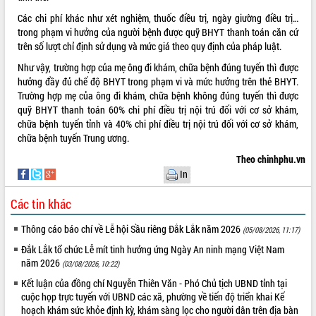
Các chi phí khác như xét nghiệm, thuốc điều trị, ngày giường điều trị…
VIDEO
trong phạm vi hưởng của người bệnh được quỹ BHYT thanh toán căn cứ
Không có file video nào để phát.
trên số lượt chỉ định sử dụng và mức giá theo quy định của pháp luật.
Như vậy, trường hợp của mẹ ông đi khám, chữa bệnh đúng tuyến thì được
ALBUM ẢNH
hưởng đầy đủ chế độ BHYT trong phạm vi và mức hưởng trên thẻ BHYT.
Trường hợp mẹ của ông đi khám, chữa bệnh không đúng tuyến thì được
quỹ BHYT thanh toán 60% chi phí điều trị nội trú đối với cơ sở khám,
chữa bệnh tuyến tỉnh và 40% chi phí điều trị nội trú đối với cơ sở khám,
chữa bệnh tuyến Trung ương.
Theo chinhphu.vn
In
Các tin khác
LIÊN KẾT WEB
Thông cáo báo chí về Lễ hội Sầu riêng Đắk Lắk năm 2026
(05/08/2026, 11:17)
Đắk Lắk tổ chức Lễ mít tinh hưởng ứng Ngày An ninh mạng Việt Nam
năm 2026
(03/08/2026, 10:22)
Kết luận của đồng chí Nguyễn Thiên Văn - Phó Chủ tịch UBND tỉnh tại
THỐNG KÊ TRUY CẬP
cuộc họp trực tuyến với UBND các xã, phường về tiến độ triển khai Kế
Hôm nay:
23292
hoạch khám sức khỏe định kỳ, khám sàng lọc cho người dân trên địa bàn