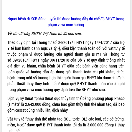
ĐIỂM TIN VĂN BẢN
Người bệnh đi KCB đúng tuyến thì được hưởng đầy đủ chế độ BHYT trong
QUY HOẠCH - KẾ HOẠCH
phạm vi và mức hưởng
Về vấn đề này, BHXH Việt Nam trả lời như sau:
Theo quy định tại Thông tư số 04/2017/TT-BYT ngày 14/4/2017 của Bộ
Y tế ban hành danh mục và tỷ lệ, điều kiện thanh toán đối với vật tư y tế
thuộc phạm vi được hưởng của người tham gia BHYT và Thông tư
số
39/2018/TT-BYT
ngày 30/11/2018 của Bộ Y tế quy định thống nhất
giá dịch vụ khám, chữa bệnh BHYT giữa các bệnh viện cùng hạng trên
toàn quốc và hướng dẫn áp dụng giá, thanh toán chi phí khám, chữa
bệnh trong một số trường hợp thì người tham gia BHYT khi được chỉ định
phẫu thuật thay thủy tinh thể sẽ được quỹ BHYT thanh toán các chi phí
trong phạm vi và mức hưởng quy định trên thẻ BHYT như sau:
Dịch vụ kỹ thuật “phẫu thuật đục thủy tinh thể bằng phương pháp Phaco
(1 mắt)” là 2.642.000 đồng, chưa bao gồm thủy tinh thể nhân tạo, đã bao
gồm casset dùng nhiều lần, dịch nhầy.
Vật tư y tế “thủy tinh thể nhân tạo (IOL, toric IOL) các loại, các cỡ (cứng,
mềm, treo)” được quỹ BHYT thanh toán tối đa là 3.000.000 đồng/1 thủy
tinh thể.