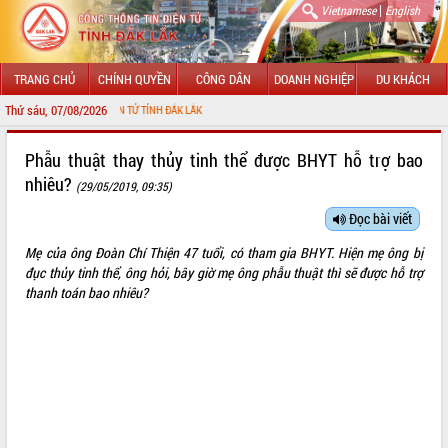
|
Vietnamese
English
TRANG CHỦ
CHÍNH QUYỀN
CÔNG DÂN
DOANH NGHIỆP
DU KHÁCH
Thứ sáu, 07/08/2026
ÔNG TIN ĐIỆN TỬ TỈNH ĐẮK LẮK
GIỚI THIỆU
Phẫu thuật thay thủy tinh thể được BHYT hỗ trợ bao
nhiêu?
(29/05/2019, 09:35)
LÃNH ĐẠO UBND TỈNH
Đọc bài viết
TIN TỨC SỰ KIỆN
Mẹ của ông Đoàn Chí Thiện 47 tuổi, có tham gia BHYT. Hiện mẹ ông bị
SỞ, BAN, NGÀNH
đục thủy tinh thể, ông hỏi, bây giờ mẹ ông phẫu thuật thì sẽ được hỗ trợ
thanh toán bao nhiêu?
UBND CÁC XÃ, PHƯỜNG
THÔNG TIN CHỈ ĐẠO ĐIỀU HÀNH
HỆ THỐNG VĂN BẢN
VĂN BẢN HĐND TỈNH