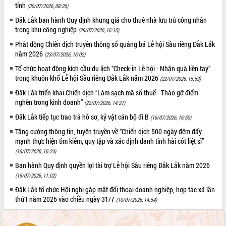
tỉnh
(30/07/2026, 08:26)
Tất cả:
66036032
Đắk Lắk ban hành Quy định khung giá cho thuê nhà lưu trú công nhân
trong khu công nghiệp
(29/07/2026, 16:15)
Phát động Chiến dịch truyền thông số quảng bá Lễ hội Sầu riêng Đắk Lắk
năm 2026
(23/07/2026, 16:02)
Tổ chức hoạt động kích cầu du lịch “Check-in Lễ hội - Nhận quà liền tay”
trong khuôn khổ Lễ hội Sầu riêng Đắk Lắk năm 2026
(22/07/2026, 15:53)
Đắk Lắk triển khai Chiến dịch “Làm sạch mã số thuế - Tháo gỡ điểm
nghẽn trong kinh doanh”
(22/07/2026, 14:27)
Đắk Lắk tiếp tục trao trả hồ sơ, kỷ vật cán bộ đi B
(16/07/2026, 16:50)
Tăng cường thông tin, tuyên truyền về “Chiến dịch 500 ngày đêm đẩy
mạnh thực hiện tìm kiếm, quy tập và xác định danh tính hài cốt liệt sĩ”
(16/07/2026, 16:24)
Ban hành Quy định quyền lợi tài trợ Lễ hội Sầu riêng Đắk Lắk năm 2026
(15/07/2026, 11:02)
Đắk Lắk tổ chức Hội nghị gặp mặt đối thoại doanh nghiệp, hợp tác xã lần
thứ I năm 2026 vào chiều ngày 31/7
(10/07/2026, 14:54)