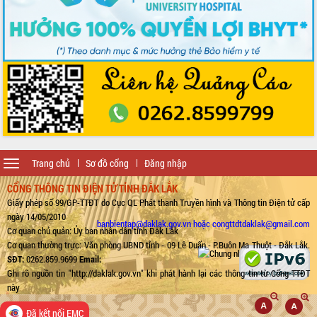
Toggle
Trang chủ
Sơ đồ cổng
Đăng nhập
navigation
CỔNG THÔNG TIN ĐIỆN TỬ TỈNH ĐẮK LẮK
Giấy phép số 99/GP-TTĐT do Cục QL Phát thanh Truyền hình và Thông tin Điện tử cấp
ngày 14/05/2010
banbientap@daklak.gov.vn hoặc congttdtdaklak@gmail.com
Cơ quan chủ quản: Ủy ban nhân dân tỉnh Đắk Lắk
Cơ quan thường trực: Văn phòng UBND tỉnh - 09 Lê Duẩn - P.Buôn Ma Thuột - Đắk Lắk.
SĐT:
0262.859.9699
Email:
Ghi rõ nguồn tin "http://daklak.gov.vn" khi phát hành lại các thông tin từ Cổng TTĐT
này
Đã kết nối EMC