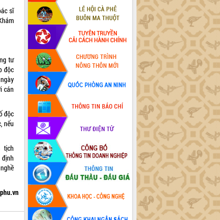
ác sĩ
 Khám
ng tư
p độc
 ngày
i cán
tố độc
c, nếu
 tịch
định
 nghề
hphu.vn