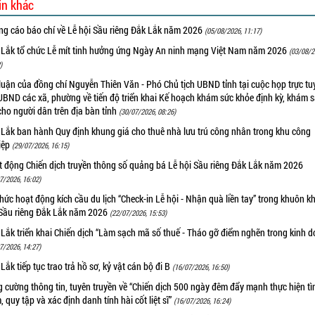
in khác
ng cáo báo chí về Lễ hội Sầu riêng Đắk Lắk năm 2026
(05/08/2026, 11:17)
 Lắk tổ chức Lễ mít tinh hưởng ứng Ngày An ninh mạng Việt Nam năm 2026
(03/08/2
)
luận của đồng chí Nguyễn Thiên Văn - Phó Chủ tịch UBND tỉnh tại cuộc họp trực tu
UBND các xã, phường về tiến độ triển khai Kế hoạch khám sức khỏe định kỳ, khám 
cho người dân trên địa bàn tỉnh
(30/07/2026, 08:26)
 Lắk ban hành Quy định khung giá cho thuê nhà lưu trú công nhân trong khu công
iệp
(29/07/2026, 16:15)
t động Chiến dịch truyền thông số quảng bá Lễ hội Sầu riêng Đắk Lắk năm 2026
7/2026, 16:02)
hức hoạt động kích cầu du lịch “Check-in Lễ hội - Nhận quà liền tay” trong khuôn k
 Sầu riêng Đắk Lắk năm 2026
(22/07/2026, 15:53)
Lắk triển khai Chiến dịch “Làm sạch mã số thuế - Tháo gỡ điểm nghẽn trong kinh 
7/2026, 14:27)
Lắk tiếp tục trao trả hồ sơ, kỷ vật cán bộ đi B
(16/07/2026, 16:50)
 cường thông tin, tuyên truyền về “Chiến dịch 500 ngày đêm đẩy mạnh thực hiện t
, quy tập và xác định danh tính hài cốt liệt sĩ”
(16/07/2026, 16:24)