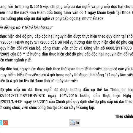
rang hỏi, từ tháng 8/2016 việc chi phụ cấp ưu đãi nghề và phụ cấp độc hại cho b
trên như thế nào? Ban Giám đốc trong tuần vẫn có 1 ngày khám bệnh tại Khoa
 thì hưởng phụ cấp ưu đãi nghề và phụ cấp độc hại như thế nào?
n đề này, Bộ Y tế trả lời như sau:
 thực hiện chế độ phụ cấp độc hại, nguy hiểm được thực hiện theo quy định tại Thô
7/2005/TT-BNV ngày 5/1/2005 của Bộ Nội vụ hướng dẫn thực hiện chế độ phụ cấ
nguy hiểm đối với cán bộ, công chức, viên chức và Công văn số 6608/BYT-TCCB
/2005 của Bộ Y tế hướng dẫn thực hiện chế độ phụ cấp độc hại, nguy hiểm đối vớ
iên chức ngành y tế.
ấp độc hại, nguy hiểm được tính theo thời gian thực tế làm việc tại nơi có các yếu 
nguy hiểm. Nếu làm việc dưới 4 giờ trong ngày thì được tính bằng 1/2 ngày làm việ
iệc từ 4 giờ trở lên thì được tính cả ngày làm việc.
độ phụ cấp ưu đãi theo nghề đã được hướng dẫn cụ thể tại Thông tư liên
02/2012/TTLT-BYT-BNV-BTC
ngày 19/1/2016 hướng dẫn thực hiện Nghị 
6/2011/NĐ-CP
ngày 4/7/2011 của Chính phủ quy định chế độ phụ cấp ưu đãi theo
ới công chức, viên chức công tác tại các cơ sở y tế công lập.
Theo chin
In