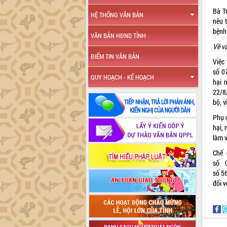
Bà T
HỆ THỐNG VĂN BẢN
nêu 
bệnh
VĂN BẢN HĐND TỈNH
Về vấ
ĐIỂM TIN VĂN BẢN
Việc
số 0
QUY HOẠCH - KẾ HOẠCH
hại 
22/8
bộ, v
Phụ c
hại, 
làm v
Chế 
số
số
5
đối v