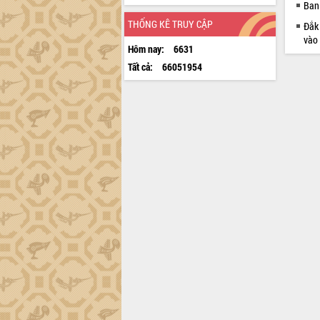
Ban 
THỐNG KÊ TRUY CẬP
Đắk 
vào
Hôm nay:
6631
Tất cả:
66051954