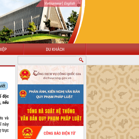
|
Vietnamese
English
IỆP
DU KHÁCH
viết
tố độc
c, nếu
ứu và
ĩ này
 trực