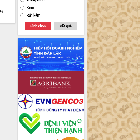
Kém
026
Rất kém
Bình chọn
Kết quả