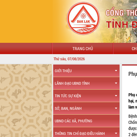
TRANG CHỦ
CH
Thứ sáu, 07/08/2026
GIỚI THIỆU
Phụ
LÃNH ĐẠO UBND TỈNH
Phụ c
TIN TỨC SỰ KIỆN
hại, 
làm v
SỞ, BAN, NGÀNH
Bệnh
UBND CÁC XÃ, PHƯỜNG
Chốn
được
THÔNG TIN CHỈ ĐẠO ĐIỀU HÀNH
2 đê