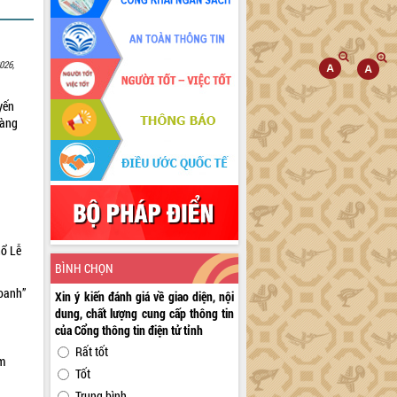
026,
yến
sàng
hổ Lễ
BÌNH CHỌN
doanh”
Xin ý kiến đánh giá về giao diện, nội
dung, chất lượng cung cấp thông tin
của Cổng thông tin điện tử tỉnh
Rất tốt
ìm
Tốt
Trung bình