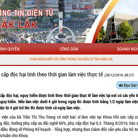
ÍNH QUYỀN
CÔNG DÂN
DOANH NGH
CHÀO MỪNG ĐẾN VỚI CỔNG THÔNG TIN ĐIỆN TỬ TỈNH ĐẮK LẮK
 cấp độc hại tính theo thời gian làm việc thực tế
(28/12/2016, 08:27)
Đọc bài 
ấp độc hại, nguy hiểm được tính theo thời gian thực tế làm việc tại nơi có các yếu 
nguy hiểm. Nếu làm việc dưới 4 giờ trong ngày thì được tính bằng 1/2 ngày làm việ
iệc từ 4 giờ trở lên thì được tính cả ngày làm việc.
 viện của bà Trần Thị Thu Trang có một bác sĩ làm việc tại Khoa Hồi sức cấp c
g độc, hưởng phụ cấp ưu đãi nghề 60%, phụ cấp độc hại 0,3. Tháng 8/2016, bác s
 điều động về Phòng Kế hoạch - Tổng hợp, nhưng Ban Giám đốc vẫn yêu cầu hỗ trợ
m/tuần cho Khoa.