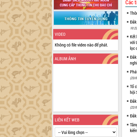
Các t
Thô
Đắk
10:22
VIDEO
Kết 
với 
Không có file video nào để phát.
lọc 
Đắk
ALBUM ẢNH
ngh
Phá
(23/0
Tổ c
hội
Đắk 
(22/0
Đắk 
LIÊN KẾT WEB
Tăng
kiếm