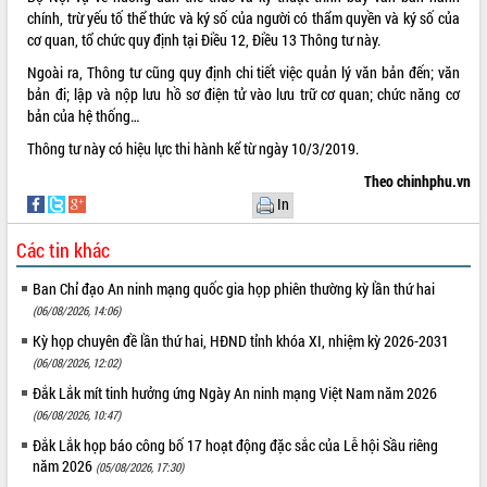
chính, trừ yếu tố thể thức và ký số của người có thẩm quyền và ký số của
VIDEO
cơ quan, tổ chức quy định tại Điều 12, Điều 13 Thông tư này.
Không có file video nào để phát.
Ngoài ra, Thông tư cũng quy định chi tiết việc quản lý văn bản đến; văn
bản đi; lập và nộp lưu hồ sơ điện tử vào lưu trữ cơ quan; chức năng cơ
bản của hệ thống…
ALBUM ẢNH
Thông tư này có hiệu lực thi hành kể từ ngày 10/3/2019.
Theo chinhphu.vn
In
Các tin khác
Ban Chỉ đạo An ninh mạng quốc gia họp phiên thường kỳ lần thứ hai
(06/08/2026, 14:06)
LIÊN KẾT WEB
Kỳ họp chuyên đề lần thứ hai, HĐND tỉnh khóa XI, nhiệm kỳ 2026-2031
(06/08/2026, 12:02)
Đắk Lắk mít tinh hưởng ứng Ngày An ninh mạng Việt Nam năm 2026
(06/08/2026, 10:47)
THỐNG KÊ TRUY CẬP
Đắk Lắk họp báo công bố 17 hoạt động đặc sắc của Lễ hội Sầu riêng
năm 2026
(05/08/2026, 17:30)
Hôm nay:
27074