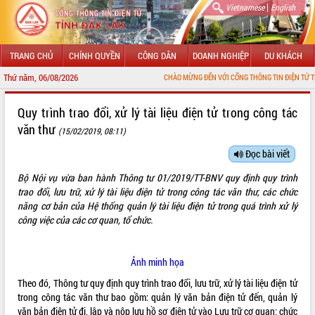
|
Vietnamese
English
TRANG CHỦ
CHÍNH QUYỀN
CÔNG DÂN
DOANH NGHIỆP
DU KHÁCH
Thứ năm, 06/08/2026
CHÀO MỪNG ĐẾN VỚI CỔNG THÔNG TIN ĐIỆN TỬ TỈNH ĐẮK LẮK
GIỚI THIỆU
Quy trình trao đổi, xử lý tài liệu điện tử trong công tác
văn thư
(15/02/2019, 08:11)
LÃNH ĐẠO UBND TỈNH
Đọc bài viết
TIN TỨC SỰ KIỆN
Bộ Nội vụ vừa ban hành Thông tư 01/2019/TT-BNV quy định quy trình
SỞ, BAN, NGÀNH
trao đổi, lưu trữ, xử lý tài liệu điện tử trong công tác văn thư, các chức
năng cơ bản của Hệ thống quản lý tài liệu điện tử trong quá trình xử lý
UBND CÁC XÃ, PHƯỜNG
công việc của các cơ quan, tổ chức.
THÔNG TIN CHỈ ĐẠO ĐIỀU HÀNH
Ảnh minh họa
HỆ THỐNG VĂN BẢN
Theo đó, Thông tư quy định quy trình trao đổi, lưu trữ, xử lý tài liệu điện tử
trong công tác văn thư bao gồm: quản lý văn bản điện tử đến, quản lý
VĂN BẢN HĐND TỈNH
văn bản điện tử đi, lập và nộp lưu hồ sơ điện tử vào Lưu trữ cơ quan; chức