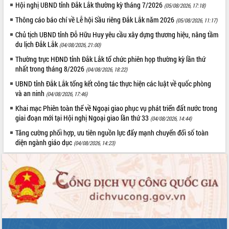
Hội nghị UBND tỉnh Đắk Lắk thường kỳ tháng 7/2026
(05/08/2026, 17:18)
Tất cả:
66003216
Thông cáo báo chí về Lễ hội Sầu riêng Đắk Lắk năm 2026
(05/08/2026, 11:17)
Chủ tịch UBND tỉnh Đỗ Hữu Huy yêu cầu xây dựng thương hiệu, nâng tầm
du lịch Đắk Lắk
(04/08/2026, 21:00)
Thường trực HĐND tỉnh Đắk Lắk tổ chức phiên họp thường kỳ lần thứ
nhất trong tháng 8/2026
(04/08/2026, 18:22)
UBND tỉnh Đắk Lắk tổng kết công tác thực hiện các luật về quốc phòng
và an ninh
(04/08/2026, 17:46)
Khai mạc Phiên toàn thể về Ngoại giao phục vụ phát triển đất nước trong
giai đoạn mới tại Hội nghị Ngoại giao lần thứ 33
(04/08/2026, 14:44)
Tăng cường phối hợp, ưu tiên nguồn lực đẩy mạnh chuyển đổi số toàn
diện ngành giáo dục
(04/08/2026, 14:23)