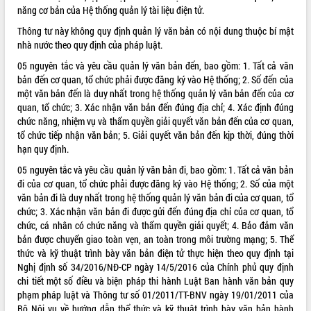
năng cơ bản của Hệ thống quản lý tài liệu điện tử.
ĐIỂM TIN VĂN BẢN
Thông tư này không quy định quản lý văn bản có nội dung thuộc bí mật
nhà nước theo quy định của pháp luật.
QUY HOẠCH - KẾ HOẠCH
05 nguyên tắc và yêu cầu quản lý văn bản đến, bao gồm: 1. Tất cả văn
bản đến cơ quan, tổ chức phải được đăng ký vào Hệ thống; 2. Số đến của
một văn bản đến là duy nhất trong hệ thống quản lý văn bản đến của cơ
quan, tổ chức; 3. Xác nhận văn bản đến đúng địa chỉ; 4. Xác định đúng
chức năng, nhiệm vụ và thẩm quyền giải quyết văn bản đến của cơ quan,
tổ chức tiếp nhận văn bản; 5. Giải quyết văn bản đến kịp thời, đúng thời
hạn quy định.
05 nguyên tắc và yêu cầu quản lý văn bản đi, bao gồm: 1. Tất cả văn bản
đi của cơ quan, tổ chức phải được đăng ký vào Hệ thống; 2. Số của một
văn bản đi là duy nhất trong hệ thống quản lý văn bản đi của cơ quan, tổ
chức; 3. Xác nhận văn bản đi được gửi đến đúng địa chỉ của cơ quan, tổ
chức, cá nhân có chức năng và thẩm quyền giải quyết; 4. Bảo đảm văn
bản được chuyển giao toàn vẹn, an toàn trong môi trường mạng; 5. Thể
thức và kỹ thuật trình bày văn bản điện tử thực hiện theo quy định tại
Nghị định số 34/2016/NĐ-CP ngày 14/5/2016 của Chính phủ quy định
chi tiết một số điều và biện pháp thi hành Luật Ban hành văn bản quy
phạm pháp luật và Thông tư số 01/2011/TT-BNV ngày 19/01/2011 của
Bộ Nội vụ về hướng dẫn thể thức và kỹ thuật trình bày văn bản hành