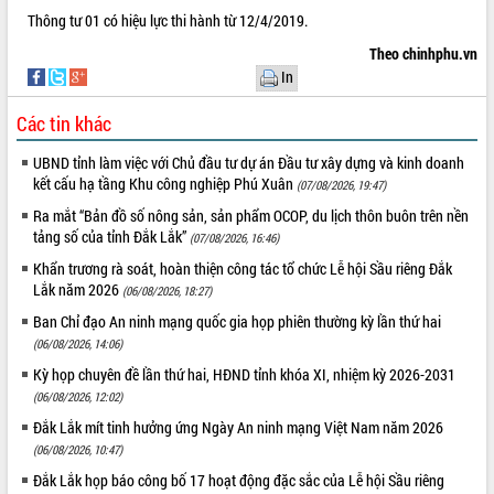
Tất cả:
66046071
Thông tư 01 có hiệu lực thi hành từ 12/4/2019.
Theo chinhphu.vn
In
Các tin khác
UBND tỉnh làm việc với Chủ đầu tư dự án Đầu tư xây dựng và kinh doanh
kết cấu hạ tầng Khu công nghiệp Phú Xuân
(07/08/2026, 19:47)
Ra mắt “Bản đồ số nông sản, sản phẩm OCOP, du lịch thôn buôn trên nền
tảng số của tỉnh Đắk Lắk”
(07/08/2026, 16:46)
Khẩn trương rà soát, hoàn thiện công tác tổ chức Lễ hội Sầu riêng Đắk
Lắk năm 2026
(06/08/2026, 18:27)
Ban Chỉ đạo An ninh mạng quốc gia họp phiên thường kỳ lần thứ hai
(06/08/2026, 14:06)
Kỳ họp chuyên đề lần thứ hai, HĐND tỉnh khóa XI, nhiệm kỳ 2026-2031
(06/08/2026, 12:02)
Đắk Lắk mít tinh hưởng ứng Ngày An ninh mạng Việt Nam năm 2026
(06/08/2026, 10:47)
Đắk Lắk họp báo công bố 17 hoạt động đặc sắc của Lễ hội Sầu riêng