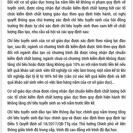
Đối với cơ sở giáo dục trong ba năm liền kề không vi phạm quy định về
tuyển sinh, được công nhận đạt chuẩn kiểm định chất lượng bởi các tổ
VIDEO
chức kiểm định chất lượng giáo dục theo quy định hiện hành, có nghị
Không có file video nào để phát.
quyết thông qua chủ trương xác định chỉ tiêu tuyển sinh của hội đồng
trường thì được tự chủ xác định chỉ tiêu tuyển sinh theo cam kết về chất
lượng đào tạo, nhu cầu xã hội và các quy định sau:
ALBUM ẢNH
Chỉ tiêu tuyển sinh của cơ sở giáo dục được xác định theo năng lực đào
tạo; sau đó, ngành có chương trình đã kiểm định được tính theo quy định
đối với ngành đào tạo có chương trình đã được công nhận đạt chuẩn
kiểm định chất lượng; ngành chưa có chương trình kiểm định không được
tăng chỉ tiêu hoặc được tăng không quá 10% so với năm trước liền kề nếu
kết quả khảo sát sinh viên tốt nghiệp có việc làm trong một năm kể từ khi
tốt nghiệp đạt tỷ lệ từ 90% trở lên (căn cứ vào kết quả kiểm định và kết
quả khảo sát sinh viên có việc làm hàng năm của cơ sở giáo dục)…
Cơ sở giáo dục chưa được công nhận đạt chuẩn kiểm định chất lượng bởi
LIÊN KẾT WEB
các tổ chức kiểm định chất lượng giáo dục theo quy định hiện hành thì
không tăng chỉ tiêu tuyển sinh so với năm trước liền kề.
Chỉ tiêu tuyển sinh đào tạo liên thông đại học chính quy nằm trong tổng
chỉ tiêu tuyển sinh đại học chính quy và được xác định theo quy định tại
THỐNG KÊ TRUY CẬP
Điều 5 Quyết định số 18/2017/QĐ-TTg của Thủ tướng Chính phủ về liên
thông giữa trình độ trung cấp, trình độ cao đẳng với trình độ đại học.
Hôm nay:
748