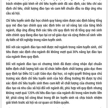
trách nhiệm giải trình về chỉ tiêu tuyển sinh đã xác định, các tiêu chí xác
ĐIỂM TIN VĂN BẢN
định chỉ tiêu, chất lượng đào tạo và cam kết chuẩn đầu ra đáp ứng nhu
cầu xã hội.
QUY HOẠCH - KẾ HOẠCH
Chỉ tiêu tuyển sinh đại học chính quy hàng năm được xác định bằng tổng
quy mô đào tạo chính quy xác định trên cơ sở năng lực của từng khối
ngành, đáp ứng đồng thời các tiêu chí quy định trừ đi tổng quy mô sinh
viên chính quy đang đào tạo tại cơ sở giáo dục và cộng thêm số sinh viên
dự kiến sẽ tốt nghiệp trong năm tuyển sinh.
Đối với các ngành đào tạo mới được mở ngành trong năm tuyển sinh, chỉ
tiêu được xác định cho ngành đó không vượt quá 30% năng lực đào tạo
của ngành theo quy định.
Đối với ngành đào tạo có chương trình đã được công nhận đạt chuẩn
kiểm định chất lượng bởi các tổ chức kiểm định chất lượng giáo dục theo
quy định tại Điều 52 Luật Giáo dục đại học, có nghị quyết thông qua chủ
trương xác định chỉ tiêu tuyển sinh của hội đồng trường thì được tự chủ
xác định chỉ tiêu tuyển sinh theo cam kết về chất lượng của chương trình
đào tạo và nhu cầu xã hội đối với ngành đó, phù hợp với quy định nhưng
không vượt quá 120% chỉ tiêu đào tạo của ngành đó trong năm trước liền
kề; phải công bố công khai trong đề án tuyển sinh và chịu trách nhiệm
giải trình trước xã hội và cơ quan có thẩm quyền.