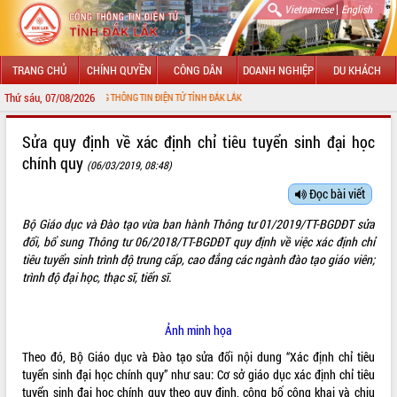
|
Vietnamese
English
TRANG CHỦ
CHÍNH QUYỀN
CÔNG DÂN
DOANH NGHIỆP
DU KHÁCH
Thứ sáu, 07/08/2026
ĐẾN VỚI CỔNG THÔNG TIN ĐIỆN TỬ TỈNH ĐẮK LẮK
GIỚI THIỆU
Sửa quy định về xác định chỉ tiêu tuyển sinh đại học
chính quy
(06/03/2019, 08:48)
LÃNH ĐẠO UBND TỈNH
Đọc bài viết
TIN TỨC SỰ KIỆN
Bộ Giáo dục và Đào tạo vừa ban hành Thông tư 01/2019/TT-BGDĐT sửa
SỞ, BAN, NGÀNH
đổi, bổ sung Thông tư 06/2018/TT-BGDĐT quy định về việc xác định chỉ
tiêu tuyển sinh trình độ trung cấp, cao đẳng các ngành đào tạo giáo viên;
UBND CÁC XÃ, PHƯỜNG
trình độ đại học, thạc sĩ, tiến sĩ.
THÔNG TIN CHỈ ĐẠO ĐIỀU HÀNH
Ảnh minh họa
HỆ THỐNG VĂN BẢN
Theo đó, Bộ Giáo dục và Đào tạo sửa đổi nội dung “Xác định chỉ tiêu
tuyển sinh đại học chính quy” như sau: Cơ sở giáo dục xác định chỉ tiêu
VĂN BẢN HĐND TỈNH
tuyển sinh đại học chính quy theo quy định, công bố công khai và chịu