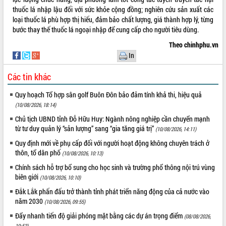
Tất cả:
66144609
thuốc lá nhập lậu đối với sức khỏe cộng đồng; nghiên cứu sản xuất các
loại thuốc lá phù hợp thị hiếu, đảm bảo chất lượng, giá thành hợp lý, từng
bước thay thế thuốc lá ngoại nhập để cung cấp cho người tiêu dùng.
Theo chinhphu.vn
In
Các tin khác
Quy hoạch Tổ hợp sân golf Buôn Đôn bảo đảm tính khả thi, hiệu quả
(10/08/2026, 18:14)
Chủ tịch UBND tỉnh Đỗ Hữu Huy: Ngành nông nghiệp cần chuyển mạnh
từ tư duy quản lý “sản lượng” sang “gia tăng giá trị”
(10/08/2026, 14:11)
Quy định mới về phụ cấp đối với người hoạt động không chuyên trách ở
thôn, tổ dân phố
(10/08/2026, 10:13)
Chính sách hỗ trợ bổ sung cho học sinh và trường phổ thông nội trú vùng
biên giới
(10/08/2026, 10:10)
Đắk Lắk phấn đấu trở thành tỉnh phát triển năng động của cả nước vào
năm 2030
(10/08/2026, 09:55)
Đẩy nhanh tiến độ giải phóng mặt bằng các dự án trọng điểm
(08/08/2026,
19:53)