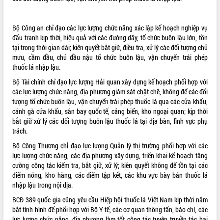
VIDEO
Bộ Công an chỉ đạo các lực lượng chức năng xác lập kế hoạch nghiệp vụ
Không có file video nào để phát.
đấu tranh kịp thời, hiệu quả với các đường dây, tổ chức buôn lậu lớn, tồn
tại trong thời gian dài; kiên quyết bắt giữ, điều tra, xử lý các đối tượng chủ
ALBUM ẢNH
mưu, cầm đầu, chủ đầu nậu tổ chức buôn lậu, vận chuyển trái phép
thuốc lá nhập lậu.
Bộ Tài chính chỉ đạo lực lượng Hải quan xây dựng kế hoạch phối hợp với
các lực lượng chức năng, địa phương giám sát chặt chẽ, không để các đối
tượng tổ chức buôn lậu, vận chuyển trái phép thuốc lá qua các cửa khẩu,
cánh gà cửa khẩu, sân bay quốc tế, cảng biển, kho ngoại quan; kịp thời
bắt giữ xử lý các đối tượng buôn lậu thuốc lá tại địa bàn, lĩnh vực phụ
trách.
Bộ Công Thương chỉ đạo lực lượng Quản lý thị trường phối hợp với các
LIÊN KẾT WEB
lực lượng chức năng, các địa phương xây dựng, triển khai kế hoạch tăng
cường công tác kiểm tra, bắt giữ, xử lý; kiên quyết không để tồn tại các
điểm nóng, kho hàng, các điểm tập kết, các khu vực bày bán thuốc lá
nhập lậu trong nội địa.
THỐNG KÊ TRUY CẬP
BCĐ 389 quốc gia cũng yêu cầu Hiệp hội thuốc lá Việt Nam kịp thời nắm
bắt tình hình để phối hợp với Bộ Y tế, các cơ quan thông tấn, báo chí, các
Hôm nay:
31495
lực lượng chức năng, địa phương làm tốt công tác tuyên truyền tác hại