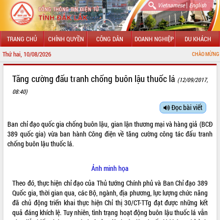
|
Vietnamese
English
TRANG CHỦ
CHÍNH QUYỀN
CÔNG DÂN
DOANH NGHIỆP
DU KHÁCH
Thứ hai, 10/08/2026
CHÀO MỪNG ĐẾN VỚI CỔNG 
GIỚI THIỆU
Tăng cường đấu tranh chống buôn lậu thuốc lá
(12/09/2017,
08:40)
LÃNH ĐẠO UBND TỈNH
Đọc bài viết
TIN TỨC SỰ KIỆN
Ban chỉ đạo quốc gia chống buôn lậu, gian lận thương mại và hàng giả (BCĐ
SỞ, BAN, NGÀNH
389 quốc gia) vừa ban hành Công điện về tăng cường công tác đấu tranh
chống buôn lậu thuốc lá.
UBND CÁC XÃ, PHƯỜNG
Ảnh minh họa
THÔNG TIN CHỈ ĐẠO ĐIỀU HÀNH
Theo đó, thực hiện chỉ đạo của Thủ tướng Chính phủ và Ban Chỉ đạo 389
Quốc gia, thời gian qua, các Bộ, ngành, địa phương, lực lượng chức năng
HỆ THỐNG VĂN BẢN
đã chủ động triển khai thực hiện Chỉ thị 30/CT-TTg đạt được những kết
quả đáng khích lệ. Tuy nhiên, tình trạng hoạt động buôn lậu thuốc lá vẫn
VĂN BẢN HĐND TỈNH