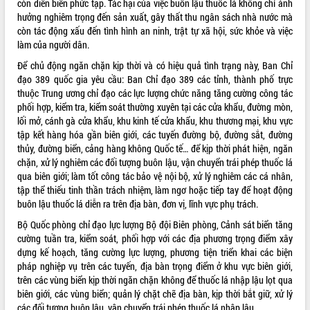
còn diễn biến phức tạp. Tác hại của việc buôn lậu thuốc lá không chỉ ảnh
hưởng nghiêm trọng đến sản xuất, gây thất thu ngân sách nhà nước mà
ĐIỂM TIN VĂN BẢN
còn tác động xấu đến tình hình an ninh, trật tự xã hội, sức khỏe và việc
làm của người dân.
QUY HOẠCH - KẾ HOẠCH
Để chủ động ngăn chặn kịp thời và có hiệu quả tình trạng này, Ban Chỉ
đạo 389 quốc gia yêu cầu: Ban Chỉ đạo 389 các tỉnh, thành phố trực
thuộc Trung ương chỉ đạo các lực lượng chức năng tăng cường công tác
phối hợp, kiểm tra, kiểm soát thường xuyên tại các cửa khẩu, đường mòn,
lối mở, cánh gà cửa khẩu, khu kinh tế cửa khẩu, khu thương mại, khu vực
tập kết hàng hóa gần biên giới, các tuyến đường bộ, đường sắt, đường
thủy, đường biển, cảng hàng không Quốc tế… để kịp thời phát hiện, ngăn
chặn, xử lý nghiêm các đối tượng buôn lậu, vận chuyển trái phép thuốc lá
qua biên giới; làm tốt công tác bảo vệ nội bộ, xử lý nghiêm các cá nhân,
tập thể thiếu tinh thần trách nhiệm, làm ngơ hoặc tiếp tay để hoạt động
buôn lậu thuốc lá diễn ra trên địa bàn, đơn vị, lĩnh vực phụ trách.
Bộ Quốc phòng chỉ đạo lực lượng Bộ đội Biên phòng, Cảnh sát biển tăng
cường tuần tra, kiểm soát, phối hợp với các địa phương trọng điểm xây
dựng kế hoạch, tăng cường lực lượng, phương tiện triển khai các biện
pháp nghiệp vụ trên các tuyến, địa bàn trọng điểm ở khu vực biên giới,
trên các vùng biển kịp thời ngăn chặn không để thuốc lá nhập lậu lọt qua
biên giới, các vùng biển; quản lý chặt chẽ địa bàn, kịp thời bắt giữ, xử lý
các đối tượng buôn lậu, vận chuyển trái phép thuốc lá nhập lậu.