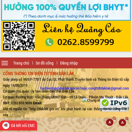
Toggle
Trang chủ
Sơ đồ cổng
Đăng nhập
navigation
CỔNG THÔNG TIN ĐIỆN TỬ TỈNH ĐẮK LẮK
Giấy phép số 99/GP-TTĐT do Cục QL Phát thanh Truyền hình và Thông tin Điện tử cấp
ngày 14/05/2010
banbientap@daklak.gov.vn hoặc congttdtdaklak@gmail.com
Cơ quan chủ quản: Ủy ban nhân dân tỉnh Đắk Lắk
Cơ quan thường trực: Văn phòng UBND tỉnh - 09 Lê Duẩn - P.Buôn Ma Thuột - Đắk Lắk.
SĐT:
0262.859.9699
Email:
Ghi rõ nguồn tin "http://daklak.gov.vn" khi phát hành lại các thông tin từ Cổng TTĐT
này
Đã kết nối EMC