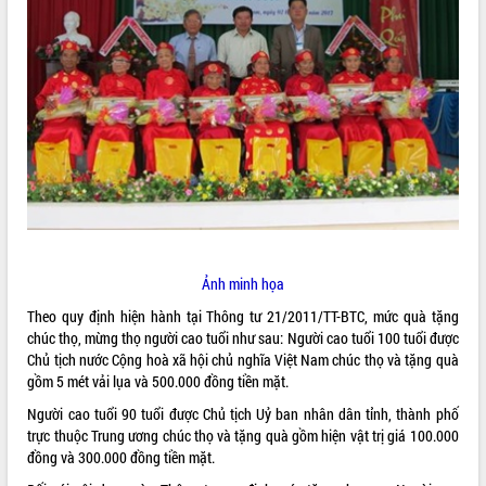
ĐIỂM TIN VĂN BẢN
QUY HOẠCH - KẾ HOẠCH
Ảnh minh họa
Theo quy định hiện hành tại Thông tư
21/2011/TT-BTC
, mức quà tặng
chúc thọ, mừng thọ người cao tuổi như sau: Người cao tuổi 100 tuổi được
Chủ tịch nước Cộng hoà xã hội chủ nghĩa Việt Nam chúc thọ và tặng quà
gồm 5 mét vải lụa và 500.000 đồng tiền mặt.
Người cao tuổi 90 tuổi được Chủ tịch Uỷ ban nhân dân tỉnh, thành phố
trực thuộc Trung ương chúc thọ và tặng quà gồm hiện vật trị giá 100.000
đồng và 300.000 đồng tiền mặt.