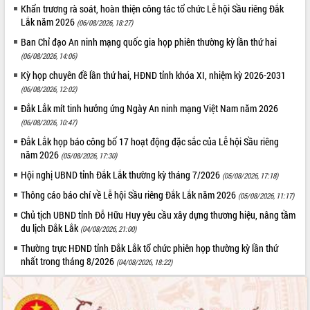
Khẩn trương rà soát, hoàn thiện công tác tổ chức Lễ hội Sầu riêng Đắk
Lắk năm 2026
(06/08/2026, 18:27)
Ban Chỉ đạo An ninh mạng quốc gia họp phiên thường kỳ lần thứ hai
(06/08/2026, 14:06)
Kỳ họp chuyên đề lần thứ hai, HĐND tỉnh khóa XI, nhiệm kỳ 2026-2031
(06/08/2026, 12:02)
Đắk Lắk mít tinh hưởng ứng Ngày An ninh mạng Việt Nam năm 2026
(06/08/2026, 10:47)
Đắk Lắk họp báo công bố 17 hoạt động đặc sắc của Lễ hội Sầu riêng
năm 2026
(05/08/2026, 17:30)
Hội nghị UBND tỉnh Đắk Lắk thường kỳ tháng 7/2026
(05/08/2026, 17:18)
Thông cáo báo chí về Lễ hội Sầu riêng Đắk Lắk năm 2026
(05/08/2026, 11:17)
Chủ tịch UBND tỉnh Đỗ Hữu Huy yêu cầu xây dựng thương hiệu, nâng tầm
du lịch Đắk Lắk
(04/08/2026, 21:00)
Thường trực HĐND tỉnh Đắk Lắk tổ chức phiên họp thường kỳ lần thứ
nhất trong tháng 8/2026
(04/08/2026, 18:22)