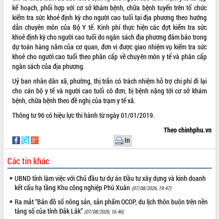
Tất cả:
66047557
kế hoạch, phối hợp với cơ sở khám bệnh, chữa bệnh tuyến trên tổ chức
kiểm tra sức khoẻ định kỳ cho người cao tuổi tại địa phương theo hướng
dẫn chuyên môn của Bộ Y tế. Kinh phí thực hiện các đợt kiểm tra sức
khoẻ định kỳ cho người cao tuổi do ngân sách địa phương đảm bảo trong
dự toán hàng năm của cơ quan, đơn vị được giao nhiệm vụ kiểm tra sức
khoẻ cho người cao tuổi theo phân cấp về chuyên môn y tế và phân cấp
ngân sách của địa phương.
Uỷ ban nhân dân xã, phường, thị trấn có trách nhiệm hỗ trợ chi phí đi lại
cho cán bộ y tế và người cao tuổi cô đơn, bị bệnh nặng tới cơ sở khám
bệnh, chữa bệnh theo đề nghị của trạm y tế xã.
Thông tư 96 có hiệu lực thi hành từ ngày 01/01/2019.
Theo chinhphu.vn
In
Các tin khác
UBND tỉnh làm việc với Chủ đầu tư dự án Đầu tư xây dựng và kinh doanh
kết cấu hạ tầng Khu công nghiệp Phú Xuân
(07/08/2026, 19:47)
Ra mắt “Bản đồ số nông sản, sản phẩm OCOP, du lịch thôn buôn trên nền
tảng số của tỉnh Đắk Lắk”
(07/08/2026, 16:46)