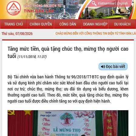
|
Vietnamese
English
TRANG CHỦ
CHÍNH QUYỀN
CÔNG DÂN
DOANH NGHIỆP
DU KHÁCH
Thứ sáu, 07/08/2026
CHÀO MỪNG ĐẾN VỚI CỔNG THÔNG TIN ĐIỆN TỬ TỈNH ĐẮK LẮK
GIỚI THIỆU
Tăng mức tiền, quà tặng chúc thọ, mừng thọ người cao
tuổi
(11/11/2018, 11:37)
LÃNH ĐẠO UBND TỈNH
Đọc bài viết
TIN TỨC SỰ KIỆN
Bộ Tài chính vừa ban hành Thông tư
96/2018/TT-BTC
quy định quản lý
SỞ, BAN, NGÀNH
và sử dụng kinh phí chăm sóc sức khoẻ ban đầu cho người cao tuổi tại
nơi cư trú; chúc thọ, mừng thọ; ưu đãi tín dụng và biểu dương, khen
UBND CÁC XÃ, PHƯỜNG
thưởng người cao tuổi. Theo đó, mức tiền, quà tặng chúc thọ, mừng thọ
người cao tuổi được điều chỉnh tăng so với quy định hiện hành.
THÔNG TIN CHỈ ĐẠO ĐIỀU HÀNH
HỆ THỐNG VĂN BẢN
VĂN BẢN HĐND TỈNH