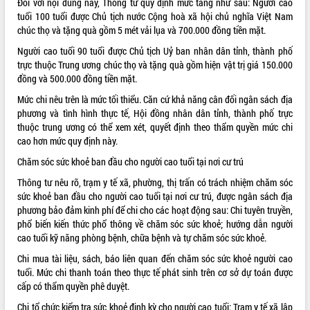
Đối với nội dung này, Thông tư quy định mức tăng như sau: Người cao
tuổi 100 tuổi được Chủ tịch nước Cộng hoà xã hội chủ nghĩa Việt Nam
VIDEO
chúc thọ và tặng quà gồm 5 mét vải lụa và 700.000 đồng tiền mặt.
Không có file video nào để phát.
Người cao tuổi 90 tuổi được Chủ tịch Uỷ ban nhân dân tỉnh, thành phố
trực thuộc Trung ương chúc thọ và tặng quà gồm hiện vật trị giá 150.000
ALBUM ẢNH
đồng và 500.000 đồng tiền mặt.
Mức chi nêu trên là mức tối thiểu. Căn cứ khả năng cân đối ngân sách địa
phương và tình hình thực tế, Hội đồng nhân dân tỉnh, thành phố trực
thuộc trung ương có thể xem xét, quyết định theo thẩm quyền mức chi
cao hơn mức quy định này.
Chăm sóc sức khoẻ ban đầu cho người cao tuổi tại nơi cư trú
Thông tư nêu rõ, trạm y tế xã, phường, thị trấn có trách nhiệm chăm sóc
sức khoẻ ban đầu cho người cao tuổi tại nơi cư trú, được ngân sách địa
phương bảo đảm kinh phí để chi cho các hoạt động sau: Chi tuyên truyền,
LIÊN KẾT WEB
phổ biến kiến thức phổ thông về chăm sóc sức khoẻ; hướng dẫn người
cao tuổi kỹ năng phòng bệnh, chữa bệnh và tự chăm sóc sức khoẻ.
Chi mua tài liệu, sách, báo liên quan đến chăm sóc sức khoẻ người cao
tuổi. Mức chi thanh toán theo thực tế phát sinh trên cơ sở dự toán được
THỐNG KÊ TRUY CẬP
cấp có thẩm quyền phê duyệt.
Hôm nay:
2234
Chi tổ chức kiểm tra sức khoẻ định kỳ cho người cao tuổi: Trạm y tế xã lập