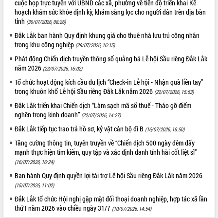
cuộc họp trực tuyến với UBND các xã, phường về tiến độ triển khai Kế
hoạch khám sức khỏe định kỳ, khám sàng lọc cho người dân trên địa bàn
tỉnh
(30/07/2026, 08:26)
Đắk Lắk ban hành Quy định khung giá cho thuê nhà lưu trú công nhân
trong khu công nghiệp
(29/07/2026, 16:15)
Phát động Chiến dịch truyền thông số quảng bá Lễ hội Sầu riêng Đắk Lắk
năm 2026
(23/07/2026, 16:02)
Tổ chức hoạt động kích cầu du lịch “Check-in Lễ hội - Nhận quà liền tay”
trong khuôn khổ Lễ hội Sầu riêng Đắk Lắk năm 2026
(22/07/2026, 15:53)
Đắk Lắk triển khai Chiến dịch “Làm sạch mã số thuế - Tháo gỡ điểm
nghẽn trong kinh doanh”
(22/07/2026, 14:27)
Đắk Lắk tiếp tục trao trả hồ sơ, kỷ vật cán bộ đi B
(16/07/2026, 16:50)
Tăng cường thông tin, tuyên truyền về “Chiến dịch 500 ngày đêm đẩy
mạnh thực hiện tìm kiếm, quy tập và xác định danh tính hài cốt liệt sĩ”
(16/07/2026, 16:24)
Ban hành Quy định quyền lợi tài trợ Lễ hội Sầu riêng Đắk Lắk năm 2026
(15/07/2026, 11:02)
Đắk Lắk tổ chức Hội nghị gặp mặt đối thoại doanh nghiệp, hợp tác xã lần
thứ I năm 2026 vào chiều ngày 31/7
(10/07/2026, 14:54)