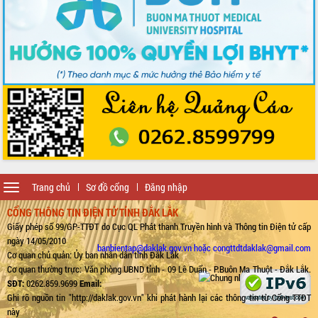
Toggle
Trang chủ
Sơ đồ cổng
Đăng nhập
navigation
CỔNG THÔNG TIN ĐIỆN TỬ TỈNH ĐẮK LẮK
Giấy phép số 99/GP-TTĐT do Cục QL Phát thanh Truyền hình và Thông tin Điện tử cấp
ngày 14/05/2010
banbientap@daklak.gov.vn hoặc congttdtdaklak@gmail.com
Cơ quan chủ quản: Ủy ban nhân dân tỉnh Đắk Lắk
Cơ quan thường trực: Văn phòng UBND tỉnh - 09 Lê Duẩn - P.Buôn Ma Thuột - Đắk Lắk.
SĐT:
0262.859.9699
Email:
Ghi rõ nguồn tin "http://daklak.gov.vn" khi phát hành lại các thông tin từ Cổng TTĐT
này