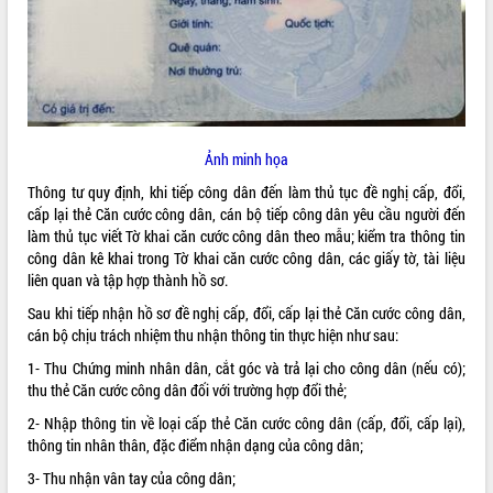
ĐIỂM TIN VĂN BẢN
QUY HOẠCH - KẾ HOẠCH
Ảnh minh họa
Thông tư quy định, khi tiếp công dân đến làm thủ tục đề nghị cấp, đổi,
cấp lại thẻ
Căn cước công dân
, cán bộ tiếp công dân yêu cầu người đến
làm thủ tục viết Tờ khai căn cước công dân theo mẫu; kiểm tra thông tin
công dân kê khai trong Tờ khai căn cước công dân, các giấy tờ, tài liệu
liên quan và tập hợp thành hồ sơ.
Sau khi tiếp nhận hồ sơ đề nghị cấp, đổi, cấp lại thẻ Căn cước công dân,
cán bộ chịu trách nhiệm thu nhận thông tin thực hiện như sau:
1- Thu Chứng minh nhân dân, cắt góc và trả lại cho công dân (nếu có);
thu thẻ Căn cước công dân đối với trường hợp đổi thẻ;
2- Nhập thông tin về loại cấp thẻ Căn cước công dân (cấp, đổi, cấp lại),
thông tin nhân thân, đặc điểm nhận dạng của công dân;
3- Thu nhận vân tay của công dân;