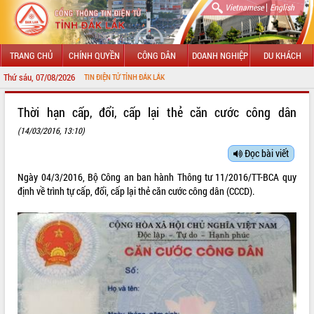
|
Vietnamese
English
TRANG CHỦ
CHÍNH QUYỀN
CÔNG DÂN
DOANH NGHIỆP
DU KHÁCH
Thứ sáu, 07/08/2026
NG THÔNG TIN ĐIỆN TỬ TỈNH ĐẮK LẮK
GIỚI THIỆU
Thời hạn cấp, đổi, cấp lại thẻ căn cước công dân
(14/03/2016, 13:10)
LÃNH ĐẠO UBND TỈNH
Đọc bài viết
TIN TỨC SỰ KIỆN
Ngày 04/3/2016, Bộ Công an ban hành Thông tư
11/2016/TT-BCA
quy
SỞ, BAN, NGÀNH
định về trình tự cấp, đổi, cấp lại thẻ căn cước công dân (CCCD).
UBND CÁC XÃ, PHƯỜNG
THÔNG TIN CHỈ ĐẠO ĐIỀU HÀNH
HỆ THỐNG VĂN BẢN
VĂN BẢN HĐND TỈNH