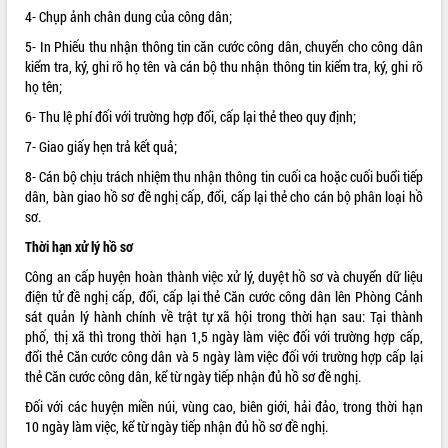
4- Chụp ảnh chân dung của công dân;
VIDEO
5- In Phiếu thu nhận thông tin căn cước công dân, chuyển cho công dân
Không có file video nào để phát.
kiểm tra, ký, ghi rõ họ tên và cán bộ thu nhận thông tin kiểm tra, ký, ghi rõ
họ tên;
ALBUM ẢNH
6- Thu lệ phí đối với trường hợp đổi, cấp lại thẻ theo quy định;
7- Giao giấy hẹn trả kết quả;
8- Cán bộ chịu trách nhiệm thu nhận thông tin cuối ca hoặc cuối buổi tiếp
dân, bàn giao hồ sơ đề nghị cấp, đổi, cấp lại thẻ cho cán bộ phân loại hồ
sơ.
Thời hạn xử lý hồ sơ
Công an cấp huyện hoàn thành việc xử lý, duyệt hồ sơ và chuyển dữ liệu
điện tử đề nghị cấp, đổi, cấp lại thẻ Căn cước công dân lên Phòng Cảnh
LIÊN KẾT WEB
sát quản lý hành chính về trật tự xã hội trong thời hạn sau: Tại thành
phố, thị xã thì trong thời hạn 1,5 ngày làm việc đối với trường hợp cấp,
đổi thẻ Căn cước công dân và 5 ngày làm việc đối với trường hợp cấp lại
thẻ Căn cước công dân, kể từ ngày tiếp nhận đủ hồ sơ đề nghị.
THỐNG KÊ TRUY CẬP
Đối với các huyện miền núi, vùng cao, biên giới, hải đảo, trong thời hạn
10 ngày làm việc, kể từ ngày tiếp nhận đủ hồ sơ đề nghị.
Hôm nay:
2063