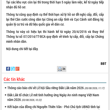
Tại các khu vực còn lại thì trong thời hạn 5 ngày làm việc, kể từ ngày tiếp
Tất cả:
66047386
nhận đủ hồ sơ.
Thông tư cũng quy định cụ thể thời hạn xử lý hồ sơ đề nghị cấp, đổi, cấp
lại thẻ Căn cước công dân tại Công an cấp tỉnh và Cục Cảnh sát đăng ký,
quản lý cư trú và dữ liệu quốc gia về dân cư.
Thông tư này có hiệu lực thi hành kể từ ngày 20/4/2016 và thay thế
Thông tư số 07/2014/TT-BCA quy định về trình tự cấp, đổi, cấp lại Chứng
minh nhân dân.
Nội dung chi tiết
tại đây.
BBT
In
Các tin khác
Thông cáo báo chí về Lễ hội Sầu riêng Đắk Lắk năm 2026
(05/08/2026, 11:17)
Đắk Lắk tổ chức Lễ mít tinh hưởng ứng Ngày An ninh mạng Việt Nam
năm 2026
(03/08/2026, 10:22)
Kết luận của đồng chí Nguyễn Thiên Văn - Phó Chủ tịch UBND tỉnh tại