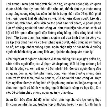
Thủ tướng Chính phủ cũng yêu cầu các bộ, cơ quan ngang bộ, cơ quan
thuộc Chính phủ, Ủy ban nhân dân các tỉnh, thành phố trực thuộc trung
ương tăng cường công tác nắm tình hình trong nhân dân để kịp thời phát
hiện, giải quyết triệt để những vụ việc khiếu kiện đông người, kéo dài,
những nguyên nhân, điều kiện có thể phát sinh tội phạm, vi phạm pháp
luật về chống người thi hành công vụ, như thực hiện các chính sách xã
hội có liên quan đến người dân không công bằng, thiếu công khai, minh
bạch. Tập trung thanh tra, kiểm tra, giám sát quá trình thực thi công vụ,
để kịp thời phát hiện và có biện pháp giải quyết, khắc phục ngay những
sơ hở, bất cập, nhằm phòng ngừa, ngăn chặn triệt để các hành vi chống
người thi hành công vụ trong lĩnh vực, địa bàn thuộc quyền quản lý.
Kiên quyết xử lý nghiêm các hành vi tham nhũng, tiêu cực, gây phiền hà,
sách nhiễu người dân, các vi phạm về tác phong, thái độ ứng xử trong khi
thi hành công vụ, xem xét xử lý trách nhiệm liên đới của người đứng đầu
cơ quan, đơn vị; kịp thời phát hiện, động viên, khen thưởng những điển
hình tốt về tinh thần, thái độ phục vụ của người thi hành công vụ. Thực
hiện nghiêm túc việc thông báo về địa phương nơi cư trú hoặc cơ quan, tổ
chức nơi người có hành vi chống người thi hành công vụ học tập, làm
việc để có biện pháp phòng ngừa, quản lý, giáo dục.
Quan tâm bảo đảm chế độ, chính sách phù hợp cho các lực lượng thực
thi công vụ, nhất là các trường hợp bị thương hoặc hy sinh khi thi hành