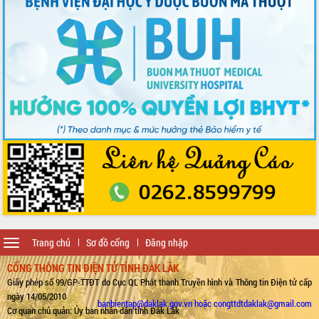
Toggle
Trang chủ
Sơ đồ cổng
Đăng nhập
navigation
CỔNG THÔNG TIN ĐIỆN TỬ TỈNH ĐẮK LẮK
Giấy phép số 99/GP-TTĐT do Cục QL Phát thanh Truyền hình và Thông tin Điện tử cấp
ngày 14/05/2010
banbientap@daklak.gov.vn hoặc congttdtdaklak@gmail.com
Cơ quan chủ quản: Ủy ban nhân dân tỉnh Đắk Lắk