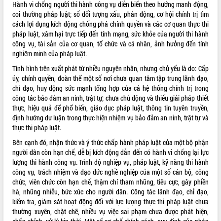
Hành vi chống người thi hành công vụ diễn biến theo hướng manh động,
ĐIỂM TIN VĂN BẢN
coi thường pháp luật; số đối tượng xấu, phản động, cơ hội chính trị tìm
cách lợi dụng kích động chống phá chính quyền và các cơ quan thực thi
pháp luật, xâm hại trực tiếp đến tính mạng, sức khỏe của người thi hành
QUY HOẠCH - KẾ HOẠCH
công vụ, tài sản của cơ quan, tổ chức và cá nhân, ảnh hưởng đến tính
nghiêm minh của pháp luật.
Tình hình trên xuất phát từ nhiều nguyên nhân, nhưng chủ yếu là do: Cấp
ủy, chính quyền, đoàn thể một số nơi chưa quan tâm tập trung lãnh đạo,
chỉ đạo, huy động sức mạnh tổng hợp của cả hệ thống chính trị trong
công tác bảo đảm an ninh, trật tự; chưa chủ động và thiếu giải pháp thiết
thực, hiệu quả để phổ biến, giáo dục pháp luật, thông tin tuyên truyền,
định hướng dư luận trong thực hiện nhiệm vụ bảo đảm an ninh, trật tự và
thực thi pháp luật.
Bên cạnh đó, nhận thức và ý thức chấp hành pháp luật của một bộ phận
người dân còn hạn chế, dễ bị kích động dẫn đến có hành vi chống lại lực
lượng thi hành công vụ. Trình độ nghiệp vụ, pháp luật, kỹ năng thi hành
công vụ, trách nhiệm và đạo đức nghề nghiệp của một số cán bộ, công
chức, viên chức còn hạn chế, thậm chí tham nhũng, tiêu cực, gây phiền
hà, nhũng nhiễu, bức xúc cho người dân. Công tác lãnh đạo, chỉ đạo,
kiểm tra, giám sát hoạt động đối với lực lượng thực thi pháp luật chưa
thường xuyên, chặt chẽ, nhiều vụ việc sai phạm chưa được phát hiện,