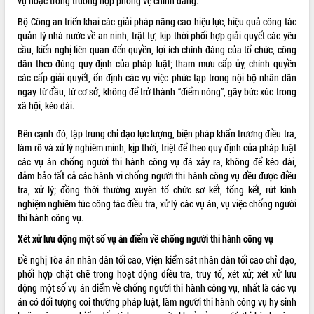
vụ hoặc trong trường hợp phòng vệ chính đáng.
Bộ Công an triển khai các giải pháp nâng cao hiệu lực, hiệu quả công tác
quản lý nhà nước về an ninh, trật tự, kịp thời phối hợp giải quyết các yêu
cầu, kiến nghị liên quan đến quyền, lợi ích chính đáng của tổ chức, công
dân theo đúng quy định của pháp luật; tham mưu cấp ủy, chính quyền
các cấp giải quyết, ổn định các vụ việc phức tạp trong nội bộ nhân dân
ngay từ đầu, từ cơ sở, không để trở thành “điểm nóng”, gây bức xúc trong
xã hội, kéo dài.
Bên cạnh đó, tập trung chỉ đạo lực lượng, biện pháp khẩn trương điều tra,
làm rõ và xử lý nghiêm minh, kịp thời, triệt để theo quy định của pháp luật
các vụ án chống người thi hành công vụ đã xảy ra, không để kéo dài,
đảm bảo tất cả các hành vi chống người thi hành công vụ đều được điều
tra, xử lý; đồng thời thường xuyên tổ chức sơ kết, tổng kết, rút kinh
nghiệm nghiêm túc công tác điều tra, xử lý các vụ án, vụ việc chống người
thi hành công vụ.
Xét xử lưu động một số vụ án điểm về chống người thi hành công vụ
Đề nghị Tòa án nhân dân tối cao, Viện kiểm sát nhân dân tối cao chỉ đạo,
phối hợp chặt chẽ trong hoạt động điều tra, truy tố, xét xử; xét xử lưu
động một số vụ án điểm về chống người thi hành công vụ, nhất là các vụ
án có đối tượng coi thường pháp luật, làm người thi hành công vụ hy sinh