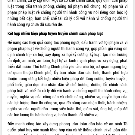
chấn chỉnh, xử lý kịp thời. Một số cơ chế chính sách, quy định của pháp
luật trong đấu tranh phòng, chống tội phạm nói chung, tội phạm và vi
VIDEO
phạm pháp luật về chống người thi hành công vụ nói riêng còn bộc lộ
những bất cập, hạn chế; chế tài xử lý đối với hành vi chống người thi
Không có file video nào để phát.
hành công vụ chưa đủ sức răn đe.
ALBUM ẢNH
Kết hợp nhiều biện pháp tuyên truyền chính sách pháp luật
Để nâng cao hiệu quả công tác phòng ngừa, đấu tranh với tội phạm và vi
phạm pháp luật về chống người thi hành công vụ, góp phần giữ vững ổn
định chính trị - xã hội, xây dựng xã hội kỷ cương, kỷ luật, tạo môi trường
ổn định, an ninh, an toàn, trật tự và lành mạnh phục vụ xây dựng, phát
triển đất nước, Thủ tướng Chính phủ yêu cầu các bộ, cơ quan ngang bộ,
cơ quan thuộc Chính phủ, Ủy ban nhân dân các tỉnh, thành phố trực
thuộc trung ương kết hợp nhiều biện pháp để tăng cường tuyên truyền,
phổ biến, giáo dục cho nhân dân về chủ trương, đường lối, chính sách
pháp luật và chế tài xử lý đối với hành vi chống người thi hành công vụ;
LIÊN KẾT WEB
quyền, nghĩa vụ của công dân và chức năng, nhiệm vụ, quyền hạn của
các lực lượng thực thi công vụ, qua đó nâng cao nhận thức, trách nhiệm,
nghĩa vụ của người dân trong việc tuân thủ, giám sát, ủng hộ, giúp đỡ
các lực lượng thi hành công vụ hoàn thành tốt nhiệm vụ.
THỐNG KÊ TRUY CẬP
Đẩy mạnh công tác xây dựng phong trào toàn dân bảo vệ an ninh Tổ
quốc, phát huy sức mạnh tổng hợp của cả hệ thống chính trị và toàn dân
Hôm nay:
27474