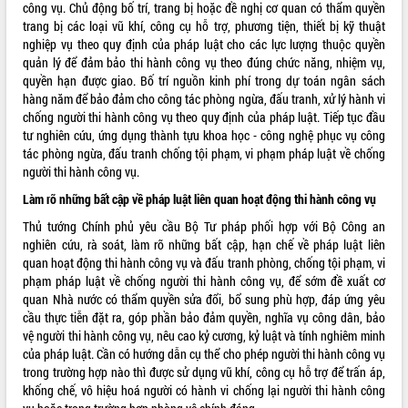
công vụ. Chủ động bố trí, trang bị hoặc đề nghị cơ quan có thẩm quyền
trang bị các loại vũ khí, công cụ hỗ trợ, phương tiện, thiết bị kỹ thuật
nghiệp vụ theo quy định của pháp luật cho các lực lượng thuộc quyền
quản lý để đảm bảo thi hành công vụ theo đúng chức năng, nhiệm vụ,
quyền hạn được giao. Bố trí nguồn kinh phí trong dự toán ngân sách
hàng năm để bảo đảm cho công tác phòng ngừa, đấu tranh, xử lý hành vi
chống người thi hành công vụ theo quy định của pháp luật. Tiếp tục đầu
tư nghiên cứu, ứng dụng thành tựu khoa học - công nghệ phục vụ công
tác phòng ngừa, đấu tranh chống tội phạm, vi phạm pháp luật về chống
người thi hành công vụ.
Làm rõ những bất cập về pháp luật liên quan hoạt động thi hành công vụ
Thủ tướng Chính phủ yêu cầu Bộ Tư pháp phối hợp với Bộ Công an
nghiên cứu, rà soát, làm rõ những bất cập, hạn chế về pháp luật liên
quan hoạt động thi hành công vụ và đấu tranh phòng, chống tội phạm, vi
phạm pháp luật về chống người thi hành công vụ, để sớm đề xuất cơ
quan Nhà nước có thẩm quyền sửa đổi, bổ sung phù hợp, đáp ứng yêu
cầu thực tiễn đặt ra, góp phần bảo đảm quyền, nghĩa vụ công dân, bảo
vệ người thi hành công vụ, nêu cao kỷ cương, kỷ luật và tính nghiêm minh
của pháp luật. Cần có hướng dẫn cụ thể cho phép người thi hành công vụ
trong trường hợp nào thì được sử dụng vũ khí, công cụ hỗ trợ để trấn áp,
khống chế, vô hiệu hoá người có hành vi chống lại người thi hành công