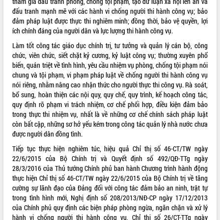
tham gia đấu tranh phòng, chống tội phạm, tạo dư luận xã hội lên án và
Tất cả:
66072797
đấu tranh mạnh mẽ với các hành vi chống người thi hành công vụ; bảo
đảm pháp luật được thực thi nghiêm minh; đồng thời, bảo vệ quyền, lợi
ích chính đáng của người dân và lực lượng thi hành công vụ.
Làm tốt công tác giáo dục chính trị, tư tưởng và quản lý cán bộ, công
chức, viên chức, siết chặt kỷ cương, kỷ luật công vụ; thường xuyên phổ
biến, quán triệt về tình hình, yêu cầu nhiệm vụ phòng, chống tội phạm nói
chung và tội phạm, vi phạm pháp luật về chống người thi hành công vụ
nói riêng, nhằm nâng cao nhận thức cho người thực thi công vụ. Rà soát,
bổ sung, hoàn thiện các nội quy, quy chế, quy trình, kế hoạch công tác,
quy định rõ phạm vi trách nhiệm, cơ chế phối hợp, điều kiện đảm bảo
trong thực thi nhiệm vụ, nhất là về những cơ chế chính sách pháp luật
còn bất cập, những sơ hở yếu kém trong công tác quản lý nhà nước chưa
được người dân đồng tình.
Tiếp tục thực hiện nghiêm túc, hiệu quả Chỉ thị số 46-CT/TW ngày
22/6/2015 của Bộ Chính trị và Quyết định số 492/QĐ-TTg ngày
28/3/2016 của Thủ tướng Chính phủ ban hành Chương trình hành động
thực hiện Chỉ thị số 46-CT/TW ngày 22/6/2015 của Bộ Chính trị về tăng
cường sự lãnh đạo của Đảng đối với công tác đảm bảo an ninh, trật tự
trong tình hình mới, Nghị định số 208/2013/NĐ-CP ngày 17/12/2013
của Chính phủ quy định các biện pháp phòng ngừa, ngăn chặn và xử lý
hành vi chống người thi hành công vụ, Chỉ thị số 26/CT-TTg ngày