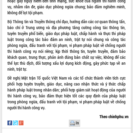
hoặc gây nguy hiểm đến tính mạng, sức khoẻ của người thi hành công
vụ, nhằm răn đe, giáo dục phòng ngừa chung; bảo đảm nghiêm minh,
không để lọt tội phạm.
Bộ Thông tin và Truyền thông chỉ đạo, hướng dẫn các cơ quan thông tấn,
báo chí ở Trung ương và địa phương tăng cường công tác thông tin,
tuyên truyền phổ biến, giáo dục pháp luật, chấp hành và thực thi pháp
luật trong công tác bảo đảm an ninh, trật tự nói chung và công tác
phòng ngừa, đấu tranh với tội phạm, vi phạm pháp luật về chống người
thi hành công vụ nói riêng; kịp thời thông tin, tuyên truyền, đảm bảo
khách quan, trung thực, phản ánh đúng bản chất sự việc, không để các
thế lực thù địch, đối tượng xấu lợi dụng kích động, gây phức tạp về an
ninh, trật tự.
Đề nghị Mặt trận Tổ quốc Việt Nam và các tổ chức thành viên tích cực
phối hợp tuyên truyền, giáo dục, nâng cao nhận thức và ý thức chấp
hành pháp luật trong nhân dân; phối hợp giám sát hoạt động của người
thi hành công vụ, bảo đảm thực hiện tốt các quy định của pháp luật
trong phòng ngừa, đấu tranh với tội phạm, vi phạm pháp luật về chống
người thi hành công vụ.
Theo chinhphu.vn
In