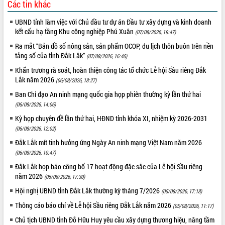
Các tin khác
UBND tỉnh làm việc với Chủ đầu tư dự án Đầu tư xây dựng và kinh doanh
kết cấu hạ tầng Khu công nghiệp Phú Xuân
(07/08/2026, 19:47)
Ra mắt “Bản đồ số nông sản, sản phẩm OCOP, du lịch thôn buôn trên nền
tảng số của tỉnh Đắk Lắk”
(07/08/2026, 16:46)
Khẩn trương rà soát, hoàn thiện công tác tổ chức Lễ hội Sầu riêng Đắk
Lắk năm 2026
(06/08/2026, 18:27)
Ban Chỉ đạo An ninh mạng quốc gia họp phiên thường kỳ lần thứ hai
(06/08/2026, 14:06)
Kỳ họp chuyên đề lần thứ hai, HĐND tỉnh khóa XI, nhiệm kỳ 2026-2031
(06/08/2026, 12:02)
Đắk Lắk mít tinh hưởng ứng Ngày An ninh mạng Việt Nam năm 2026
(06/08/2026, 10:47)
Đắk Lắk họp báo công bố 17 hoạt động đặc sắc của Lễ hội Sầu riêng
năm 2026
(05/08/2026, 17:30)
Hội nghị UBND tỉnh Đắk Lắk thường kỳ tháng 7/2026
(05/08/2026, 17:18)
Thông cáo báo chí về Lễ hội Sầu riêng Đắk Lắk năm 2026
(05/08/2026, 11:17)
Chủ tịch UBND tỉnh Đỗ Hữu Huy yêu cầu xây dựng thương hiệu, nâng tầm