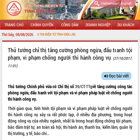
|
Vietnamese
English
TRANG CHỦ
CHÍNH QUYỀN
CÔNG DÂN
DOANH NGHIỆP
DU KHÁCH
Thứ bảy, 08/08/2026
NG THÔNG TIN ĐIỆN TỬ TỈNH ĐẮK LẮK
GIỚI THIỆU
Thủ tướng chỉ thị tăng cường phòng ngừa, đấu tranh tội
phạm, vi phạm chống người thi hành công vụ
(27/10/2017,
LÃNH ĐẠO UBND TỈNH
11:01)
TIN TỨC SỰ KIỆN
Đọc bài viết
SỞ, BAN, NGÀNH
Thủ tướng Chính phủ vừa có Chỉ thị số
39/CT-TTg
về tăng cường công tác
phòng ngừa, đấu tranh với tội phạm và vi phạm pháp luật về chống người
UBND CÁC XÃ, PHƯỜNG
thi hành công vụ.
Thời gian qua, tình hình tội phạm và vi phạm pháp luật về chống người
THÔNG TIN CHỈ ĐẠO ĐIỀU HÀNH
thi hành công vụ xảy ra rất phức tạp, ở nhiều địa phương, trong hoạt
động công vụ của nhiều ngành, nhất là trong hoạt động chống tội phạm,
HỆ THỐNG VĂN BẢN
bảo đảm trật tự, an toàn xã hội, thi hành án, thanh tra, kiểm lâm, quản lý
thị trường, y tế, báo chí...
VĂN BẢN HĐND TỈNH