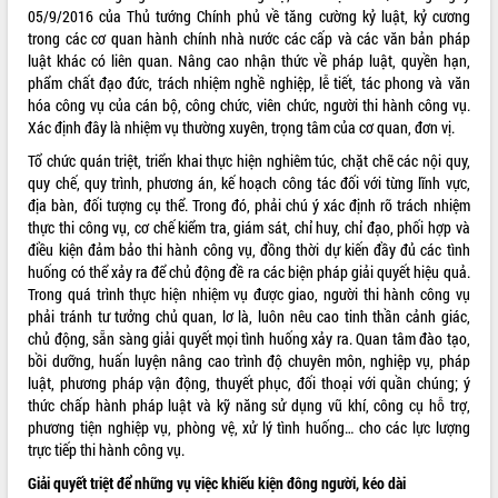
05/9/2016 của Thủ tướng Chính phủ về tăng cường kỷ luật, kỷ cương
trong các cơ quan hành chính nhà nước các cấp và các văn bản pháp
luật khác có liên quan. Nâng cao nhận thức về pháp luật, quyền hạn,
phẩm chất đạo đức, trách nhiệm nghề nghiệp, lễ tiết, tác phong và văn
hóa công vụ của cán bộ, công chức, viên chức, người thi hành công vụ.
Xác định đây là nhiệm vụ thường xuyên, trọng tâm của cơ quan, đơn vị.
Tổ chức quán triệt, triển khai thực hiện nghiêm túc, chặt chẽ các nội quy,
quy chế, quy trình, phương án, kế hoạch công tác đối với từng lĩnh vực,
địa bàn, đối tượng cụ thể. Trong đó, phải chú ý xác định rõ trách nhiệm
thực thi công vụ, cơ chế kiểm tra, giám sát, chỉ huy, chỉ đạo, phối hợp và
điều kiện đảm bảo thi hành công vụ, đồng thời dự kiến đầy đủ các tình
huống có thể xảy ra để chủ động đề ra các biện pháp giải quyết hiệu quả.
Trong quá trình thực hiện nhiệm vụ được giao, người thi hành công vụ
phải tránh tư tưởng chủ quan, lơ là, luôn nêu cao tinh thần cảnh giác,
chủ động, sẵn sàng giải quyết mọi tình huống xảy ra. Quan tâm đào tạo,
bồi dưỡng, huấn luyện nâng cao trình độ chuyên môn, nghiệp vụ, pháp
luật, phương pháp vận động, thuyết phục, đối thoại với quần chúng; ý
thức chấp hành pháp luật và kỹ năng sử dụng vũ khí, công cụ hỗ trợ,
phương tiện nghiệp vụ, phòng vệ, xử lý tình huống… cho các lực lượng
trực tiếp thi hành công vụ.
Giải quyết triệt để những vụ việc khiếu kiện đông người, kéo dài