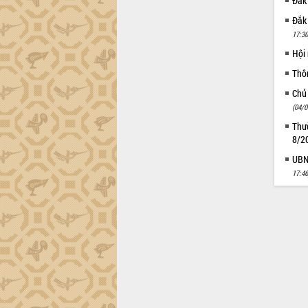
Đắk
Đắk
17:30
Hội
Thô
Chủ
(04/0
Thườ
8/2
UBND
17:46