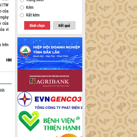
CV/TW
Kém
o của
Rất kém
 ngày
o của
Bình chọn
Kết quả
ủa vi
 trên
HM
ỉnh