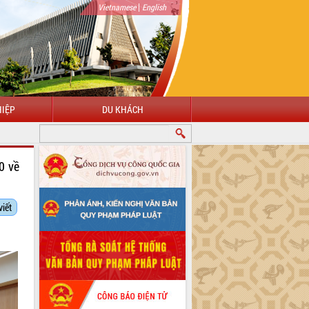
|
Vietnamese
English
IỆP
DU KHÁCH
0 về
viết