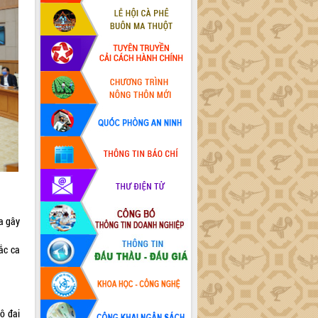
a gây
ắc ca
ộ đại