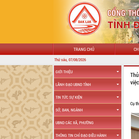
TRANG CHỦ
CH
Thứ sáu, 07/08/2026
GIỚI THIỆU
Thủ
việ
LÃNH ĐẠO UBND TỈNH
TIN TỨC SỰ KIỆN
Cụ th
SỞ, BAN, NGÀNH
UBND CÁC XÃ, PHƯỜNG
THÔNG TIN CHỈ ĐẠO ĐIỀU HÀNH