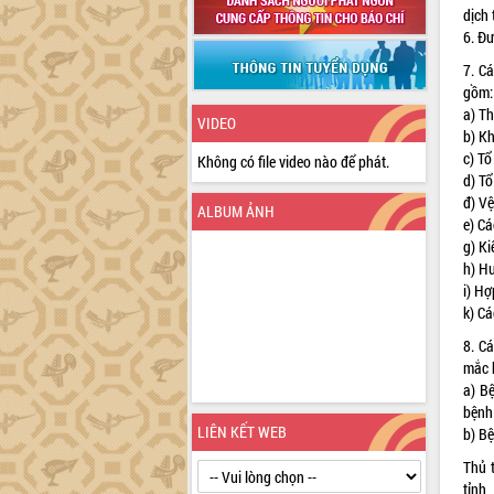
dịch
6. Đ
7. C
gồm
a) T
VIDEO
b) K
c) T
Không có file video nào để phát.
d) Tổ
đ) Vệ
ALBUM ẢNH
e) C
g) K
h) H
i) H
k) Cá
8. Cá
mắc 
a) B
bệnh
LIÊN KẾT WEB
b) Bệ
Thủ 
tỉnh,