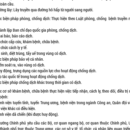
 toàn cầu.
ường lây: Lây truyền qua đường hô hấp từ người sang người.
ác biện pháp phòng, chống dịch: Thực hiện theo Luật phòng, chống bệnh truyền 
:
hành lập Ban chỉ đạo quốc gia phòng, chống dịch.
hai báo, báo cáo dịch.
ổ chức cấp cứu, khám bệnh, chữa bệnh.
 chức cách ly y tế.
 sinh, diệt trùng, tẩy uế trong vùng có dịch.
ác biện pháp bảo vệ cá nhân.
iểm soát ra, vào vùng có dịch.
uy động, trưng dụng các nguồn lực cho hoạt động chống dịch.
ợp tác quốc tế trong hoạt động chống dịch.
c biện pháp chống dịch khác trong thời gian có dịch.
c cơ sở khám bệnh, chữa bệnh thực hiện việc tiếp nhận, cách ly, theo dõi, điều trị
bệnh:
ệnh viện tuyến tỉnh, tuyến Trung ương, bệnh viện trong ngành Công an, Quân đội v
 viện khác có điều kiện.
nh viện dã chiến (khi được huy động).
tướng Chính phủ yêu cầu các Bộ, cơ quan ngang bộ, cơ quan thuộc Chính phủ,
 thành phố trực thuộc Trung ương, các cơ sở y tế, tổ chức, cá nhân liên quan triể