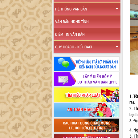
HỆ THỐNG VĂN BẢN
VĂN BẢN HĐND TỈNH
ĐIỂM TIN VĂN BẢN
QUY HOẠCH - KẾ HOẠCH
1. T
ra)
2. T
bệnh
3. Đị
4. N
5. T