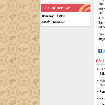
thực
THỐNG KÊ TRUY CẬP
ngày
Thủ 
Hôm nay:
27936
31/1
Tất cả:
66040676
Ban 
rút c
Điều
được
Các t
Ra m
Đắk
Khẩn
(06/0
Ban
Kỳ 