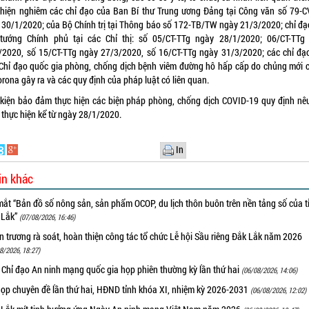
 hiện nghiêm các chỉ đạo của Ban Bí thư Trung ương Đảng tại Công văn số 79-
 30/1/2020; của Bộ Chính trị tại Thông báo số 172-TB/TW ngày 21/3/2020; chỉ đạ
tướng Chính phủ tại các Chỉ thị: số 05/CT-TTg ngày 28/1/2020; 06/CT-TTg
/2020, số 15/CT-TTg ngày 27/3/2020, số 16/CT-TTg ngày 31/3/2020; các chỉ đạ
Chỉ đạo quốc gia phòng, chống dịch bệnh viêm đường hô hấp cấp do chủng mới c
orona gây ra và các quy định của pháp luật có liên quan.
 kiện bảo đảm thực hiện các biện pháp phòng, chống dịch COVID-19 quy định nêu
 thực hiện kể từ ngày 28/1/2020.
In
in khác
ắt “Bản đồ số nông sản, sản phẩm OCOP, du lịch thôn buôn trên nền tảng số của t
 Lắk”
(07/08/2026, 16:46)
 trương rà soát, hoàn thiện công tác tổ chức Lễ hội Sầu riêng Đắk Lắk năm 2026
8/2026, 18:27)
 Chỉ đạo An ninh mạng quốc gia họp phiên thường kỳ lần thứ hai
(06/08/2026, 14:06)
họp chuyên đề lần thứ hai, HĐND tỉnh khóa XI, nhiệm kỳ 2026-2031
(06/08/2026, 12:02)