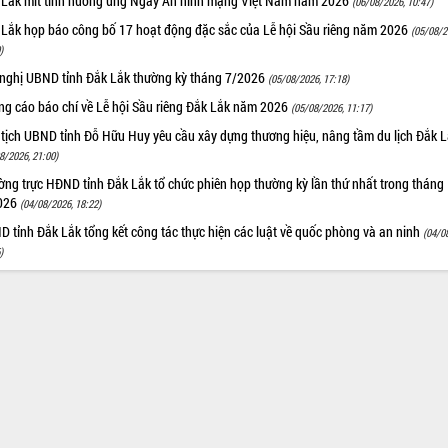
 Lắk mít tinh hưởng ứng Ngày An ninh mạng Việt Nam năm 2026
(06/08/2026, 10:47)
 Lắk họp báo công bố 17 hoạt động đặc sắc của Lễ hội Sầu riêng năm 2026
(05/08/2
)
 nghị UBND tỉnh Đắk Lắk thường kỳ tháng 7/2026
(05/08/2026, 17:18)
ng cáo báo chí về Lễ hội Sầu riêng Đắk Lắk năm 2026
(05/08/2026, 11:17)
 tịch UBND tỉnh Đỗ Hữu Huy yêu cầu xây dựng thương hiệu, nâng tầm du lịch Đắk 
8/2026, 21:00)
ng trực HĐND tỉnh Đắk Lắk tổ chức phiên họp thường kỳ lần thứ nhất trong tháng
026
(04/08/2026, 18:22)
 tỉnh Đắk Lắk tổng kết công tác thực hiện các luật về quốc phòng và an ninh
(04/0
)