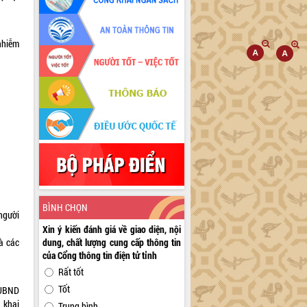
nhiễm
BÌNH CHỌN
 người
Xin ý kiến đánh giá về giao diện, nội
à các
dung, chất lượng cung cấp thông tin
của Cổng thông tin điện tử tỉnh
Rất tốt
Tốt
 UBND
n khai
Trung bình