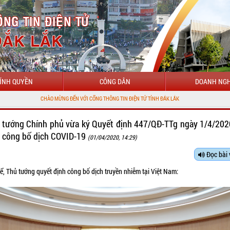
ÍNH QUYỀN
CÔNG DÂN
DOANH NGH
CHÀO MỪNG ĐẾN VỚI CỔNG THÔNG TIN ĐIỆN TỬ TỈNH ĐẮK LẮK
 tướng Chính phủ vừa ký Quyết định 447/QĐ-TTg ngày 1/4/202
c công bố dịch COVID-19
(01/04/2020, 14:29)
Đọc bài 
ể, Thủ tướng quyết định công bố dịch truyền nhiễm tại Việt Nam: