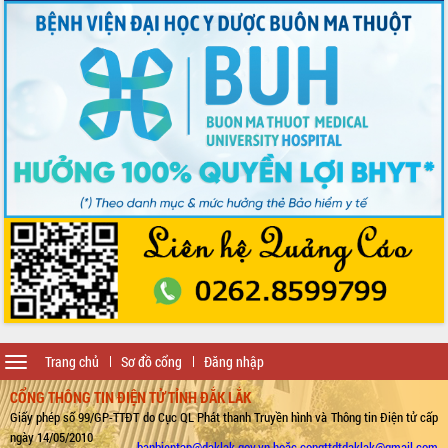
Toggle
Trang chủ
Sơ đồ cổng
Đăng nhập
navigation
CỔNG THÔNG TIN ĐIỆN TỬ TỈNH ĐẮK LẮK
Giấy phép số 99/GP-TTĐT do Cục QL Phát thanh Truyền hình và Thông tin Điện tử cấp
ngày 14/05/2010
banbientap@daklak.gov.vn hoặc congttdtdaklak@gmail.com