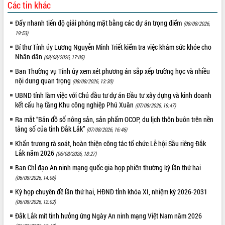
Các tin khác
VIDEO
Đẩy nhanh tiến độ giải phóng mặt bằng các dự án trọng điểm
(08/08/2026,
Không có file video nào để phát.
19:53)
Bí thư Tỉnh ủy Lương Nguyễn Minh Triết kiểm tra việc khám sức khỏe cho
ALBUM ẢNH
Nhân dân
(08/08/2026, 17:05)
Ban Thường vụ Tỉnh ủy xem xét phương án sắp xếp trường học và nhiều
nội dung quan trọng
(08/08/2026, 13:30)
UBND tỉnh làm việc với Chủ đầu tư dự án Đầu tư xây dựng và kinh doanh
kết cấu hạ tầng Khu công nghiệp Phú Xuân
(07/08/2026, 19:47)
Ra mắt “Bản đồ số nông sản, sản phẩm OCOP, du lịch thôn buôn trên nền
tảng số của tỉnh Đắk Lắk”
(07/08/2026, 16:46)
Khẩn trương rà soát, hoàn thiện công tác tổ chức Lễ hội Sầu riêng Đắk
Lắk năm 2026
LIÊN KẾT WEB
(06/08/2026, 18:27)
Ban Chỉ đạo An ninh mạng quốc gia họp phiên thường kỳ lần thứ hai
(06/08/2026, 14:06)
Kỳ họp chuyên đề lần thứ hai, HĐND tỉnh khóa XI, nhiệm kỳ 2026-2031
THỐNG KÊ TRUY CẬP
(06/08/2026, 12:02)
Đắk Lắk mít tinh hưởng ứng Ngày An ninh mạng Việt Nam năm 2026
Hôm nay:
11149