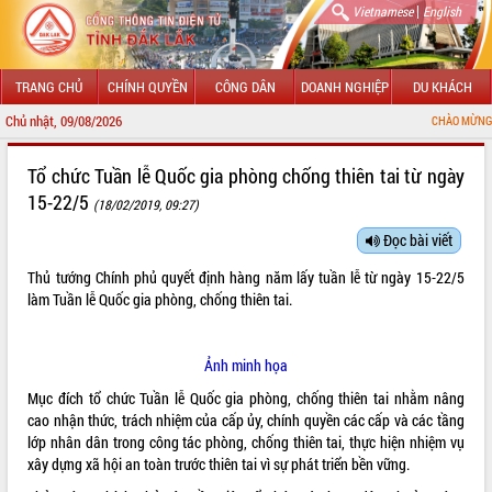
|
Vietnamese
English
TRANG CHỦ
CHÍNH QUYỀN
CÔNG DÂN
DOANH NGHIỆP
DU KHÁCH
Chủ nhật, 09/08/2026
CHÀO MỪNG ĐẾN VỚI CỔNG
GIỚI THIỆU
Tổ chức Tuần lễ Quốc gia phòng chống thiên tai từ ngày
15-22/5
(18/02/2019, 09:27)
LÃNH ĐẠO UBND TỈNH
Đọc bài viết
TIN TỨC SỰ KIỆN
Thủ tướng Chính phủ
quyết định
hàng năm lấy tuần lễ từ ngày 15-22/5
SỞ, BAN, NGÀNH
làm Tuần lễ Quốc gia phòng, chống thiên tai.
UBND CÁC XÃ, PHƯỜNG
Ảnh minh họa
THÔNG TIN CHỈ ĐẠO ĐIỀU HÀNH
Mục đích tổ chức Tuần lễ Quốc gia phòng, chống thiên tai nhằm nâng
cao nhận thức, trách nhiệm của cấp ủy, chính quyền các cấp và các tầng
HỆ THỐNG VĂN BẢN
lớp nhân dân trong công tác phòng, chống thiên tai, thực hiện nhiệm vụ
xây dựng xã hội an toàn trước thiên tai vì sự phát triển bền vững.
VĂN BẢN HĐND TỈNH