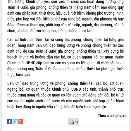
Thủ tướng Chính phủ yêu cầu việc tổ chức các hoạt động hưởng ứng
Tuần lễ Quốc gia phòng, chống thiên tai hàng năm đảm bảo đúng quy
ĐIỂM TIN VĂN BẢN
định của pháp luật, thiết thực, hiệu quả, tiết kiệm, không phô trương, hình
thức, phù hợp với điều kiện cụ thể của từng bộ, ngành, địa phương và huy
QUY HOẠCH - KẾ HOẠCH
động được sự tham gia, phối hợp của các cấp, ngành, địa phương, các tổ
chức, cá nhân đối với công tác phòng chống thiên tai.
Căn cứ tình hình thiên tai và công tác phòng, chống thiên tai từng giai
đoạn, hàng năm Ban Chỉ đạo trung ương về phòng chống thiên tai xác
định chủ đề của Tuần lễ Quốc gia phòng, chống thiên tai, xây dựng kế
hoạch khung và hướng dẫn các bộ, cơ quan ngang bộ, cơ quan thuộc
Chính phủ, UBND cấp tỉnh và các cơ quan có liên quan tổ chức các hoạt
động hưởng ứng Tuần lễ Quốc gia phòng, chống thiên tai phù hợp, thiết
thực, hiệu quả.
Ban Chỉ đạo trung ương về phòng, chống thiên tai, các bộ, cơ quan
ngang bộ, cơ quan thuộc Chính phủ, UBND các tỉnh, thành phố trực
thuộc trung ương và các cơ quan có liên quan chủ động cân đối, bố trí từ
các nguồn ngân sách nhà nước và các nguồn kinh phí hợp pháp khác
hoặc huy động từ nguồn vốn xã hội hóa để triển khai thực hiện.
Theo chinhphu.vn
In