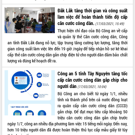
VIDEO
Đắk Lắk tăng thời gian và công suất
làm việc để hoàn thành tiến độ cấp
Không có file video nào để phát.
căn cước công dân.
(17/03/2021, 15:49)
Thực hiện chỉ đạo của Bộ Công an về cấp
ALBUM ẢNH
và quản lý thẻ Căn cước công dân, Công
an tỉnh Đắk Lắk đang nỗ lực, tập trung tăng cường lực lượng, tăng thời
gian công suất làm việc lên đến 19 giờ /ngày để tiếp nhận hồ sơ kê khai
cấp thẻ căn cước công dân gắn chíp điện tử cho người dân đảm bảo chất
lượng và đúng kế hoạch đề ra.
Công an 5 tỉnh Tây Nguyên tăng tốc
cấp căn cước công dân gắp chip cho
người dân
(17/03/2021, 10:04)
LIÊN KẾT WEB
Bộ Công an cho biết từ ngày 1/1, nhiều
tỉnh và thành phố trên cả nước đồng loạt
ra quân cấp căn cước công dân (CCCD)
gắn chip. Để đạt mục tiêu cấp khoảng 50
triệu căn cước công dân gắn chip trước
THỐNG KÊ TRUY CẬP
ngày 1/7, công an nhiều địa phương làm việc 15 tiếng mỗi ngày. Đến nay,
hơn 10 triệu người dân đã được hoàn thiện thủ tục cấp mẫu giấy tờ tùy
Hôm nay:
30150