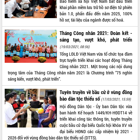
Bảo hiểm xã hội Việt Nam bắt đầu triển
khai phần mềm lưu trữ hồ sơ điện tử phiên
ĐIỂM TIN VĂN BẢN
bản 1.0, phấn đấu đến năm 2025, 100%
hồ sơ, tài liệu của ngành được số hoá.
QUY HOẠCH - KẾ HOẠCH
Tháng Công nhân 2021: Đoàn kết -
sáng tạo, vượt khó, phát triển
(19/03/2021, 08:56)
Tổng LĐLĐ Việt Nam vừa tổ chức tọa đàm
trực tuyến triển khai các hoạt động Tháng
Công nhân 2021. Một trong các nội dung
trọng tâm của Tháng Công nhân năm 2021 là Chương trình “75 nghìn
sáng kiến, vượt khó, phát triển”.
Tuyên truyền về bầu cử ở vùng đồng
bào dân tộc thiểu số
(17/03/2021, 15:59)
Hội đồng Dân tộc - Ủy ban Dân tộc vừa
ban hành Kế hoạch 1449/KH-HĐDT14 về
triển khai công tác thông tin, tuyên truyền
cuộc bầu cử đại biểu Quốc hội khóa XV và
đại biểu HĐND các cấp nhiệm kỳ 2021 -
2026 đối với vùng đồng bào dân tộc thiểu số (DTTS).