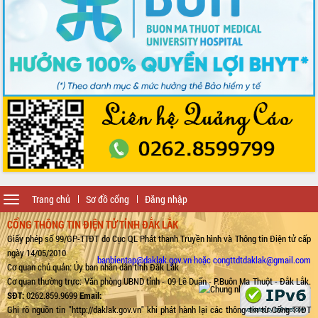
Toggle
Trang chủ
Sơ đồ cổng
Đăng nhập
navigation
CỔNG THÔNG TIN ĐIỆN TỬ TỈNH ĐẮK LẮK
Giấy phép số 99/GP-TTĐT do Cục QL Phát thanh Truyền hình và Thông tin Điện tử cấp
ngày 14/05/2010
banbientap@daklak.gov.vn hoặc congttdtdaklak@gmail.com
Cơ quan chủ quản: Ủy ban nhân dân tỉnh Đắk Lắk
Cơ quan thường trực: Văn phòng UBND tỉnh - 09 Lê Duẩn - P.Buôn Ma Thuột - Đắk Lắk.
SĐT:
0262.859.9699
Email:
Ghi rõ nguồn tin "http://daklak.gov.vn" khi phát hành lại các thông tin từ Cổng TTĐT