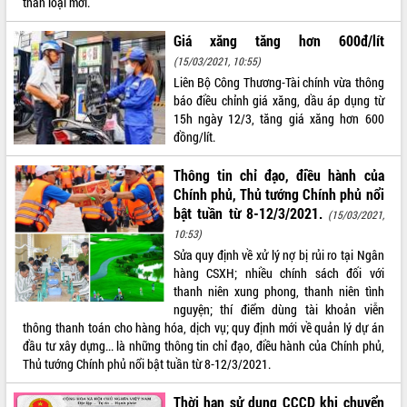
thân loại mới.
Tất cả:
66075473
Giá xăng tăng hơn 600đ/lít
(15/03/2021, 10:55)
Liên Bộ Công Thương-Tài chính vừa thông
báo điều chỉnh giá xăng, dầu áp dụng từ
15h ngày 12/3, tăng giá xăng hơn 600
đồng/lít.
Thông tin chỉ đạo, điều hành của
Chính phủ, Thủ tướng Chính phủ nổi
bật tuần từ 8-12/3/2021.
(15/03/2021,
10:53)
Sửa quy định về xử lý nợ bị rủi ro tại Ngân
hàng CSXH; nhiều chính sách đối với
thanh niên xung phong, thanh niên tình
nguyện; thí điểm dùng tài khoản viễn
thông thanh toán cho hàng hóa, dịch vụ; quy định mới về quản lý dự án
đầu tư xây dựng... là những thông tin chỉ đạo, điều hành của Chính phủ,
Thủ tướng Chính phủ nổi bật tuần từ 8-12/3/2021.
Thời hạn sử dụng CCCD khi chuyển