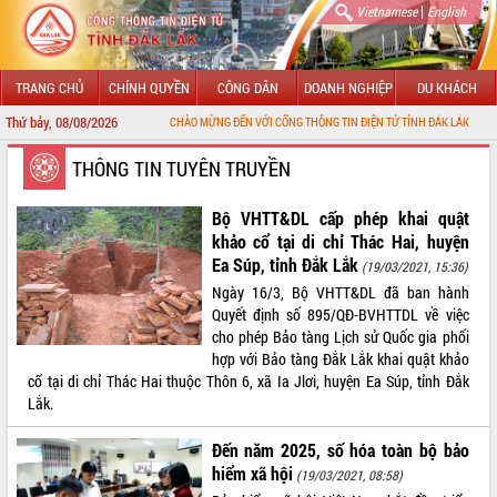
|
Vietnamese
English
TRANG CHỦ
CHÍNH QUYỀN
CÔNG DÂN
DOANH NGHIỆP
DU KHÁCH
Thứ bảy, 08/08/2026
CHÀO MỪNG ĐẾN VỚI CỔNG THÔNG TIN ĐIỆN TỬ TỈNH ĐẮK LẮK
GIỚI THIỆU
THÔNG TIN TUYÊN TRUYỀN
LÃNH ĐẠO UBND TỈNH
Bộ VHTT&DL cấp phép khai quật
khảo cổ tại di chỉ Thác Hai, huyện
TIN TỨC SỰ KIỆN
Ea Súp, tỉnh Đắk Lắk
(19/03/2021, 15:36)
Ngày 16/3, Bộ VHTT&DL đã ban hành
SỞ, BAN, NGÀNH
Quyết định số 895/QĐ-BVHTTDL về việc
cho phép Bảo tàng Lịch sử Quốc gia phối
UBND CÁC XÃ, PHƯỜNG
hợp với Bảo tàng Đắk Lắk khai quật khảo
cổ tại di chỉ Thác Hai thuộc Thôn 6, xã Ia Jlơi, huyện Ea Súp, tỉnh Đắk
THÔNG TIN CHỈ ĐẠO ĐIỀU HÀNH
Lắk.
HỆ THỐNG VĂN BẢN
Đến năm 2025, số hóa toàn bộ bảo
hiểm xã hội
(19/03/2021, 08:58)
VĂN BẢN HĐND TỈNH