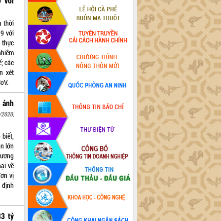
 với
 thời
9 với
 thực
 nhiễm
ế; các
n xét
CoV.
ị ảnh
/2020,
biết,
n lớn
hương
ại về
ơn vị
n định
83 tỷ