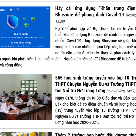
Hãy cài ứng dụng “Khẩu trang điện
Bluezone để phòng dịch Covid-19
(02/08
15:29)
Bộ Y tế phối hợp với Bộ Thông tin và Truyền 
triển khai ứng dụng Bluezone để cảnh báo nguy c
nhiễm Covid-19. Ứng dụng Bluezone sẽ giúp k
vùng chính xác những người tiếp xúc, hạn chế 
người cần phải đi cách ly, thay vì phải cách ly
n người khi phát hiện 1 ca nhiễm bệnh. Người dân nên cài đặt Bluezone để tự bảo v
 và cộng đồng.
565 học sinh trúng tuyển vào lớp 10 Tr
THPT Chuyên Nguyễn Du và Trường THPT
tộc Nội trú Nơ Trang Lơng
(02/08/2020, 14:57)
Ngày 01/8, thông tin từ Sở Giáo dục và Đào tạ
Lắk cho biết đã có điểm chuẩn và số lượng học
(HS) trúng tuyển vào lớp 10 Trường THPT C
Nguyễn Du và Trường THPT Dân tộc Nội trú Nơ 
Lơng năm học 2020-2021.
Thêm 2 trường hợp bước đầu dương tính