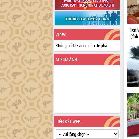
liên 
VIDEO
(tỉnh
Không có file video nào để phát.
ALBUM ẢNH
LIÊN KẾT WEB