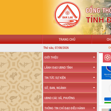
TRANG CHỦ
CH
Thứ sáu, 07/08/2026
CHÀO MỪNG ĐẾN V
GIỚI THIỆU
LÃNH ĐẠO UBND TỈNH
TIN TỨC SỰ KIỆN
SỞ, BAN, NGÀNH
UBND CÁC XÃ, PHƯỜNG
THÔNG TIN CHỈ ĐẠO ĐIỀU HÀNH