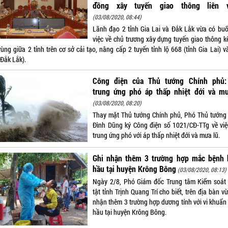
đồng xây tuyến giao thông liên 
(03/08/2020, 08:44)
Lãnh đạo 2 tỉnh Gia Lai và Đắk Lắk vừa có buổ
việc về chủ trương xây dựng tuyến giao thông kế
vùng giữa 2 tỉnh trên cơ sở cải tạo, nâng cấp 2 tuyến tỉnh lộ 668 (tỉnh Gia Lai) 
 Đắk Lắk).
Công điện của Thủ tướng Chính phủ:
trung ứng phó áp thấp nhiệt đới và mư
(03/08/2020, 08:20)
Thay mặt Thủ tướng Chính phủ, Phó Thủ tướng 
Đình Dũng ký Công điện số 1021/CĐ-TTg về việ
trung ứng phó với áp thấp nhiệt đới và mưa lũ.
Ghi nhận thêm 3 trường hợp mắc bệnh 
hầu tại huyện Krông Bông
(03/08/2020, 08:13)
Ngày 2/8, Phó Giám đốc Trung tâm Kiểm soát
tật tỉnh Trịnh Quang Trí cho biết, trên địa bàn v
nhận thêm 3 trường hợp dương tính với vi khuẩn
hầu tại huyện Krông Bông.