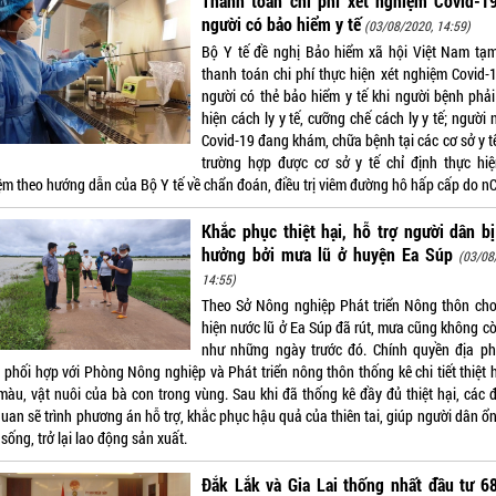
Thanh toán chi phí xét nghiệm Covid-19
người có bảo hiểm y tế
(03/08/2020, 14:59)
Bộ Y tế đề nghị Bảo hiểm xã hội Việt Nam tạm
thanh toán chi phí thực hiện xét nghiệm Covid-1
người có thẻ bảo hiểm y tế khi người bệnh phải
hiện cách ly y tế, cưỡng chế cách ly y tế; người
Covid-19 đang khám, chữa bệnh tại các cơ sở y t
trường hợp được cơ sở y tế chỉ định thực hiệ
ệm theo hướng dẫn của Bộ Y tế về chẩn đoán, điều trị viêm đường hô hấp cấp do n
Khắc phục thiệt hại, hỗ trợ người dân b
hưởng bởi mưa lũ ở huyện Ea Súp
(03/08
14:55)
Theo Sở Nông nghiệp Phát triển Nông thôn cho 
hiện nước lũ ở Ea Súp đã rút, mưa cũng không cò
như những ngày trước đó. Chính quyền địa p
 phối hợp với Phòng Nông nghiệp và Phát triển nông thôn thống kê chi tiết thiệt h
màu, vật nuôi của bà con trong vùng. Sau khi đã thống kê đầy đủ thiệt hại, các đ
quan sẽ trình phương án hỗ trợ, khắc phục hậu quả của thiên tai, giúp người dân ổ
sống, trở lại lao động sản xuất.
Đắk Lắk và Gia Lai thống nhất đầu tư 6