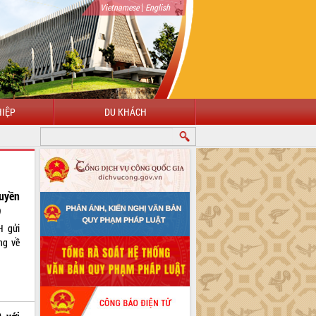
|
Vietnamese
English
IỆP
DU KHÁCH
ruyền
)
H gửi
ng về