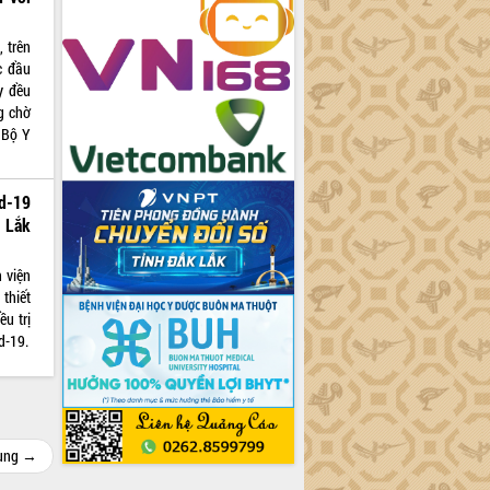
 trên
c đầu
y đều
g chờ
 Bộ Y
id-19
k Lắk
 viện
 thiết
ều trị
d-19.
cùng →