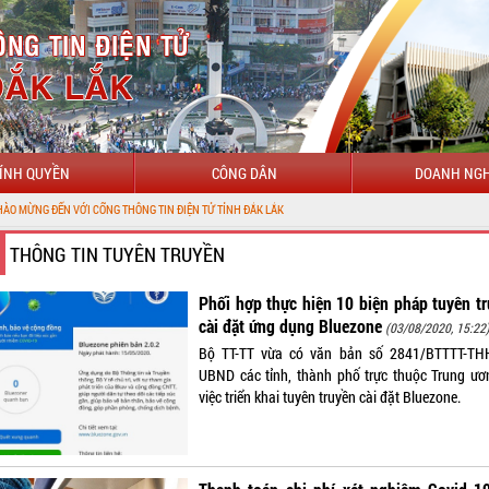
ÍNH QUYỀN
CÔNG DÂN
DOANH NGH
ỚI CỔNG THÔNG TIN ĐIỆN TỬ TỈNH ĐẮK LẮK
THÔNG TIN TUYÊN TRUYỀN
Phối hợp thực hiện 10 biện pháp tuyên t
cài đặt ứng dụng Bluezone
(03/08/2020, 15:22
Bộ TT-TT vừa có văn bản số 2841/BTTTT-TH
UBND các tỉnh, thành phố trực thuộc Trung ươ
việc triển khai tuyên truyền cài đặt Bluezone.