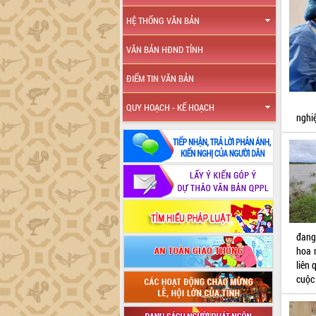
HỆ THỐNG VĂN BẢN
VĂN BẢN HĐND TỈNH
ĐIỂM TIN VĂN BẢN
QUY HOẠCH - KẾ HOẠCH
nghi
đang
hoa 
liên 
cuộc 