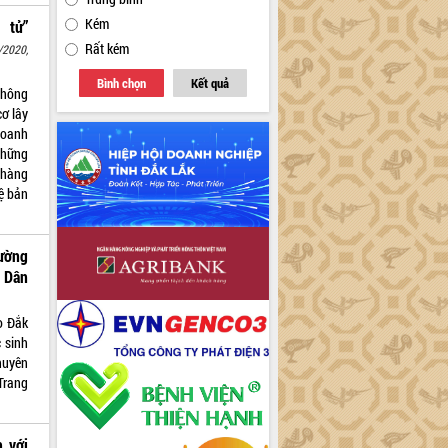
Kém
 tử”
Rất kém
/2020,
Bình chọn
Kết quả
thông
ơ lây
hoanh
những
 hàng
ệ bản
ường
 Dân
o Đắk
 sinh
huyên
Trang
 với