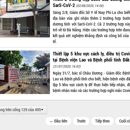
SarS-CoV-2
(02/08/2020, 14:56)
Sáng 2/8, Giám đốc Sở Y tế Nay Phi La cho biết,
địa bàn vừa ghi nhận thêm 2 trường hợp bướ
dương tính với SarS-CoV-2. Cả 2 trường hợp nà
trở về từ Đà Nẵng. Hiện các trường hợp trên đan
kết quả xét nghiệm khẳng định và công bố của
tế.
Thiết lập 5 khu vực cách ly, điều trị Cov
tại Bệnh viện Lao và Bệnh phổi tỉnh Đắ
(31/07/2020, 16:02)
Ngày 31/7, bác sĩ Châu Đương - Giám đốc Bệnh
Lao và Bệnh phổi tỉnh cho biết, hiện bệnh viện đã
lập 5 khu vực cách ly để thực hiện tiếp nhận, đi
bệnh nhân mắc và các trường hợp nghi mắc Covi
ang trên cổng 129 của 495
← Đầu tiên
Trước
Tiếp theo
Cuối 