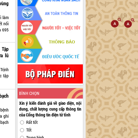
vùng
i làm
t nối
và 695
 Tập
a lũ
Trịnh
c tập
BÌNH CHỌN
bạch
Xin ý kiến đánh giá về giao diện, nội
dung, chất lượng cung cấp thông tin
 bệnh
của Cổng thông tin điện tử tỉnh
ừa ghi
 bạch
Rất tốt
Tốt
Trung bình