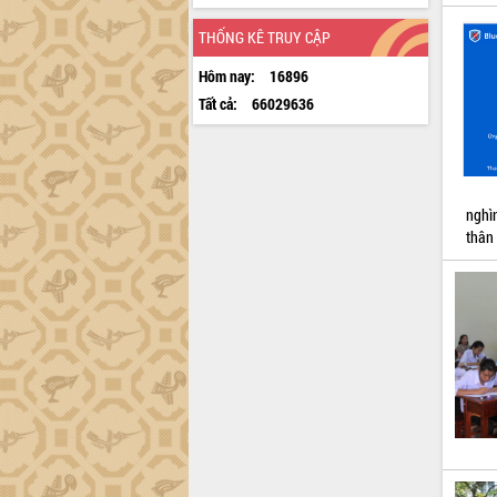
THỐNG KÊ TRUY CẬP
Hôm nay:
16896
Tất cả:
66029636
nghì
thân